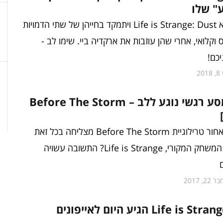
" שלו
הקומיקס נקרא Life is Strange: Dust ויתמקד בחייהן של שתי הדמויות
 וקלואי, אחרי שהן עוזבות את ארקדיה ביי. שימו לב -
יכם!
20
סופו של מסע רגשי נוגע ללב – Before The Storm
האם במבט לאחור טרילוגיית Before The Storm מצליחה בכל זאת
להתעלות על המשחק המקורי, Life is Strange? התשובה עשויה
22, 2017
הפתעה: Life is Strange הגיע היום לאייפונים