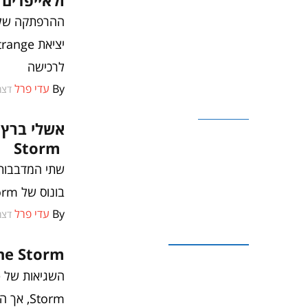
ההרפתקה של מ
לרכישה
By
עדי פרל
דצמבר 
משחקים
Storm
בונוס של Before The Storm. יהיה זמין להורדה בתחילת שנת 2018
By
עדי פרל
דצמבר 
ביקורות משחקים
Before The Storm מסרב
Storm,