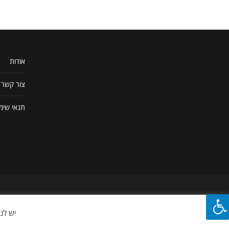
אודות
צור קשר
תנאי שימ
כל זכויות היוצרים והקניין הרוחני המופיעים באתר זה לרבות התוכ
יש לנו עוגיות (Cookies) שהדפדפ
לגיקלואיד בלבד. אין להפיץ, לשכפל, להעתיק, למכור, לשדר, לפרסם
אם ניתנה רשות כתובה וחתומה לכך בכתב ומראש ע''י גיקלואיד.