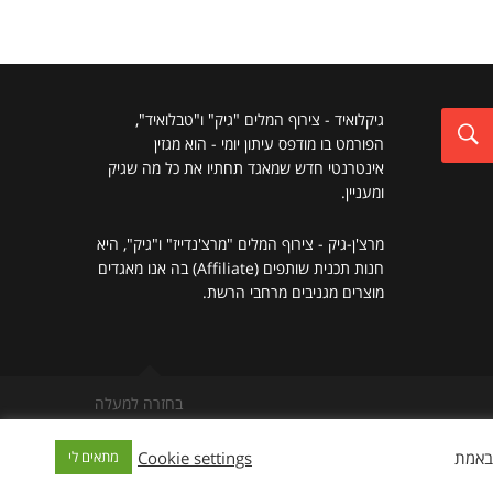
גיקלואיד - צירוף המלים "גיק" ו"טבלואיד",
הפורמט בו מודפס עיתון יומי - הוא מגזין
אינטרנטי חדש שמאגד תחתיו את כל מה שגיק
ומעניין.
מרצ'ן-גיק - צירוף המלים "מרצ'נדייז" ו"גיק", היא
חנות תכנית שותפים (Affiliate) בה אנו מאגדים
מוצרים מגניבים מרחבי הרשת.
בחזרה למעלה
כל חומר אחר הכלולים בו, אם לא נאמר מפורשות אחרת, שמורים
Cookie settings
מתאים לי
ונות, גרפיקה, תיאורים, עיצוב וכל דבר אחר המוצג באתר, אלא