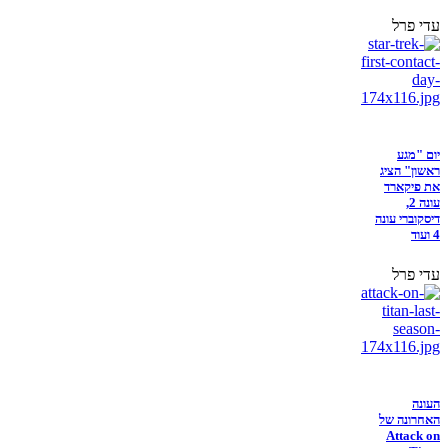
עדי פרל
יום "מגע
ראשון" הציג
את פיקארד
עונה 2,
דיסקוברי עונה
4 ועוד
עדי פרל
העונה
האחרונה של
Attack on