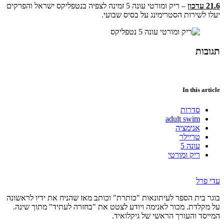
21.6 עדכון
– ריק ומורטי עונה 5 זמינה לצפיה בנטפליקס ישראל והפרקים
יעלו לשירות הסטרימינג על בסיס שבועי.
תגובות
In this article
סדרות
adult swim
אנימציה
טריילר
עונה 5
ריק ומורטי
עדי פרל
בוגר בית הספר לעיתונאות "כותרת" וכותב מאז שהניח את ידיו לראשונה
על מקלדת. מכור לאנימה ויודע לצטט את "בחזרה לעתיד" מתוך שינה.
המייסד והעורך הראשי של גיקלואיד.