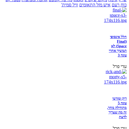
כוח רעם
איש מזל התאומים
וויל סמית'
חלל אינסופי
(Final
Space) לא
תמשיך אחרי
עונה 3
עדי פרל
ריק ומורטי
עונה 5
מתחילה מחר,
זה מה שצריך
לדעת
עדי פרל