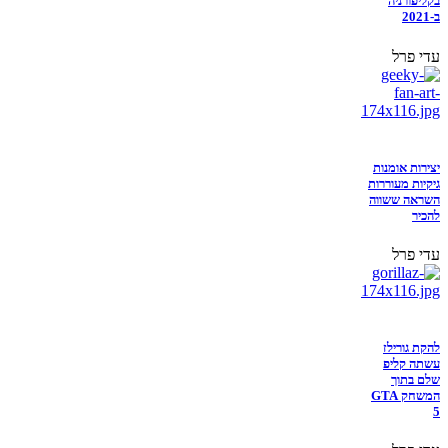
בקליפורניה
ב-2021
עדי פרל
יצירות אומנות
גיקיות מעוררות
השראה ששווה
להכיר
עדי פרל
להקת גורילז
עשתה קליפ
שלם בתוך
המשחק GTA
5