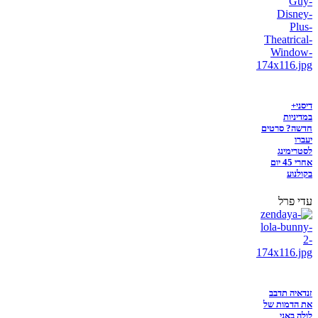
דיסני+
במדיניות
חדשה? סרטים
יעברו
לסטרימינג
אחרי 45 יום
בקולנוע
עדי פרל
זנדאיה תדבב
את הדמות של
לולה באני