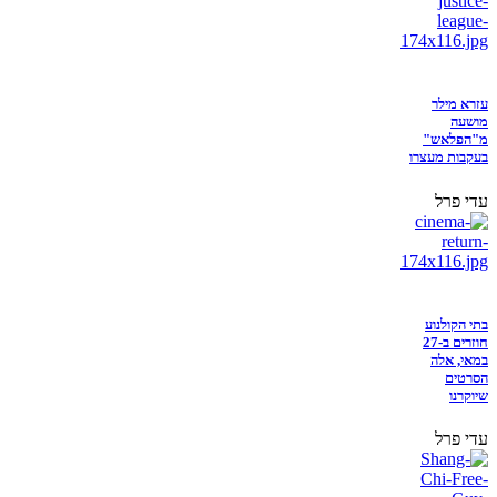
עזרא מילר
מושעה
מ"הפלאש"
בעקבות מעצרו
עדי פרל
בתי הקולנוע
חוזרים ב-27
במאי, אלה
הסרטים
שיוקרנו
עדי פרל