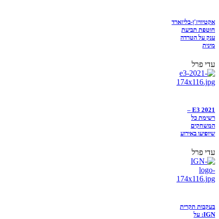
אקטיוויז'ן-בליזארד
חוטפת תביעת
ענק על הטרדה
מינית
עדי פרל
E3 2021 –
רשימת כל
המשחקים
שיופיעו באירוע
עדי פרל
בעקבות תקרית
IGN: על