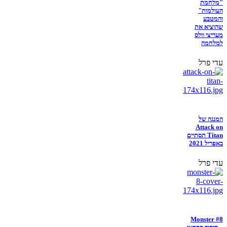
"מלחמת
העולמות"
והמטבע
שהוציא את
מעריצי וולס
למלחמה
עדי פרל
המנגה של
Attack on
Titan תסתיים
באפריל 2021
עדי פרל
Monster #8