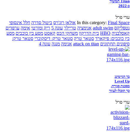
Titan תמשיך
ב-2022
עדי פרל
Final Space
In this category:
אולאן רוג'רס
ביטול סדרה
חלל אינסופי
נטפליקס
adult swim
אנימציה
טריילר
עונה 5
ריק ומורטי
אימה
ערפדים
קאסלבניה
HBO
בית הדרקון
משחקי הכס
קאסט
מסע בין כוכבים
מסע
בין כוכבים: פיקארד
סטאר טרק
סטאר טרק: דיסקוברי
סטאר טרק:
סיפונים תחתונים
attack on titan
אנימה
מנגה
עונה 4
בר הגיימינג
Level Up
בסכנת סגירה,
כך תוכלו לעזור
עדי פרל