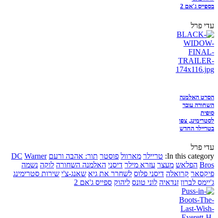
בספייס ג'אם 2
עדי פרל
הסרט האלמנה
השחורה עובר
סופית
לסטרימינג, צפו
בטריילר החדש
עדי פרל
In this category:
טריילר
מארוול
פוסטר
תור: אהבה ורעם
Warner
DC
Bros
הפלאש
מעצר
עזרא מילר
דיסני
האלמנה השחורה
לוקה
נשמה
פיקסאר
קרואלה
דיסני פלוס
לשחרר את גיא
שאנג-צ'י
שירות סטרימינג
ג'יימס לברון
זנדאיה
לוני טונס
ליהוק
ספייס ג'אם 2