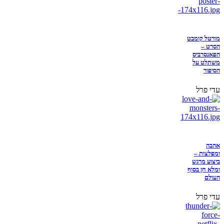
מורטל קומבט
הסרט –
הפאנסרביס
משתלט על
הסיפור
עדי פרל
אהבה
ומפלצות –
ביצוע מרגש
ומלא חן בסוף
העולם
עדי פרל