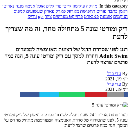
עדי פרל
In this category:
מוזיקה
פוקימון
קייטי פרי
קליפ
אוכל
אנימה
מנגה
נארוטו
ראמן
כתבה
פורים
תחפושת
מארוול
פארק
פארק שעשועים
קמפוס
הנוקמים
אומנות
פאנארט
פרוייקט מעריצים
ציור
gta
גורילז
ריק ומורטי עונה 5 מתחילה מחר, זה מה שצריך
לדעת
רגע לפני שסדרת הדגל של רצועת האנימציה למבוגרים
Adult Swim חוזרת למסך עם ריק ומורטי עונה 5, הנה כמה
פרטים שרצוי לדעת
By
עדי פרל
יוני 19, 2021
By
עדי פרל
יוני 19, 2021
Facebook
Twitter
WhatsApp
Pinterest
Email
בעוד פחות או יותר 24 שעות יעלה לשידור הפרק הראשון של
ריק ומורטי
עונה 5. לפני שהטירוף של סדרת האנימציה המפורסמת מתחיל מחדש על
המסך, הנה כמה פרטים שרצוי לדעת: