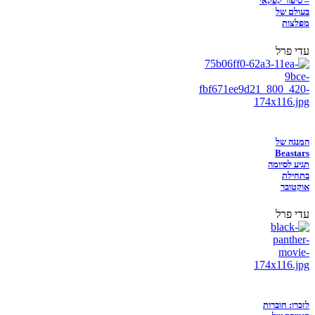
– סיפור קפקאי
בעולם של
מפלצות
עדי פרל
המנגה של
Beastars
תגיע לסיומה
בתחילת
אוקטובר
עדי פרל
לזכרו: חוברות