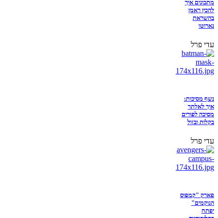
מתכונים איך
להכין ראמן
בהשראת
נארוטו
עדי פרל
נשף מסיכות:
איך לאלתר
מסיכה לפורים
בקלות ובזול
עדי פרל
פארק "קמפוס
הנוקמים"
יפתח