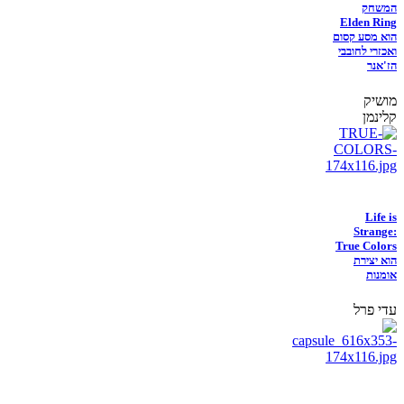
המשחק
Elden Ring
הוא מסע קסום
ואכזרי לחובבי
הז'אנר
מושיק
קלינמן
Life is
Strange:
True Colors
הוא יצירת
אומנות
עדי פרל