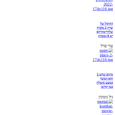
החתול של
שרק 2 מוכיח
שלדרימוורקס
יש 9 נשמות
עדי פרל
מקום שקט 2
הוא המשך
כמעט מוצלח
כמו קודמו
גיל גוטקין