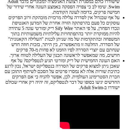
שישודרו כולם במסגרת רצועת האנימציה למבוגרים בלבד Adult
Swim. שימו לב כי צפויה הפסקה באמצע העונה אחרי שידור של
חמישה פרקים, בדומה לעונה הקודמת.
על אף שבגדול אין לסדרה עלילה מרכזית מובהקת ורוב הפרקים
עוסקים כל פעם בהרפתקה הזויה אחרת של המדען האנטיפת
ונכדו הפחדן, על פי האתר Sify Wire
ריק ומורטי
עונה 5 עתידה
להיות ממוקדת יותר בהתפתחויות עלילתיות משמעותיות בתוך
המשפחה ובהתקדמות של מה שניתן לכנות "העלילה הקאנונית"
של הסדרה. החלטה זו מתאפשרת, בין היתר, בזכות חוזה חדש
שנחתם עם יוצרי הסדרה לפיו הוזמנו לא פחות מ-70 פרקים
חדשים, מה שמאפשר לראשונה תכנון של העלילה לטווח ארוך.
האם העונה החמישית של
ריק ומורטי
תגיע לנטפליקס? על אף
שאכן ניתן למצוא פרקים של הסדרה בנטפליקס ישראל, נכון לרגע
כתיבת שורות אלה לא נמסרו פרטים על הסכם לשיתוף התוכן עם
חברת הסטרימינג העולמית. לכן, אפשר להניח כי אם הפרקים
החדשים יגיעו בסופו של דבר לנטפליקס, זה יהיה רק אחרי שכולם
ישודרו ב-Adult Swim.