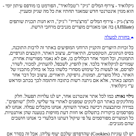
גיקלואיד - צירוף המלים "גיק" ו"טבלואיד", הפורמט בו מודפס עיתון יומי -
הוא מגזין אינטרנטי חדש שמאגד תחתיו את כל מה שגיק ומעניין.
מרצ'ן-גיק - צירוף המלים "מרצ'נדייז" ו"גיק", היא חנות תכנית שותפים
(Affiliate) בה אנו מאגדים מוצרים מגניבים מרחבי הרשת.
בחזרה למעלה
כל זכויות היוצרים והקניין הרוחני המופיעים באתר זה לרבות התוכנה,
בסיס הנתונים, הטקסטים, התיאורים, עיצוב האתר, הקבצים הגרפיים,
התמונות, וכל חומר אחר הכלולים בו, אם לא נאמר מפורשות אחרת,
שמורים לגיקלואיד בלבד. אין להפיץ, לשכפל, להעתיק, למכור, לשדר,
לפרסם, או לעשות כל שימוש מסחרי כלשהו בכל או בחלק מתכניו של
האתר, כולל מוצרים, תמונות, גרפיקה, תיאורים, עיצוב וכל דבר אחר
המוצג באתר, אלא אם ניתנה רשות כתובה וחתומה לכך בכתב ומראש
ע''י גיקלואיד.
גילוי נאות:
כמו לכל אתר אינטרנט אחר, יש לנו עלויות תפעול. חלק
מהלינקים באתר הם לינקים שמפנים לאתרי צד שלישי, להלן "שותפים".
במידה ומתבצעת רכישה באתר השותף, אנחנו מקבלים עמלה. אנחנו לא
מפרסמים ביקורות בתשלום או חוות דעת מזויפות בטענה שהן אותנטיות.
כל המוצרים מפורסמים על פי שיקול דעתנו הבלעדי כי אנחנו חושבים
שהם מגניבים.
יש לנו עוגיות (Cookies) שהדפדפן שלכם יעוף עליהן. אבל זה בסדר אם