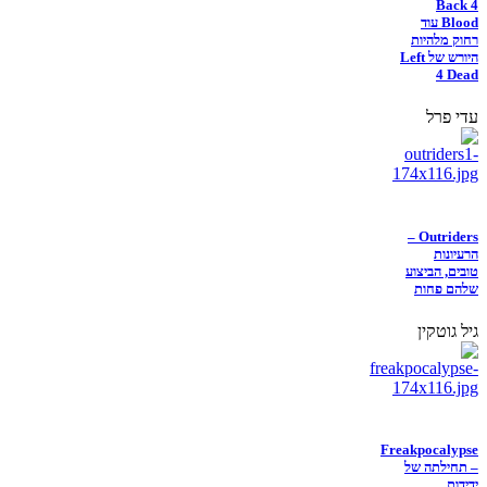
Back 4
Blood עוד
רחוק מלהיות
היורש של Left
4 Dead
עדי פרל
Outriders –
הרעיונות
טובים, הביצוע
שלהם פחות
גיל גוטקין
Freakpocalypse
– תחילתה של
ידידות