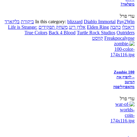
מופלאה?
עדי פרל
Pay2Win
Diablo Immortal
blizzard
In this category:
ביקורת
בליזארד
דיאבלו
כתבה
Elden Ring
אלדן רינג
משחק תפקידים
Life is Strange:
True Colors
Back 4 Blood
Turtle Rock Studios
Outriders
Freakpocalypse
קווסט
Zombie 100
– להפיק את
המיטב
מהאפוקליפסה
עדי פרל