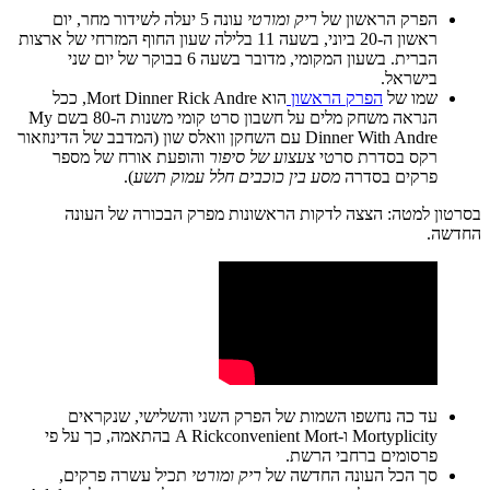
הפרק הראשון של
ריק ומורטי
עונה 5 יעלה לשידור מחר, יום
ראשון ה-20 ביוני, בשעה 11 בלילה שעון החוף המזרחי של ארצות
הברית. בשעון המקומי, מדובר בשעה 6 בבוקר של יום שני
בישראל.
שמו של
הפרק הראשון
הוא Mort Dinner Rick Andre, ככל
הנראה משחק מלים על חשבון סרט קומי משנות ה-80 בשם My
Dinner With Andre עם השחקן וואלס שון (המדבב של הדינוזאור
רקס בסדרת סרטי
צעצוע של סיפור
והופעת אורח של מספר
פרקים בסדרה
מסע בין כוכבים חלל עמוק תשע
).
בסרטון למטה: הצצה לדקות הראשונות מפרק הבכורה של העונה
החדשה.
עד כה נחשפו השמות של הפרק השני והשלישי, שנקראים
Mortyplicity ו-A Rickconvenient Mort בהתאמה, כך על פי
פרסומים ברחבי הרשת.
סך הכל העונה החדשה של
ריק ומורטי
תכיל עשרה פרקים,