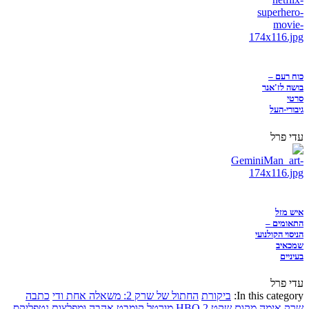
כוח רעם –
בושה לז'אנר
סרטי
גיבורי-העל
עדי פרל
איש מזל
התאומים –
הניסוי הקולנועי
שמכאיב
בעיניים
עדי פרל
In this category:
ביקורת
החתול של שרק 2: משאלה אחת ודי
כתבה
שרק
אימה
מקום שקט 2
HBO
מורטל קומבט
אהבה ומפלצות
נטפליקס