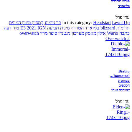
פורש מחברת
בליזארד
עדי פרל
Level Up
Headstart
In this category:
בר גיימינג
קמפיין מימון המונים
תרומות
blizzard
בליזארד
הטרדה מינית
תביעה
IGN
E3 2021
טור דעה
כתבה
Wario
אילון מאסק
מערכון
נינטנדו
סופר מריו
overwatch
Overwatch 2
Diablo
Immortal –
מסחטת
הכספים
ששברה אותי
עדי פרל