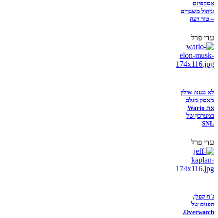
אסקפיזם
וניהול משברים
– טור דעה
עדי פרל
לא נגענו: אילון
מאסק מגלם
את Wario
במערכון של
SNL
עדי פרל
ג'ף קפלן,
הפנים של
Overwatch,