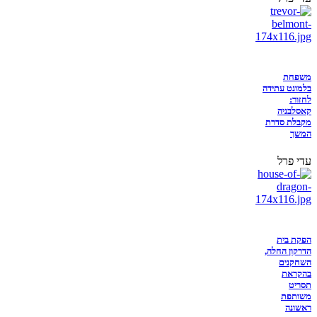
משפחת
בלמונט עתידה
לחזור:
קאסלבניה
מקבלת סדרת
המשך
עדי פרל
הפקת בית
הדרקון החלה,
השחקנים
בהקראת
תסריט
משותפת
ראשונה