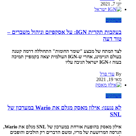
יוני 7, 2021
משחקים
בעקבות תקרית IGN: על אסקפיזם וניהול משברים –
טור דעה
לצד המתח של מבצע "שומר החומות" התחוללה דרמה קטנה
בעולם הגיימינג, אחרי ש-IGN העולמית יצאה בקמפיין תמיכה
בעזה ו-IGN ישראל הגיבה עליו
By
עדי פרל
מאי 19, 2021
משחקים
לא נגענו: אילון מאסק מגלם את Wario במערכון של
SNL
אילון מאסק בהופעת אורחת במערכון של SNL מגלם את Wario,
הגרסה המרושעת של מריו, ומשם הדברים רק הולכים והופכים