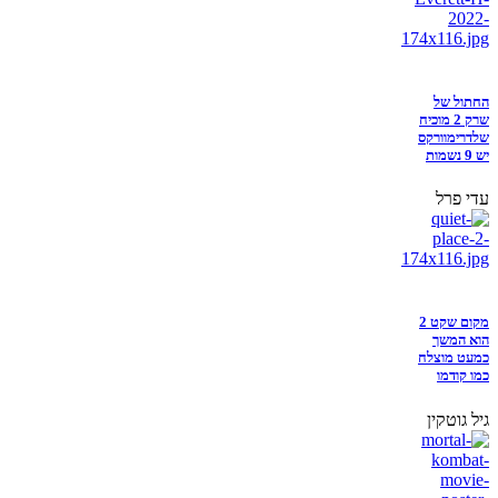
החתול של
שרק 2 מוכיח
שלדרימוורקס
יש 9 נשמות
עדי פרל
מקום שקט 2
הוא המשך
כמעט מוצלח
כמו קודמו
גיל גוטקין