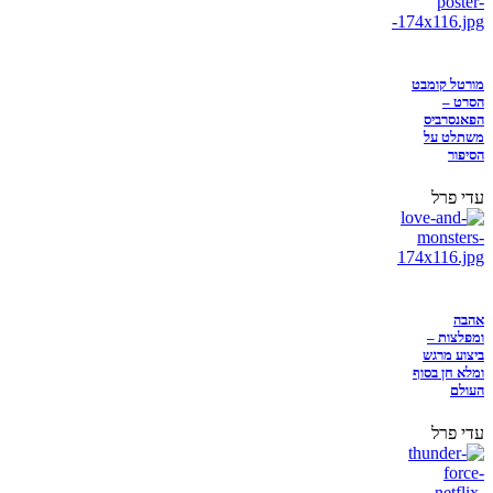
מורטל קומבט
הסרט –
הפאנסרביס
משתלט על
הסיפור
עדי פרל
אהבה
ומפלצות –
ביצוע מרגש
ומלא חן בסוף
העולם
עדי פרל