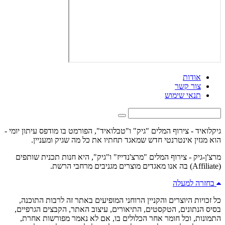
אודות
צור קשר
תנאי שימוש
גיקלואיד - צירוף המלים "גיק" ו"טבלואיד", הפורמט בו מודפס עיתון יומי -
הוא מגזין אינטרנטי חדש שמאגד תחתיו את כל מה שגיק ומעניין.
מרצ'ן-גיק - צירוף המלים "מרצ'נדייז" ו"גיק", היא חנות תכנית שותפים
(Affiliate) בה אנו מאגדים מוצרים מגניבים מרחבי הרשת.
בחזרה למעלה
כל זכויות היוצרים והקניין הרוחני המופיעים באתר זה לרבות התוכנה,
בסיס הנתונים, הטקסטים, התיאורים, עיצוב האתר, הקבצים הגרפיים,
התמונות, וכל חומר אחר הכלולים בו, אם לא נאמר מפורשות אחרת,