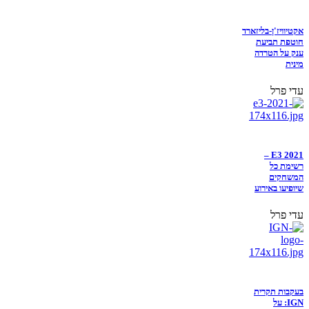
אקטיוויז'ן-בליזארד
חוטפת תביעת
ענק על הטרדה
מינית
עדי פרל
E3 2021 –
רשימת כל
המשחקים
שיופיעו באירוע
עדי פרל
בעקבות תקרית
IGN: על