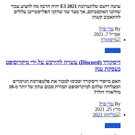
עושה רושם שלתערוכת E3 2021 יהיה הרבה מה להציע עבור
שחקני האקסבוקס, אך מצד שני שחקני הפלייסטיישן עלולים
להתאכזב קשות
By
עדי פרל
אפריל 7, 2021
משחקים
דיסקורד (Discord) עשויה להירכש על-ידי מיקרוסופט
בעסקת ענק
האם מייסדי דיסקורד יסכימו למכור את פלטפורמת הגיימרים
המצליחה שלהם למיקרוסופט תמורת סכום עתק של יותר מ-10
מיליארד דולר?
By
עדי פרל
מרץ 25, 2021
משחקים