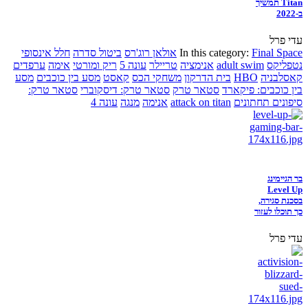
Titan תמשיך
ב-2022
עדי פרל
Final Space
In this category:
אולאן רוג'רס
ביטול סדרה
חלל אינסופי
נטפליקס
adult swim
אנימציה
טריילר
עונה 5
ריק ומורטי
אימה
ערפדים
קאסלבניה
HBO
בית הדרקון
משחקי הכס
קאסט
מסע בין כוכבים
מסע
בין כוכבים: פיקארד
סטאר טרק
סטאר טרק: דיסקוברי
סטאר טרק:
סיפונים תחתונים
attack on titan
אנימה
מנגה
עונה 4
בר הגיימינג
Level Up
בסכנת סגירה,
כך תוכלו לעזור
עדי פרל