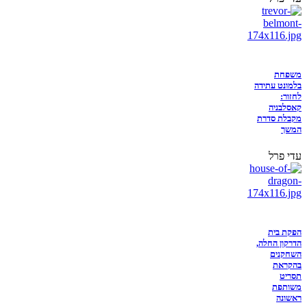
משפחת
בלמונט עתידה
לחזור:
קאסלבניה
מקבלת סדרת
המשך
עדי פרל
הפקת בית
הדרקון החלה,
השחקנים
בהקראת
תסריט
משותפת
ראשונה