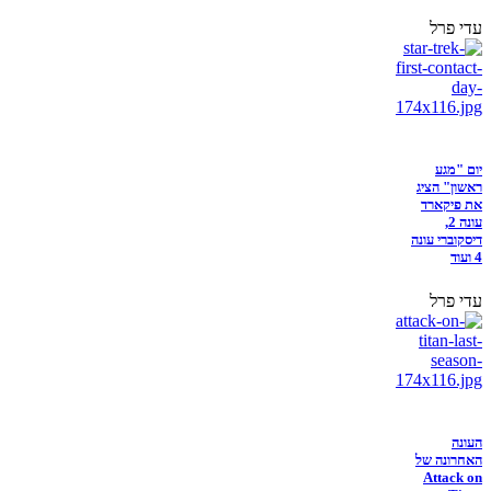
עדי פרל
יום "מגע
ראשון" הציג
את פיקארד
עונה 2,
דיסקוברי עונה
4 ועוד
עדי פרל
העונה
האחרונה של
Attack on