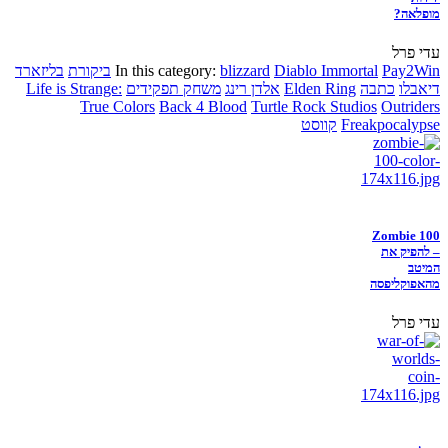
מופלאה?
עדי פרל
Pay2Win
Diablo Immortal
blizzard
In this category:
ביקורת
בליזארד
דיאבלו
כתבה
Elden Ring
אלדן רינג
משחק תפקידים
Life is Strange:
True Colors
Back 4 Blood
Turtle Rock Studios
Outriders
Freakpocalypse
קווסט
Zombie 100
– להפיק את
המיטב
מהאפוקליפסה
עדי פרל