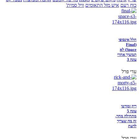
כוח רעם
איש מזל התאומים
וויל סמית'
חלל אינסופי
(Final
Space) לא
תמשיך אחרי
עונה 3
עדי פרל
ריק ומורטי
עונה 5
מתחילה מחר,
זה מה שצריך
לדעת
עדי פרל