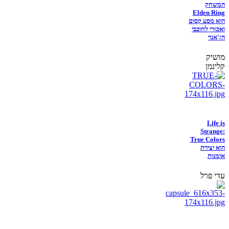
המשחק
Elden Ring
הוא מסע קסום
ואכזרי לחובבי
הז'אנר
מושיק
קלינמן
Life is
Strange:
True Colors
הוא יצירת
אומנות
עדי פרל