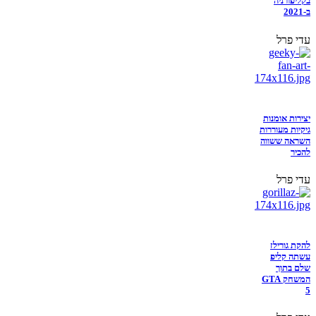
בקליפורניה
ב-2021
עדי פרל
יצירות אומנות
גיקיות מעוררות
השראה ששווה
להכיר
עדי פרל
להקת גורילז
עשתה קליפ
שלם בתוך
המשחק GTA
5