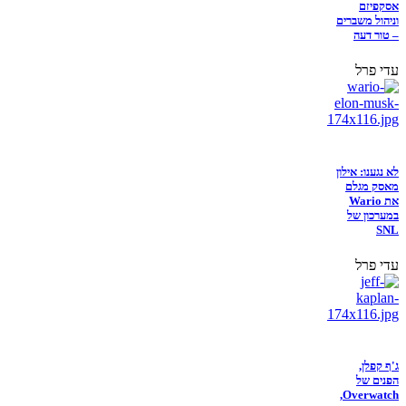
אסקפיזם
וניהול משברים
– טור דעה
עדי פרל
לא נגענו: אילון
מאסק מגלם
את Wario
במערכון של
SNL
עדי פרל
ג'ף קפלן,
הפנים של
Overwatch,