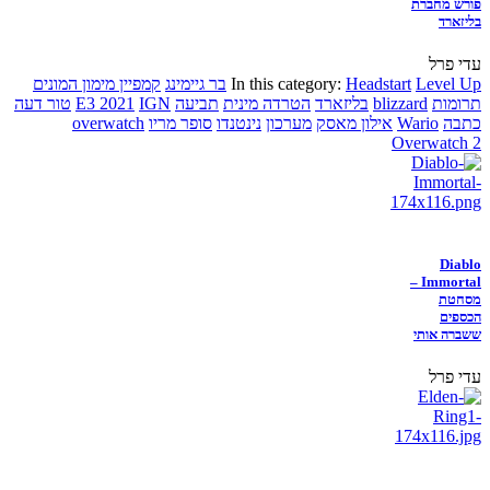
פורש מחברת
בליזארד
עדי פרל
Level Up
Headstart
In this category:
בר גיימינג
קמפיין מימון המונים
תרומות
blizzard
בליזארד
הטרדה מינית
תביעה
IGN
E3 2021
טור דעה
כתבה
Wario
אילון מאסק
מערכון
נינטנדו
סופר מריו
overwatch
Overwatch 2
Diablo
Immortal –
מסחטת
הכספים
ששברה אותי
עדי פרל