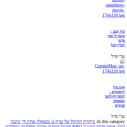
כוח רעם –
בושה לז'אנר
סרטי
גיבורי-העל
עדי פרל
איש מזל
התאומים –
הניסוי הקולנועי
שמכאיב
בעיניים
עדי פרל
In this category:
ביקורת
החתול של שרק 2: משאלה אחת ודי
כתבה
שרק
אימה
מקום שקט 2
HBO
מורטל קומבט
אהבה ומפלצות
נטפליקס