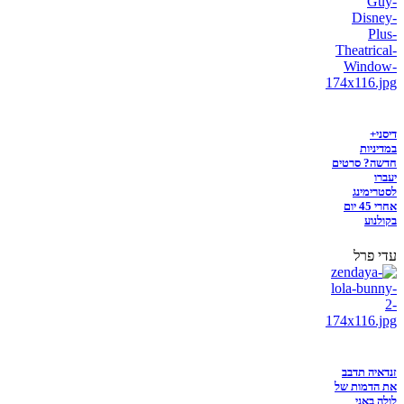
דיסני+
במדיניות
חדשה? סרטים
יעברו
לסטרימינג
אחרי 45 יום
בקולנוע
עדי פרל
זנדאיה תדבב
את הדמות של
לולה באני