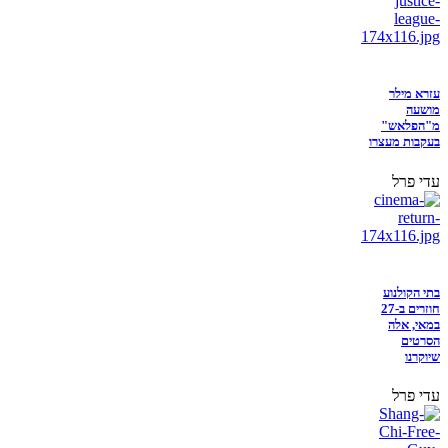
עזרא מילר
מושעה
מ"הפלאש"
בעקבות מעצרו
עדי פרל
בתי הקולנוע
חוזרים ב-27
במאי, אלה
הסרטים
שיוקרנו
עדי פרל