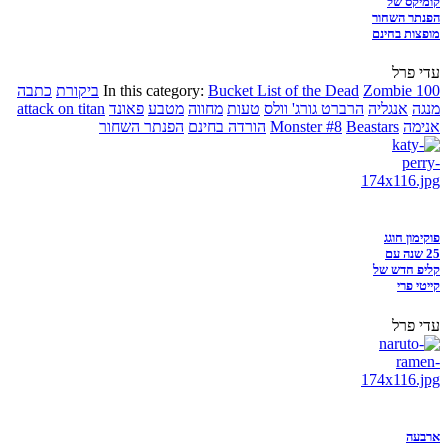
קומיקס של
הפנתר השחור
מופצות בחינם
עדי פרל
Zombie 100
Bucket List of the Dead
In this category:
ביקורת
כתבה
מנגה
אנגליה
הרברט גורג' וולס
טעות
מחווה
מטבע
פאונד
attack on titan
אנימה
Beastars
Monster #8
הורדה בחינם
הפנתר השחור
פוקימון חוגג
25 שנה עם
קליפ חדש של
קייטי פרי
עדי פרל
ארבעה