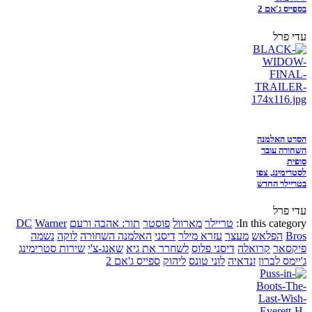
בספייס ג'אם 2
עדי פרל
הסרט האלמנה
השחורה עובר
סופית
לסטרימינג, צפו
בטריילר החדש
עדי פרל
In this category:
טריילר
מארוול
פוסטר
תור: אהבה ורעם
Warner
DC
Bros
הפלאש
מעצר
עזרא מילר
דיסני
האלמנה השחורה
לוקה
נשמה
פיקסאר
קרואלה
דיסני פלוס
לשחרר את גיא
שאנג-צ'י
שירות סטרימינג
ג'יימס לברון
זנדאיה
לוני טונס
ליהוק
ספייס ג'אם 2