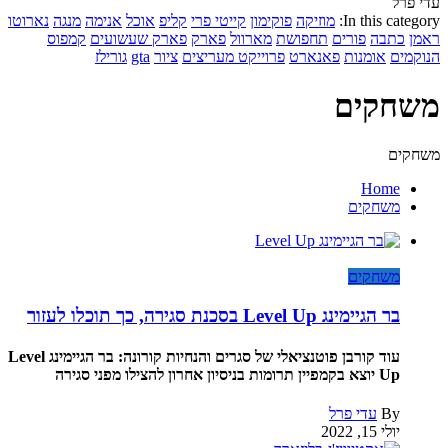
עדי פרל
In this category:
מוזיקה
פוקימון
קייטי פרי
קליפ
אוכל
אנימה
מנגה
נארוטו
ראמן
כתבה
פורים
תחפושת
מארוול
פארק
פארק שעשועים
קמפוס
הנוקמים
אומנות
פאנארט
פרוייקט מעריצים
ציור
gta
גורילז
משחקים
משחקים
Home
משחקים
משחקים
בר הגיימינג Level Up בסכנת סגירה, כך תוכלו לעזור
עוד קורבן פוטנציאלי של סגרים והנחיות קורונה: בר הגיימינג Level
Up יוצא בקמפיין תרומות בניסיון אחרון להצילו מפני סגירה
By
עדי פרל
יולי 15, 2022