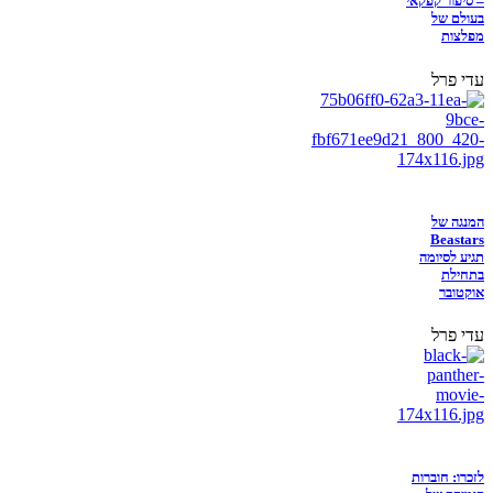
– סיפור קפקאי
בעולם של
מפלצות
עדי פרל
המנגה של
Beastars
תגיע לסיומה
בתחילת
אוקטובר
עדי פרל
לזכרו: חוברות