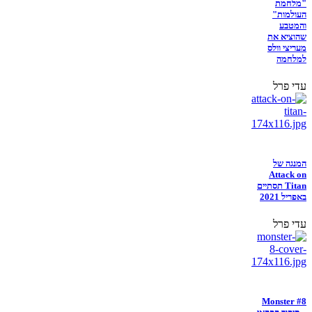
"מלחמת
העולמות"
והמטבע
שהוציא את
מעריצי וולס
למלחמה
עדי פרל
המנגה של
Attack on
Titan תסתיים
באפריל 2021
עדי פרל
Monster #8