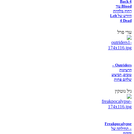
Back 4
Blood עוד
רחוק מלהיות
היורש של Left
4 Dead
עדי פרל
Outriders –
הרעיונות
טובים, הביצוע
שלהם פחות
גיל גוטקין
Freakpocalypse
– תחילתה של
ידידות