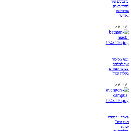
מתכונים איך
להכין ראמן
בהשראת
נארוטו
עדי פרל
נשף מסיכות:
איך לאלתר
מסיכה לפורים
בקלות ובזול
עדי פרל
פארק "קמפוס
הנוקמים"
יפתח