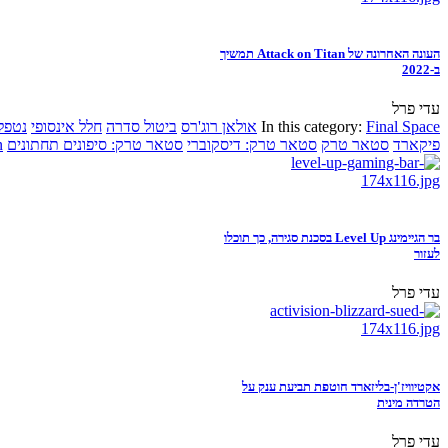
העונה האחרונה של Attack on Titan תמשיך
ב-2022
עדי פרל
Final Space
In this category:
אולאן רוג'רס
ביטול סדרה
חלל אינסופי
נטפל
פיקארד
סטאר טרק
סטאר טרק: דיסקוברי
סטאר טרק: סיפונים תחתונים
n
בר הגיימינג Level Up בסכנת סגירה, כך תוכלו
לעזור
עדי פרל
אקטיוויז'ן-בליזארד חוטפת תביעת ענק על
הטרדה מינית
עדי פרל