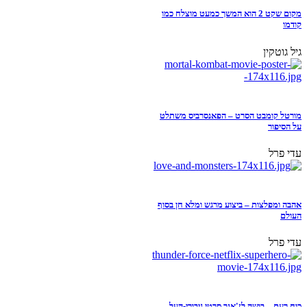
מקום שקט 2 הוא המשך כמעט מוצלח כמו
קודמו
גיל גוטקין
מורטל קומבט הסרט – הפאנסרביס משתלט
על הסיפור
עדי פרל
אהבה ומפלצות – ביצוע מרגש ומלא חן בסוף
העולם
עדי פרל
כוח רעם – בושה לז'אנר סרטי גיבורי-העל