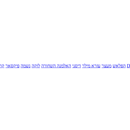
הפלאש
מעצר
עזרא מילר
דיסני
האלמנה השחורה
לוקה
נשמה
פיקסאר
קר