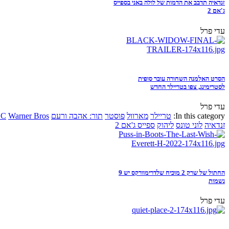
זנדאיה תדבב את הדמות של לולה באני בספייס
ג'אם 2
עדי פרל
הסרט האלמנה השחורה עובר סופית
לסטרימינג, צפו בטריילר החדש
עדי פרל
In this category:
טריילר
מארוול
פוסטר
תור: אהבה ורעם
Warner Bros
DC
זנדאיה
לוני טונס
ליהוק
ספייס ג'אם 2
החתול של שרק 2 מוכיח שלדרימוורקס יש 9
נשמות
עדי פרל