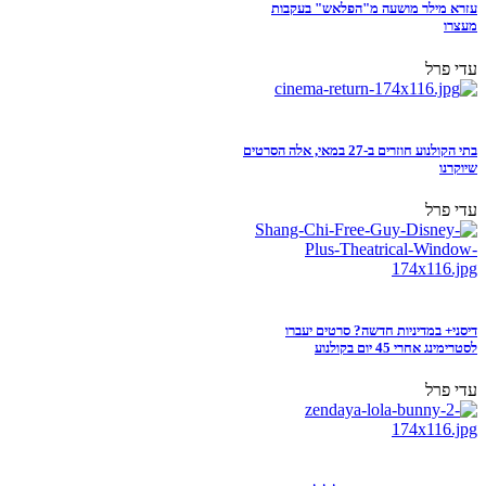
עזרא מילר מושעה מ"הפלאש" בעקבות
מעצרו
עדי פרל
בתי הקולנוע חוזרים ב-27 במאי, אלה הסרטים
שיוקרנו
עדי פרל
דיסני+ במדיניות חדשה? סרטים יעברו
לסטרימינג אחרי 45 יום בקולנוע
עדי פרל