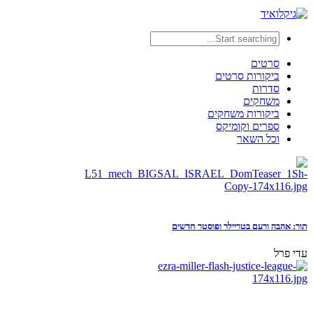
סרטים
ביקורות סרטים
סדרות
משחקים
ביקורות משחקים
ספרים וקומיקס
וכל השאר
תור: אהבה ורעם בטריילר ופוסטר חדשים
עדי פרל