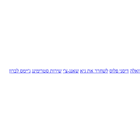
ואלה
דיסני פלוס
לשחרר את גיא
שאנג-צ'י
שירות סטרימינג
ג'יימס לברון