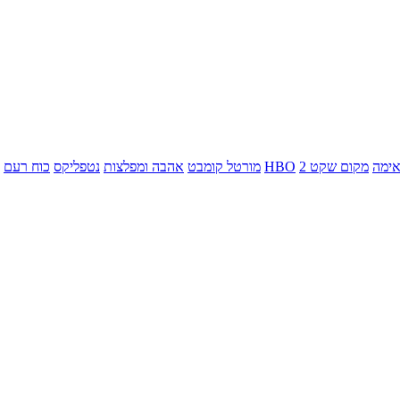
ימה
מקום שקט 2
HBO
מורטל קומבט
אהבה ומפלצות
נטפליקס
כוח רעם