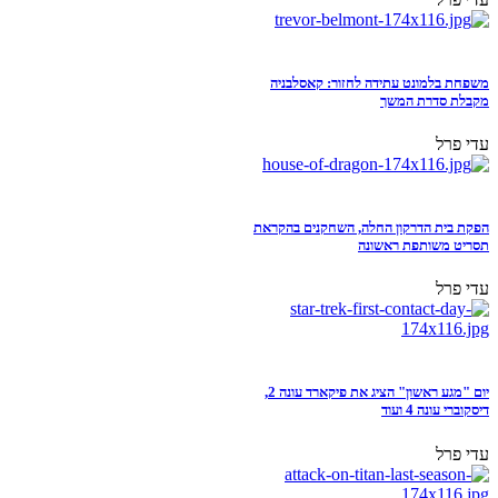
משפחת בלמונט עתידה לחזור: קאסלבניה
מקבלת סדרת המשך
עדי פרל
הפקת בית הדרקון החלה, השחקנים בהקראת
תסריט משותפת ראשונה
עדי פרל
יום "מגע ראשון" הציג את פיקארד עונה 2,
דיסקוברי עונה 4 ועוד
עדי פרל