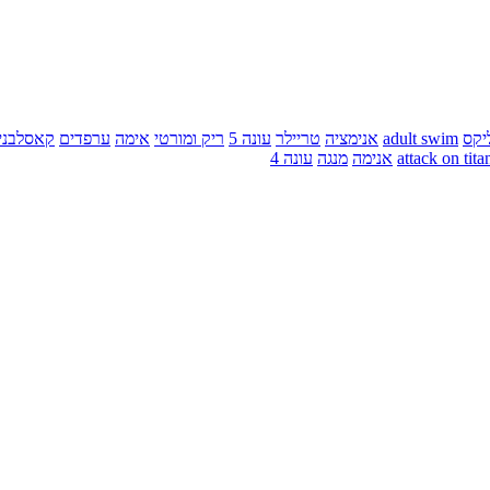
יקס
adult swim
אנימציה
טריילר
עונה 5
ריק ומורטי
אימה
ערפדים
קאסלבני
attack on tita
אנימה
מנגה
עונה 4