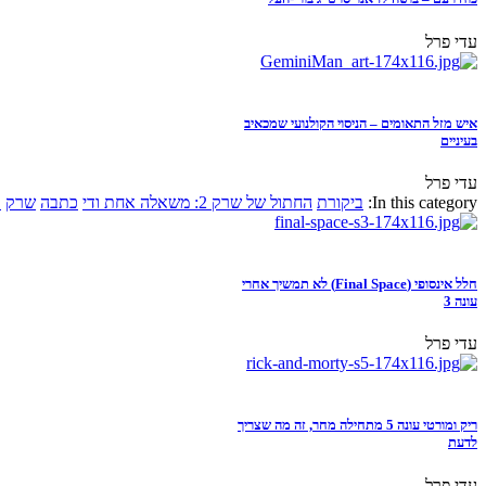
עדי פרל
איש מזל התאומים – הניסוי הקולנועי שמכאיב
בעיניים
עדי פרל
In this category:
ביקורת
החתול של שרק 2: משאלה אחת ודי
כתבה
שרק
א
חלל אינסופי (Final Space) לא תמשיך אחרי
עונה 3
עדי פרל
ריק ומורטי עונה 5 מתחילה מחר, זה מה שצריך
לדעת
עדי פרל