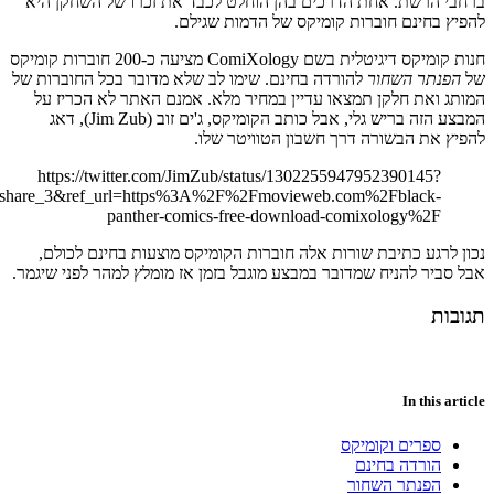
ref_src=twsrc%5Etfw%7Ctwcamp%5Etweetembed%7Ctwterm%5E13