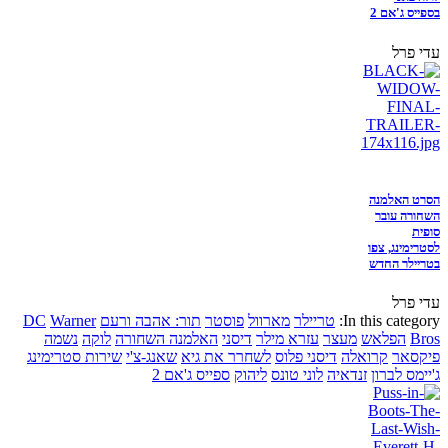
בספייס ג'אם 2
עדי פרל
הסרט האלמנה
השחורה עובר
סופית
לסטרימינג, צפו
בטריילר החדש
עדי פרל
In this category:
טריילר
מארוול
פוסטר
תור: אהבה ורעם
Warner
DC
Bros
הפלאש
מעצר
עזרא מילר
דיסני
האלמנה השחורה
לוקה
נשמה
פיקסאר
קרואלה
דיסני פלוס
לשחרר את גיא
שאנג-צ'י
שירות סטרימינג
ג'יימס לברון
זנדאיה
לוני טונס
ליהוק
ספייס ג'אם 2