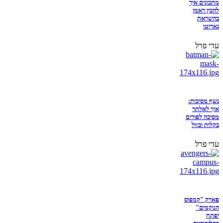
מתכונים איך
להכין ראמן
בהשראת
נארוטו
עדי פרל
נשף מסיכות:
איך לאלתר
מסיכה לפורים
בקלות ובזול
עדי פרל
פארק "קמפוס
הנוקמים"
יפתח