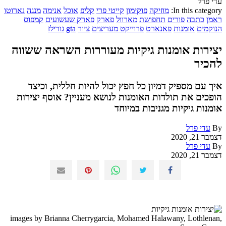
עדי פרל
In this category:
מוזיקה
פוקימון
קייטי פרי
קליפ
אוכל
אנימה
מנגה
נארוטו
ראמן
כתבה
פורים
תחפושת
מארוול
פארק
פארק שעשועים
קמפוס
הנוקמים
אומנות
פאנארט
פרוייקט מעריצים
ציור
gta
גורילז
יצירות אומנות גיקיות מעוררות השראה ששווה
להכיר
איך עם מספיק דמיון כל חפץ יכול להיות חללית, וכיצד
הופכים את תולדות האומנות לנושא מעניין? אוסף יצירות
אומנות גיקיות מגניבות במיוחד
By
עדי פרל
דצמבר 21, 2020
By
עדי פרל
דצמבר 21, 2020
images by Brianna Cherrygarcia, Mohamed Halawany, Lothlenan,