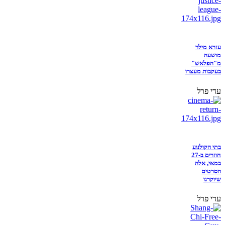
עזרא מילר
מושעה
מ"הפלאש"
בעקבות מעצרו
עדי פרל
בתי הקולנוע
חוזרים ב-27
במאי, אלה
הסרטים
שיוקרנו
עדי פרל