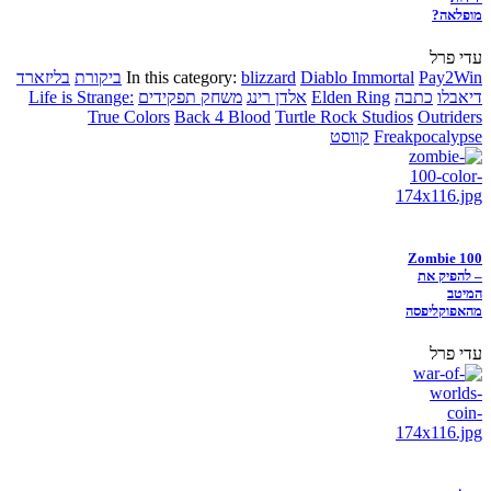
מופלאה?
עדי פרל
Pay2Win
Diablo Immortal
blizzard
In this category:
ביקורת
בליזארד
דיאבלו
כתבה
Elden Ring
אלדן רינג
משחק תפקידים
Life is Strange:
True Colors
Back 4 Blood
Turtle Rock Studios
Outriders
Freakpocalypse
קווסט
Zombie 100
– להפיק את
המיטב
מהאפוקליפסה
עדי פרל