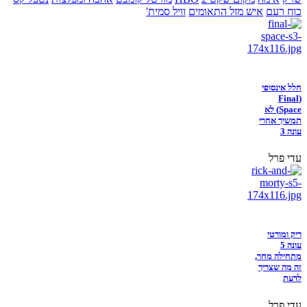
כוח רעם
איש מזל התאומים
וויל סמית'
חלל אינסופי
(Final
Space) לא
תמשיך אחרי
עונה 3
עדי פרל
ריק ומורטי
עונה 5
מתחילה מחר,
זה מה שצריך
לדעת
עדי פרל