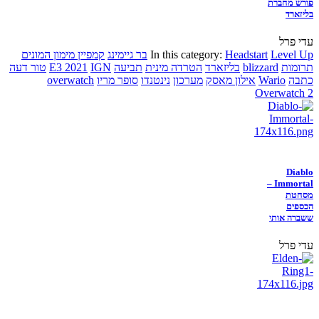
פורש מחברת
בליזארד
עדי פרל
Level Up
Headstart
In this category:
בר גיימינג
קמפיין מימון המונים
תרומות
blizzard
בליזארד
הטרדה מינית
תביעה
IGN
E3 2021
טור דעה
כתבה
Wario
אילון מאסק
מערכון
נינטנדו
סופר מריו
overwatch
Overwatch 2
Diablo
Immortal –
מסחטת
הכספים
ששברה אותי
עדי פרל