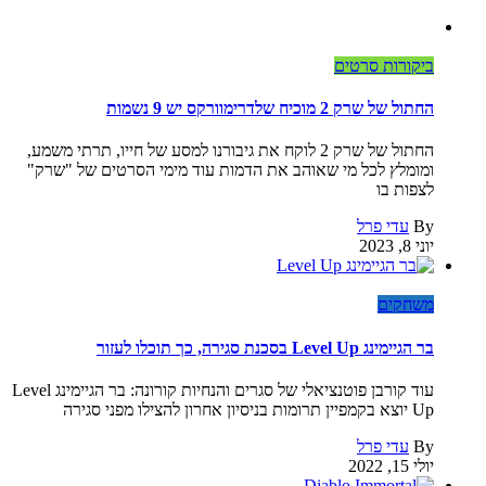
ביקורות סרטים
החתול של שרק 2 מוכיח שלדרימוורקס יש 9 נשמות
החתול של שרק 2 לוקח את גיבורנו למסע של חייו, תרתי משמע,
ומומלץ לכל מי שאוהב את הדמות עוד מימי הסרטים של "שרק"
לצפות בו
By
עדי פרל
יוני 8, 2023
משחקים
בר הגיימינג Level Up בסכנת סגירה, כך תוכלו לעזור
עוד קורבן פוטנציאלי של סגרים והנחיות קורונה: בר הגיימינג Level
Up יוצא בקמפיין תרומות בניסיון אחרון להצילו מפני סגירה
By
עדי פרל
יולי 15, 2022