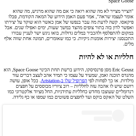
Space Goose
"הצייר מצייר לא מה שהוא רואה כי אם מה שהוא מרגיש, מה שהוא
אומר לעצמו שראה", אמר פעם האמן הידוע של המאה הקודמת, פבלו
פיקאסו. קשה לדעת מה עבר בנפשו של אמן כאשר הוא שוקד על יצירתו
ואפשר לדון בזה בתור צופים מהצד במשך שעות, ימים ואפילו שנים. אבל
במקום להתפלסף ולהכביר במלים גדולות, בואו ניגש ישר לעניין עבורו
התכנסנו: יצירות אומנות גיקיות. כי כמו שאומרים, תמונה אחת שווה אלף
מלים.
חלליות או לא להיות
Eric Geusz מסן פרנסיסקו, הידוע ברשת תחת הכינוי Space Goose, הוא
מהנדס תוכנה ואמן, שמעיד על עצמו כי תמיד אהב לעצב דברים עוד
מילדות. או כך לפחות לפי
הפרופיל שלו ב-Artstation
. בכל אופן, עושה
רושם שיש לו אהבה עזה לחלליות – רוב ציוריו מבוססים על חפצים
רנדומליים שעוצבו מחדש כחלליות עתידניות, החל מציוד אלקטרוני כמו
השלט של האקס בוקס ועד לחפצים פשוטים כמו שמפו או כף גלידה.