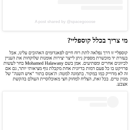
A post shared by @spacegooose
מי צריך בכלל קוספליי?
קוספליי זו דרך נפלאה לתת רוח חיים לפאנדומים האהובים עלינו, אבל
בעזרת יד מוכשרת מספיק ניתן לייצר יצירות אומנות שלוקחות את העניין
לכיוונים אחרים ומפתיעים. אמן בשם Mohamed Halawany בחר לעשות
פרויקט בו כל פעם דמות בדיונית אחת מקבלת גוף מציאותי יותר, גם אם
זה לא מדוייק כמו במקור. בתמונה למטה: ת'אנוס בתור "איש השנה" של
מגזין טיים. בכל זאת, הצליח למחוק חצי מאוכלוסיית העולם בהקשת
אצבע.