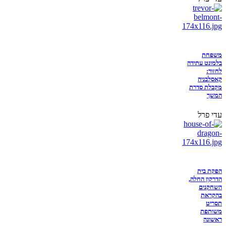
משפחת
בלמונט עתידה
לחזור:
קאסלבניה
מקבלת סדרת
המשך
עדי פרל
הפקת בית
הדרקון החלה,
השחקנים
בהקראת
תסריט
משותפת
ראשונה