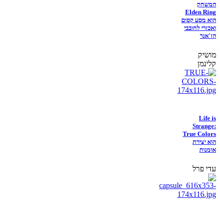
המשחק
Elden Ring
הוא מסע קסום
ואכזרי לחובבי
הז'אנר
מושיק
קלינמן
Life is
Strange:
True Colors
הוא יצירת
אומנות
עדי פרל