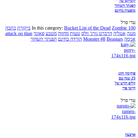
קומיקס של
הפנתר השחור
מופצות בחינם
עדי פרל
Zombie 100
Bucket List of the Dead
In this category:
ביקורת
כתבה
מנגה
אנגליה
הרברט גורג' וולס
טעות
מחווה
מטבע
פאונד
attack on titan
אנימה
Beastars
Monster #8
הורדה בחינם
הפנתר השחור
פוקימון חוגג
25 שנה עם
קליפ חדש של
קייטי פרי
עדי פרל
ארבעה