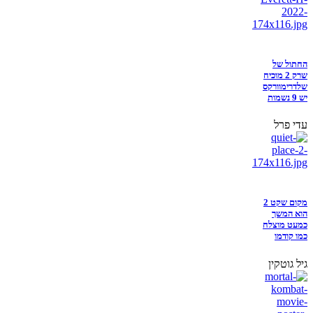
החתול של
שרק 2 מוכיח
שלדרימוורקס
יש 9 נשמות
עדי פרל
מקום שקט 2
הוא המשך
כמעט מוצלח
כמו קודמו
גיל גוטקין