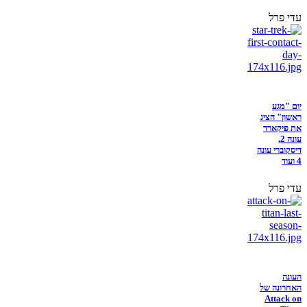
עדי פרל
יום "מגע
ראשון" הציג
את פיקארד
עונה 2,
דיסקוברי עונה
4 ועוד
עדי פרל
העונה
האחרונה של
Attack on