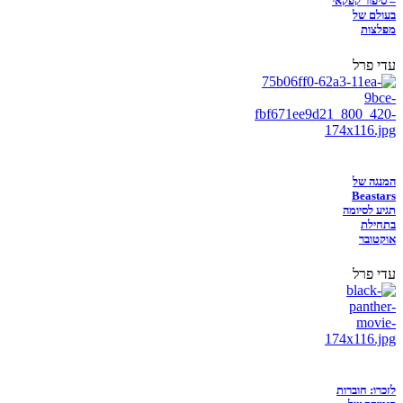
– סיפור קפקאי
בעולם של
מפלצות
עדי פרל
המנגה של
Beastars
תגיע לסיומה
בתחילת
אוקטובר
עדי פרל
לזכרו: חוברות