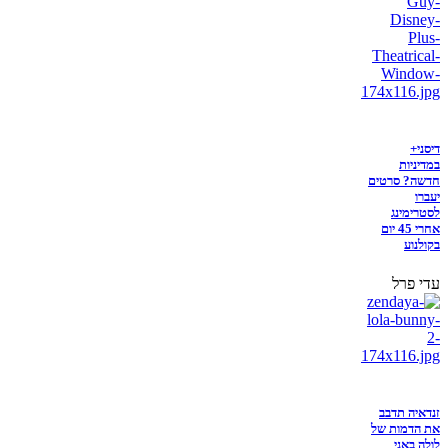
דיסני+
במדיניות
חדשה? סרטים
יעברו
לסטרימינג
אחרי 45 יום
בקולנוע
עדי פרל
זנדאיה תדבב
את הדמות של
לולה באני