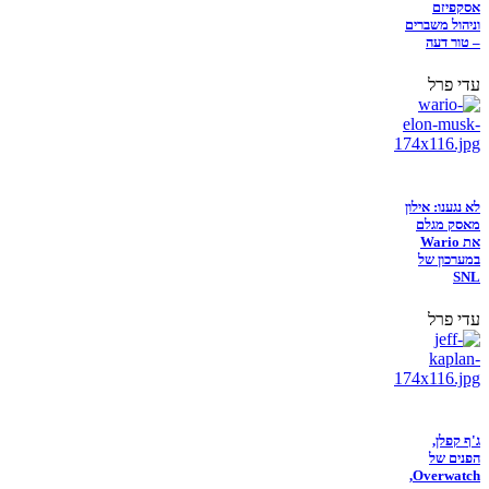
אסקפיזם
וניהול משברים
– טור דעה
עדי פרל
לא נגענו: אילון
מאסק מגלם
את Wario
במערכון של
SNL
עדי פרל
ג'ף קפלן,
הפנים של
Overwatch,