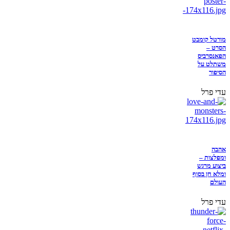
מורטל קומבט
הסרט –
הפאנסרביס
משתלט על
הסיפור
עדי פרל
אהבה
ומפלצות –
ביצוע מרגש
ומלא חן בסוף
העולם
עדי פרל