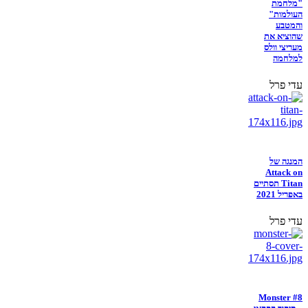
"מלחמת
העולמות"
והמטבע
שהוציא את
מעריצי וולס
למלחמה
עדי פרל
המנגה של
Attack on
Titan תסתיים
באפריל 2021
עדי פרל
Monster #8