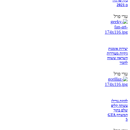
בקליפורניה
ב-2021
עדי פרל
יצירות אומנות
גיקיות מעוררות
השראה ששווה
להכיר
עדי פרל
להקת גורילז
עשתה קליפ
שלם בתוך
המשחק GTA
5