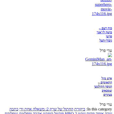
כוח רעם –
בושה לז'אנר
סרטי
גיבורי-העל
עדי פרל
איש מזל
התאומים –
הניסוי הקולנועי
שמכאיב
בעיניים
עדי פרל
In this category:
ביקורת
החתול של שרק 2: משאלה אחת ודי
כתבה
שרק
אימה
מקום שקט 2
HBO
מורטל קומבט
אהבה ומפלצות
נטפליקס