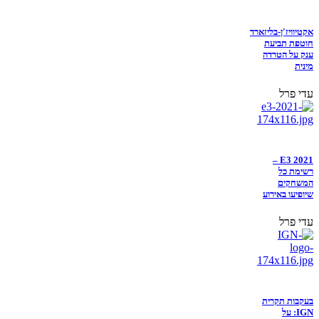
אקטיוויז'ן-בליזארד
חוטפת תביעת
ענק על הטרדה
מינית
עדי פרל
E3 2021 –
רשימת כל
המשחקים
שיופיעו באירוע
עדי פרל
בעקבות תקרית
IGN: על