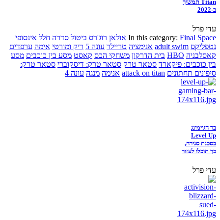
Titan תמשיך
ב-2022
עדי פרל
Final Space
In this category:
אולאן רוג'רס
ביטול סדרה
חלל אינסופי
נטפליקס
adult swim
אנימציה
טריילר
עונה 5
ריק ומורטי
אימה
ערפדים
קאסלבניה
HBO
בית הדרקון
משחקי הכס
קאסט
מסע בין כוכבים
מסע
בין כוכבים: פיקארד
סטאר טרק
סטאר טרק: דיסקוברי
סטאר טרק:
סיפונים תחתונים
attack on titan
אנימה
מנגה
עונה 4
בר הגיימינג
Level Up
בסכנת סגירה,
כך תוכלו לעזור
עדי פרל