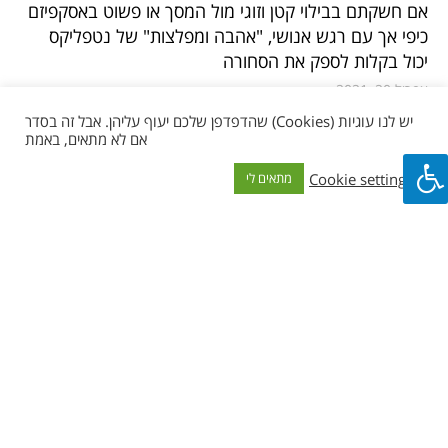
אם חשקתם בבילוי קטן וזוגי מול המסך או פשוט באסקפיזם
כיפי אך עם רגש אנושי, "אהבה ומפלצות" של נטפליקס
יכול בקלות לספק את הסחורה
אפריל 20, 2021
יש לנו עוגיות (Cookies) שהדפדפן שלכם יעוף עליהן. אבל זה בסדר
וכל השאר
אם לא מתאים, באמת
ארבעה מתכונים איך להכין ראמן
Cookie settings
מתאים לי
בהשראת נארוטו
אם אחרי צפיה בסדרת האנימה נארוטו גם אתם נתקפתם
במנצ'יס לראמן, הנה 4 סרטונים עם מתכונים פשוטים איך
להכין ראמן
אפריל 18, 2021
ביקורות סרטים
כוח רעם – בושה לז'אנר סרטי
גיבורי-העל