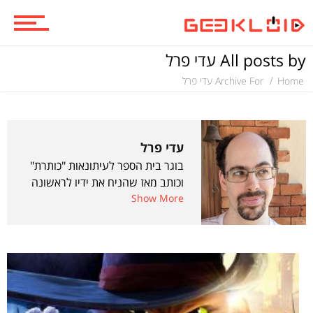
All posts by עדי פרל
Home
Archive For עדי פרל
עדי פרל
בוגר בית הספר לעיתונאות "כותרת"
וכותב מאז שהניח את ידיו לראשונה
Show More
על מקלדת. מכור לאנימה ויודע
לצטט את "בחזרה לעתיד" מתוך
שינה. המייסד והעורך הראשי של
גיקלואיד.