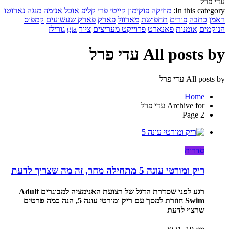
עדי פרל
In this category:
מוזיקה
פוקימון
קייטי פרי
קליפ
אוכל
אנימה
מנגה
נארוטו
ראמן
כתבה
פורים
תחפושת
מארוול
פארק
פארק שעשועים
קמפוס
הנוקמים
אומנות
פאנארט
פרוייקט מעריצים
ציור
gta
גורילז
All posts by עדי פרל
All posts by עדי פרל
Home
Archive for עדי פרל
Page 2
סדרות
ריק ומורטי עונה 5 מתחילה מחר, זה מה שצריך לדעת
רגע לפני שסדרת הדגל של רצועת האנימציה למבוגרים Adult
Swim חוזרת למסך עם ריק ומורטי עונה 5, הנה כמה פרטים
שרצוי לדעת