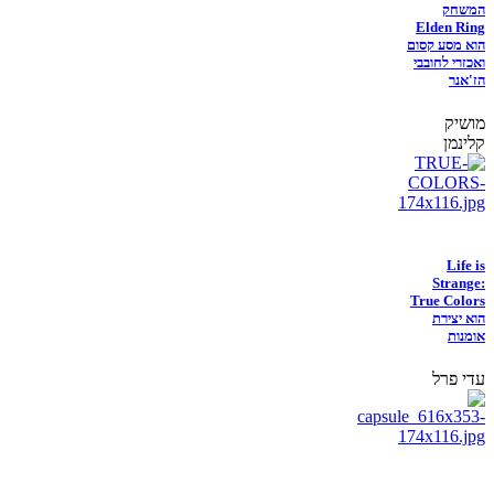
המשחק
Elden Ring
הוא מסע קסום
ואכזרי לחובבי
הז'אנר
מושיק
קלינמן
Life is
Strange:
True Colors
הוא יצירת
אומנות
עדי פרל