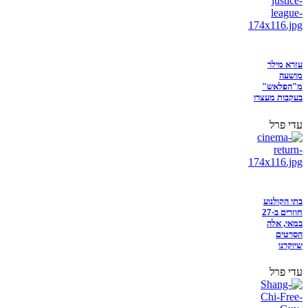
עזרא מילר
מושעה
מ"הפלאש"
בעקבות מעצרו
עדי פרל
בתי הקולנוע
חוזרים ב-27
במאי, אלה
הסרטים
שיוקרנו
עדי פרל