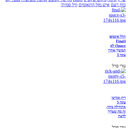
כוח רעם
איש מזל התאומים
וויל סמית'
חלל אינסופי
(Final
Space) לא
תמשיך אחרי
עונה 3
עדי פרל
ריק ומורטי
עונה 5
מתחילה מחר,
זה מה שצריך
לדעת
עדי פרל