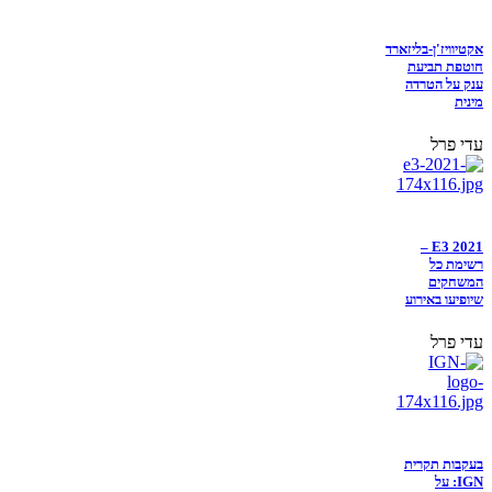
אקטיוויז'ן-בליזארד
חוטפת תביעת
ענק על הטרדה
מינית
עדי פרל
E3 2021 –
רשימת כל
המשחקים
שיופיעו באירוע
עדי פרל
בעקבות תקרית
IGN: על