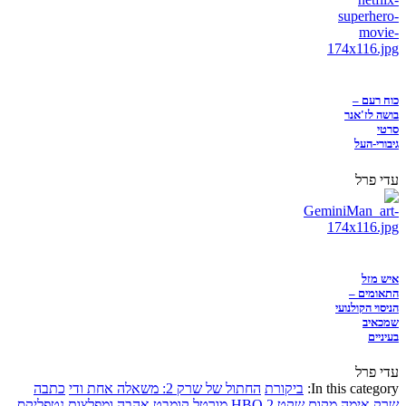
כוח רעם –
בושה לז'אנר
סרטי
גיבורי-העל
עדי פרל
איש מזל
התאומים –
הניסוי הקולנועי
שמכאיב
בעיניים
עדי פרל
In this category:
ביקורת
החתול של שרק 2: משאלה אחת ודי
כתבה
שרק
אימה
מקום שקט 2
HBO
מורטל קומבט
אהבה ומפלצות
נטפליקס