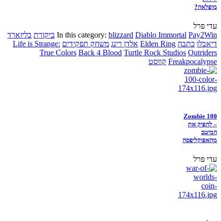
מופלאה?
עדי פרל
Pay2Win
Diablo Immortal
blizzard
In this category:
ביקורת
בליזארד
דיאבלו
כתבה
Elden Ring
אלדן רינג
משחק תפקידים
Life is Strange:
True Colors
Back 4 Blood
Turtle Rock Studios
Outriders
Freakpocalypse
קווסט
Zombie 100
– להפיק את
המיטב
מהאפוקליפסה
עדי פרל