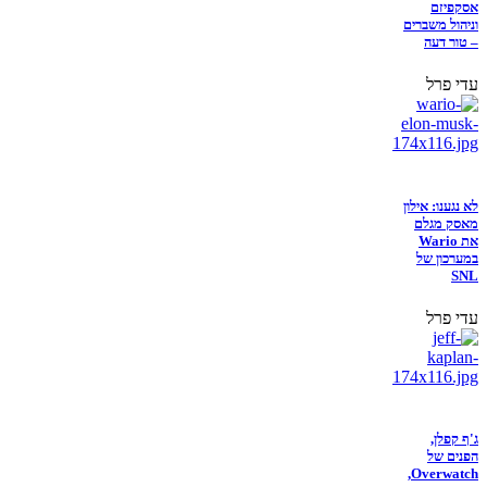
אסקפיזם
וניהול משברים
– טור דעה
עדי פרל
לא נגענו: אילון
מאסק מגלם
את Wario
במערכון של
SNL
עדי פרל
ג'ף קפלן,
הפנים של
Overwatch,