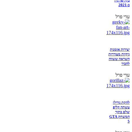
בקליפורניה
ב-2021
עדי פרל
יצירות אומנות
גיקיות מעוררות
השראה ששווה
להכיר
עדי פרל
להקת גורילז
עשתה קליפ
שלם בתוך
המשחק GTA
5