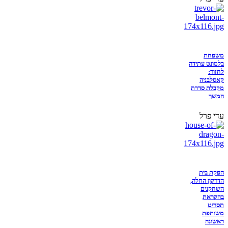
משפחת
בלמונט עתידה
לחזור:
קאסלבניה
מקבלת סדרת
המשך
עדי פרל
הפקת בית
הדרקון החלה,
השחקנים
בהקראת
תסריט
משותפת
ראשונה