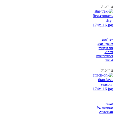
עדי פרל
יום "מגע
ראשון" הציג
את פיקארד
עונה 2,
דיסקוברי עונה
4 ועוד
עדי פרל
העונה
האחרונה של
Attack on