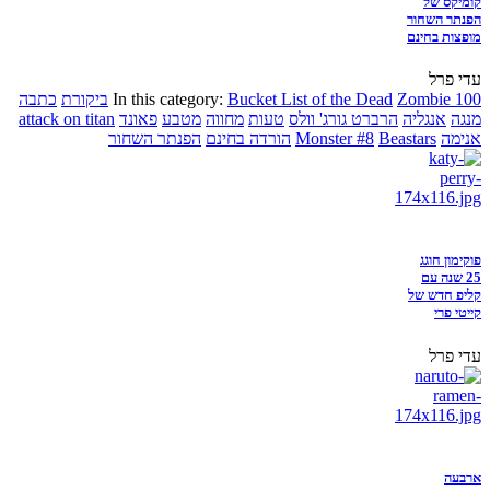
קומיקס של
הפנתר השחור
מופצות בחינם
עדי פרל
Zombie 100
Bucket List of the Dead
In this category:
ביקורת
כתבה
מנגה
אנגליה
הרברט גורג' וולס
טעות
מחווה
מטבע
פאונד
attack on titan
אנימה
Beastars
Monster #8
הורדה בחינם
הפנתר השחור
פוקימון חוגג
25 שנה עם
קליפ חדש של
קייטי פרי
עדי פרל
ארבעה