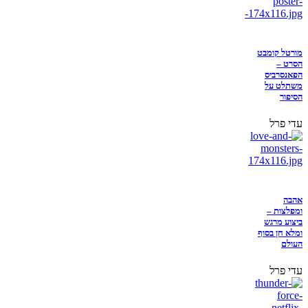
מורטל קומבט
הסרט –
הפאנסרביס
משתלט על
הסיפור
עדי פרל
אהבה
ומפלצות –
ביצוע מרגש
ומלא חן בסוף
העולם
עדי פרל