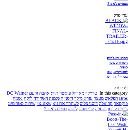
בספייס ג'אם 2
עדי פרל
הסרט האלמנה
השחורה עובר
סופית
לסטרימינג, צפו
בטריילר החדש
עדי פרל
In this category:
טריילר
מארוול
פוסטר
תור: אהבה ורעם
Warner
DC
Bros
הפלאש
מעצר
עזרא מילר
דיסני
האלמנה השחורה
לוקה
נשמה
פיקסאר
קרואלה
דיסני פלוס
לשחרר את גיא
שאנג-צ'י
שירות סטרימינג
ג'יימס לברון
זנדאיה
לוני טונס
ליהוק
ספייס ג'אם 2