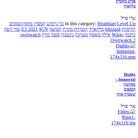
פורש מחברת
בליזארד
עדי פרל
Level Up
Headstart
In this category:
בר גיימינג
קמפיין מימון המונים
תרומות
blizzard
בליזארד
הטרדה מינית
תביעה
IGN
E3 2021
טור דעה
כתבה
Wario
אילון מאסק
מערכון
נינטנדו
סופר מריו
overwatch
Overwatch 2
Diablo
Immortal –
מסחטת
הכספים
ששברה אותי
עדי פרל