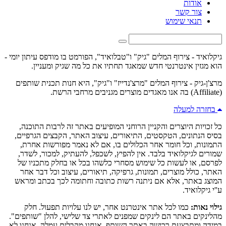
אודות
צור קשר
תנאי שימוש
גיקלואיד - צירוף המלים "גיק" ו"טבלואיד", הפורמט בו מודפס עיתון יומי -
הוא מגזין אינטרנטי חדש שמאגד תחתיו את כל מה שגיק ומעניין.
מרצ'ן-גיק - צירוף המלים "מרצ'נדייז" ו"גיק", היא חנות תכנית שותפים
(Affiliate) בה אנו מאגדים מוצרים מגניבים מרחבי הרשת.
בחזרה למעלה
כל זכויות היוצרים והקניין הרוחני המופיעים באתר זה לרבות התוכנה,
בסיס הנתונים, הטקסטים, התיאורים, עיצוב האתר, הקבצים הגרפיים,
התמונות, וכל חומר אחר הכלולים בו, אם לא נאמר מפורשות אחרת,
שמורים לגיקלואיד בלבד. אין להפיץ, לשכפל, להעתיק, למכור, לשדר,
לפרסם, או לעשות כל שימוש מסחרי כלשהו בכל או בחלק מתכניו של
האתר, כולל מוצרים, תמונות, גרפיקה, תיאורים, עיצוב וכל דבר אחר
המוצג באתר, אלא אם ניתנה רשות כתובה וחתומה לכך בכתב ומראש
ע''י גיקלואיד.
גילוי נאות:
כמו לכל אתר אינטרנט אחר, יש לנו עלויות תפעול. חלק
מהלינקים באתר הם לינקים שמפנים לאתרי צד שלישי, להלן "שותפים".
במידה ומתבצעת רכישה באתר השותף, אנחנו מקבלים עמלה. אנחנו לא