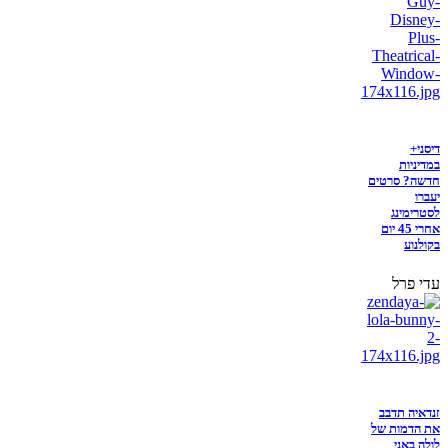
דיסני+
במדיניות
חדשה? סרטים
יעברו
לסטרימינג
אחרי 45 יום
בקולנוע
עדי פרל
זנדאיה תדבב
את הדמות של
לולה באני