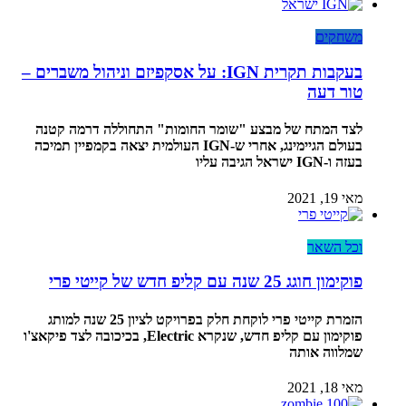
משחקים
בעקבות תקרית IGN: על אסקפיזם וניהול משברים –
טור דעה
לצד המתח של מבצע "שומר החומות" התחוללה דרמה קטנה
בעולם הגיימינג, אחרי ש-IGN העולמית יצאה בקמפיין תמיכה
בעזה ו-IGN ישראל הגיבה עליו
מאי 19, 2021
וכל השאר
פוקימון חוגג 25 שנה עם קליפ חדש של קייטי פרי
הזמרת קייטי פרי לוקחת חלק בפרויקט לציון 25 שנה למותג
פוקימון עם קליפ חדש, שנקרא Electric, בכיכובה לצד פיקאצ'ו
שמלווה אותה
מאי 18, 2021