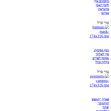
מתכונים איך
להכין ראמן
בהשראת
נארוטו
עדי פרל
נשף מסיכות:
איך לאלתר
מסיכה לפורים
בקלות ובזול
עדי פרל
פארק "קמפוס
הנוקמים"
יפתח