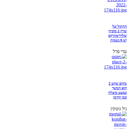
החתול של
שרק 2 מוכיח
שלדרימוורקס
יש 9 נשמות
עדי פרל
מקום שקט 2
הוא המשך
כמעט מוצלח
כמו קודמו
גיל גוטקין