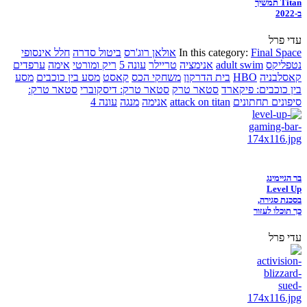
Titan תמשיך
ב-2022
עדי פרל
Final Space
In this category:
אולאן רוג'רס
ביטול סדרה
חלל אינסופי
נטפליקס
adult swim
אנימציה
טריילר
עונה 5
ריק ומורטי
אימה
ערפדים
קאסלבניה
HBO
בית הדרקון
משחקי הכס
קאסט
מסע בין כוכבים
מסע
בין כוכבים: פיקארד
סטאר טרק
סטאר טרק: דיסקוברי
סטאר טרק:
סיפונים תחתונים
attack on titan
אנימה
מנגה
עונה 4
בר הגיימינג
Level Up
בסכנת סגירה,
כך תוכלו לעזור
עדי פרל