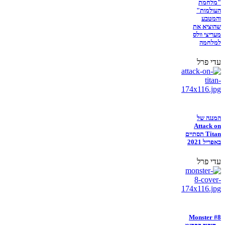
"מלחמת
העולמות"
והמטבע
שהוציא את
מעריצי וולס
למלחמה
עדי פרל
המנגה של
Attack on
Titan תסתיים
באפריל 2021
עדי פרל
Monster #8