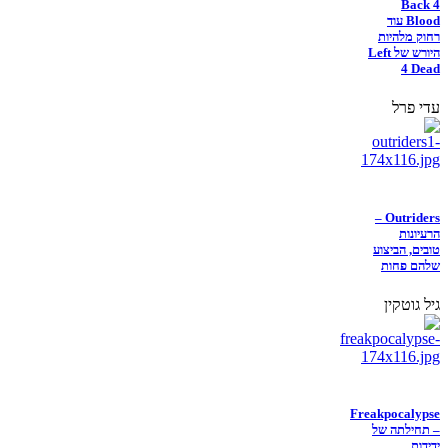
Back 4
Blood עוד
רחוק מלהיות
היורש של Left
4 Dead
עדי פרל
Outriders –
הרעיונות
טובים, הביצוע
שלהם פחות
גיל גוטקין
Freakpocalypse
– תחילתה של
ידידות