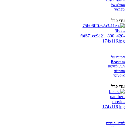
– סיפור קפקאי
בעולם של
מפלצות
עדי פרל
המנגה של
Beastars
תגיע לסיומה
בתחילת
אוקטובר
עדי פרל
לזכרו: חוברות