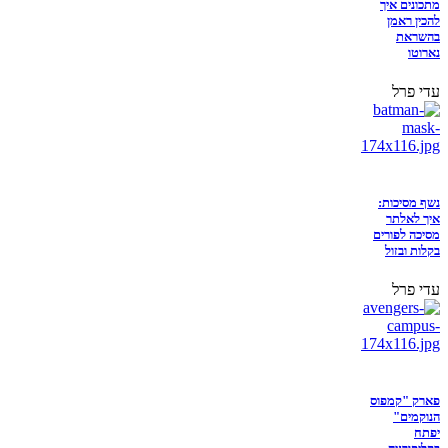
מתכונים איך
להכין ראמן
בהשראת
נארוטו
עדי פרל
נשף מסיכות:
איך לאלתר
מסיכה לפורים
בקלות ובזול
עדי פרל
פארק "קמפוס
הנוקמים"
יפתח