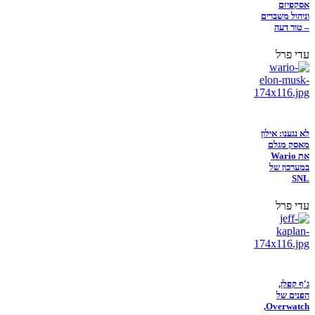
אסקפיזם
וניהול משברים
– טור דעה
עדי פרל
לא נגענו: אילון
מאסק מגלם
את Wario
במערכון של
SNL
עדי פרל
ג'ף קפלן,
הפנים של
Overwatch,