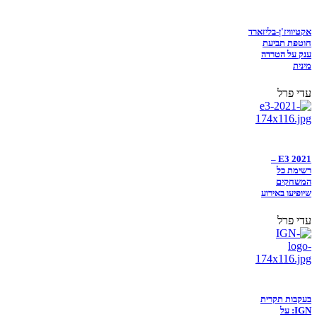
אקטיוויז'ן-בליזארד
חוטפת תביעת
ענק על הטרדה
מינית
עדי פרל
E3 2021 –
רשימת כל
המשחקים
שיופיעו באירוע
עדי פרל
בעקבות תקרית
IGN: על