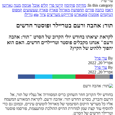
עדי פרל
In this category:
מוזיקה
פוקימון
קייטי פרי
קליפ
אוכל
אנימה
מנגה
נארוטו
ראמן
כתבה
פורים
תחפושת
מארוול
פארק
פארק שעשועים
קמפוס
הנוקמים
אומנות
פאנארט
פרוייקט מעריצים
ציור
gta
גורילז
תור: אהבה ורעם בטריילר ופוסטר חדשים
לקראת יציאתו בחודש יולי הקרוב של הסרט "תור: אהבה
ורעם" אנחנו מקבלים פוסטר וטריילרים חדשים. האם הוא
יהפוך ללהיט של הקיץ?
By
עדי פרל
אפריל 20, 2022
By
עדי פרל
אפריל 20, 2022
Facebook
Twitter
WhatsApp
Pinterest
Email
בחודש יולי הקרוב חוזר השחקן כריס המסוורת' אל נעליו של תור, אל
הרעם והברק, בסרט החדש
תור: אהבה ורעם.
לקראת המאורע המשמח
אליו כל מעריצי היקום הסינמטי של מארוול לוטשים עיניים, וכמובן גם כדי
להוסיף עוד קצת שמן למדורת ההייפ ההולכת ומתעצמת, פורסמו פוסטר
וטריילר חדשים של הסרט.