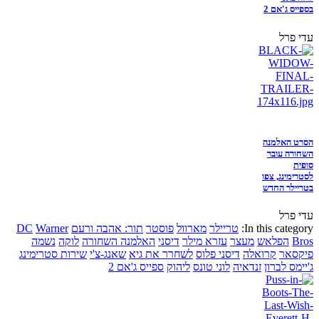
בספייס ג'אם 2
עדי פרל
הסרט האלמנה
השחורה עובר
סופית
לסטרימינג, צפו
בטריילר החדש
עדי פרל
In this category:
טריילר
מארוול
פוסטר
תור: אהבה ורעם
Warner
DC
Bros
הפלאש
מעצר
עזרא מילר
דיסני
האלמנה השחורה
לוקה
נשמה
פיקסאר
קרואלה
דיסני פלוס
לשחרר את גיא
שאנג-צ'י
שירות סטרימינג
ג'יימס לברון
זנדאיה
לוני טונס
ליהוק
ספייס ג'אם 2