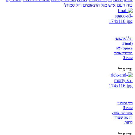
כוח רעם
איש מזל התאומים
וויל סמית'
חלל אינסופי
(Final
Space) לא
תמשיך אחרי
עונה 3
עדי פרל
ריק ומורטי
עונה 5
מתחילה מחר,
זה מה שצריך
לדעת
עדי פרל