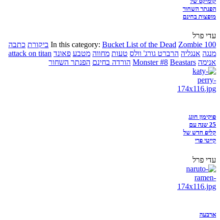
קומיקס של
הפנתר השחור
מופצות בחינם
עדי פרל
Zombie 100
Bucket List of the Dead
In this category:
ביקורת
כתבה
מנגה
אנגליה
הרברט גורג' וולס
טעות
מחווה
מטבע
פאונד
attack on titan
אנימה
Beastars
Monster #8
הורדה בחינם
הפנתר השחור
פוקימון חוגג
25 שנה עם
קליפ חדש של
קייטי פרי
עדי פרל
ארבעה