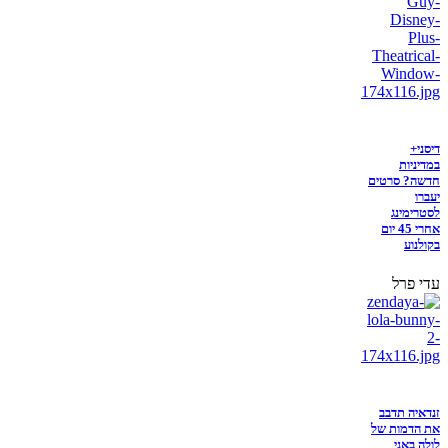
דיסני+
במדיניות
חדשה? סרטים
יעברו
לסטרימינג
אחרי 45 יום
בקולנוע
עדי פרל
זנדאיה תדבב
את הדמות של
לולה באני