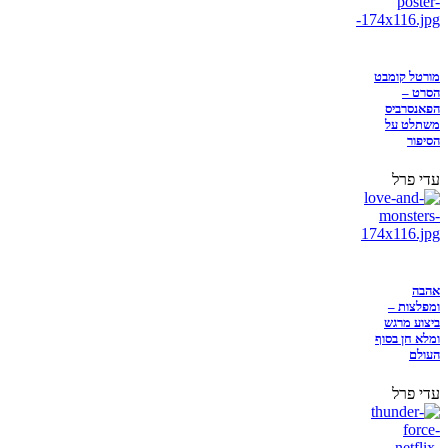
מורטל קומבט
הסרט –
הפאנסרביס
משתלט על
הסיפור
עדי פרל
אהבה
ומפלצות –
ביצוע מרגש
ומלא חן בסוף
העולם
עדי פרל