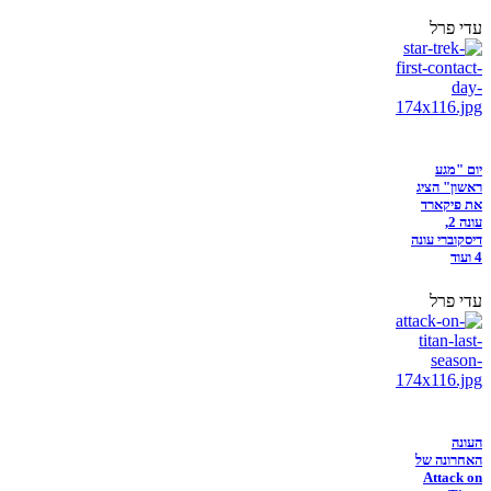
עדי פרל
יום "מגע
ראשון" הציג
את פיקארד
עונה 2,
דיסקוברי עונה
4 ועוד
עדי פרל
העונה
האחרונה של
Attack on