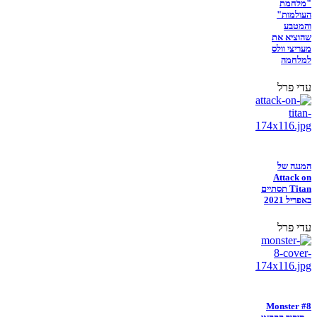
"מלחמת
העולמות"
והמטבע
שהוציא את
מעריצי וולס
למלחמה
עדי פרל
המנגה של
Attack on
Titan תסתיים
באפריל 2021
עדי פרל
Monster #8