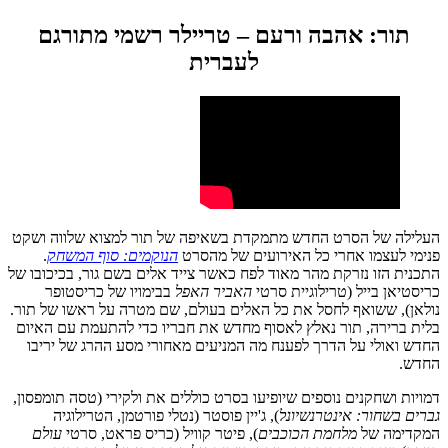
תור: אהבה ורעם – טריילר רשמי מתורגם
לעברית
העלילה של הסרט החדש מתמקדת בשאיפה של תור למצוא שלווה ושקט
פנימי לעצמו אחרי כל האירועים של מהסרט
הנוקמים: סוף המשחק
.
התכנית הזו נזרקת מהר מאוד לפח כאשר צייד אלים בשם גור, בכיכובו של
כריסטיאן בייל (טרילוגיית סרטי
האביר האפל
בבימויו של כריסטופר
נולאן), ששואף לחסל את כל האלים בעולם, שם מטרה על ראשו של תור.
בלית ברירה, תור נאלץ לאסוף מחדש את חבריו כדי להתעמת עם האיום
החדש ואולי על הדרך לפענח מה המניעים מאחורי מסע ההרג של יריבו
החדש.
דמויות ושחקנים נוספים שיופיעו בסרט כוללים את ולקירי (טסה תומפסון,
גברים בשחור: אינטרנשיונל
), ג'יין פוסטר (נטלי פורטמן, הטרילוגיה
המקדימה של
מלחמת הכוכבים
), פיטר קוויל (כריס פראט, סרטי
עולם