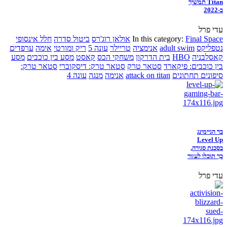
Titan תמשיך
ב-2022
עדי פרל
Final Space
In this category:
אולאן רוג'רס
ביטול סדרה
חלל אינסופי
נטפליקס
adult swim
אנימציה
טריילר
עונה 5
ריק ומורטי
אימה
ערפדים
קאסלבניה
HBO
בית הדרקון
משחקי הכס
קאסט
מסע בין כוכבים
מסע
בין כוכבים: פיקארד
סטאר טרק
סטאר טרק: דיסקוברי
סטאר טרק:
סיפונים תחתונים
attack on titan
אנימה
מנגה
עונה 4
בר הגיימינג
Level Up
בסכנת סגירה,
כך תוכלו לעזור
עדי פרל