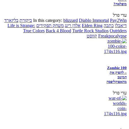
מופלאה?
עדי פרל
Pay2Win
Diablo Immortal
blizzard
In this category:
ביקורת
בליזארד
דיאבלו
כתבה
Elden Ring
אלדן רינג
משחק תפקידים
Life is Strange:
True Colors
Back 4 Blood
Turtle Rock Studios
Outriders
Freakpocalypse
קווסט
Zombie 100
– להפיק את
המיטב
מהאפוקליפסה
עדי פרל