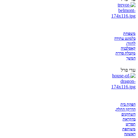
משפחת
בלמונט עתידה
לחזור:
קאסלבניה
מקבלת סדרת
המשך
עדי פרל
הפקת בית
הדרקון החלה,
השחקנים
בהקראת
תסריט
משותפת
ראשונה