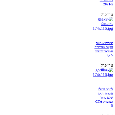
בקליפורניה
ב-2021
עדי פרל
יצירות אומנות
גיקיות מעוררות
השראה ששווה
להכיר
עדי פרל
להקת גורילז
עשתה קליפ
שלם בתוך
המשחק GTA
5