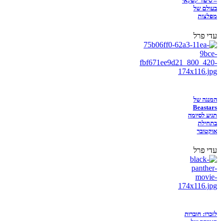
– סיפור קפקאי
בעולם של
מפלצות
עדי פרל
המנגה של
Beastars
תגיע לסיומה
בתחילת
אוקטובר
עדי פרל
לזכרו: חוברות