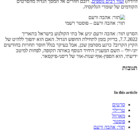
היורה
)
ועוד רבים נוספים
, רובם חוזרים אל המסך הגדול מהסרטים
הקודמים של
שומרי הגלקסיה
.
תור: אהבה ורעם – פוסטר רשמי
הסרט
תור: אהבה ורעם
יגיע אל בתי הקולנוע בישראל בתאריך
7.7.2022, בדיוק בזמן לתחילת החופש הגדול. האם הוא יהפוך ללהיט של
הקיץ הקרוב? כרגע מסתמן שכן, אבל בעיקר בגלל חוסר תחרות בחודשים
יוני-יולי – השם המעניין היחיד הנוסף באותה תקופה, לפחות למיטב
ידיעתי, הוא הספין-אוף
שנות-אור
של דיסני-פיקסאר.
תגובות
In this article
סרטים
טריילר
מארוול
פוסטר
תור: אהבה ורעם