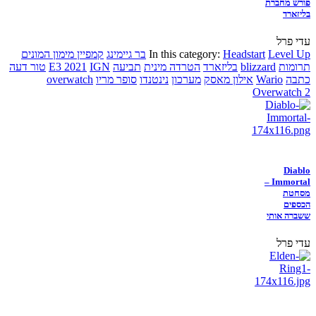
פורש מחברת
בליזארד
עדי פרל
Level Up
Headstart
In this category:
בר גיימינג
קמפיין מימון המונים
תרומות
blizzard
בליזארד
הטרדה מינית
תביעה
IGN
E3 2021
טור דעה
כתבה
Wario
אילון מאסק
מערכון
נינטנדו
סופר מריו
overwatch
Overwatch 2
Diablo
Immortal –
מסחטת
הכספים
ששברה אותי
עדי פרל