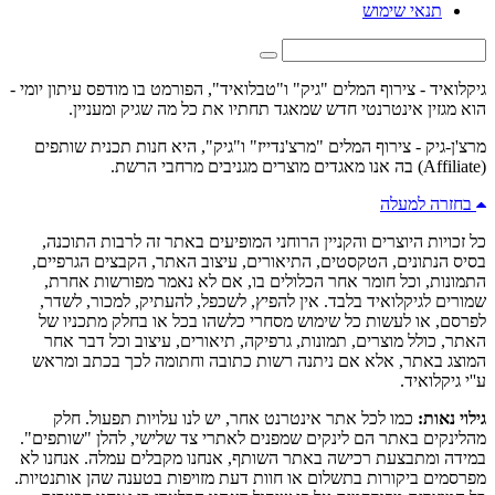
תנאי שימוש
גיקלואיד - צירוף המלים "גיק" ו"טבלואיד", הפורמט בו מודפס עיתון יומי -
הוא מגזין אינטרנטי חדש שמאגד תחתיו את כל מה שגיק ומעניין.
מרצ'ן-גיק - צירוף המלים "מרצ'נדייז" ו"גיק", היא חנות תכנית שותפים
(Affiliate) בה אנו מאגדים מוצרים מגניבים מרחבי הרשת.
בחזרה למעלה
כל זכויות היוצרים והקניין הרוחני המופיעים באתר זה לרבות התוכנה,
בסיס הנתונים, הטקסטים, התיאורים, עיצוב האתר, הקבצים הגרפיים,
התמונות, וכל חומר אחר הכלולים בו, אם לא נאמר מפורשות אחרת,
שמורים לגיקלואיד בלבד. אין להפיץ, לשכפל, להעתיק, למכור, לשדר,
לפרסם, או לעשות כל שימוש מסחרי כלשהו בכל או בחלק מתכניו של
האתר, כולל מוצרים, תמונות, גרפיקה, תיאורים, עיצוב וכל דבר אחר
המוצג באתר, אלא אם ניתנה רשות כתובה וחתומה לכך בכתב ומראש
ע''י גיקלואיד.
גילוי נאות:
כמו לכל אתר אינטרנט אחר, יש לנו עלויות תפעול. חלק
מהלינקים באתר הם לינקים שמפנים לאתרי צד שלישי, להלן "שותפים".
במידה ומתבצעת רכישה באתר השותף, אנחנו מקבלים עמלה. אנחנו לא
מפרסמים ביקורות בתשלום או חוות דעת מזויפות בטענה שהן אותנטיות.