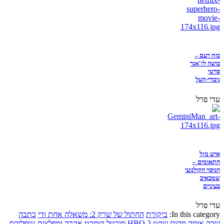
כוח רעם –
בושה לז'אנר
סרטי
גיבורי-העל
עדי פרל
איש מזל
התאומים –
הניסוי הקולנועי
שמכאיב
בעיניים
עדי פרל
In this category:
ביקורת
החתול של שרק 2: משאלה אחת ודי
כתבה
שרק
אימה
מקום שקט 2
HBO
מורטל קומבט
אהבה ומפלצות
נטפליקס