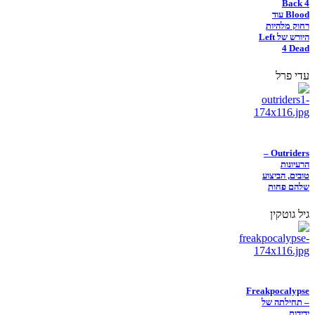
Back 4
Blood עוד
רחוק מלהיות
היורש של Left
4 Dead
עדי פרל
Outriders –
הרעיונות
טובים, הביצוע
שלהם פחות
גיל גוטקין
Freakpocalypse
– תחילתה של
ידידות