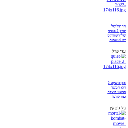
החתול של
שרק 2 מוכיח
שלדרימוורקס
יש 9 נשמות
עדי פרל
מקום שקט 2
הוא המשך
כמעט מוצלח
כמו קודמו
גיל גוטקין