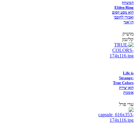
המשחק
Elden Ring
הוא מסע קסום
ואכזרי לחובבי
הז'אנר
מושיק
קלינמן
Life is
Strange:
True Colors
הוא יצירת
אומנות
עדי פרל