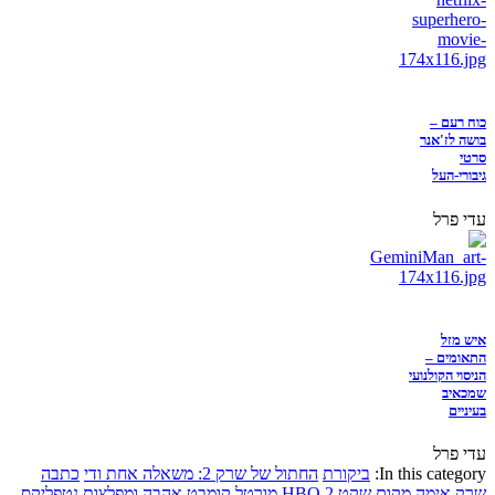
כוח רעם –
בושה לז'אנר
סרטי
גיבורי-העל
עדי פרל
איש מזל
התאומים –
הניסוי הקולנועי
שמכאיב
בעיניים
עדי פרל
In this category:
ביקורת
החתול של שרק 2: משאלה אחת ודי
כתבה
שרק
אימה
מקום שקט 2
HBO
מורטל קומבט
אהבה ומפלצות
נטפליקס