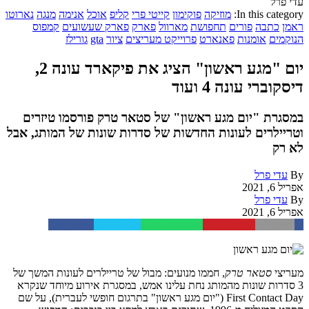
עדי פרל
In this category:
מוזיקה
פוקימון
קייטי פרי
קליפ
אוכל
אנימה
מנגה
נארוטו
ראמן
כתבה
פורים
תחפושת
מארוול
פארק
פארק שעשועים
קמפוס
הנוקמים
אומנות
פאנארט
פרוייקט מעריצים
ציור
gta
גורילז
יום "מגע ראשון" הציג את פיקארד עונה 2,
דיסקוברי עונה 4 ועוד
במסגרת "יום מגע ראשון" של סטאר טרק פורסמו טיזרים
וטריילרים לעונות החדשות של סדרות שונות של המותג, אבל
לא רק
By
עדי פרל
אפריל 6, 2021
By
עדי פרל
אפריל 6, 2021
Facebook
Twitter
WhatsApp
Pinterest
Email
מעריצי
סטאר טרק
, חממו מנועים: מבול של טריילרים לעונות המשך של
3 סדרות שונות מהמותג נחת עלינו אמש, במסגרת אירוע מיוחד שנקרא
First Contact Day ("יום מגע ראשון" בתרגום חופשי לעברית), על שם