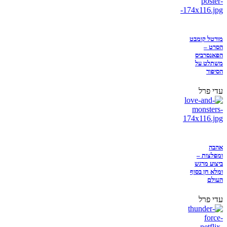
מורטל קומבט
הסרט –
הפאנסרביס
משתלט על
הסיפור
עדי פרל
אהבה
ומפלצות –
ביצוע מרגש
ומלא חן בסוף
העולם
עדי פרל