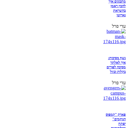
מתכונים איך
להכין ראמן
בהשראת
נארוטו
עדי פרל
נשף מסיכות:
איך לאלתר
מסיכה לפורים
בקלות ובזול
עדי פרל
פארק "קמפוס
הנוקמים"
יפתח