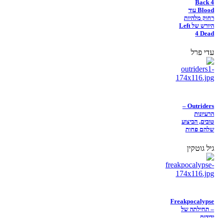
Back 4
Blood עוד
רחוק מלהיות
היורש של Left
4 Dead
עדי פרל
Outriders –
הרעיונות
טובים, הביצוע
שלהם פחות
גיל גוטקין
Freakpocalypse
– תחילתה של
ידידות