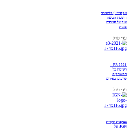
אקטיוויז'ן-בליזארד
חוטפת תביעת
ענק על הטרדה
מינית
עדי פרל
E3 2021 –
רשימת כל
המשחקים
שיופיעו באירוע
עדי פרל
בעקבות תקרית
IGN: על