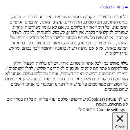
בחזרה למעלה
כל זכויות היוצרים והקניין הרוחני המופיעים באתר זה לרבות התוכנה,
בסיס הנתונים, הטקסטים, התיאורים, עיצוב האתר, הקבצים הגרפיים,
התמונות, וכל חומר אחר הכלולים בו, אם לא נאמר מפורשות אחרת,
שמורים לגיקלואיד בלבד. אין להפיץ, לשכפל, להעתיק, למכור, לשדר,
לפרסם, או לעשות כל שימוש מסחרי כלשהו בכל או בחלק מתכניו של
האתר, כולל מוצרים, תמונות, גרפיקה, תיאורים, עיצוב וכל דבר אחר
המוצג באתר, אלא אם ניתנה רשות כתובה וחתומה לכך בכתב ומראש
ע''י גיקלואיד.
גילוי נאות:
כמו לכל אתר אינטרנט אחר, יש לנו עלויות תפעול. חלק
מהלינקים באתר הם לינקים שמפנים לאתרי צד שלישי, להלן "שותפים".
במידה ומתבצעת רכישה באתר השותף, אנחנו מקבלים עמלה. אנחנו לא
מפרסמים ביקורות בתשלום או חוות דעת מזויפות בטענה שהן אותנטיות.
כל המוצרים מפורסמים על פי שיקול דעתנו הבלעדי כי אנחנו חושבים
שהם מגניבים.
יש לנו עוגיות (Cookies) שהדפדפן שלכם יעוף עליהן. אבל זה בסדר אם
לא מתאים, באמת
Cookie settings
מתאים לי
Close