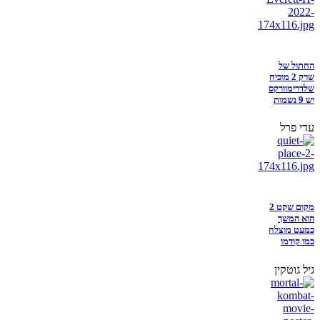
החתול של
שרק 2 מוכיח
שלדרימוורקס
יש 9 נשמות
עדי פרל
מקום שקט 2
הוא המשך
כמעט מוצלח
כמו קודמו
גיל גוטקין