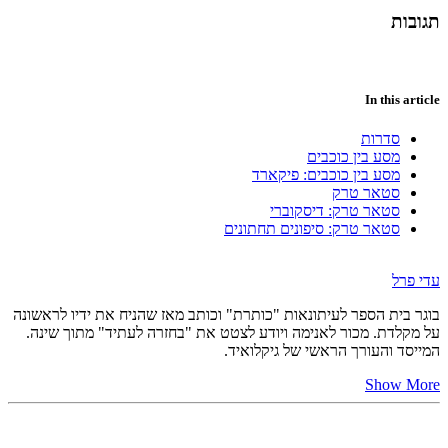
תגובות
In this article
סדרות
מסע בין כוכבים
מסע בין כוכבים: פיקארד
סטאר טרק
סטאר טרק: דיסקוברי
סטאר טרק: סיפונים תחתונים
עדי פרל
בוגר בית הספר לעיתונאות "כותרת" וכותב מאז שהניח את ידיו לראשונה
על מקלדת. מכור לאנימה ויודע לצטט את "בחזרה לעתיד" מתוך שינה.
המייסד והעורך הראשי של גיקלואיד.
Show More