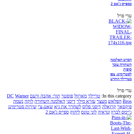
בספייס ג'אם 2
עדי פרל
הסרט האלמנה
השחורה עובר
סופית
לסטרימינג, צפו
בטריילר החדש
עדי פרל
In this category:
טריילר
מארוול
פוסטר
תור: אהבה ורעם
Warner
DC
Bros
הפלאש
מעצר
עזרא מילר
דיסני
האלמנה השחורה
לוקה
נשמה
פיקסאר
קרואלה
דיסני פלוס
לשחרר את גיא
שאנג-צ'י
שירות סטרימינג
ג'יימס לברון
זנדאיה
לוני טונס
ליהוק
ספייס ג'אם 2