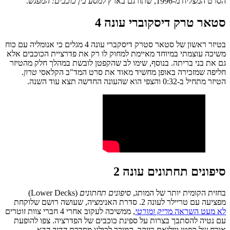
הסרט המצליח מ-1996, שתורגם בארץ ל
מסע בין כוכבים: המפגש
.
סטאר טרק דיסקוברי עונה 4
בטיזר ראשון של סטאר סטרק דיסקברי עונה 4 מגלים כי אנומליה עם כוח
משיכה עוצמתי במיוחד מאיימת למחוק לו רק את פדרציית הכוכבים אלא
גם את בני בריתה. בנוסף, שימו לב שהקפטן לובשת במהלך חלק מהטיזר
חליפה שמזכירה באופן מחשיד מאוד את סרט המד"ב הקלאסי
טרון
.
הטיזר מתחיל ב-0:32 והצפי הוא שהעונה החדשה תצא עוד השנה.
סיפונים תחתונים עונה 2
בחזית הקומית יותר של המותג,
סיפונים תחתונים
(Lower Decks)
מפציעה עם טריילר לעונה 2. סדרת האנימציה, שעושה רושם שלוקחת
לא מעט השראה מ
ריק ומורטי
, ממשיכה לעקוב אחרי 4 חברי צוות זוטרים
עם נטיה להסתבך בצרות על ספינת כוכבים של הפדרציה. צפו להופעת
אורח של קפטן וויליאם רייקר, המוכר לכולנו מסדרת
הדור הבא