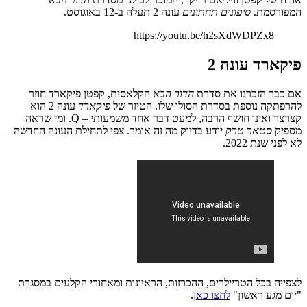
המפורסמת.
סיפונים תחתונים
עונה 2 תעלה ב-12 באוגוסט.
https://youtu.be/h2sXdWDPZx8
פיקארד עונה 2
אם כבר הזכרנו את סדרת
הדור הבא
הקלאסית, קפטן פיקארד חוזר
להרפתקה נוספת בסדרת הסולו שלו. הטיזר של
פיקארד
עונה 2 הוא
קצרצר ואינו חושף הרבה, למעט דבר אחד משמעותי – Q. ומי שראה
מספיק
סטאר טרק
יודע בדיוק מה זה אומר. צפי לתחילת העונה החדשה –
לא לפני שנת 2022.
לצפייה בכל הטריילרים, ההכרזות, הראיונות ומאחורי הקלעים במסגרת
"יום מגע ראשון"
לחצו כאן
.