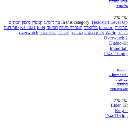
פורש מחברת
בליזארד
עדי פרל
Level Up
Headstart
In this category:
בר גיימינג
קמפיין מימון המונים
תרומות
blizzard
בליזארד
הטרדה מינית
תביעה
IGN
E3 2021
טור דעה
כתבה
Wario
אילון מאסק
מערכון
נינטנדו
סופר מריו
overwatch
Overwatch 2
Diablo
Immortal –
מסחטת
הכספים
ששברה אותי
עדי פרל