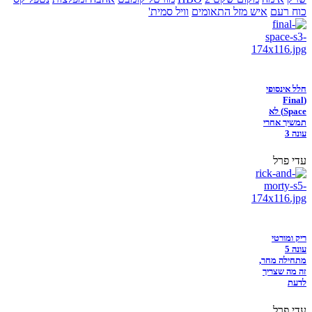
כוח רעם
איש מזל התאומים
וויל סמית'
חלל אינסופי
(Final
Space) לא
תמשיך אחרי
עונה 3
עדי פרל
ריק ומורטי
עונה 5
מתחילה מחר,
זה מה שצריך
לדעת
עדי פרל