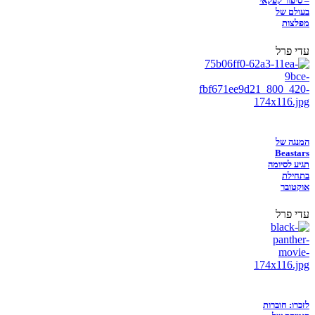
– סיפור קפקאי
בעולם של
מפלצות
עדי פרל
המנגה של
Beastars
תגיע לסיומה
בתחילת
אוקטובר
עדי פרל
לזכרו: חוברות