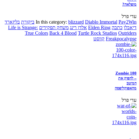
מופלאה?
עדי פרל
Pay2Win
Diablo Immortal
blizzard
In this category:
ביקורת
בליזארד
דיאבלו
כתבה
Elden Ring
אלדן רינג
משחק תפקידים
Life is Strange:
True Colors
Back 4 Blood
Turtle Rock Studios
Outriders
Freakpocalypse
קווסט
Zombie 100
– להפיק את
המיטב
מהאפוקליפסה
עדי פרל