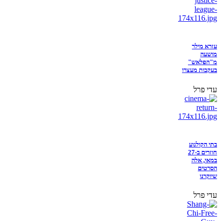
עזרא מילר
מושעה
מ"הפלאש"
בעקבות מעצרו
עדי פרל
בתי הקולנוע
חוזרים ב-27
במאי, אלה
הסרטים
שיוקרנו
עדי פרל