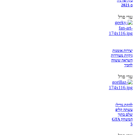
בקליפורניה
ב-2021
עדי פרל
יצירות אומנות
גיקיות מעוררות
השראה ששווה
להכיר
עדי פרל
להקת גורילז
עשתה קליפ
שלם בתוך
המשחק GTA
5