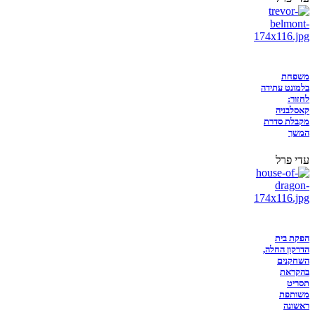
משפחת
בלמונט עתידה
לחזור:
קאסלבניה
מקבלת סדרת
המשך
עדי פרל
הפקת בית
הדרקון החלה,
השחקנים
בהקראת
תסריט
משותפת
ראשונה