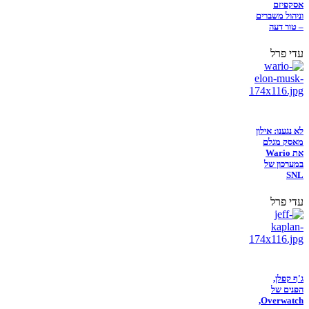
אסקפיזם
וניהול משברים
– טור דעה
עדי פרל
לא נגענו: אילון
מאסק מגלם
את Wario
במערכון של
SNL
עדי פרל
ג'ף קפלן,
הפנים של
Overwatch,