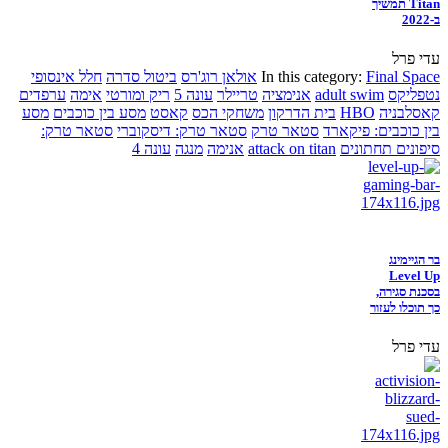
Titan תמשיך
ב-2022
עדי פרל
Final Space
In this category:
אולאן רוג'רס
ביטול סדרה
חלל אינסופי
נטפליקס
adult swim
אנימציה
טריילר
עונה 5
ריק ומורטי
אימה
ערפדים
קאסלבניה
HBO
בית הדרקון
משחקי הכס
קאסט
מסע בין כוכבים
מסע
בין כוכבים: פיקארד
סטאר טרק
סטאר טרק: דיסקוברי
סטאר טרק:
סיפונים תחתונים
attack on titan
אנימה
מנגה
עונה 4
בר הגיימינג
Level Up
בסכנת סגירה,
כך תוכלו לעזור
עדי פרל