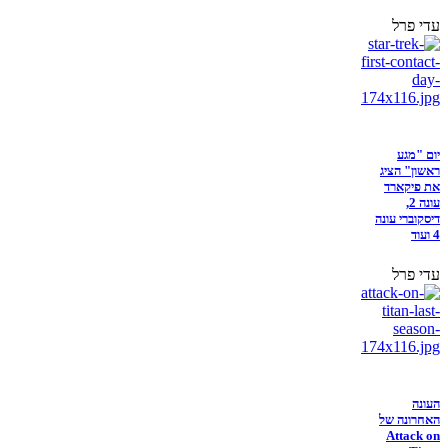
עדי פרל
יום "מגע
ראשון" הציג
את פיקארד
עונה 2,
דיסקוברי עונה
4 ועוד
עדי פרל
העונה
האחרונה של
Attack on