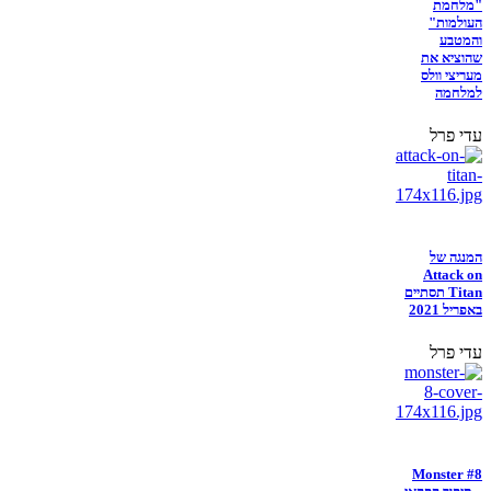
"מלחמת
העולמות"
והמטבע
שהוציא את
מעריצי וולס
למלחמה
עדי פרל
המנגה של
Attack on
Titan תסתיים
באפריל 2021
עדי פרל
Monster #8