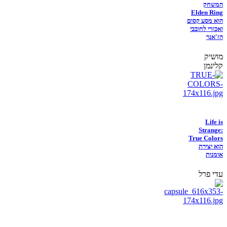
המשחק
Elden Ring
הוא מסע קסום
ואכזרי לחובבי
הז'אנר
מושיק
קלינמן
Life is
Strange:
True Colors
הוא יצירת
אומנות
עדי פרל