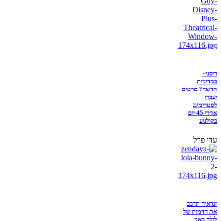
דיסני+
במדיניות
חדשה? סרטים
יעברו
לסטרימינג
אחרי 45 יום
בקולנוע
עדי פרל
זנדאיה תדבב
את הדמות של
לולה באני