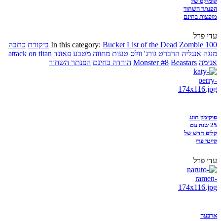
קומיקס של
הפנתר השחור
מופצות בחינם
עדי פרל
Zombie 100
Bucket List of the Dead
In this category:
ביקורת
כתבה
מנגה
אנגליה
הרברט גורג' וולס
טעות
מחווה
מטבע
פאונד
attack on titan
אנימה
Beastars
Monster #8
הורדה בחינם
הפנתר השחור
פוקימון חוגג
25 שנה עם
קליפ חדש של
קייטי פרי
עדי פרל
ארבעה