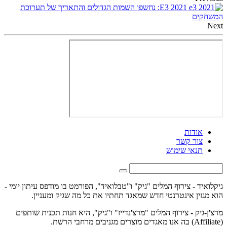
E3 2021: נחשפו השמות הגדולים והתאריך של תערוכת
המשחקים
Next
אודות
צור קשר
תנאי שימוש
גיקלואיד - צירוף המלים "גיק" ו"טבלואיד", הפורמט בו מודפס עיתון יומי -
הוא מגזין אינטרנטי חדש שמאגד תחתיו את כל מה שגיק ומעניין.
מרצ'ן-גיק - צירוף המלים "מרצ'נדייז" ו"גיק", היא חנות תכנית שותפים
(Affiliate) בה אנו מאגדים מוצרים מגניבים מרחבי הרשת.