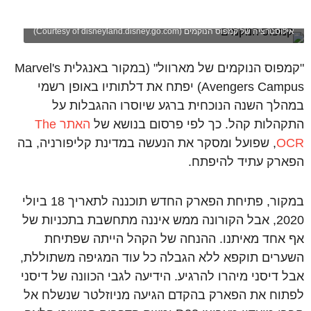
אילוסטרציה של קמפוס הנוקמים (Courtesy of disneyland.disney.go.com)
"קמפוס הנוקמים של מארוול" (במקור באנגלית Marvel's
Avengers Campus) יפתח את דלתותיו באופן רשמי
במהלך השנה הנוכחית ברגע שיוסרו ההגבלות על
התקהלות קהל. כך לפי פרסום בנושא של
האתר The
OCR
, שפועל ומסקר את הנעשה במדינת קליפורניה, בה
הפארק עתיד להיפתח.
במקור, פתיחת הפארק החדש תוכננה לתאריך 18 ביולי
2020, אבל הקורונה ממש איננה מתחשבת בתכניות של
אף אחד מאיתנו. ההנחה של הקהל הייתה שפתיחת
השערים תוקפא ללא הגבלה כל עוד המגיפה משתוללת,
אבל דיסני מיהרו להרגיע. הידיעה לגבי הכוונה של דיסני
לפתוח את הפארק בהקדם הגיעה מניוזלטר שנשלח אל