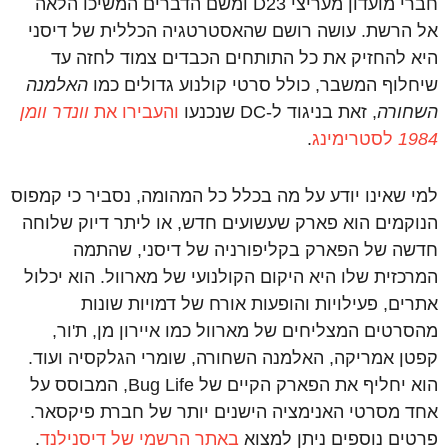
חברי מועדון מעריצי D23 ומשם הדברים המשיכו הלאה
אל הרשת. עושה רושם שהאסטרטגיה הכללית של דיסני
היא להחזיק את כל התותחים הכבדים צמוד לחזה עד
שיחלוף המשבר, כולל סרטי קולנוע גדולים כמו
האלמנה
השחורה
, זאת בניגוד ל-DC שנכנעו
והעבירו את
וונדר וומן
1984
לסטרימינג
.
למי שאינו יודע על מה בכלל כל המהומה, נסביר כי קמפוס
הנוקמים הוא פארק שעשועים חדש, או ליתר דיוק שלוחה
חדשה של הפארק בקליפורניה של דיסני, שהתמה
המרכזית שלו היא היקום הקולנועי של מארוול. הוא יכלול
אתרים, פעילויות והופעות אורח של דמויות שונות
מהסרטים המצליחים של מארוול כמו איירון מן, ת'ור,
קפטן אמריקה, האלמנה השחורה, שומרי הגלקסיה ועוד.
הוא יחליף את הפארק הקיים של Bug Life, המבוסס על
אחד מסרטי האנימציה הישנים יותר של חברת פיקסאר.
פרטים נוספים ניתן למצוא
באתר הרשמי של דיסנילנד
.