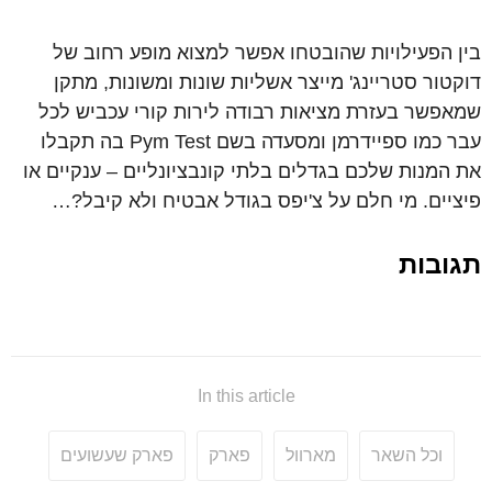
בין הפעילויות שהובטחו אפשר למצוא מופע רחוב של
דוקטור סטריינג' מייצר אשליות שונות ומשונות, מתקן
שמאפשר בעזרת מציאות רבודה לירות קורי עכביש לכל
עבר כמו ספיידרמן ומסעדה בשם Pym Test בה תקבלו
את המנות שלכם בגדלים בלתי קונבציונליים – ענקיים או
פיציים. מי חלם על צ'יפס בגודל אבטיח ולא קיבל?…
תגובות
In this article
וכל השאר
מארוול
פארק
פארק שעשועים