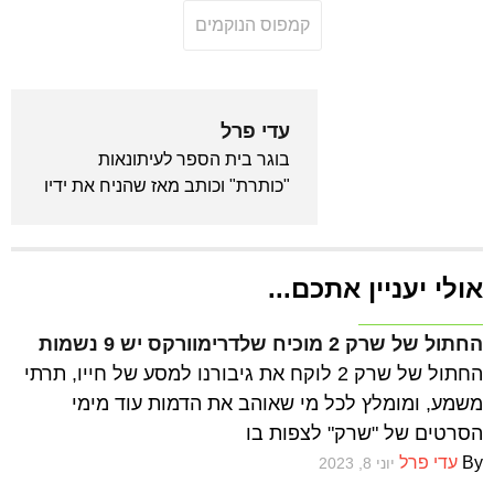
קמפוס הנוקמים
עדי פרל
בוגר בית הספר לעיתונאות
"כותרת" וכותב מאז שהניח את ידיו
לראשונה על מקלדת. מכור לאנימה
ויודע לצטט את "בחזרה לעתיד"
מתוך שינה. המייסד והעורך הראשי
אולי יעניין אתכם...
של גיקלואיד.
ביקורות סרטים
החתול של שרק 2 מוכיח שלדרימוורקס יש 9 נשמות
החתול של שרק 2 לוקח את גיבורנו למסע של חייו, תרתי
משמע, ומומלץ לכל מי שאוהב את הדמות עוד מימי
הסרטים של "שרק" לצפות בו
By
עדי פרל
יוני 8, 2023