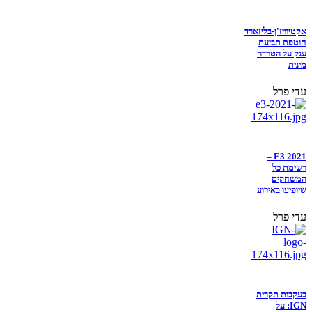
אקטיוויז'ן-בליזארד
חוטפת תביעת
ענק על הטרדה
מינית
עדי פרל
E3 2021 –
רשימת כל
המשחקים
שיופיעו באירוע
עדי פרל
בעקבות תקרית
IGN: על