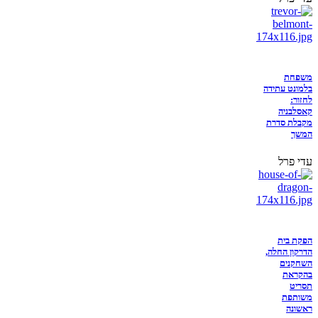
משפחת
בלמונט עתידה
לחזור:
קאסלבניה
מקבלת סדרת
המשך
עדי פרל
הפקת בית
הדרקון החלה,
השחקנים
בהקראת
תסריט
משותפת
ראשונה