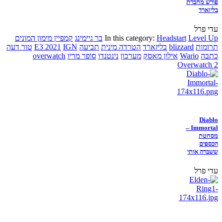
פורש מחברת
בליזארד
עדי פרל
Level Up
Headstart
In this category:
בר גיימינג
קמפיין מימון המונים
תרומות
blizzard
בליזארד
הטרדה מינית
תביעה
IGN
E3 2021
טור דעה
כתבה
Wario
אילון מאסק
מערכון
נינטנדו
סופר מריו
overwatch
Overwatch 2
Diablo
Immortal –
מסחטת
הכספים
ששברה אותי
עדי פרל