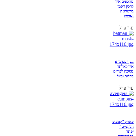
מתכונים איך
להכין ראמן
בהשראת
נארוטו
עדי פרל
נשף מסיכות:
איך לאלתר
מסיכה לפורים
בקלות ובזול
עדי פרל
פארק "קמפוס
הנוקמים"
יפתח