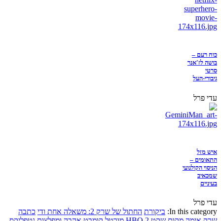
כוח רעם –
בושה לז'אנר
סרטי
גיבורי-העל
עדי פרל
איש מזל
התאומים –
הניסוי הקולנועי
שמכאיב
בעיניים
עדי פרל
In this category:
ביקורת
החתול של שרק 2: משאלה אחת ודי
כתבה
שרק
אימה
מקום שקט 2
HBO
מורטל קומבט
אהבה ומפלצות
נטפליקס