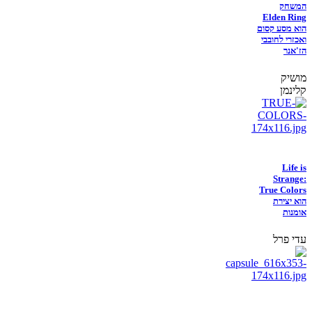
המשחק
Elden Ring
הוא מסע קסום
ואכזרי לחובבי
הז'אנר
מושיק
קלינמן
Life is
Strange:
True Colors
הוא יצירת
אומנות
עדי פרל