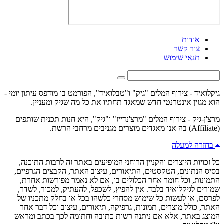
אודות
צור קשר
תנאי שימוש
גיקלואיד - צירוף המלים "גיק" ו"טבלואיד", הפורמט בו מודפס עיתון יומי -
הוא מגזין אינטרנטי חדש שמאגד תחתיו את כל מה שגיק ומעניין.
מרצ'ן-גיק - צירוף המלים "מרצ'נדייז" ו"גיק", היא חנות תכנית שותפים
(Affiliate) בה אנו מאגדים מוצרים מגניבים מרחבי הרשת.
בחזרה למעלה
כל זכויות היוצרים והקניין הרוחני המופיעים באתר זה לרבות התוכנה,
בסיס הנתונים, הטקסטים, התיאורים, עיצוב האתר, הקבצים הגרפיים,
התמונות, וכל חומר אחר הכלולים בו, אם לא נאמר מפורשות אחרת,
שמורים לגיקלואיד בלבד. אין להפיץ, לשכפל, להעתיק, למכור, לשדר,
לפרסם, או לעשות כל שימוש מסחרי כלשהו בכל או בחלק מתכניו של
האתר, כולל מוצרים, תמונות, גרפיקה, תיאורים, עיצוב וכל דבר אחר
המוצג באתר, אלא אם ניתנה רשות כתובה וחתומה לכך בכתב ומראש