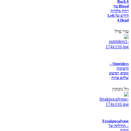
Back 4
Blood עוד
רחוק מלהיות
היורש של Left
4 Dead
עדי פרל
Outriders –
הרעיונות
טובים, הביצוע
שלהם פחות
גיל גוטקין
Freakpocalypse
– תחילתה של
ידידות