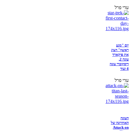
עדי פרל
יום "מגע
ראשון" הציג
את פיקארד
עונה 2,
דיסקוברי עונה
4 ועוד
עדי פרל
העונה
האחרונה של
Attack on