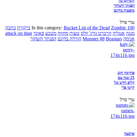
קומיקס של
הפנתר השחור
מופצות בחינם
עדי פרל
Zombie 100
Bucket List of the Dead
In this category:
ביקורת
כתבה
מנגה
אנגליה
הרברט גורג' וולס
טעות
מחווה
מטבע
פאונד
attack on titan
אנימה
Beastars
Monster #8
הורדה בחינם
הפנתר השחור
פוקימון חוגג
25 שנה עם
קליפ חדש של
קייטי פרי
עדי פרל
ארבעה