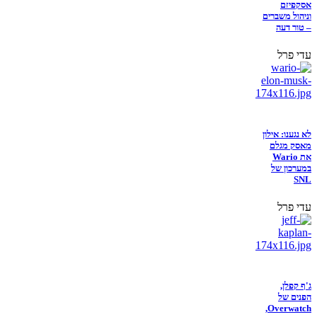
אסקפיזם
וניהול משברים
– טור דעה
עדי פרל
לא נגענו: אילון
מאסק מגלם
את Wario
במערכון של
SNL
עדי פרל
ג'ף קפלן,
הפנים של
Overwatch,