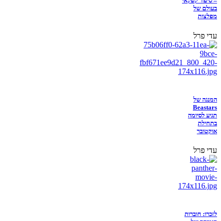
– סיפור קפקאי
בעולם של
מפלצות
עדי פרל
המנגה של
Beastars
תגיע לסיומה
בתחילת
אוקטובר
עדי פרל
לזכרו: חוברות