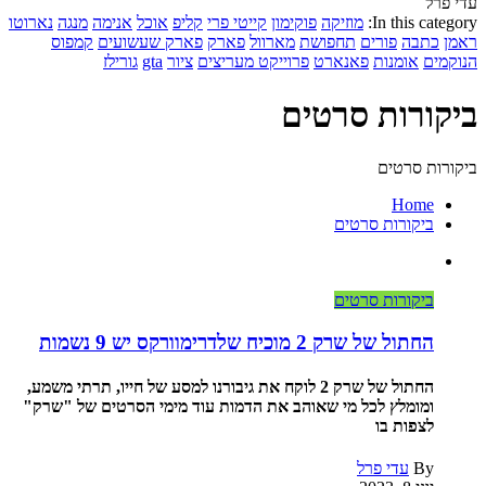
עדי פרל
In this category:
מוזיקה
פוקימון
קייטי פרי
קליפ
אוכל
אנימה
מנגה
נארוטו
ראמן
כתבה
פורים
תחפושת
מארוול
פארק
פארק שעשועים
קמפוס
הנוקמים
אומנות
פאנארט
פרוייקט מעריצים
ציור
gta
גורילז
ביקורות סרטים
ביקורות סרטים
Home
ביקורות סרטים
ביקורות סרטים
החתול של שרק 2 מוכיח שלדרימוורקס יש 9 נשמות
החתול של שרק 2 לוקח את גיבורנו למסע של חייו, תרתי משמע,
ומומלץ לכל מי שאוהב את הדמות עוד מימי הסרטים של "שרק"
לצפות בו
By
עדי פרל