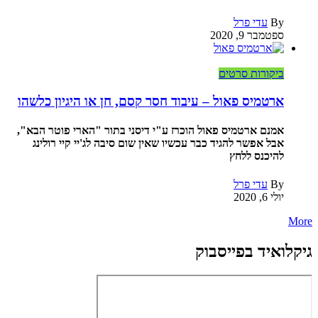
By
עדי פרל
ספטמבר 9, 2020
ביקורות סרטים
ארטמיס פאול – עיבוד חסר קסם, חן או היגיון כלשהו
אמנם ארטמיס פאול הוכרז ע"י דיסני בתור "הארי פוטר הבא",
אבל אפשר להגיד כבר עכשיו שאין שום סיבה לג'יי קיי רולינג
להיכנס ללחץ
By
עדי פרל
יולי 6, 2020
More
גיקלואיד בפייסבוק