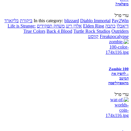
מופלאה?
עדי פרל
Pay2Win
Diablo Immortal
blizzard
In this category:
ביקורת
בליזארד
דיאבלו
כתבה
Elden Ring
אלדן רינג
משחק תפקידים
Life is Strange:
True Colors
Back 4 Blood
Turtle Rock Studios
Outriders
Freakpocalypse
קווסט
Zombie 100
– להפיק את
המיטב
מהאפוקליפסה
עדי פרל