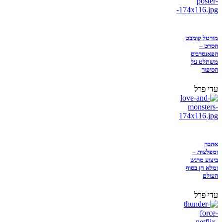
מורטל קומבט
הסרט –
הפאנסרביס
משתלט על
הסיפור
עדי פרל
אהבה
ומפלצות –
ביצוע מרגש
ומלא חן בסוף
העולם
עדי פרל