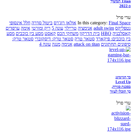
Titan תמשיך
ב-2022
עדי פרל
Final Space
In this category:
אולאן רוג'רס
ביטול סדרה
חלל אינסופי
נטפליקס
adult swim
אנימציה
טריילר
עונה 5
ריק ומורטי
אימה
ערפדים
קאסלבניה
HBO
בית הדרקון
משחקי הכס
קאסט
מסע בין כוכבים
מסע
בין כוכבים: פיקארד
סטאר טרק
סטאר טרק: דיסקוברי
סטאר טרק:
סיפונים תחתונים
attack on titan
אנימה
מנגה
עונה 4
בר הגיימינג
Level Up
בסכנת סגירה,
כך תוכלו לעזור
עדי פרל