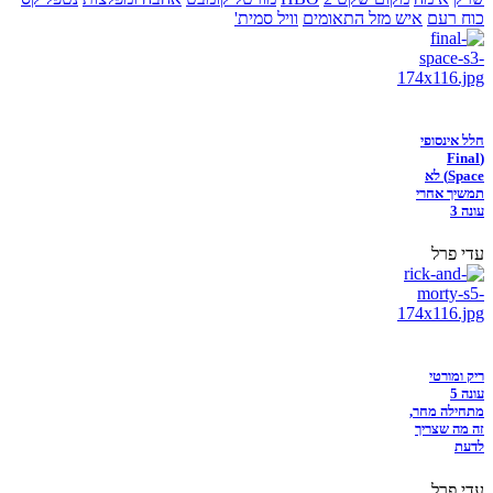
כוח רעם
איש מזל התאומים
וויל סמית'
חלל אינסופי
(Final
Space) לא
תמשיך אחרי
עונה 3
עדי פרל
ריק ומורטי
עונה 5
מתחילה מחר,
זה מה שצריך
לדעת
עדי פרל