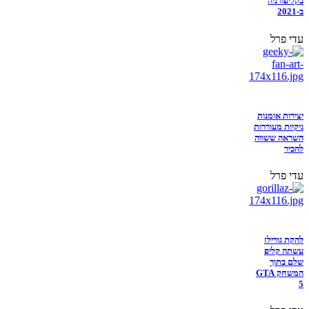
בקליפורניה
ב-2021
עדי פרל
יצירות אומנות
גיקיות מעוררות
השראה ששווה
להכיר
עדי פרל
להקת גורילז
עשתה קליפ
שלם בתוך
המשחק GTA
5