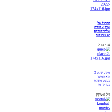
החתול של
שרק 2 מוכיח
שלדרימוורקס
יש 9 נשמות
עדי פרל
מקום שקט 2
הוא המשך
כמעט מוצלח
כמו קודמו
גיל גוטקין