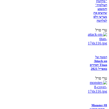
"מלחמת
העולמות"
והמטבע
שהוציא את
מעריצי וולס
למלחמה
עדי פרל
המנגה של
Attack on
Titan תסתיים
באפריל 2021
עדי פרל
Monster #8