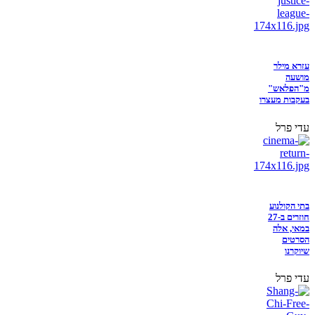
עזרא מילר
מושעה
מ"הפלאש"
בעקבות מעצרו
עדי פרל
בתי הקולנוע
חוזרים ב-27
במאי, אלה
הסרטים
שיוקרנו
עדי פרל