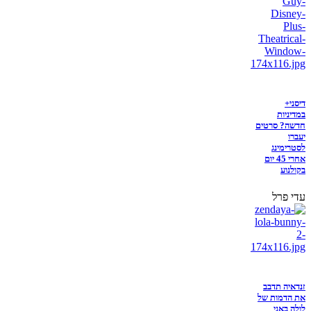
דיסני+
במדיניות
חדשה? סרטים
יעברו
לסטרימינג
אחרי 45 יום
בקולנוע
עדי פרל
זנדאיה תדבב
את הדמות של
לולה באני