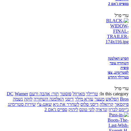
בספייס ג'אם 2
עדי פרל
הסרט האלמנה
השחורה עובר
סופית
לסטרימינג, צפו
בטריילר החדש
עדי פרל
In this category:
טריילר
מארוול
פוסטר
תור: אהבה ורעם
Warner
DC
Bros
הפלאש
מעצר
עזרא מילר
דיסני
האלמנה השחורה
לוקה
נשמה
פיקסאר
קרואלה
דיסני פלוס
לשחרר את גיא
שאנג-צ'י
שירות סטרימינג
ג'יימס לברון
זנדאיה
לוני טונס
ליהוק
ספייס ג'אם 2