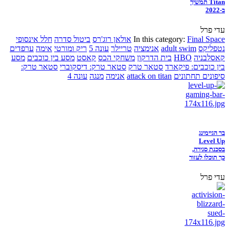
Titan תמשיך
ב-2022
עדי פרל
Final Space
In this category:
אולאן רוג'רס
ביטול סדרה
חלל אינסופי
נטפליקס
adult swim
אנימציה
טריילר
עונה 5
ריק ומורטי
אימה
ערפדים
קאסלבניה
HBO
בית הדרקון
משחקי הכס
קאסט
מסע בין כוכבים
מסע
בין כוכבים: פיקארד
סטאר טרק
סטאר טרק: דיסקוברי
סטאר טרק:
סיפונים תחתונים
attack on titan
אנימה
מנגה
עונה 4
בר הגיימינג
Level Up
בסכנת סגירה,
כך תוכלו לעזור
עדי פרל