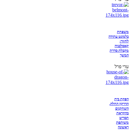
משפחת
בלמונט עתידה
לחזור:
קאסלבניה
מקבלת סדרת
המשך
עדי פרל
הפקת בית
הדרקון החלה,
השחקנים
בהקראת
תסריט
משותפת
ראשונה