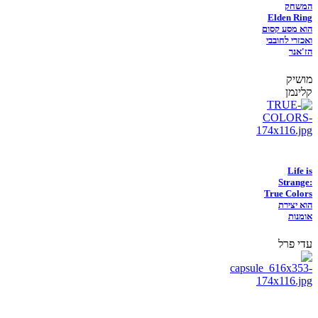
המשחק
Elden Ring
הוא מסע קסום
ואכזרי לחובבי
הז'אנר
מושיק
קלינמן
Life is
Strange:
True Colors
הוא יצירת
אומנות
עדי פרל