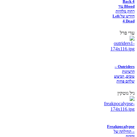
Back 4
Blood עוד
רחוק מלהיות
היורש של Left
4 Dead
עדי פרל
Outriders –
הרעיונות
טובים, הביצוע
שלהם פחות
גיל גוטקין
Freakpocalypse
– תחילתה של
ידידות