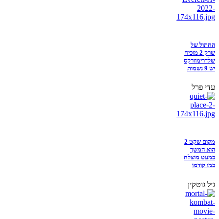
החתול של
שרק 2 מוכיח
שלדרימוורקס
יש 9 נשמות
עדי פרל
מקום שקט 2
הוא המשך
כמעט מוצלח
כמו קודמו
גיל גוטקין