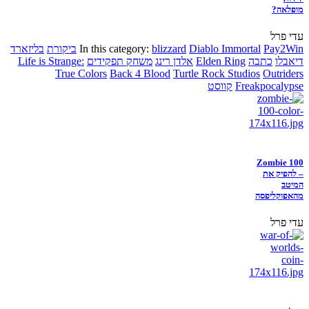
מופלאה?
עדי פרל
Pay2Win
Diablo Immortal
blizzard
In this category:
ביקורת
בליזארד
דיאבלו
כתבה
Elden Ring
אלדן רינג
משחק תפקידים
Life is Strange:
True Colors
Back 4 Blood
Turtle Rock Studios
Outriders
Freakpocalypse
קווסט
Zombie 100
– להפיק את
המיטב
מהאפוקליפסה
עדי פרל