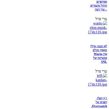
אסקפיזם
וניהול משברים
– טור דעה
עדי פרל
לא נגענו: אילון
מאסק מגלם
את Wario
במערכון של
SNL
עדי פרל
ג'ף קפלן,
הפנים של
Overwatch,