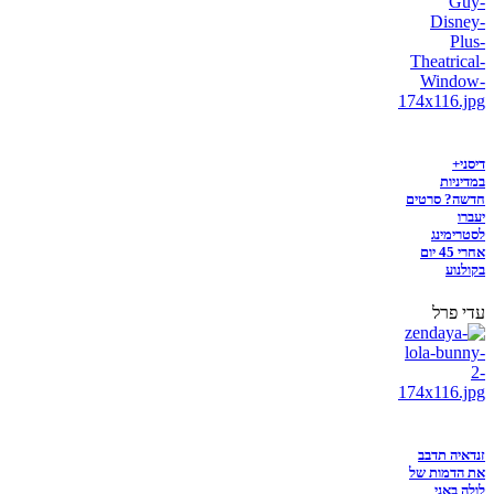
דיסני+
במדיניות
חדשה? סרטים
יעברו
לסטרימינג
אחרי 45 יום
בקולנוע
עדי פרל
זנדאיה תדבב
את הדמות של
לולה באני