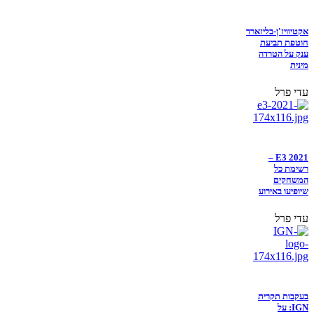
אקטיוויז'ן-בליזארד
חוטפת תביעת
ענק על הטרדה
מינית
עדי פרל
E3 2021 –
רשימת כל
המשחקים
שיופיעו באירוע
עדי פרל
בעקבות תקרית
IGN: על