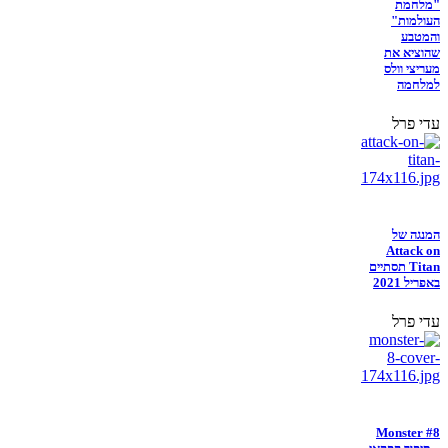
"מלחמת
העולמות"
והמטבע
שהוציא את
מעריצי וולס
למלחמה
עדי פרל
המנגה של
Attack on
Titan תסתיים
באפריל 2021
עדי פרל
Monster #8