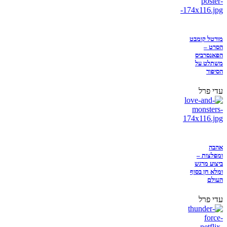
מורטל קומבט
הסרט –
הפאנסרביס
משתלט על
הסיפור
עדי פרל
אהבה
ומפלצות –
ביצוע מרגש
ומלא חן בסוף
העולם
עדי פרל