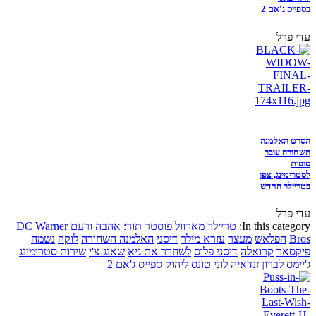
בספייס ג'אם 2
עדי פרל
הסרט האלמנה
השחורה עובר
סופית
לסטרימינג, צפו
בטריילר החדש
עדי פרל
In this category:
טריילר
מארוול
פוסטר
תור: אהבה ורעם
Warner
DC
Bros
הפלאש
מעצר
עזרא מילר
דיסני
האלמנה השחורה
לוקה
נשמה
פיקסאר
קרואלה
דיסני פלוס
לשחרר את גיא
שאנג-צ'י
שירות סטרימינג
ג'יימס לברון
זנדאיה
לוני טונס
ליהוק
ספייס ג'אם 2