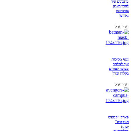
מתכונים איך
להכין ראמן
בהשראת
נארוטו
עדי פרל
נשף מסיכות:
איך לאלתר
מסיכה לפורים
בקלות ובזול
עדי פרל
פארק "קמפוס
הנוקמים"
יפתח