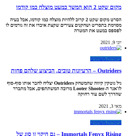
מקום שקט 2 הוא המשך כמעט מוצלח כמו קודמו
הסרט מקום שקט 2 קרוב ללהיות מוצלח כמו קודמו, אבל בעיה
מסוימת בתסריט ושחקנים צעירים שקצת איבדו את זה גורמים לו
לפספס במעט את המטרה
יוני 9, 2021
ביקורות משחקים
Outriders – הרעיונות טובים, הביצוע שלהם פחות
גיל גוטקין קיווה שהמשחק Outriders יצליח לחבר אותו סוף-סוף
לז'אנר ה-Looter Shooter מרובה המשתתפים, אבל מתברר
שהדרך לשם עוד רחוקה
מאי 3, 2021
ביקורות משחקים
Immortals Fenyx Rising – גם חיקוי זו סוג של