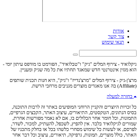
אודות
צור קשר
תנאי שימוש
גיקלואיד - צירוף המלים "גיק" ו"טבלואיד", הפורמט בו מודפס עיתון יומי -
הוא מגזין אינטרנטי חדש שמאגד תחתיו את כל מה שגיק ומעניין.
מרצ'ן-גיק - צירוף המלים "מרצ'נדייז" ו"גיק", היא חנות תכנית שותפים
(Affiliate) בה אנו מאגדים מוצרים מגניבים מרחבי הרשת.
בחזרה למעלה
כל זכויות היוצרים והקניין הרוחני המופיעים באתר זה לרבות התוכנה,
בסיס הנתונים, הטקסטים, התיאורים, עיצוב האתר, הקבצים הגרפיים,
התמונות, וכל חומר אחר הכלולים בו, אם לא נאמר מפורשות אחרת,
שמורים לגיקלואיד בלבד. אין להפיץ, לשכפל, להעתיק, למכור, לשדר,
לפרסם, או לעשות כל שימוש מסחרי כלשהו בכל או בחלק מתכניו של
האתר, כולל מוצרים, תמונות, גרפיקה, תיאורים, עיצוב וכל דבר אחר