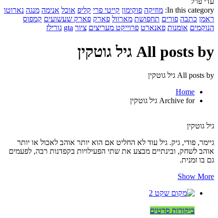
עדי פרל
In this category:
מוזיקה
פוקימון
קייטי פרי
קליפ
אוכל
אנימה
מנגה
נארוטו
ראמן
כתבה
פורים
תחפושת
מארוול
פארק
פארק שעשועים
קמפוס
הנוקמים
אומנות
פאנארט
פרוייקט מעריצים
ציור
gta
גורילז
All posts by גיל גוטקין
All posts by גיל גוטקין
Home
Archive for גיל גוטקין
גיל גוטקין
גיימר, פודי, גיק. גיל עוד לא החליט אם הוא יותר אוהב לאכול או יותר
אוהב לשחק, ובינתיים מבצע את שתי הפעילויות בקפדנות רבה, לפעמים
גם בו זמנית.
Show More
ביקורות סרטים