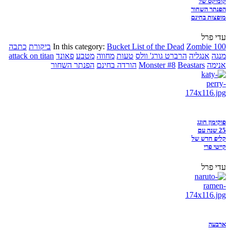
קומיקס של
הפנתר השחור
מופצות בחינם
עדי פרל
Zombie 100
Bucket List of the Dead
In this category:
ביקורת
כתבה
מנגה
אנגליה
הרברט גורג' וולס
טעות
מחווה
מטבע
פאונד
attack on titan
אנימה
Beastars
Monster #8
הורדה בחינם
הפנתר השחור
פוקימון חוגג
25 שנה עם
קליפ חדש של
קייטי פרי
עדי פרל
ארבעה