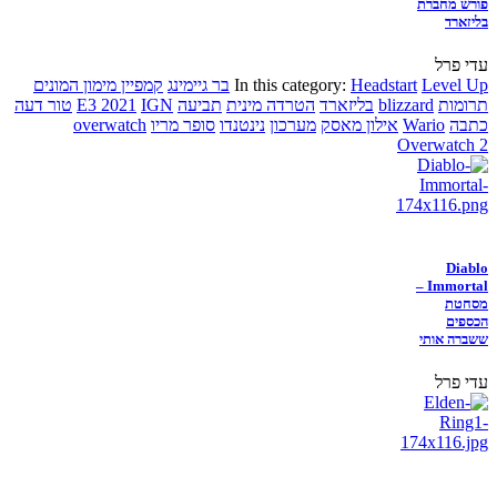
פורש מחברת
בליזארד
עדי פרל
Level Up
Headstart
In this category:
בר גיימינג
קמפיין מימון המונים
תרומות
blizzard
בליזארד
הטרדה מינית
תביעה
IGN
E3 2021
טור דעה
כתבה
Wario
אילון מאסק
מערכון
נינטנדו
סופר מריו
overwatch
Overwatch 2
Diablo
Immortal –
מסחטת
הכספים
ששברה אותי
עדי פרל