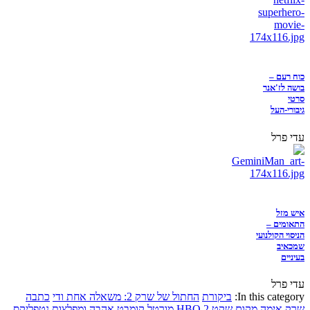
כוח רעם –
בושה לז'אנר
סרטי
גיבורי-העל
עדי פרל
איש מזל
התאומים –
הניסוי הקולנועי
שמכאיב
בעיניים
עדי פרל
In this category:
ביקורת
החתול של שרק 2: משאלה אחת ודי
כתבה
שרק
אימה
מקום שקט 2
HBO
מורטל קומבט
אהבה ומפלצות
נטפליקס