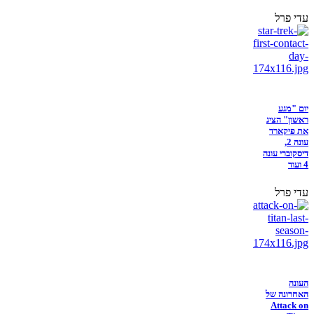
עדי פרל
יום "מגע
ראשון" הציג
את פיקארד
עונה 2,
דיסקוברי עונה
4 ועוד
עדי פרל
העונה
האחרונה של
Attack on