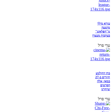
עזרא מילר
מושעה
מ"הפלאש"
בעקבות מעצרו
עדי פרל
בתי הקולנוע
חוזרים ב-27
במאי, אלה
הסרטים
שיוקרנו
עדי פרל