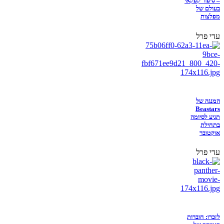
– סיפור קפקאי
בעולם של
מפלצות
עדי פרל
המנגה של
Beastars
תגיע לסיומה
בתחילת
אוקטובר
עדי פרל
לזכרו: חוברות