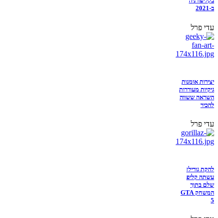
בקליפורניה
ב-2021
עדי פרל
יצירות אומנות
גיקיות מעוררות
השראה ששווה
להכיר
עדי פרל
להקת גורילז
עשתה קליפ
שלם בתוך
המשחק GTA
5