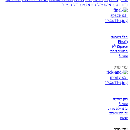
כוח רעם
איש מזל התאומים
וויל סמית'
חלל אינסופי
(Final
Space) לא
תמשיך אחרי
עונה 3
עדי פרל
ריק ומורטי
עונה 5
מתחילה מחר,
זה מה שצריך
לדעת
עדי פרל