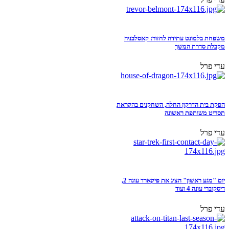
משפחת בלמונט עתידה לחזור: קאסלבניה
מקבלת סדרת המשך
עדי פרל
הפקת בית הדרקון החלה, השחקנים בהקראת
תסריט משותפת ראשונה
עדי פרל
יום "מגע ראשון" הציג את פיקארד עונה 2,
דיסקוברי עונה 4 ועוד
עדי פרל