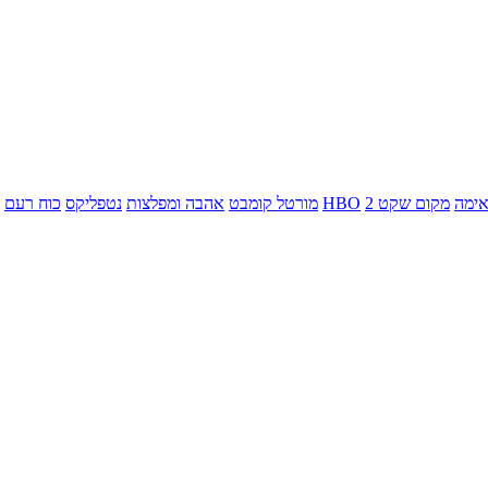
ימה
מקום שקט 2
HBO
מורטל קומבט
אהבה ומפלצות
נטפליקס
כוח רעם