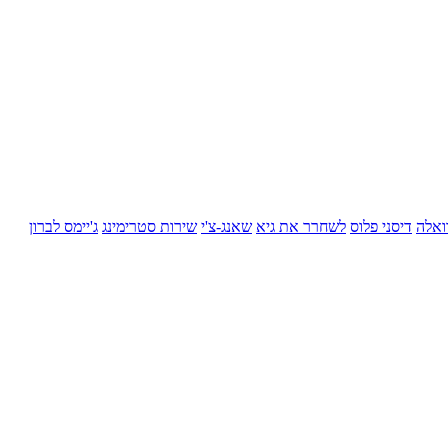
ואלה
דיסני פלוס
לשחרר את גיא
שאנג-צ'י
שירות סטרימינג
ג'יימס לברון