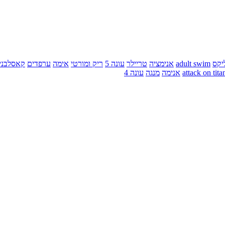
יקס
adult swim
אנימציה
טריילר
עונה 5
ריק ומורטי
אימה
ערפדים
קאסלבני
attack on tita
אנימה
מנגה
עונה 4