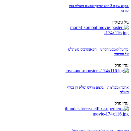
מקום שקט 2 הוא המשך כמעט מוצלח כמו
קודמו
גיל גוטקין
מורטל קומבט הסרט – הפאנסרביס משתלט
על הסיפור
עדי פרל
אהבה ומפלצות – ביצוע מרגש ומלא חן בסוף
העולם
עדי פרל
כוח רעם – בושה לז'אנר סרטי גיבורי-העל