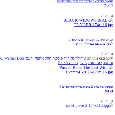
זנדאיה תדבב את הדמות של לולה באני בספייס
ג'אם 2
עדי פרל
הסרט האלמנה השחורה עובר סופית
לסטרימינג, צפו בטריילר החדש
עדי פרל
In this category:
טריילר
מארוול
פוסטר
תור: אהבה ורעם
Warner Bros
DC
זנדאיה
לוני טונס
ליהוק
ספייס ג'אם 2
החתול של שרק 2 מוכיח שלדרימוורקס יש 9
נשמות
עדי פרל