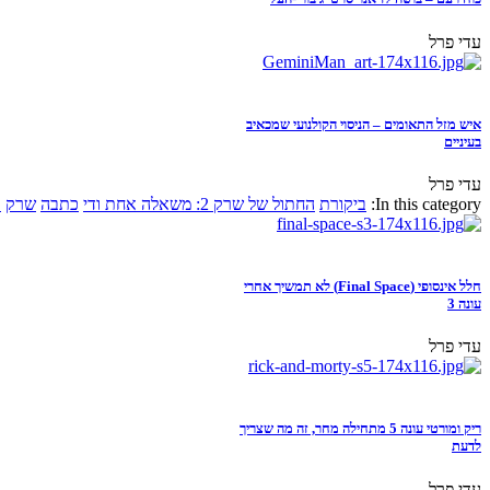
עדי פרל
איש מזל התאומים – הניסוי הקולנועי שמכאיב
בעיניים
עדי פרל
In this category:
ביקורת
החתול של שרק 2: משאלה אחת ודי
כתבה
שרק
א
חלל אינסופי (Final Space) לא תמשיך אחרי
עונה 3
עדי פרל
ריק ומורטי עונה 5 מתחילה מחר, זה מה שצריך
לדעת
עדי פרל