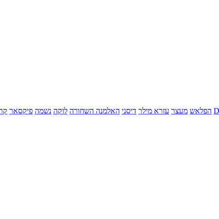
הפלאש
מעצר
עזרא מילר
דיסני
האלמנה השחורה
לוקה
נשמה
פיקסאר
קר