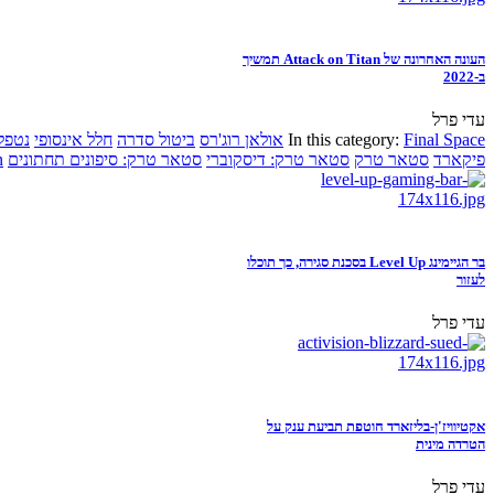
העונה האחרונה של Attack on Titan תמשיך
ב-2022
עדי פרל
Final Space
In this category:
אולאן רוג'רס
ביטול סדרה
חלל אינסופי
נטפל
פיקארד
סטאר טרק
סטאר טרק: דיסקוברי
סטאר טרק: סיפונים תחתונים
n
בר הגיימינג Level Up בסכנת סגירה, כך תוכלו
לעזור
עדי פרל
אקטיוויז'ן-בליזארד חוטפת תביעת ענק על
הטרדה מינית
עדי פרל