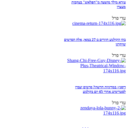
עזרא מילר מושעה מ"הפלאש" בעקבות
מעצרו
עדי פרל
בתי הקולנוע חוזרים ב-27 במאי, אלה הסרטים
שיוקרנו
עדי פרל
דיסני+ במדיניות חדשה? סרטים יעברו
לסטרימינג אחרי 45 יום בקולנוע
עדי פרל