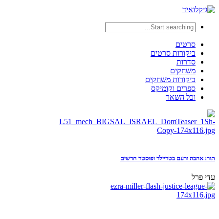
סרטים
ביקורות סרטים
סדרות
משחקים
ביקורות משחקים
ספרים וקומיקס
וכל השאר
תור: אהבה ורעם בטריילר ופוסטר חדשים
עדי פרל