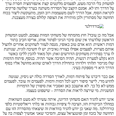
למשחק בלי הרבה מעש, לפעמים מלקטים קצת אינפורמציה חסרת ערך
על הדרך ותו לא. אמנם הקצב של הסדרה משתנה בערך שלושה פרקים
לקראת הסוף, אבל הדרך לשם משעממת רוב הזמן, מתעקשת ליצור בכוח
תחושה של מסתורין ולכן מותירה את הצופה קלולס בצורה מעצבנת.
אבל מה כן עובד? חוץ מהמתח של משחקי המוות עצמם, למעט המשחק
הראשון שלדעתי אין שום סיכוי הגיוני לפתור אותו, אריסו חביב בתור
דמות ראשית: הוא אדם טוב באופיו, מנסה לעזור לשחקנים אחרים ולהציל
אותם מצרות, לפעמים אפילו בצורה נאיבית; יש לו חשיבה לוגית, שנותנת
לו ערך בפתירת משחקים הדורשים זאת; וקל מאוד להבין לליבו כאשר
הוא נקלע לסערת רגשות, תהיה הסיבה אשר תהיה. בנוסף, פיתוח הדמות
שלו מגיימר תלותי וילדותי בתחילת הדרך לאדם שהוא מחושל אליו בסוף
הדרך היא די מספקת בעיני.
אם כבר דיברנו על פיתוח דמות, לאורך הסדרה כולה יש ניסיון, שנוטה
להזיע מדי, לייצר סיפור רקע לכל דמות ודמות. לפעמים זה עובד, לפעמים
ממש לא כל כך. לא אתעכב כאן ואסביר את סיפורן של הדמויות
המשניות. מי שירצה לראות את הסדרה – שישפוט בעצמו.
אינני יודע להגיד האם
משחקי הדיונון
, איתה עשיתי לא מעט השוואות
במהלך הביקורת הזו, הציבה לי ציפיות גבוהות או בלתי ריאליסטיות כלפי
בורדרלנד
. מה שאני כן יודע להגיד בוודאות זה שיצאתי מהסדרה הזו עם
תחושה של בזבוז זמן ופוטנציאל עצום, והסיכוי שאני אמשיך לצפות בה על