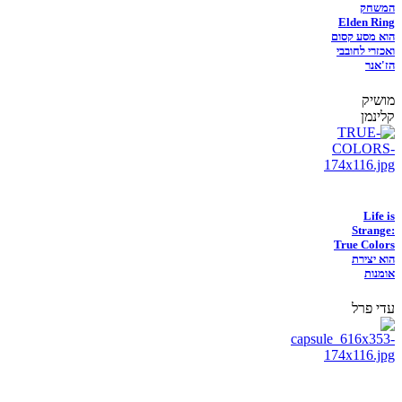
המשחק
Elden Ring
הוא מסע קסום
ואכזרי לחובבי
הז'אנר
מושיק
קלינמן
Life is
Strange:
True Colors
הוא יצירת
אומנות
עדי פרל