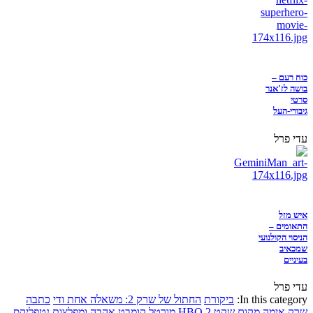
כוח רעם –
בושה לז'אנר
סרטי
גיבורי-העל
עדי פרל
איש מזל
התאומים –
הניסוי הקולנועי
שמכאיב
בעיניים
עדי פרל
In this category:
ביקורת
החתול של שרק 2: משאלה אחת ודי
כתבה
שרק
אימה
מקום שקט 2
HBO
מורטל קומבט
אהבה ומפלצות
נטפליקס