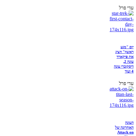
עדי פרל
יום "מגע
ראשון" הציג
את פיקארד
עונה 2,
דיסקוברי עונה
4 ועוד
עדי פרל
העונה
האחרונה של
Attack on