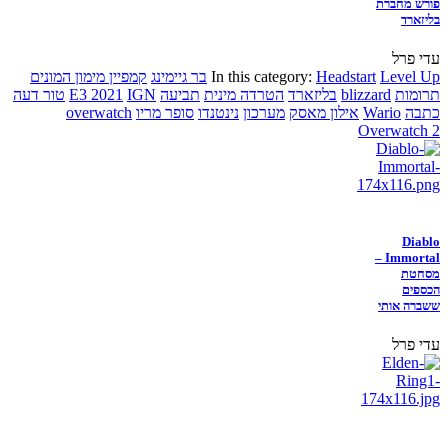
פורש מחברת
בליזארד
עדי פרל
Level Up
Headstart
In this category:
בר גיימינג
קמפיין מימון המונים
תרומות
blizzard
בליזארד
הטרדה מינית
תביעה
IGN
E3 2021
טור דעה
כתבה
Wario
אילון מאסק
מערכון
נינטנדו
סופר מריו
overwatch
Overwatch 2
Diablo
Immortal –
מסחטת
הכספים
ששברה אותי
עדי פרל