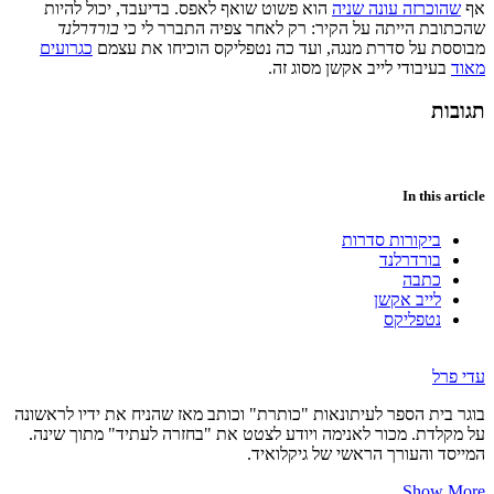
אף
שהוכרזה עונה שניה
הוא פשוט שואף לאפס. בדיעבד, יכול להיות
שהכתובת הייתה על הקיר: רק לאחר צפיה התברר לי כי
בורדרלנד
מבוססת על סדרת מנגה, ועד כה נטפליקס הוכיחו את עצמם
כגרועים
מאוד
בעיבודי לייב אקשן מסוג זה.
תגובות
In this article
ביקורות סדרות
בורדרלנד
כתבה
לייב אקשן
נטפליקס
עדי פרל
בוגר בית הספר לעיתונאות "כותרת" וכותב מאז שהניח את ידיו לראשונה
על מקלדת. מכור לאנימה ויודע לצטט את "בחזרה לעתיד" מתוך שינה.
המייסד והעורך הראשי של גיקלואיד.
Show More