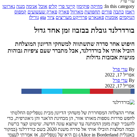
עדי פרל
In this category:
מוזיקה
פוקימון
קייטי פרי
קליפ
אוכל
אנימה
מנגה
נארוטו
ראמן
כתבה
פורים
תחפושת
מארוול
פארק
פארק שעשועים
קמפוס
הנוקמים
אומנות
פאנארט
פרוייקט מעריצים
ציור
gta
גורילז
בורדרלנד גובלת בבזבוז זמן אחד גדול
חיפוש אחר סדרה שתשתווה למשחקי הדיונון המוצלחת
הוביל אותי אל בורדרלנד, אבל מתברר שעם ציפיות גבוהות
מגיעות אכזבות גדולות
By
עדי פרל
אפריל 17, 2022
By
עדי פרל
אפריל 17, 2022
Facebook
Twitter
WhatsApp
Pinterest
Email
אחרי ההצלחה המסחררת של
משחקי הדיונון
מבית נטפליקס החלטתי
לחפש סדרות נוספות מאותו אזור, הן מבחינת הז'אנר והן גיאוגרפית, כדי
להעביר קצת מזמן ההמתנה עד שתצא עונה חדשה. שיטוט קצר ברשת
וכמה המלצות הובילו אותי אל סדרה משנת 2020 בשם
בורדרלנד
(במקור
באנגלית Alice in Borderland) גם היא של נטפליקס, אז אמרתי לעצמי