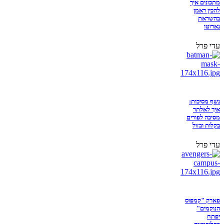
מתכונים איך
להכין ראמן
בהשראת
נארוטו
עדי פרל
נשף מסיכות:
איך לאלתר
מסיכה לפורים
בקלות ובזול
עדי פרל
פארק "קמפוס
הנוקמים"
יפתח