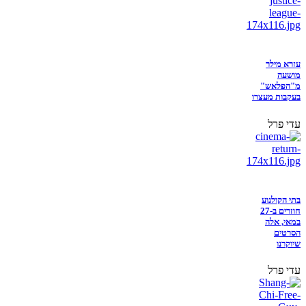
עזרא מילר
מושעה
מ"הפלאש"
בעקבות מעצרו
עדי פרל
בתי הקולנוע
חוזרים ב-27
במאי, אלה
הסרטים
שיוקרנו
עדי פרל