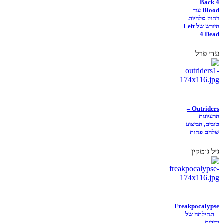
Back 4
Blood עוד
רחוק מלהיות
היורש של Left
4 Dead
עדי פרל
Outriders –
הרעיונות
טובים, הביצוע
שלהם פחות
גיל גוטקין
Freakpocalypse
– תחילתה של
ידידות