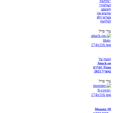
"מלחמת
העולמות"
והמטבע
שהוציא את
מעריצי וולס
למלחמה
עדי פרל
המנגה של
Attack on
Titan תסתיים
באפריל 2021
עדי פרל
Monster #8