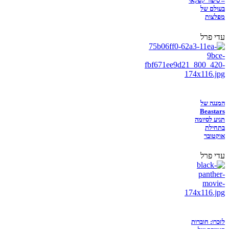
– סיפור קפקאי
בעולם של
מפלצות
עדי פרל
המנגה של
Beastars
תגיע לסיומה
בתחילת
אוקטובר
עדי פרל
לזכרו: חוברות