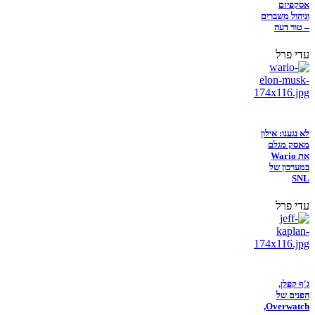
אסקפיזם
וניהול משברים
– טור דעה
עדי פרל
לא נגענו: אילון
מאסק מגלם
את Wario
במערכון של
SNL
עדי פרל
ג'ף קפלן,
הפנים של
Overwatch,