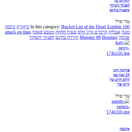
קומיקס של
הפנתר השחור
מופצות בחינם
עדי פרל
Zombie 100
Bucket List of the Dead
In this category:
ביקורת
כתבה
מנגה
אנגליה
הרברט גורג' וולס
טעות
מחווה
מטבע
פאונד
attack on titan
אנימה
Beastars
Monster #8
הורדה בחינם
הפנתר השחור
פוקימון חוגג
25 שנה עם
קליפ חדש של
קייטי פרי
עדי פרל
ארבעה