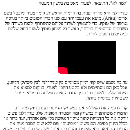
"למה לא". התוצאה, לצערי, מאכזבת בלשון המעטה.
בורדרלנד
היא סדרה יפנית בה הדמות הראשית, גיימר צעיר ומובטל בשם
אריסו (Arisu), מוצא את עצמו יחד עם שני חבריו הטובים ביותר בגרסה
נטושה של טוקיו. כדי להמשיך לשרוד עליהם להשתתף ולנצח בשורה של
משחקים סדיסטיים במיוחד, כאשר כל ניצחון מוסיף לשעון החול שלהם
כמה ימים נוספים לחיות.
עד כה נשמע שיש קווי דמיון מסוימים בין
בורדרלנד
לבין
משחקי הדיונון
,
אבל כאן הם מסתיימים ולא בקטע חיובי. לצערי, במקום למצוא את
הייחוד שלה בז'אנר, רוב הזמן הסדרה אינה מצליחה להמריא מעבר
לשטחיות בסיסית ביותר.
קחו לדוגמה את העלילה: אם ב
משחקי הדיונון
ידענו בדיוק למה רוב
הדמויות משתתפות במשחק ומה המטרה הסופית שלו,
בורדרלנד
פשוט
זורקת את כל הדמויות לתוך טוקיו הנטושה בלי שום אזהרה, יעד ברור או
בכלל היגיון בסיסי. הם פשוט "מופיעים" שם ללא שום הסבר מניח את
הדעת. התוצאה היא שאריסו והסובבים אותו פשוט שורפים זמן בין משחק