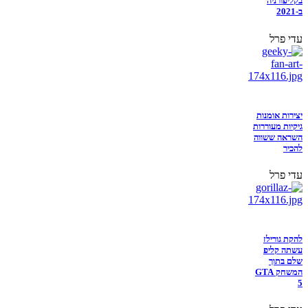
בקליפורניה
ב-2021
עדי פרל
יצירות אומנות
גיקיות מעוררות
השראה ששווה
להכיר
עדי פרל
להקת גורילז
עשתה קליפ
שלם בתוך
המשחק GTA
5