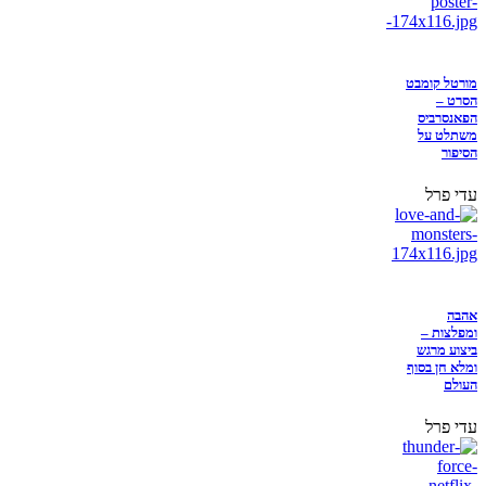
מורטל קומבט
הסרט –
הפאנסרביס
משתלט על
הסיפור
עדי פרל
אהבה
ומפלצות –
ביצוע מרגש
ומלא חן בסוף
העולם
עדי פרל