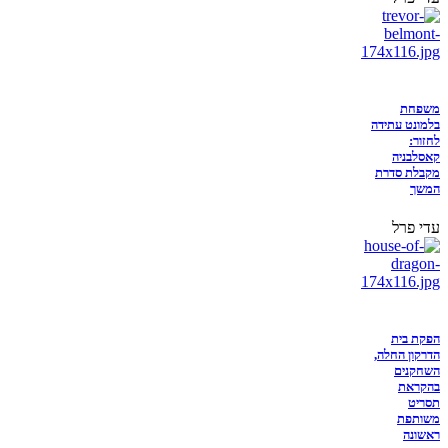
משפחת
בלמונט עתידה
לחזור:
קאסלבניה
מקבלת סדרת
המשך
עדי פרל
הפקת בית
הדרקון החלה,
השחקנים
בהקראת
תסריט
משותפת
ראשונה