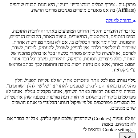
מרצ'ן-גיק - צירוף המלים "מרצ'נדייז" ו"גיק", היא חנות תכנית שותפים
(Affiliate) בה אנו מאגדים מוצרים מגניבים מרחבי הרשת.
בחזרה למעלה
כל זכויות היוצרים והקניין הרוחני המופיעים באתר זה לרבות התוכנה,
בסיס הנתונים, הטקסטים, התיאורים, עיצוב האתר, הקבצים הגרפיים,
התמונות, וכל חומר אחר הכלולים בו, אם לא נאמר מפורשות אחרת,
שמורים לגיקלואיד בלבד. אין להפיץ, לשכפל, להעתיק, למכור, לשדר,
לפרסם, או לעשות כל שימוש מסחרי כלשהו בכל או בחלק מתכניו של
האתר, כולל מוצרים, תמונות, גרפיקה, תיאורים, עיצוב וכל דבר אחר
המוצג באתר, אלא אם ניתנה רשות כתובה וחתומה לכך בכתב ומראש
ע''י גיקלואיד.
גילוי נאות:
כמו לכל אתר אינטרנט אחר, יש לנו עלויות תפעול. חלק
מהלינקים באתר הם לינקים שמפנים לאתרי צד שלישי, להלן "שותפים".
במידה ומתבצעת רכישה באתר השותף, אנחנו מקבלים עמלה. אנחנו לא
מפרסמים ביקורות בתשלום או חוות דעת מזויפות בטענה שהן אותנטיות.
כל המוצרים מפורסמים על פי שיקול דעתנו הבלעדי כי אנחנו חושבים
שהם מגניבים.
יש לנו עוגיות (Cookies) שהדפדפן שלכם יעוף עליהן. אבל זה בסדר אם
לא מתאים, באמת
Cookie settings
מתאים לי