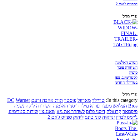
בספייס ג'אם 2
עדי פרל
הסרט האלמנה
השחורה עובר
סופית
לסטרימינג, צפו
בטריילר החדש
עדי פרל
In this category:
טריילר
מארוול
פוסטר
תור: אהבה ורעם
Warner
DC
Bros
הפלאש
מעצר
עזרא מילר
דיסני
האלמנה השחורה
לוקה
נשמה
פיקסאר
קרואלה
דיסני פלוס
לשחרר את גיא
שאנג-צ'י
שירות סטרימינג
ג'יימס לברון
זנדאיה
לוני טונס
ליהוק
ספייס ג'אם 2