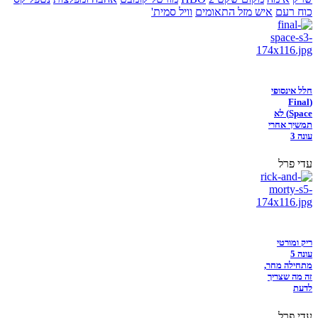
כוח רעם
איש מזל התאומים
וויל סמית'
חלל אינסופי
(Final
Space) לא
תמשיך אחרי
עונה 3
עדי פרל
ריק ומורטי
עונה 5
מתחילה מחר,
זה מה שצריך
לדעת
עדי פרל