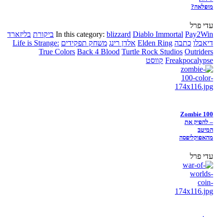
מופלאה?
עדי פרל
Pay2Win
Diablo Immortal
blizzard
In this category:
ביקורת
בליזארד
דיאבלו
כתבה
Elden Ring
אלדן רינג
משחק תפקידים
Life is Strange:
True Colors
Back 4 Blood
Turtle Rock Studios
Outriders
Freakpocalypse
קווסט
Zombie 100
– להפיק את
המיטב
מהאפוקליפסה
עדי פרל