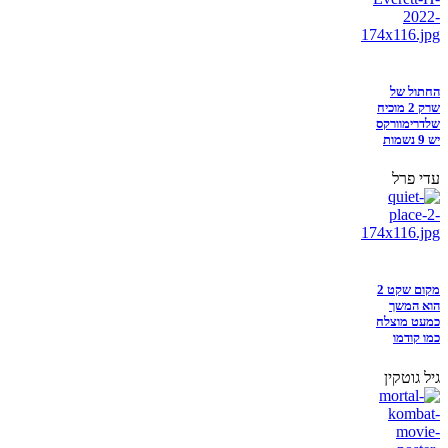
החתול של
שרק 2 מוכיח
שלדרימוורקס
יש 9 נשמות
עדי פרל
מקום שקט 2
הוא המשך
כמעט מוצלח
כמו קודמו
גיל גוטקין