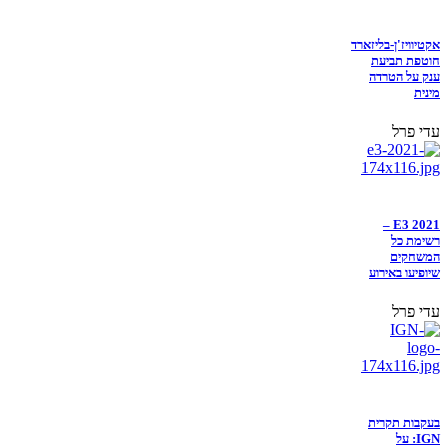
אקטיוויז'ן-בליזארד
חוטפת תביעת
ענק על הטרדה
מינית
עדי פרל
E3 2021 –
רשימת כל
המשחקים
שיופיעו באירוע
עדי פרל
בעקבות תקרית
IGN: על