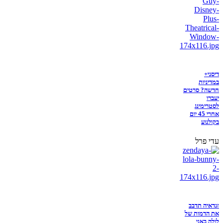
דיסני+
במדיניות
חדשה? סרטים
יעברו
לסטרימינג
אחרי 45 יום
בקולנוע
עדי פרל
זנדאיה תדבב
את הדמות של
לולה באני