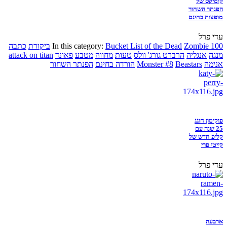
קומיקס של
הפנתר השחור
מופצות בחינם
עדי פרל
Zombie 100
Bucket List of the Dead
In this category:
ביקורת
כתבה
מנגה
אנגליה
הרברט גורג' וולס
טעות
מחווה
מטבע
פאונד
attack on titan
אנימה
Beastars
Monster #8
הורדה בחינם
הפנתר השחור
פוקימון חוגג
25 שנה עם
קליפ חדש של
קייטי פרי
עדי פרל
ארבעה