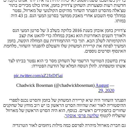
בדיוק כשחשבנו ששנת 2020 לא יכולה להיות נוראית יותר אנחנו מקבלים
חדשות רעות ומצערות: השחקן צ'דוויק בוזמן, אותו כולנו מכירים בתור
טצ'אלה מהסרט
הפנתר השחור
מהיקום הקולנועי של מארוול, נפטר
במהלך סוף השבוע אחרי מאבק ממושך בסרטן המעי הגס. בן 43 היה
במותו.
צ'דוויק בוזמן אובחן בשנת 2016 כלוקה בשלב 3 של סרטן המעי הגס
ולאורך השנים האחרונות הוא נאבק במחלה כדי להאט את קצב
התקדמותה לשלב הבא. תוך כדי ההתמודדות עם המחלה הקשה, בוזמן
המשיך לפתח את קריירת המשחק שלו והצטלם ל
הפנתר השחור
,
מלחמת
האינסוף
וסרטים נוספים.
ציוץ בחשבון הטוויטר הרשמי של השחקן מסר כי הוא נפטר בביתו לצד
אשתו ומשפחתו. להלן הנוסח המלא של הודעת הפטירה:
pic.twitter.com/aZ2JzDf5ai
August
— Chadwick Boseman (@chadwickboseman)
29, 2020
הפנתר השחור
היה שיא קריירת המשחק של בוזמן והסרט נכנס לספרי
ההיסטוריה לאור זאת שהיווה הסרט הראשון בו יש רוב מוחץ של שחקנים
שחורים בתפקידים ראשיים. בנוסף, הוא היה הסרט הראשון של מארוול
שהצליח לקטוף
שלושה פרסי אוסקר
.
גם חברת מארוול מיהרה לפרסם כמה מילות ניחומים לאור הטרגדיה