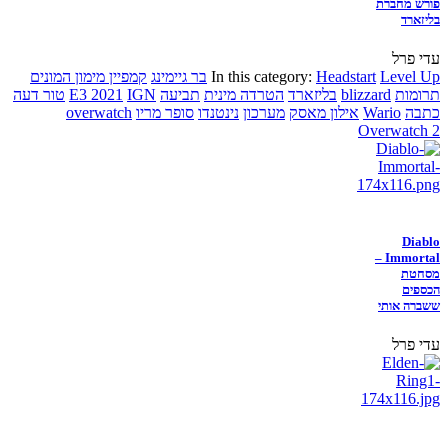
פורש מחברת
בליזארד
עדי פרל
Level Up
Headstart
In this category:
בר גיימינג
קמפיין מימון המונים
תרומות
blizzard
בליזארד
הטרדה מינית
תביעה
IGN
E3 2021
טור דעה
כתבה
Wario
אילון מאסק
מערכון
נינטנדו
סופר מריו
overwatch
Overwatch 2
Diablo
Immortal –
מסחטת
הכספים
ששברה אותי
עדי פרל