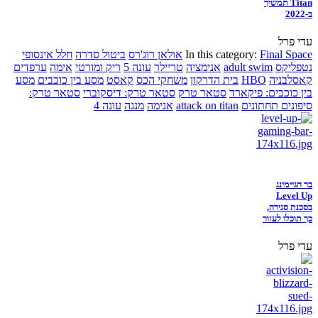
Titan תמשיך
ב-2022
עדי פרל
Final Space
In this category:
אולאן רוג'רס
ביטול סדרה
חלל אינסופי
נטפליקס
adult swim
אנימציה
טריילר
עונה 5
ריק ומורטי
אימה
ערפדים
קאסלבניה
HBO
בית הדרקון
משחקי הכס
קאסט
מסע בין כוכבים
מסע
בין כוכבים: פיקארד
סטאר טרק
סטאר טרק: דיסקוברי
סטאר טרק:
סיפונים תחתונים
attack on titan
אנימה
מנגה
עונה 4
בר הגיימינג
Level Up
בסכנת סגירה,
כך תוכלו לעזור
עדי פרל