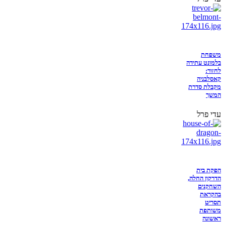
משפחת
בלמונט עתידה
לחזור:
קאסלבניה
מקבלת סדרת
המשך
עדי פרל
הפקת בית
הדרקון החלה,
השחקנים
בהקראת
תסריט
משותפת
ראשונה