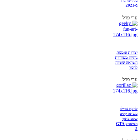
בקליפורניה
ב-2021
עדי פרל
יצירות אומנות
גיקיות מעוררות
השראה ששווה
להכיר
עדי פרל
להקת גורילז
עשתה קליפ
שלם בתוך
המשחק GTA
5