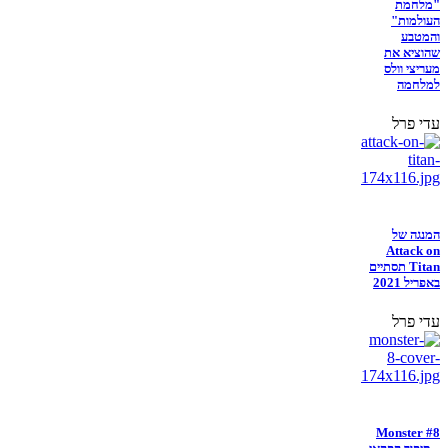
"מלחמת
העולמות"
והמטבע
שהוציא את
מעריצי וולס
למלחמה
עדי פרל
המנגה של
Attack on
Titan תסתיים
באפריל 2021
עדי פרל
Monster #8