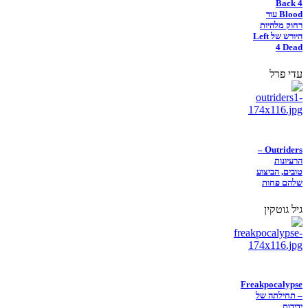
Back 4
Blood עוד
רחוק מלהיות
היורש של Left
4 Dead
עדי פרל
Outriders –
הרעיונות
טובים, הביצוע
שלהם פחות
גיל גוטקין
Freakpocalypse
– תחילתה של
ידידות