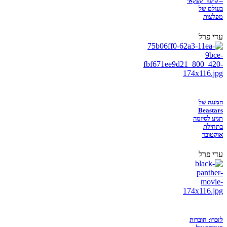
– סיפור קפקאי
בעולם של
מפלצות
עדי פרל
המנגה של
Beastars
תגיע לסיומה
בתחילת
אוקטובר
עדי פרל
לזכרו: חוברות