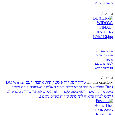
בספייס ג'אם 2
עדי פרל
הסרט האלמנה
השחורה עובר
סופית
לסטרימינג, צפו
בטריילר החדש
עדי פרל
In this category:
טריילר
מארוול
פוסטר
תור: אהבה ורעם
Warner
DC
Bros
הפלאש
מעצר
עזרא מילר
דיסני
האלמנה השחורה
לוקה
נשמה
פיקסאר
קרואלה
דיסני פלוס
לשחרר את גיא
שאנג-צ'י
שירות סטרימינג
ג'יימס לברון
זנדאיה
לוני טונס
ליהוק
ספייס ג'אם 2