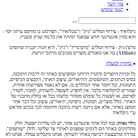
צור קשר
תנאי שימוש
גיקלואיד - צירוף המלים "גיק" ו"טבלואיד", הפורמט בו מודפס עיתון יומי -
הוא מגזין אינטרנטי חדש שמאגד תחתיו את כל מה שגיק ומעניין.
מרצ'ן-גיק - צירוף המלים "מרצ'נדייז" ו"גיק", היא חנות תכנית שותפים
(Affiliate) בה אנו מאגדים מוצרים מגניבים מרחבי הרשת.
בחזרה למעלה
כל זכויות היוצרים והקניין הרוחני המופיעים באתר זה לרבות התוכנה,
בסיס הנתונים, הטקסטים, התיאורים, עיצוב האתר, הקבצים הגרפיים,
התמונות, וכל חומר אחר הכלולים בו, אם לא נאמר מפורשות אחרת,
שמורים לגיקלואיד בלבד. אין להפיץ, לשכפל, להעתיק, למכור, לשדר,
לפרסם, או לעשות כל שימוש מסחרי כלשהו בכל או בחלק מתכניו של
האתר, כולל מוצרים, תמונות, גרפיקה, תיאורים, עיצוב וכל דבר אחר
המוצג באתר, אלא אם ניתנה רשות כתובה וחתומה לכך בכתב ומראש
ע''י גיקלואיד.
גילוי נאות:
כמו לכל אתר אינטרנט אחר, יש לנו עלויות תפעול. חלק
מהלינקים באתר הם לינקים שמפנים לאתרי צד שלישי, להלן "שותפים".
במידה ומתבצעת רכישה באתר השותף, אנחנו מקבלים עמלה. אנחנו לא