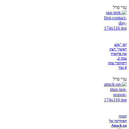
עדי פרל
יום "מגע
ראשון" הציג
את פיקארד
עונה 2,
דיסקוברי עונה
4 ועוד
עדי פרל
העונה
האחרונה של
Attack on