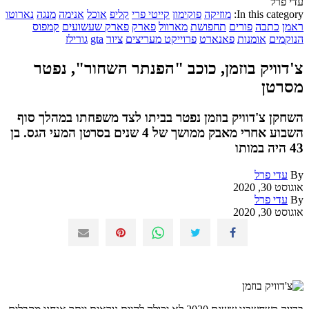
עדי פרל
In this category:
מוזיקה
פוקימון
קייטי פרי
קליפ
אוכל
אנימה
מנגה
נארוטו
ראמן
כתבה
פורים
תחפושת
מארוול
פארק
פארק שעשועים
קמפוס
הנוקמים
אומנות
פאנארט
פרוייקט מעריצים
ציור
gta
גורילז
צ'דוויק בוזמן, כוכב "הפנתר השחור", נפטר
מסרטן
השחקן צ'דוויק בוזמן נפטר בביתו לצד משפחתו במהלך סוף
השבוע אחרי מאבק ממושך של 4 שנים בסרטן המעי הגס. בן
43 היה במותו
By
עדי פרל
אוגוסט 30, 2020
By
עדי פרל
אוגוסט 30, 2020