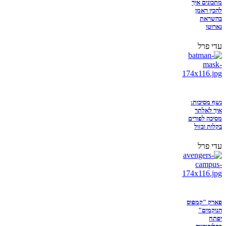
מתכונים איך
להכין ראמן
בהשראת
נארוטו
עדי פרל
נשף מסיכות:
איך לאלתר
מסיכה לפורים
בקלות ובזול
עדי פרל
פארק "קמפוס
הנוקמים"
יפתח