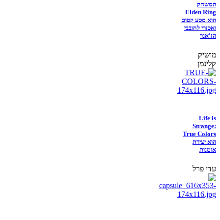
המשחק
Elden Ring
הוא מסע קסום
ואכזרי לחובבי
הז'אנר
מושיק
קלינמן
Life is
Strange:
True Colors
הוא יצירת
אומנות
עדי פרל