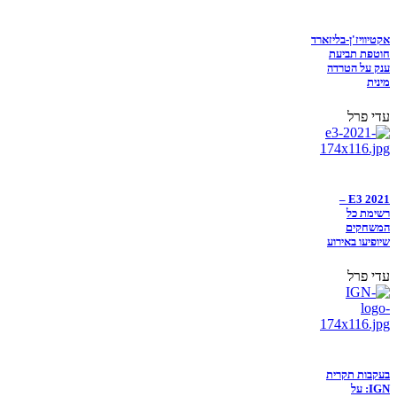
אקטיוויז'ן-בליזארד
חוטפת תביעת
ענק על הטרדה
מינית
עדי פרל
E3 2021 –
רשימת כל
המשחקים
שיופיעו באירוע
עדי פרל
בעקבות תקרית
IGN: על