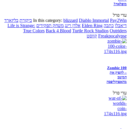
מופלאה?
עדי פרל
Pay2Win
Diablo Immortal
blizzard
In this category:
ביקורת
בליזארד
דיאבלו
כתבה
Elden Ring
אלדן רינג
משחק תפקידים
Life is Strange:
True Colors
Back 4 Blood
Turtle Rock Studios
Outriders
Freakpocalypse
קווסט
Zombie 100
– להפיק את
המיטב
מהאפוקליפסה
עדי פרל