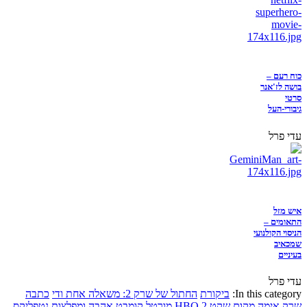
כוח רעם –
בושה לז'אנר
סרטי
גיבורי-העל
עדי פרל
איש מזל
התאומים –
הניסוי הקולנועי
שמכאיב
בעיניים
עדי פרל
In this category:
ביקורת
החתול של שרק 2: משאלה אחת ודי
כתבה
שרק
אימה
מקום שקט 2
HBO
מורטל קומבט
אהבה ומפלצות
נטפליקס