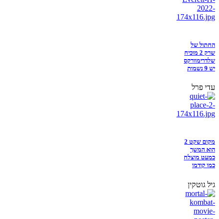
החתול של
שרק 2 מוכיח
שלדרימוורקס
יש 9 נשמות
עדי פרל
מקום שקט 2
הוא המשך
כמעט מוצלח
כמו קודמו
גיל גוטקין