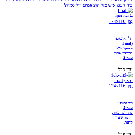
כוח רעם
איש מזל התאומים
וויל סמית'
חלל אינסופי
(Final
Space) לא
תמשיך אחרי
עונה 3
עדי פרל
ריק ומורטי
עונה 5
מתחילה מחר,
זה מה שצריך
לדעת
עדי פרל