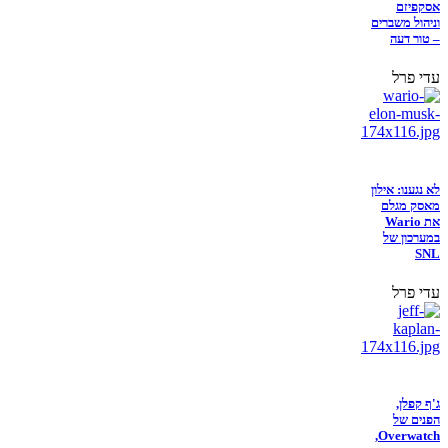
אסקפיזם
וניהול משברים
– טור דעה
עדי פרל
לא נגענו: אילון
מאסק מגלם
את Wario
במערכון של
SNL
עדי פרל
ג'ף קפלן,
הפנים של
Overwatch,