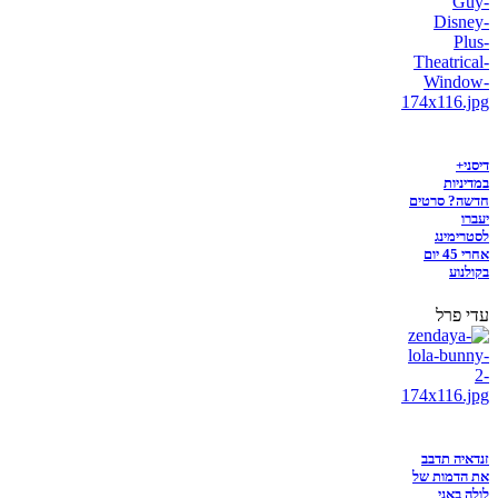
דיסני+
במדיניות
חדשה? סרטים
יעברו
לסטרימינג
אחרי 45 יום
בקולנוע
עדי פרל
זנדאיה תדבב
את הדמות של
לולה באני