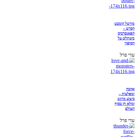
מורטל קומבט
הסרט –
הפאנסרביס
משתלט על
הסיפור
עדי פרל
אהבה
ומפלצות –
ביצוע מרגש
ומלא חן בסוף
העולם
עדי פרל