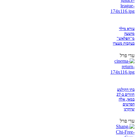
עזרא מילר
מושעה
מ"הפלאש"
בעקבות מעצרו
עדי פרל
בתי הקולנוע
חוזרים ב-27
במאי, אלה
הסרטים
שיוקרנו
עדי פרל