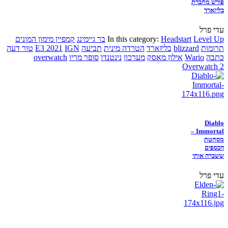
פורש מחברת
בליזארד
עדי פרל
Level Up
Headstart
In this category:
בר גיימינג
קמפיין מימון המונים
תרומות
blizzard
בליזארד
הטרדה מינית
תביעה
IGN
E3 2021
טור דעה
כתבה
Wario
אילון מאסק
מערכון
נינטנדו
סופר מריו
overwatch
Overwatch 2
Diablo
Immortal –
מסחטת
הכספים
ששברה אותי
עדי פרל