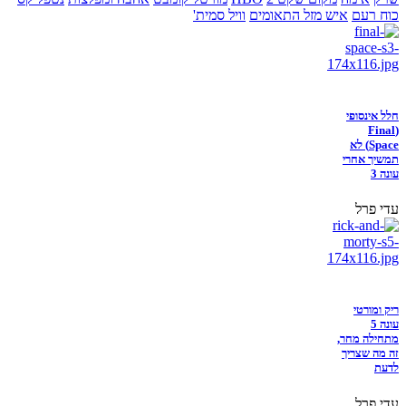
כוח רעם
איש מזל התאומים
וויל סמית'
חלל אינסופי
(Final
Space) לא
תמשיך אחרי
עונה 3
עדי פרל
ריק ומורטי
עונה 5
מתחילה מחר,
זה מה שצריך
לדעת
עדי פרל