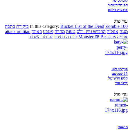
קומיקס של
הפנתר השחור
מופצות בחינם
עדי פרל
Zombie 100
Bucket List of the Dead
In this category:
ביקורת
כתבה
מנגה
אנגליה
הרברט גורג' וולס
טעות
מחווה
מטבע
פאונד
attack on titan
אנימה
Beastars
Monster #8
הורדה בחינם
הפנתר השחור
פוקימון חוגג
25 שנה עם
קליפ חדש של
קייטי פרי
עדי פרל
ארבעה