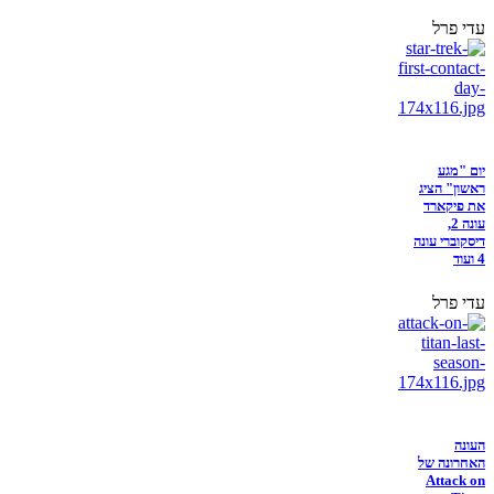
עדי פרל
יום "מגע
ראשון" הציג
את פיקארד
עונה 2,
דיסקוברי עונה
4 ועוד
עדי פרל
העונה
האחרונה של
Attack on