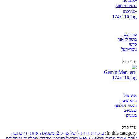
כוח רעם –
בושה לז'אנר
סרטי
גיבורי-העל
עדי פרל
איש מזל
התאומים –
הניסוי הקולנועי
שמכאיב
בעיניים
עדי פרל
In this category:
ביקורת
החתול של שרק 2: משאלה אחת ודי
כתבה
שרק
אימה
מקום שקט 2
HBO
מורטל קומבט
אהבה ומפלצות
נטפליקס