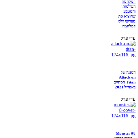
"מלחמת
העולמות"
והמטבע
שהוציא את
מעריצי וולס
למלחמה
עדי פרל
המנגה של
Attack on
Titan תסתיים
באפריל 2021
עדי פרל
Monster #8