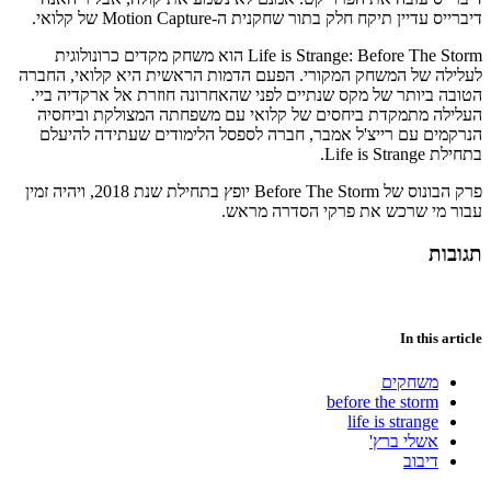
דיברייס עדיין תיקח חלק בתור שחקנית ה-Motion Capture של קלואי.
Life is Strange: Before The Storm הוא משחק מקדים כרונולוגית
לעלילה של המשחק המקורי. הפעם הדמות הראשית היא קלואי, החברה
הטובה ביותר של מקס שנתיים לפני שהאחרונה חוזרת אל ארקדיה ביי.
העלילה מתמקדת ביחסים של קלואי עם משפחתה המצולקת וביחסיה
הנרקמים עם רייצ'ל אמבר, חברה לספסל הלימודים שעתידה להיעלם
בתחילת Life is Strange.
פרק הבונוס של Before The Storm יופץ בתחילת שנת 2018, ויהיה זמין
עבור מי שרכש את פרקי הסדרה מראש.
תגובות
In this article
משחקים
before the storm
life is strange
אשלי ברץ'
דיבוב