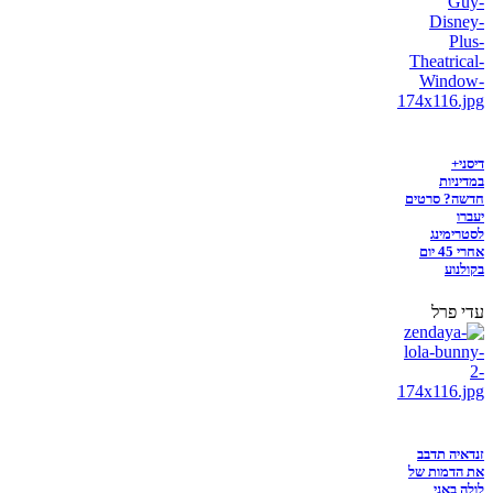
דיסני+
במדיניות
חדשה? סרטים
יעברו
לסטרימינג
אחרי 45 יום
בקולנוע
עדי פרל
זנדאיה תדבב
את הדמות של
לולה באני