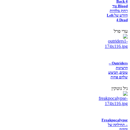
Back 4
Blood עוד
רחוק מלהיות
היורש של Left
4 Dead
עדי פרל
Outriders –
הרעיונות
טובים, הביצוע
שלהם פחות
גיל גוטקין
Freakpocalypse
– תחילתה של
ידידות