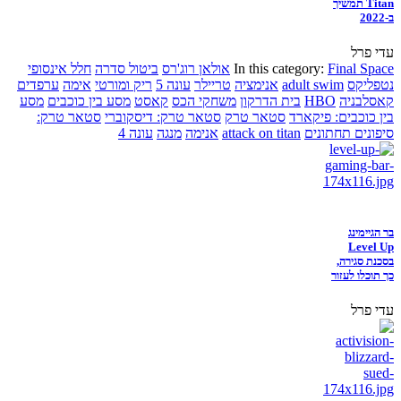
Titan תמשיך
ב-2022
עדי פרל
Final Space
In this category:
אולאן רוג'רס
ביטול סדרה
חלל אינסופי
נטפליקס
adult swim
אנימציה
טריילר
עונה 5
ריק ומורטי
אימה
ערפדים
קאסלבניה
HBO
בית הדרקון
משחקי הכס
קאסט
מסע בין כוכבים
מסע
בין כוכבים: פיקארד
סטאר טרק
סטאר טרק: דיסקוברי
סטאר טרק:
סיפונים תחתונים
attack on titan
אנימה
מנגה
עונה 4
בר הגיימינג
Level Up
בסכנת סגירה,
כך תוכלו לעזור
עדי פרל