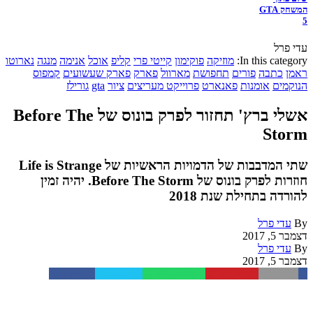
המשחק GTA
5
עדי פרל
In this category:
מוזיקה
פוקימון
קייטי פרי
קליפ
אוכל
אנימה
מנגה
נארוטו
ראמן
כתבה
פורים
תחפושת
מארוול
פארק
פארק שעשועים
קמפוס
הנוקמים
אומנות
פאנארט
פרוייקט מעריצים
ציור
gta
גורילז
אשלי ברץ' תחזור לפרק בונוס של Before The
Storm
שתי המדבבות של הדמויות הראשיות של Life is Strange
חוזרות לפרק בונוס של Before The Storm. יהיה זמין
להורדה בתחילת שנת 2018
By
עדי פרל
דצמבר 5, 2017
By
עדי פרל
דצמבר 5, 2017
Facebook
Twitter
WhatsApp
Pinterest
Email