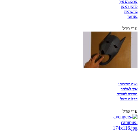
מתכונים איך
להכין ראמן
בהשראת
נארוטו
עדי פרל
נשף מסיכות:
איך לאלתר
מסיכה לפורים
בקלות ובזול
עדי פרל