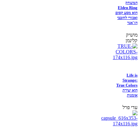
המשחק
Elden Ring
הוא מסע קסום
ואכזרי לחובבי
הז'אנר
מושיק
קלינמן
Life is
Strange:
True Colors
הוא יצירת
אומנות
עדי פרל