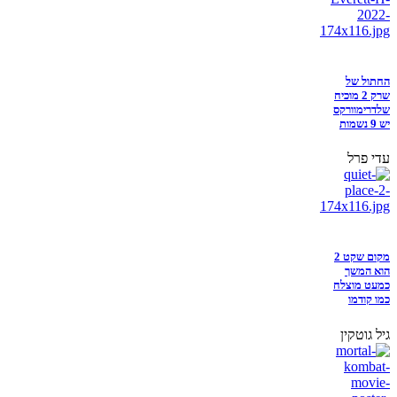
החתול של
שרק 2 מוכיח
שלדרימוורקס
יש 9 נשמות
עדי פרל
מקום שקט 2
הוא המשך
כמעט מוצלח
כמו קודמו
גיל גוטקין