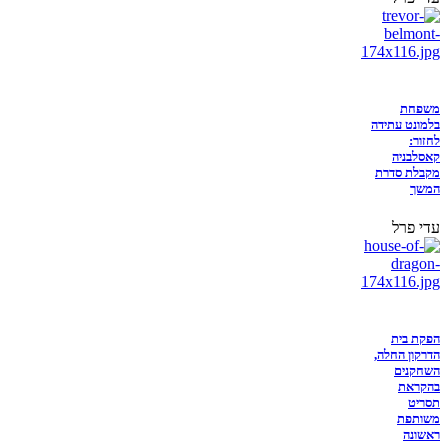
משפחת
בלמונט עתידה
לחזור:
קאסלבניה
מקבלת סדרת
המשך
עדי פרל
הפקת בית
הדרקון החלה,
השחקנים
בהקראת
תסריט
משותפת
ראשונה