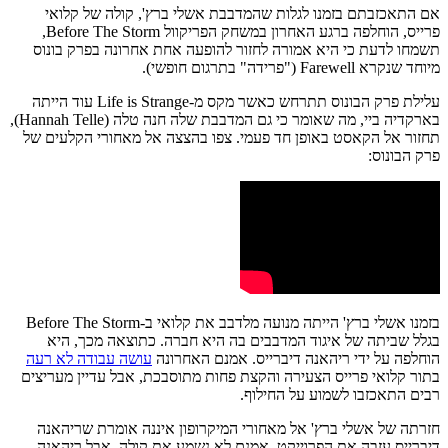
אם התאכזבתם בזמנו לגלות שהמדבבת אשלי ברץ', קולה של קלואי
פרייס, הוחלפה ברגע האחרון במשחק הפריקוול Before The Storm,
תשמחו לדעת כי היא אמורה לחזור להופעה אחת אחרונה בפרק בונוס
מיוחד שנקרא Farewell ("פרידה" בתרגום חופשי).
עלילת פרק הבונוס תתרחש כאשר מקס מ-Life is Strange עוד הייתה
בארקדיה ביי, מה שאומר כי גם המדבבת שלה חנה טלה (Hannah Telle),
תחזור אל הקאסט באופן חד פעמי. צפו בהצצה אל מאחורי הקלעים של
פרק הבונוס:
בזמנו אשלי ברץ' הייתה מנועה מלדבב את קלואי ב-Before The Storm
בגלל שביתה של איגוד המדבבים בה היא חברה. כתוצאה מכך, היא
הוחלפה על ידי ריהאנה דיברייס. אמנם האחרונה
עושה עבודה לא רעה
בתור קלואי פרייס הצעירה והקצת פחות מתוסבכת, אבל עדיין מעריצים
רבים התאכזבו לשמוע על החילוף.
חזרתה של אשלי ברץ' אל מאחורי המיקרופון איננה אומרת שריהאנה
דיברייס עזבה את הפרוייקט. אמנם לא נשמע את קולה, אבל ריהאנה