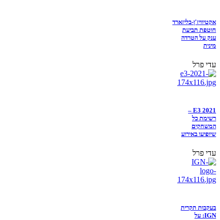
אקטיוויז'ן-בליזארד
חוטפת תביעת
ענק על הטרדה
מינית
עדי פרל
E3 2021 –
רשימת כל
המשחקים
שיופיעו באירוע
עדי פרל
בעקבות תקרית
IGN: על