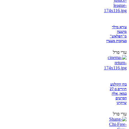
עזרא מילר
מושעה
מ"הפלאש"
בעקבות מעצרו
עדי פרל
בתי הקולנוע
חוזרים ב-27
במאי, אלה
הסרטים
שיוקרנו
עדי פרל