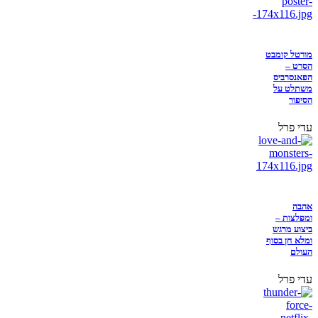
מורטל קומבט
הסרט –
הפאנסרביס
משתלט על
הסיפור
עדי פרל
אהבה
ומפלצות –
ביצוע מרגש
ומלא חן בסוף
העולם
עדי פרל