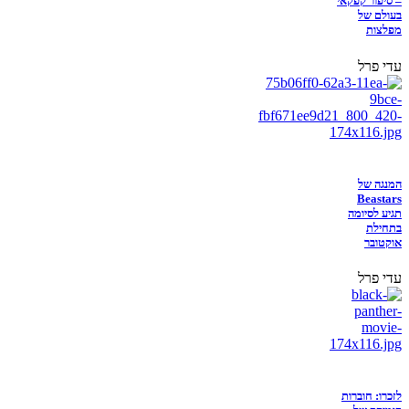
– סיפור קפקאי
בעולם של
מפלצות
עדי פרל
המנגה של
Beastars
תגיע לסיומה
בתחילת
אוקטובר
עדי פרל
לזכרו: חוברות