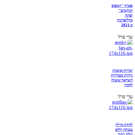
פארק "קמפוס
הנוקמים"
יפתח
בקליפורניה
ב-2021
עדי פרל
יצירות אומנות
גיקיות מעוררות
השראה ששווה
להכיר
עדי פרל
להקת גורילז
עשתה קליפ
שלם בתוך