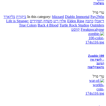
מופלאה?
עדי פרל
Pay2Win
Diablo Immortal
blizzard
In this category:
ביקורת
בליזארד
דיאבלו
כתבה
Elden Ring
אלדן רינג
משחק תפקידים
Life is Strange:
True Colors
Back 4 Blood
Turtle Rock Studios
Outriders
Freakpocalypse
קווסט
Zombie 100
– להפיק את
המיטב
מהאפוקליפסה
עדי פרל