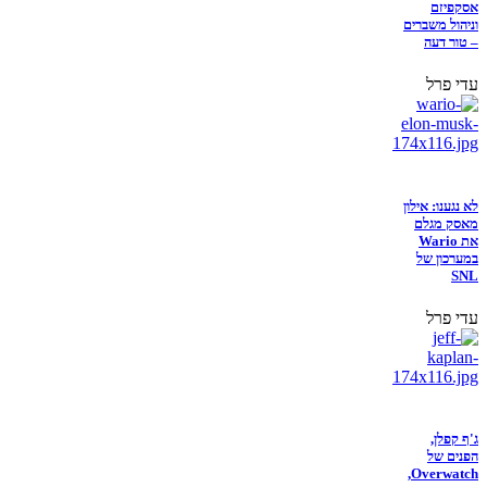
אסקפיזם
וניהול משברים
– טור דעה
עדי פרל
לא נגענו: אילון
מאסק מגלם
את Wario
במערכון של
SNL
עדי פרל
ג'ף קפלן,
הפנים של
Overwatch,