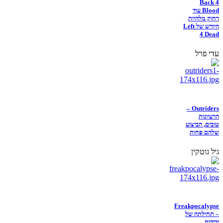
Back 4
Blood עוד
רחוק מלהיות
היורש של Left
4 Dead
עדי פרל
Outriders –
הרעיונות
טובים, הביצוע
שלהם פחות
גיל גוטקין
Freakpocalypse
– תחילתה של
ידידות