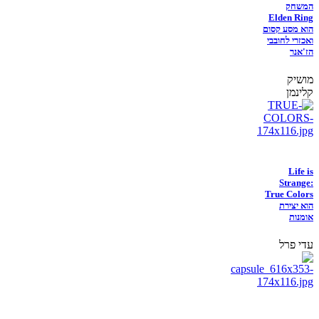
המשחק
Elden Ring
הוא מסע קסום
ואכזרי לחובבי
הז'אנר
מושיק
קלינמן
Life is
Strange:
True Colors
הוא יצירת
אומנות
עדי פרל