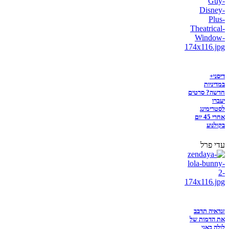
דיסני+
במדיניות
חדשה? סרטים
יעברו
לסטרימינג
אחרי 45 יום
בקולנוע
עדי פרל
זנדאיה תדבב
את הדמות של
לולה באני