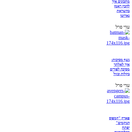
מתכונים איך
להכין ראמן
בהשראת
נארוטו
עדי פרל
נשף מסיכות:
איך לאלתר
מסיכה לפורים
בקלות ובזול
עדי פרל
פארק "קמפוס
הנוקמים"
יפתח