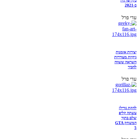
בקליפורניה
ב-2021
עדי פרל
יצירות אומנות
גיקיות מעוררות
השראה ששווה
להכיר
עדי פרל
להקת גורילז
עשתה קליפ
שלם בתוך
המשחק GTA
5