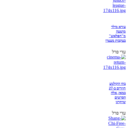
עזרא מילר
מושעה
מ"הפלאש"
בעקבות מעצרו
עדי פרל
בתי הקולנוע
חוזרים ב-27
במאי, אלה
הסרטים
שיוקרנו
עדי פרל