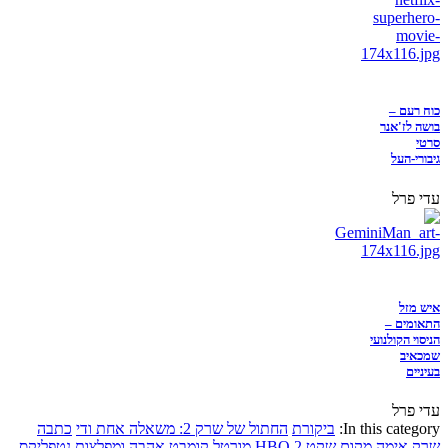
כוח רעם –
בושה לז'אנר
סרטי
גיבורי-העל
עדי פרל
איש מזל
התאומים –
הניסוי הקולנועי
שמכאיב
בעיניים
עדי פרל
In this category:
ביקורת
החתול של שרק 2: משאלה אחת ודי
כתבה
שרק
אימה
מקום שקט 2
HBO
מורטל קומבט
אהבה ומפלצות
נטפליקס