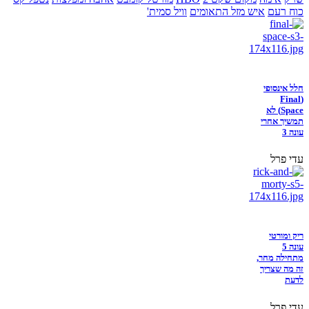
כוח רעם
איש מזל התאומים
וויל סמית'
חלל אינסופי
(Final
Space) לא
תמשיך אחרי
עונה 3
עדי פרל
ריק ומורטי
עונה 5
מתחילה מחר,
זה מה שצריך
לדעת
עדי פרל