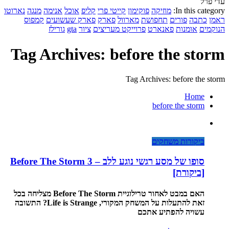
עדי פרל
In this category:
מוזיקה
פוקימון
קייטי פרי
קליפ
אוכל
אנימה
מנגה
נארוטו
ראמן
כתבה
פורים
תחפושת
מארוול
פארק
פארק שעשועים
קמפוס
הנוקמים
אומנות
פאנארט
פרוייקט מעריצים
ציור
gta
גורילז
Tag Archives: before the storm
Tag Archives: before the storm
Home
before the storm
ביקורות משחקים
סופו של מסע רגשי נוגע ללב – Before The Storm 3
[ביקורת]
האם במבט לאחור טרילוגיית Before The Storm מצליחה בכל
זאת להתעלות על המשחק המקורי, Life is Strange? התשובה
עשויה להפתיע אתכם