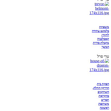
משפחת
בלמונט עתידה
לחזור:
קאסלבניה
מקבלת סדרת
המשך
עדי פרל
הפקת בית
הדרקון החלה,
השחקנים
בהקראת
תסריט
משותפת
ראשונה