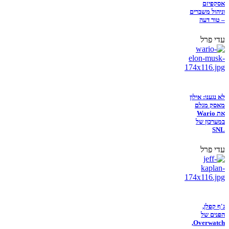
אסקפיזם
וניהול משברים
– טור דעה
עדי פרל
לא נגענו: אילון
מאסק מגלם
את Wario
במערכון של
SNL
עדי פרל
ג'ף קפלן,
הפנים של
Overwatch,