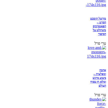
מורטל קומבט
הסרט –
הפאנסרביס
משתלט על
הסיפור
עדי פרל
אהבה
ומפלצות –
ביצוע מרגש
ומלא חן בסוף
העולם
עדי פרל