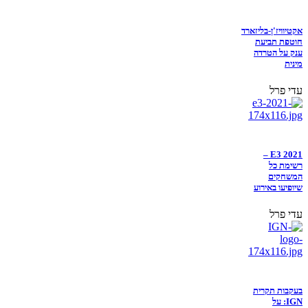
אקטיוויז'ן-בליזארד
חוטפת תביעת
ענק על הטרדה
מינית
עדי פרל
E3 2021 –
רשימת כל
המשחקים
שיופיעו באירוע
עדי פרל
בעקבות תקרית
IGN: על