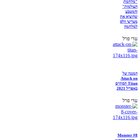
"מלחמת
העולמות"
והמטבע
שהוציא את
מעריצי וולס
למלחמה
עדי פרל
המנגה של
Attack on
Titan תסתיים
באפריל 2021
עדי פרל
Monster #8