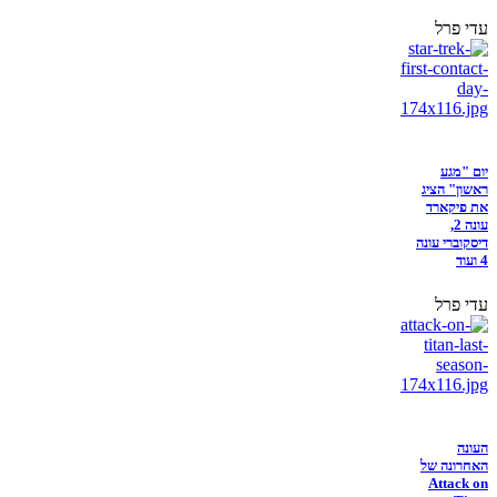
עדי פרל
יום "מגע
ראשון" הציג
את פיקארד
עונה 2,
דיסקוברי עונה
4 ועוד
עדי פרל
העונה
האחרונה של
Attack on