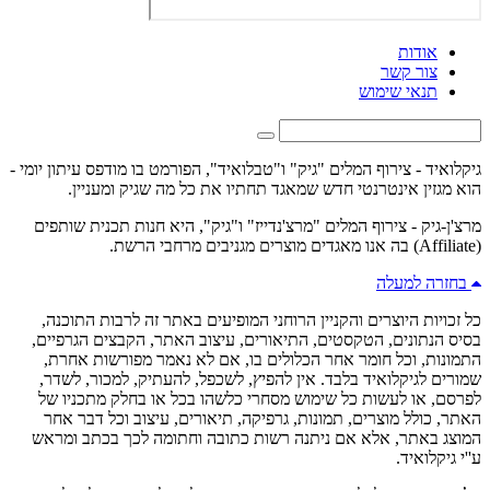
אודות
צור קשר
תנאי שימוש
גיקלואיד - צירוף המלים "גיק" ו"טבלואיד", הפורמט בו מודפס עיתון יומי -
הוא מגזין אינטרנטי חדש שמאגד תחתיו את כל מה שגיק ומעניין.
מרצ'ן-גיק - צירוף המלים "מרצ'נדייז" ו"גיק", היא חנות תכנית שותפים
(Affiliate) בה אנו מאגדים מוצרים מגניבים מרחבי הרשת.
בחזרה למעלה
כל זכויות היוצרים והקניין הרוחני המופיעים באתר זה לרבות התוכנה,
בסיס הנתונים, הטקסטים, התיאורים, עיצוב האתר, הקבצים הגרפיים,
התמונות, וכל חומר אחר הכלולים בו, אם לא נאמר מפורשות אחרת,
שמורים לגיקלואיד בלבד. אין להפיץ, לשכפל, להעתיק, למכור, לשדר,
לפרסם, או לעשות כל שימוש מסחרי כלשהו בכל או בחלק מתכניו של
האתר, כולל מוצרים, תמונות, גרפיקה, תיאורים, עיצוב וכל דבר אחר
המוצג באתר, אלא אם ניתנה רשות כתובה וחתומה לכך בכתב ומראש
ע''י גיקלואיד.