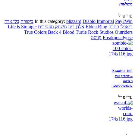
מופלאה?
עדי פרל
Pay2Win
Diablo Immortal
blizzard
In this category:
ביקורת
בליזארד
דיאבלו
כתבה
Elden Ring
אלדן רינג
משחק תפקידים
Life is Strange:
True Colors
Back 4 Blood
Turtle Rock Studios
Outriders
Freakpocalypse
קווסט
Zombie 100
– להפיק את
המיטב
מהאפוקליפסה
עדי פרל