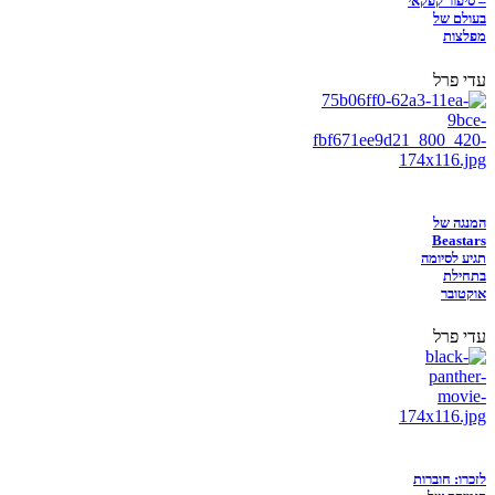
– סיפור קפקאי
בעולם של
מפלצות
עדי פרל
המנגה של
Beastars
תגיע לסיומה
בתחילת
אוקטובר
עדי פרל
לזכרו: חוברות