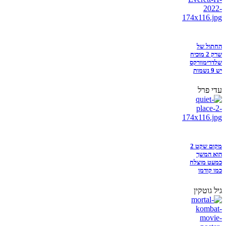
החתול של
שרק 2 מוכיח
שלדרימוורקס
יש 9 נשמות
עדי פרל
מקום שקט 2
הוא המשך
כמעט מוצלח
כמו קודמו
גיל גוטקין