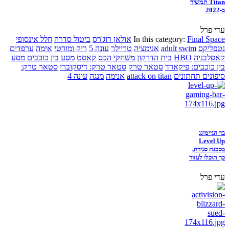
Titan תמשיך
ב-2022
עדי פרל
Final Space
In this category:
אולאן רוג'רס
ביטול סדרה
חלל אינסופי
נטפליקס
adult swim
אנימציה
טריילר
עונה 5
ריק ומורטי
אימה
ערפדים
קאסלבניה
HBO
בית הדרקון
משחקי הכס
קאסט
מסע בין כוכבים
מסע
בין כוכבים: פיקארד
סטאר טרק
סטאר טרק: דיסקוברי
סטאר טרק:
סיפונים תחתונים
attack on titan
אנימה
מנגה
עונה 4
בר הגיימינג
Level Up
בסכנת סגירה,
כך תוכלו לעזור
עדי פרל