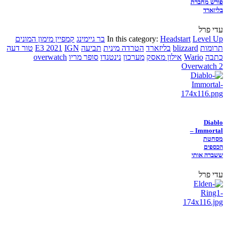
פורש מחברת
בליזארד
עדי פרל
Level Up
Headstart
In this category:
בר גיימינג
קמפיין מימון המונים
תרומות
blizzard
בליזארד
הטרדה מינית
תביעה
IGN
E3 2021
טור דעה
כתבה
Wario
אילון מאסק
מערכון
נינטנדו
סופר מריו
overwatch
Overwatch 2
Diablo
Immortal –
מסחטת
הכספים
ששברה אותי
עדי פרל