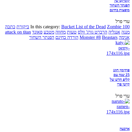
קומיקס של
הפנתר השחור
מופצות בחינם
עדי פרל
Zombie 100
Bucket List of the Dead
In this category:
ביקורת
כתבה
מנגה
אנגליה
הרברט גורג' וולס
טעות
מחווה
מטבע
פאונד
attack on titan
אנימה
Beastars
Monster #8
הורדה בחינם
הפנתר השחור
פוקימון חוגג
25 שנה עם
קליפ חדש של
קייטי פרי
עדי פרל
ארבעה