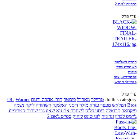
בספייס ג'אם 2
עדי פרל
הסרט האלמנה
השחורה עובר
סופית
לסטרימינג, צפו
בטריילר החדש
עדי פרל
In this category:
טריילר
מארוול
פוסטר
תור: אהבה ורעם
Warner
DC
Bros
הפלאש
מעצר
עזרא מילר
דיסני
האלמנה השחורה
לוקה
נשמה
פיקסאר
קרואלה
דיסני פלוס
לשחרר את גיא
שאנג-צ'י
שירות סטרימינג
ג'יימס לברון
זנדאיה
לוני טונס
ליהוק
ספייס ג'אם 2