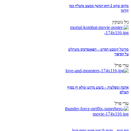
מקום שקט 2 הוא המשך כמעט מוצלח כמו
קודמו
גיל גוטקין
מורטל קומבט הסרט – הפאנסרביס משתלט
על הסיפור
עדי פרל
אהבה ומפלצות – ביצוע מרגש ומלא חן בסוף
העולם
עדי פרל
כוח רעם – בושה לז'אנר סרטי גיבורי-העל