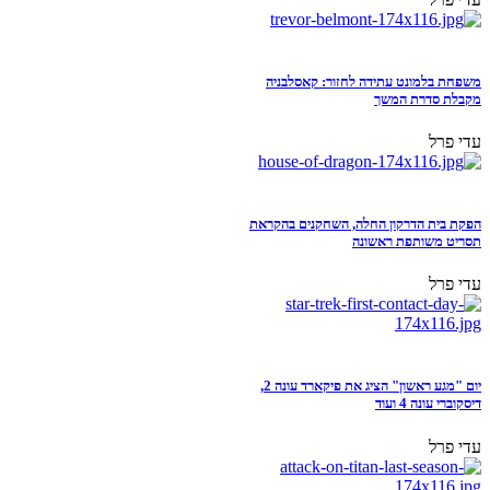
משפחת בלמונט עתידה לחזור: קאסלבניה
מקבלת סדרת המשך
עדי פרל
הפקת בית הדרקון החלה, השחקנים בהקראת
תסריט משותפת ראשונה
עדי פרל
יום "מגע ראשון" הציג את פיקארד עונה 2,
דיסקוברי עונה 4 ועוד
עדי פרל