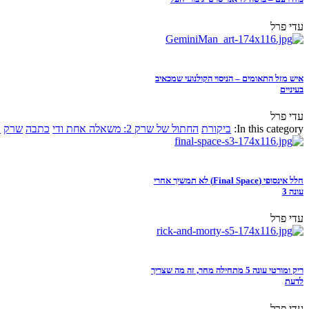
עדי פרל
איש מזל התאומים – הניסוי הקולנועי שמכאיב
בעיניים
עדי פרל
In this category:
ביקורת
החתול של שרק 2: משאלה אחת ודי
כתבה
שרק
א
חלל אינסופי (Final Space) לא תמשיך אחרי
עונה 3
עדי פרל
ריק ומורטי עונה 5 מתחילה מחר, זה מה שצריך
לדעת
עדי פרל