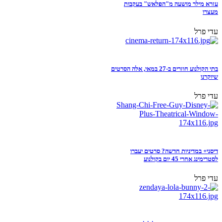
עזרא מילר מושעה מ"הפלאש" בעקבות
מעצרו
עדי פרל
בתי הקולנוע חוזרים ב-27 במאי, אלה הסרטים
שיוקרנו
עדי פרל
דיסני+ במדיניות חדשה? סרטים יעברו
לסטרימינג אחרי 45 יום בקולנוע
עדי פרל