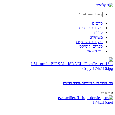
סרטים
ביקורות סרטים
סדרות
משחקים
ביקורות משחקים
ספרים וקומיקס
וכל השאר
תור: אהבה ורעם בטריילר ופוסטר חדשים
עדי פרל