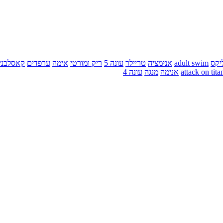
יקס
adult swim
אנימציה
טריילר
עונה 5
ריק ומורטי
אימה
ערפדים
קאסלבני
attack on tita
אנימה
מנגה
עונה 4