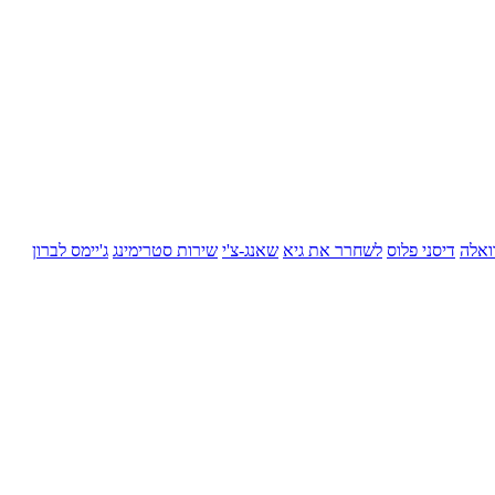
ואלה
דיסני פלוס
לשחרר את גיא
שאנג-צ'י
שירות סטרימינג
ג'יימס לברון