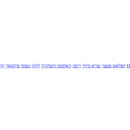
הפלאש
מעצר
עזרא מילר
דיסני
האלמנה השחורה
לוקה
נשמה
פיקסאר
קר