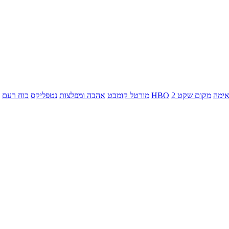
ימה
מקום שקט 2
HBO
מורטל קומבט
אהבה ומפלצות
נטפליקס
כוח רעם