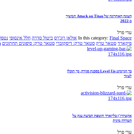
העונה האחרונה של Attack on Titan תמשיך
ב-2022
עדי פרל
Final Space
In this category:
אולאן רוג'רס
ביטול סדרה
חלל אינסופי
נטפל
פיקארד
סטאר טרק
סטאר טרק: דיסקוברי
סטאר טרק: סיפונים תחתונים
n
בר הגיימינג Level Up בסכנת סגירה, כך תוכלו
לעזור
עדי פרל
אקטיוויז'ן-בליזארד חוטפת תביעת ענק על
הטרדה מינית
עדי פרל