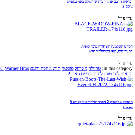
זנדאיה תדבב את הדמות של לולה באני בספייס
ג'אם 2
עדי פרל
הסרט האלמנה השחורה עובר סופית
לסטרימינג, צפו בטריילר החדש
עדי פרל
In this category:
טריילר
מארוול
פוסטר
תור: אהבה ורעם
Warner Bros
DC
זנדאיה
לוני טונס
ליהוק
ספייס ג'אם 2
החתול של שרק 2 מוכיח שלדרימוורקס יש 9
נשמות
עדי פרל