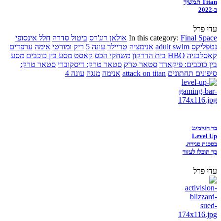
Titan תמשיך
ב-2022
עדי פרל
Final Space
In this category:
אולאן רוג'רס
ביטול סדרה
חלל אינסופי
נטפליקס
adult swim
אנימציה
טריילר
עונה 5
ריק ומורטי
אימה
ערפדים
קאסלבניה
HBO
בית הדרקון
משחקי הכס
קאסט
מסע בין כוכבים
מסע
בין כוכבים: פיקארד
סטאר טרק
סטאר טרק: דיסקוברי
סטאר טרק:
סיפונים תחתונים
attack on titan
אנימה
מנגה
עונה 4
בר הגיימינג
Level Up
בסכנת סגירה,
כך תוכלו לעזור
עדי פרל