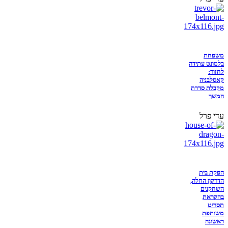
משפחת
בלמונט עתידה
לחזור:
קאסלבניה
מקבלת סדרת
המשך
עדי פרל
הפקת בית
הדרקון החלה,
השחקנים
בהקראת
תסריט
משותפת
ראשונה