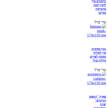
מתכונים איך
להכין ראמן
בהשראת
נארוטו
עדי פרל
נשף מסיכות:
איך לאלתר
מסיכה לפורים
בקלות ובזול
עדי פרל
פארק "קמפוס
הנוקמים"
יפתח