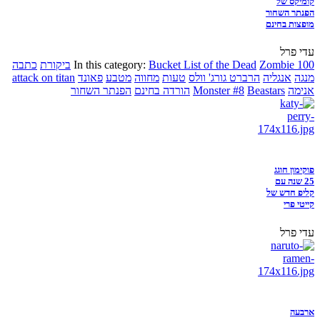
קומיקס של
הפנתר השחור
מופצות בחינם
עדי פרל
Zombie 100
Bucket List of the Dead
In this category:
ביקורת
כתבה
מנגה
אנגליה
הרברט גורג' וולס
טעות
מחווה
מטבע
פאונד
attack on titan
אנימה
Beastars
Monster #8
הורדה בחינם
הפנתר השחור
פוקימון חוגג
25 שנה עם
קליפ חדש של
קייטי פרי
עדי פרל
ארבעה