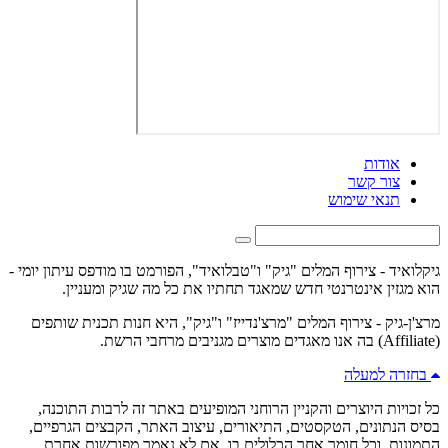
אודות
צור קשר
תנאי שימוש
גיקלואיד - צירוף המלים "גיק" ו"טבלואיד", הפורמט בו מודפס עיתון יומי -
הוא מגזין אינטרנטי חדש שמאגד תחתיו את כל מה שגיק ומעניין.
מרצ'ן-גיק - צירוף המלים "מרצ'נדייז" ו"גיק", היא חנות תכנית שותפים
(Affiliate) בה אנו מאגדים מוצרים מגניבים מרחבי הרשת.
בחזרה למעלה
כל זכויות היוצרים והקניין הרוחני המופיעים באתר זה לרבות התוכנה,
בסיס הנתונים, הטקסטים, התיאורים, עיצוב האתר, הקבצים הגרפיים,
התמונות, וכל חומר אחר הכלולים בו, אם לא נאמר מפורשות אחרת,