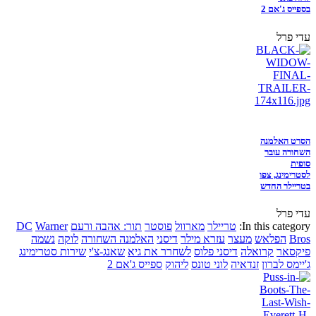
בספייס ג'אם 2
עדי פרל
הסרט האלמנה
השחורה עובר
סופית
לסטרימינג, צפו
בטריילר החדש
עדי פרל
In this category:
טריילר
מארוול
פוסטר
תור: אהבה ורעם
Warner
DC
Bros
הפלאש
מעצר
עזרא מילר
דיסני
האלמנה השחורה
לוקה
נשמה
פיקסאר
קרואלה
דיסני פלוס
לשחרר את גיא
שאנג-צ'י
שירות סטרימינג
ג'יימס לברון
זנדאיה
לוני טונס
ליהוק
ספייס ג'אם 2