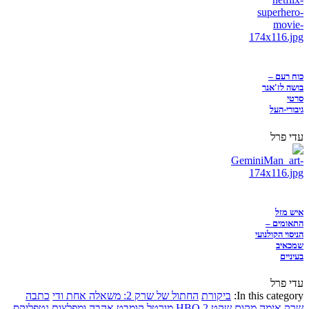
כוח רעם –
בושה לז'אנר
סרטי
גיבורי-העל
עדי פרל
איש מזל
התאומים –
הניסוי הקולנועי
שמכאיב
בעיניים
עדי פרל
In this category:
ביקורת
החתול של שרק 2: משאלה אחת ודי
כתבה
שרק
אימה
מקום שקט 2
HBO
מורטל קומבט
אהבה ומפלצות
נטפליקס