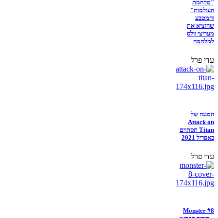
"מלחמת
העולמות"
והמטבע
שהוציא את
מעריצי וולס
למלחמה
עדי פרל
המנגה של
Attack on
Titan תסתיים
באפריל 2021
עדי פרל
Monster #8