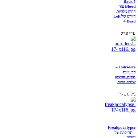
Back 4
Blood עוד
רחוק מלהיות
היורש של Left
4 Dead
עדי פרל
Outriders –
הרעיונות
טובים, הביצוע
שלהם פחות
גיל גוטקין
Freakpocalypse
– תחילתה של
ידידות