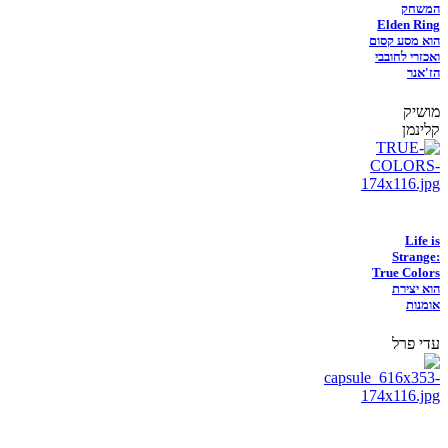
המשחק
Elden Ring
הוא מסע קסום
ואכזרי לחובבי
הז'אנר
מושיק
קלינמן
Life is
Strange:
True Colors
הוא יצירת
אומנות
עדי פרל