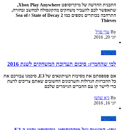
התכנית החדשה של מיקרוסופט Xbox Play Anywhere,
שתאפשר לכם להעביר משחקים מהקונסולה למחשב ובחזרה,
התרחבה בכותרים נוספים כמו State of Decay 2 ו-Sea of
Thieves
By
עדי פרל
יוני 20, 2016
משחקים
למי שהחמיץ: סיכום תערוכת המשחקים לשנת 2016
אם פספסתם את מסיבות העיתונאים של E3, סיכמנו עבורכם את
כל ההכרזות הגדולות והעדכונים החשובים שאתם צריכים לדעת
כדי ליישר קו עם החברים הגיימרים שלכם
By
גיא שושן
יוני 16, 2016
משחקים
צפו: המצגות של מיקרוסופט, יוביסופט וסוני ב-E3