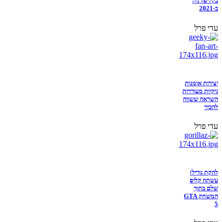
בקליפורניה
ב-2021
עדי פרל
יצירות אומנות
גיקיות מעוררות
השראה ששווה
להכיר
עדי פרל
להקת גורילז
עשתה קליפ
שלם בתוך
המשחק GTA
5