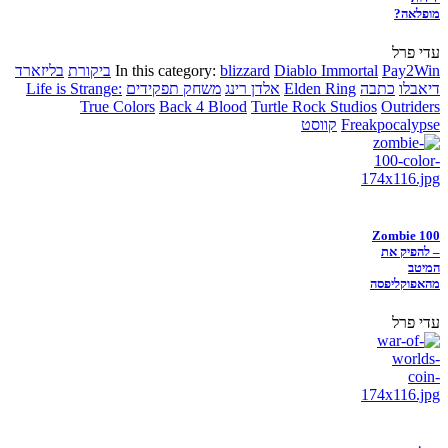
מופלאה?
עדי פרל
Pay2Win
Diablo Immortal
blizzard
In this category:
ביקורת
בליזארד
דיאבלו
כתבה
Elden Ring
אלדן רינג
משחק תפקידים
Life is Strange:
True Colors
Back 4 Blood
Turtle Rock Studios
Outriders
Freakpocalypse
קווסט
Zombie 100
– להפיק את
המיטב
מהאפוקליפסה
עדי פרל