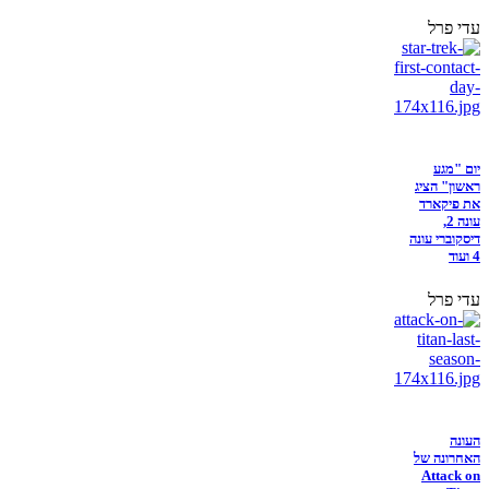
עדי פרל
יום "מגע
ראשון" הציג
את פיקארד
עונה 2,
דיסקוברי עונה
4 ועוד
עדי פרל
העונה
האחרונה של
Attack on