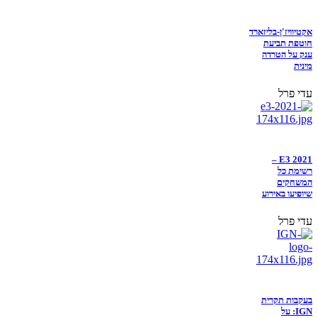
אקטיוויז'ן-בליזארד
חוטפת תביעת
ענק על הטרדה
מינית
עדי פרל
E3 2021 –
רשימת כל
המשחקים
שיופיעו באירוע
עדי פרל
בעקבות תקרית
IGN: על