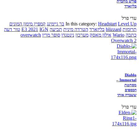
פורש מחברת
בליזארד
עדי פרל
Level Up
Headstart
In this category:
בר גיימינג
קמפיין מימון המונים
תרומות
blizzard
בליזארד
הטרדה מינית
תביעה
IGN
E3 2021
טור דעה
כתבה
Wario
אילון מאסק
מערכון
נינטנדו
סופר מריו
overwatch
Overwatch 2
Diablo
Immortal –
מסחטת
הכספים
ששברה אותי
עדי פרל