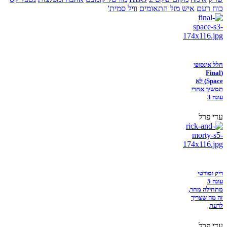
כוח רעם
איש מזל התאומים
וויל סמית'
חלל אינסופי
(Final
Space) לא
תמשיך אחרי
עונה 3
עדי פרל
ריק ומורטי
עונה 5
מתחילה מחר,
זה מה שצריך
לדעת
עדי פרל