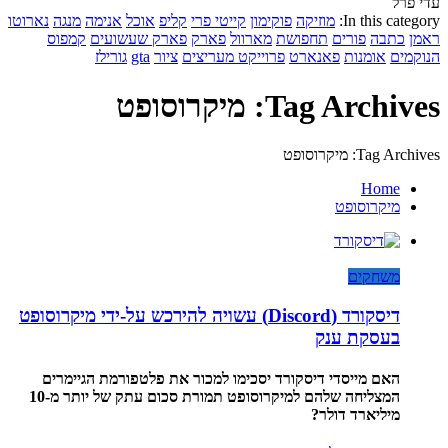
עדי פרל
In this category:
מוזיקה
פוקימון
קייטי פרי
קליפ
אוכל
אנימה
מנגה
נארוטו
ראמן
כתבה
פורים
תחפושת
מארוול
פארק
פארק שעשועים
קמפוס
הנוקמים
אומנות
פאנארט
פרוייקט מעריצים
ציור
gta
גורילז
Tag Archives: מיקרוסופט
Tag Archives: מיקרוסופט
Home
מיקרוסופט
משחקים
דיסקורד (Discord) עשויה להירכש על-ידי מיקרוסופט
בעסקת ענק
האם מייסדי דיסקורד יסכימו למכור את פלטפורמת הגיימרים
המצליחה שלהם למיקרוסופט תמורת סכום עתק של יותר מ-10
מיליארד דולר?