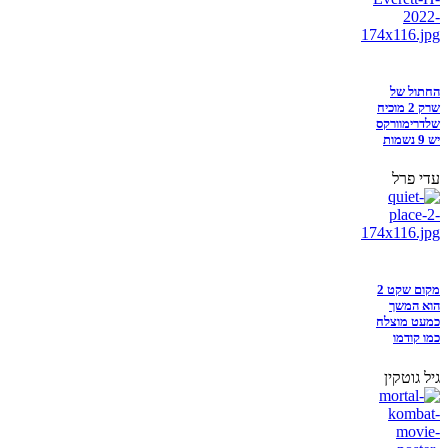
החתול של
שרק 2 מוכיח
שלדרימוורקס
יש 9 נשמות
עדי פרל
מקום שקט 2
הוא המשך
כמעט מוצלח
כמו קודמו
גיל גוטקין