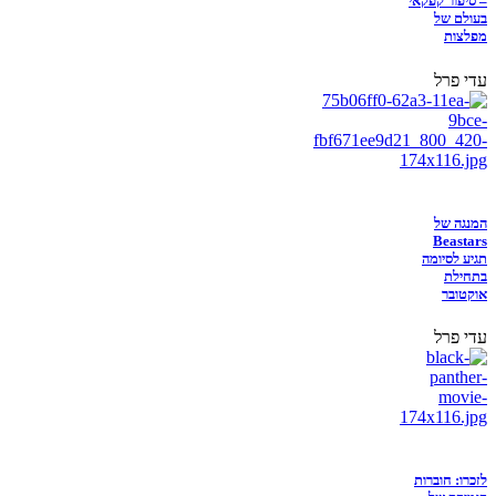
– סיפור קפקאי
בעולם של
מפלצות
עדי פרל
המנגה של
Beastars
תגיע לסיומה
בתחילת
אוקטובר
עדי פרל
לזכרו: חוברות