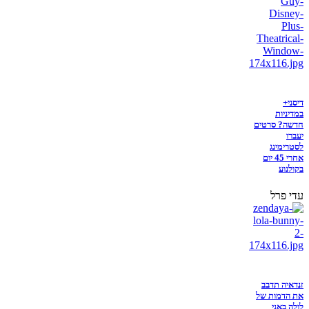
דיסני+
במדיניות
חדשה? סרטים
יעברו
לסטרימינג
אחרי 45 יום
בקולנוע
עדי פרל
זנדאיה תדבב
את הדמות של
לולה באני