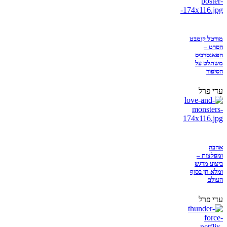
מורטל קומבט
הסרט –
הפאנסרביס
משתלט על
הסיפור
עדי פרל
אהבה
ומפלצות –
ביצוע מרגש
ומלא חן בסוף
העולם
עדי פרל