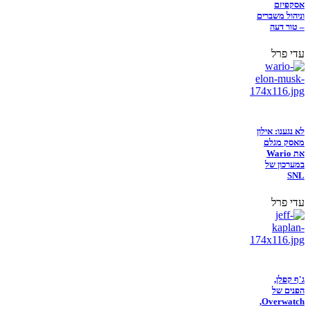
אסקפיזם
וניהול משברים
– טור דעה
עדי פרל
לא נגענו: אילון
מאסק מגלם
את Wario
במערכון של
SNL
עדי פרל
ג'ף קפלן,
הפנים של
Overwatch,