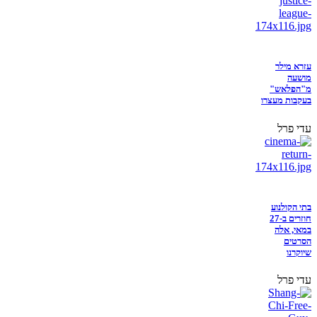
עזרא מילר
מושעה
מ"הפלאש"
בעקבות מעצרו
עדי פרל
בתי הקולנוע
חוזרים ב-27
במאי, אלה
הסרטים
שיוקרנו
עדי פרל