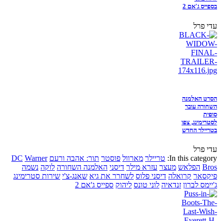
בספייס ג'אם 2
עדי פרל
הסרט האלמנה
השחורה עובר
סופית
לסטרימינג, צפו
בטריילר החדש
עדי פרל
In this category:
טריילר
מארוול
פוסטר
תור: אהבה ורעם
Warner
DC
Bros
הפלאש
מעצר
עזרא מילר
דיסני
האלמנה השחורה
לוקה
נשמה
פיקסאר
קרואלה
דיסני פלוס
לשחרר את גיא
שאנג-צ'י
שירות סטרימינג
ג'יימס לברון
זנדאיה
לוני טונס
ליהוק
ספייס ג'אם 2