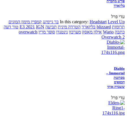
פורש מחברת
בליזארד
עדי פרל
Level Up
Headstart
In this category:
בר גיימינג
קמפיין מימון המונים
תרומות
blizzard
בליזארד
הטרדה מינית
תביעה
IGN
E3 2021
טור דעה
כתבה
Wario
אילון מאסק
מערכון
נינטנדו
סופר מריו
overwatch
Overwatch 2
Diablo
Immortal –
מסחטת
הכספים
ששברה אותי
עדי פרל