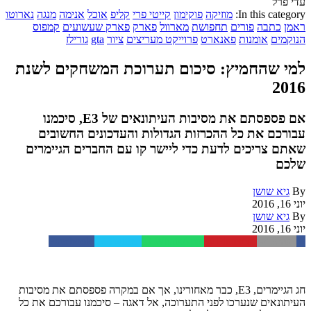
עדי פרל
In this category:
מוזיקה
פוקימון
קייטי פרי
קליפ
אוכל
אנימה
מנגה
נארוטו
ראמן
כתבה
פורים
תחפושת
מארוול
פארק
פארק שעשועים
קמפוס
הנוקמים
אומנות
פאנארט
פרוייקט מעריצים
ציור
gta
גורילז
למי שהחמיץ: סיכום תערוכת המשחקים לשנת
2016
אם פספסתם את מסיבות העיתונאים של E3, סיכמנו
עבורכם את כל ההכרזות הגדולות והעדכונים החשובים
שאתם צריכים לדעת כדי ליישר קו עם החברים הגיימרים
שלכם
By
גיא שושן
יוני 16, 2016
By
גיא שושן
יוני 16, 2016
Facebook
Twitter
WhatsApp
Pinterest
Email
חג הגיימרים, E3, כבר מאחורינו, אך אם במקרה פספסתם את מסיבות
העיתונאים שנערכו לפני התערוכה, אל דאגה – סיכמנו עבורכם את כל