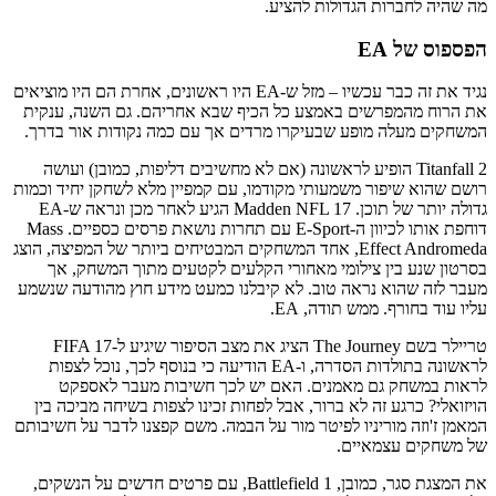
מה שהיה לחברות הגדולות להציע.
הפספוס של EA
נגיד את זה כבר עכשיו – מזל ש-EA היו ראשונים, אחרת הם היו מוציאים
את הרוח מהמפרשים באמצע כל הכיף שבא אחריהם. גם השנה, ענקית
המשחקים מעלה מופע שבעיקרו מרדים אך עם כמה נקודות אור בדרך.
Titanfall 2 הופיע לראשונה (אם לא מחשיבים דליפות, כמובן) ועושה
רושם שהוא שיפור משמעותי מקודמו, עם קמפיין מלא לשחקן יחיד וכמות
גדולה יותר של תוכן. Madden NFL 17 הגיע לאחר מכן ונראה ש-EA
דוחפת אותו לכיוון ה-E-Sport עם תחרות נושאת פרסים כספיים. Mass
Effect Andromeda, אחד המשחקים המבטיחים ביותר של המפיצה, הוצג
בסרטון שנע בין צילומי מאחורי הקלעים לקטעים מתוך המשחק, אך
מעבר לזה שהוא נראה טוב. לא קיבלנו כמעט מידע חוץ מהודעה שנשמע
עליו עוד בחורף. ממש תודה, EA.
טריילר בשם The Journey הציג את מצב הסיפור שיגיע ל-FIFA 17
לראשונה בתולדות הסדרה, ו-EA הודיעה כי בנוסף לכך, נוכל לצפות
לראות במשחק גם מאמנים. האם יש לכך חשיבות מעבר לאספקט
הויזואלי? כרגע זה לא ברור, אבל לפחות זכינו לצפות בשיחה מביכה בין
המאמן ז'וזה מוריניו לפיטר מור על הבמה. משם קפצנו לדבר על חשיבותם
של משחקים עצמאיים.
את המצגת סגר, כמובן, Battlefield 1, עם פרטים חדשים על הנשקים,