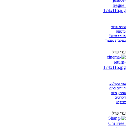
עזרא מילר
מושעה
מ"הפלאש"
בעקבות מעצרו
עדי פרל
בתי הקולנוע
חוזרים ב-27
במאי, אלה
הסרטים
שיוקרנו
עדי פרל