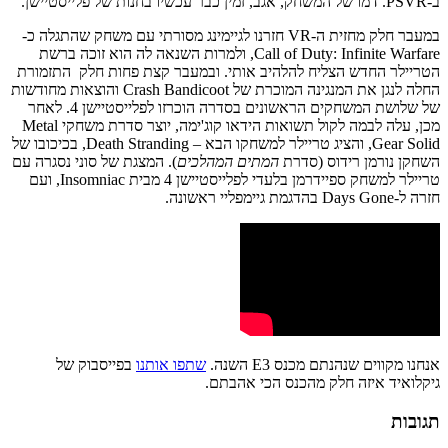
ב-PSVR. דמו של המשחק, אגב, זמין כבר עכשיו בחנות של פלייסטיישן.
במעבר חלק מחזית ה-VR חזרנו לגיימינג מסורתי עם משחק שהתגלה כ-
Call of Duty: Infinite Warfare, ולמרות השנאה לה הוא זוכה ברשת
הטריילר החדש הצליח להלהיב אותי. ובמעבר קצת פחות חלק התזמורת
החלה לנגן את המנגינה המוכרת של Crash Bandicoot והוצאות מחודשות
של שלושת המשחקים הראשונים בסדרה הוכרזו לפלייסטיישן 4. לאחר
מכן, עלה לבמה לקול תשואות הידאו קוג'ימה, יוצר סדרת משחקי Metal
Gear Solid, והציג טריילר למשחקו הבא – Death Stranding, בכיכובו של
השחקן נורמן רידוס (סדרת
המתים המהלכים
). המצגת של סוני נסגרה עם
טריילר למשחק ספיידרמן בלעדי לפלייסטיישן 4 מבית Insomniac, ועם
חזרה ל-Days Gone בהדגמת גיימפליי ראשונה.
אנחנו מקווים שנהנתם מכנס E3 השנה.
שתפו אותנו
בפייסבוק של
גיקלואיד איזה חלק מהכנס הכי אהבתם.
תגובות