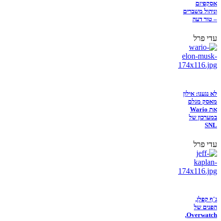
אסקפיזם
וניהול משברים
– טור דעה
עדי פרל
לא נגענו: אילון
מאסק מגלם
את Wario
במערכון של
SNL
עדי פרל
ג'ף קפלן,
הפנים של
Overwatch,