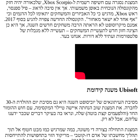
המצגת נסגרה עם חשיפה רשמית ל-Xbox Scorpio, שלכאורה יהיה חזק
מהקונסולה הנוכחית באופן משמעותי. אך אין סיבה לדאוג – פיל ספנסר,
ראש Xbox, מדגיש כי כל האביזרים והמשחקים יתאימו לכל הדגמים וכי
"אף אחד לא ישאר מאחור". הקונסולה החדשה צפויה להגיע בסוף 2017.
אמנם מיקרוסופט לא הראתה הרבה משחקים חדשים השנה, אך היא כן
הציגה חזון חדש לתעשיית המשחקים – תעשייה ללא מגבלות של
פלטפורמות ועתיד ללא דורות. אנחנו בעד.
Ubisoft משנה קידומת
מסיבת העיתונאים של יוביסופט השנה היא גם מסיבת יום ההולדת ה-30
לחברה. את המצגת שוב הנחתה איישה טיילר המקסימה, עם חוש ההומור
החד (והלפעמים קצת בוטה) שלה, ונראו בה בעיקר דברים שכבר ידענו
עליהם, אבל לא רק.
המצגת התחילה בצורה די משונה, במה שמרגיש כמו מבט חטוף אל תוך
תהליך מחשבתו של אדם דו-קוטבי – מריקוד הזוי בתחפושות להתייחסות