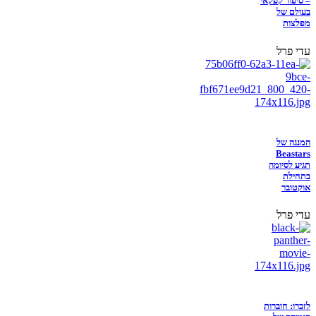
– סיפור קפקאי
בעולם של
מפלצות
עדי פרל
המנגה של
Beastars
תגיע לסיומה
בתחילת
אוקטובר
עדי פרל
לזכרו: חוברות