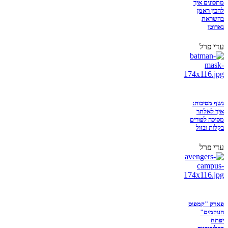
מתכונים איך
להכין ראמן
בהשראת
נארוטו
עדי פרל
נשף מסיכות:
איך לאלתר
מסיכה לפורים
בקלות ובזול
עדי פרל
פארק "קמפוס
הנוקמים"
יפתח