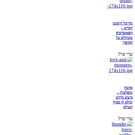
מורטל קומבט
הסרט –
הפאנסרביס
משתלט על
הסיפור
עדי פרל
אהבה
ומפלצות –
ביצוע מרגש
ומלא חן בסוף
העולם
עדי פרל