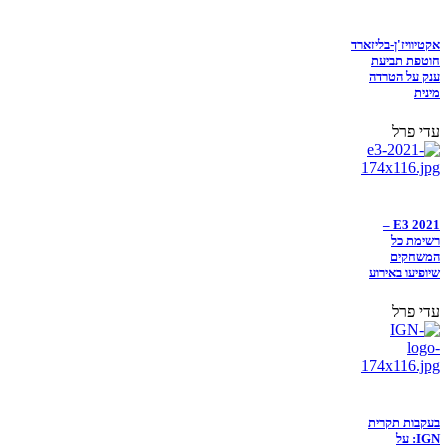
אקטיוויז'ן-בליזארד
חוטפת תביעת
ענק על הטרדה
מינית
עדי פרל
E3 2021 –
רשימת כל
המשחקים
שיופיעו באירוע
עדי פרל
בעקבות תקרית
IGN: על