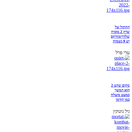
החתול של
שרק 2 מוכיח
שלדרימוורקס
יש 9 נשמות
עדי פרל
מקום שקט 2
הוא המשך
כמעט מוצלח
כמו קודמו
גיל גוטקין