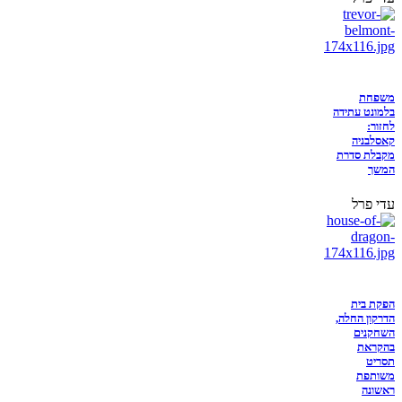
משפחת
בלמונט עתידה
לחזור:
קאסלבניה
מקבלת סדרת
המשך
עדי פרל
הפקת בית
הדרקון החלה,
השחקנים
בהקראת
תסריט
משותפת
ראשונה