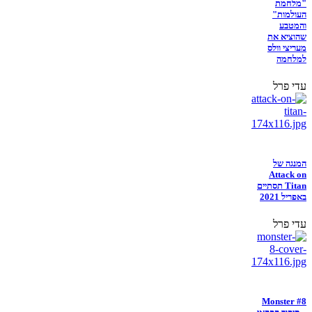
"מלחמת
העולמות"
והמטבע
שהוציא את
מעריצי וולס
למלחמה
עדי פרל
המנגה של
Attack on
Titan תסתיים
באפריל 2021
עדי פרל
Monster #8