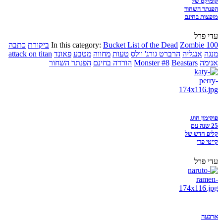
קומיקס של
הפנתר השחור
מופצות בחינם
עדי פרל
Zombie 100
Bucket List of the Dead
In this category:
ביקורת
כתבה
מנגה
אנגליה
הרברט גורג' וולס
טעות
מחווה
מטבע
פאונד
attack on titan
אנימה
Beastars
Monster #8
הורדה בחינם
הפנתר השחור
פוקימון חוגג
25 שנה עם
קליפ חדש של
קייטי פרי
עדי פרל
ארבעה