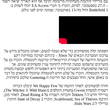
עם טריילר והדגמת משחקיות מרשימה וקיבל אף הוא תאריך יציאה רשמי
– ה-27 בספטמבר. לסיום, הוכרז כי חברי EA Access יוכלו לשחק ב-
Battlefield 1 החל מה-13 באוקטובר, שמונה ימים לפני כולם.
הפסקה קלה ממשחקים כדי שלא נשכח לנשום, ואנחנו מקבלים מידע על
עדכוני המערכת הבאים של Xbox – ביניהם תמיכה במוזיקת רקע
והגעתה הידועה של העוזרת הוירטואלית קורטנה לקונסולה. הוכרז גם על
מועדונים שישמשו כמעין קהילות לתחומי עניין ומשחקים שונים, אך
כנראה שהפונקציה המעניינת ביותר היא האפשרות לחפש קבוצת משחק
מתוך הקונסולה. הוכרז על שלט חדש לקונסולה שתוכלו להתאים כל דבר
בו באופן אישי, החל מצבעים ועד חריטת ה-Gamertag שלכם בתחתית.
חזרה למשחקים: לאחר הדגמה של We Happy Few קיבלנו הכרזה
רשמית למשחק Gwent (משחק הקלפים מ-The Witcher 3: Wild Hunt),
טריילר חדש ל-Tekken 7 והכרזה רשמית על Dead Rising 4. לאחר מכן,
הודגמו Scalebound, Sea of Thieves, הוכרז State of Decay 2 והוקרן
טריילר ל-Halo Wars 2.