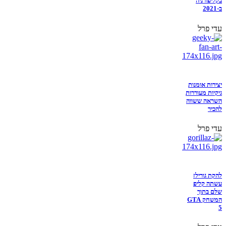
בקליפורניה
ב-2021
עדי פרל
יצירות אומנות
גיקיות מעוררות
השראה ששווה
להכיר
עדי פרל
להקת גורילז
עשתה קליפ
שלם בתוך
המשחק GTA
5