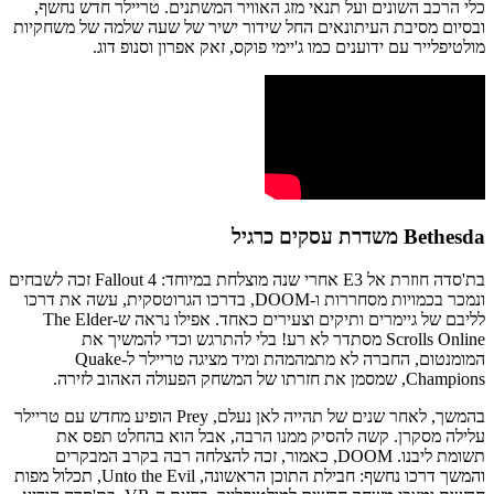
כלי הרכב השונים ועל תנאי מזג האוויר המשתנים. טריילר חדש נחשף,
ובסיום מסיבת העיתונאים החל שידור ישיר של שעה שלמה של משחקיות
מולטיפלייר עם ידוענים כמו ג'יימי פוקס, זאק אפרון וסנופ דוג.
Bethesda משדרת עסקים כרגיל
בת'סדה חוזרת אל E3 אחרי שנה מוצלחת במיוחד: Fallout 4 זכה לשבחים
ונמכר בכמויות מסחררות ו-DOOM, בדרכו הגרוטסקית, עשה את דרכו
לליבם של גיימרים ותיקים וצעירים כאחד. אפילו נראה ש-The Elder
Scrolls Online מסתדר לא רע! בלי להתרגש וכדי להמשיך את
המומנטום, החברה לא מתמהמהת ומיד מציגה טריילר ל-Quake
Champions, שמסמן את חזרתו של המשחק הפעולה האהוב לזירה.
בהמשך, לאחר שנים של תהייה לאן נעלם, Prey הופיע מחדש עם טריילר
עלילה מסקרן. קשה להסיק ממנו הרבה, אבל הוא בהחלט תפס את
תשומת ליבנו. DOOM, כאמור, זכה להצלחה רבה בקרב המבקרים
והמשך דרכו נחשף: חבילת התוכן הראשונה, Unto the Evil, תכלול מפות