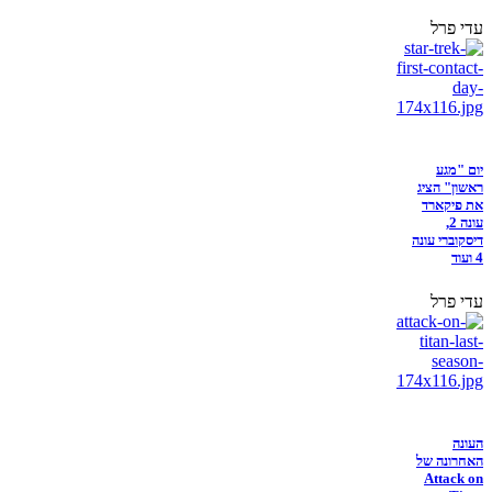
עדי פרל
יום "מגע
ראשון" הציג
את פיקארד
עונה 2,
דיסקוברי עונה
4 ועוד
עדי פרל
העונה
האחרונה של
Attack on