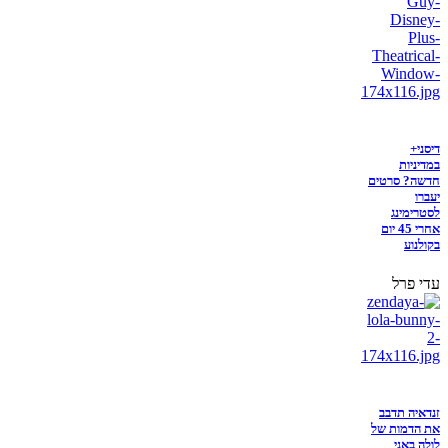
דיסני+
במדיניות
חדשה? סרטים
יעברו
לסטרימינג
אחרי 45 יום
בקולנוע
עדי פרל
זנדאיה תדבב
את הדמות של
לולה באני