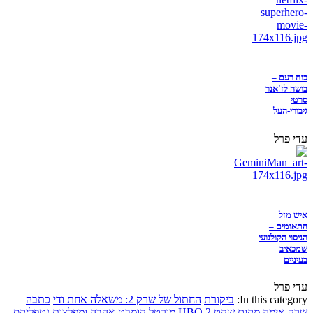
כוח רעם –
בושה לז'אנר
סרטי
גיבורי-העל
עדי פרל
איש מזל
התאומים –
הניסוי הקולנועי
שמכאיב
בעיניים
עדי פרל
In this category:
ביקורת
החתול של שרק 2: משאלה אחת ודי
כתבה
שרק
אימה
מקום שקט 2
HBO
מורטל קומבט
אהבה ומפלצות
נטפליקס