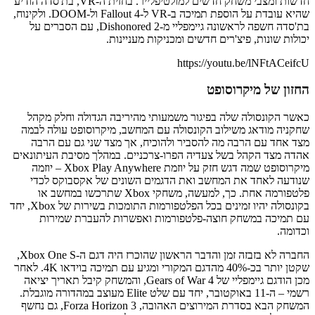
חדשות ומצבי משחק חדשים למולטיפלייר. בחזית ה-VR, בת'סדה הודיע
שהיא עובדת על הוספת תמיכה ב-VR ל-Fallout 4 ול-DOOM. ולקינוח,
בת'סדה חשפה לראשונה גיימפליי מ-Dishonored 2, עם הסברים על
יכולות שונות, פיצ'רים חדשים ומכניקות מעניינות.
https://youtu.be/lNFtACeifcU
החזון של מיקרוסופט
כאשר הקונסולה שלה בפיגור משמעותי מהיריבה הגדולה וחלק מקהל
שחקניה מודאג משילוב הקונסולה עם המחשב, מיקרוסופט עולה לבמה
מצד אחד עם הרבה מה להסביר ולהוכיח, אך מצד שני גם עם הרבה
אהדה מצד הקהל בשל צעדיה הפרו-צרכניים. במהלך מסיבת העיתונאים
מיקרוסופט שמה דגש חזק על יוזמת Xbox Play Anywhere – יוזמה
שנודעה לאחד את המחשב ואת הדגמים השונים של אקסבוקס לכדי
פלטפורמה אחת. כך, למעשה, משחקי Xbox שתרכשו במחשב או
בקונסולה יהיו זמינים בכל הפלטפורמות התומכות בשירות של Xbox, יחד
עם תמיכה במשחק חוצה-פלטפורמות ואפשרות להעברת שמירות
וכדומה.
החברה לא בזבזה זמן והדבר הראשון שהוכרז היה דגם ה-Xbox One S,
שקטן יותר בכ-40% מהדגם המקורי ומגיע עם תמיכה בוידאו 4K. לאחר
מכן הודגם גיימפליי של Gears of War 4, והמשחק קיבל תאריך יציאה
רשמי – ה-11 באוקטובר, יחד עם שלט Elite מעוצב במהדורה מוגבלת.
המשחק הבא בסדרת המירוצים האהובה, Forza Horizon 3, גם נחשף