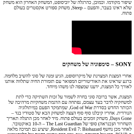
שיפור מקודמו. וכמובן, כהרגלה של יוביסופט, המשחק האחרון הוא משחק
שלא ראינו בעבר, והפעם – Steep, משחק ספורט אקסטרים בעולם
פתוח.
SONY – סימפוניה של משחקים
אחרי המצגת המצוינת של מיקרוסופט, הגיע זמנה של סוני להשיב מלחמה.
ברגע שראינו את האודיטוריום המפואר עם תזמורת החיה שתלווה אותנו
לאורך כל המצגת, ידענו שמצפה לנו משהו מיוחד.
המצגת, אשר ברובה סוני בחרה לשמור על זכות השתיקה כדי לתת
למשחקיה לדבר בעד עצמם, נפתחה עם הדגמת משחקיות מרהיבה של
הכותר החדש בסדרת God of War, שמתמקד הפעם במיתולוגיה
הנורדית. אחריו קיבלנו סוף סוף הצצה למשחק הבא של סטודיו בנד –
Days Gone, משחק זומבים בעולם פתוח. מיד לאחר מכן התגלה תאריך
השחרור ה(כנראה) סופי של The Last Guardian – ה-10 באוקטובר.
לאחר מכן נחשף Resident Evil 7: Biohazard, שיציע גם תמיכה מלאה