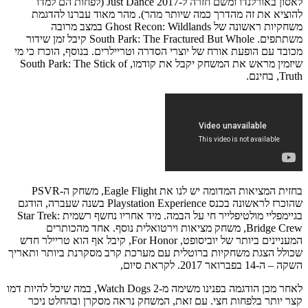
לאסון באורלנדו ומשם חזרה ל-Just Dance 2017 (לפחות הם למדו
להוציא את זה מהדרך כמה שיותר מהר). מהר מאוד עברנו להדגמת
משחקיות ראשונה של Ghost Recon: Wildlands במצב מרובה
משתתפים. South Park: The Fractured But Whole קיבל זמן שידור
מכובד עם הופעת אורח של יוצרי הסדרה וטריילרים. בנוסף, הוכרז כי מי
שיזמין מראש את המשחק יקבל את קודמו, South Park: The Stick of
Truth, בחינם.
בחזית המציאות המדומה יש לנו את Eagle Flight, משחק ה-PSVR
שהוכרז לראשונה בכנס Playstation Experience בשנה שעברה, הודגם
בגיימפליי מולטיפלייר חי על הבמה. מיד אחריו נחשף רשמית Star Trek:
Bridge Crew, משחק מציאות וירטואלית נוסף. אחד מהכותרים
המעניינים ביותר של יוביסופט, For Honor, קיבל אף הוא טריילר חדש
שכולל הצגת משחקיות ברוטלית עם מערכת קרב מסקרנת ביותר ותאריך
השקה – ה-14 בפברואר 2017. לקראת סיום,
לאחר מכן הודגמה בפנינו משימה מ-Watch Dogs 2, במה שיכל להיות דמו
קצר יותר בלפחות חצי. עם זאת, המשחק נראה מסקרן ובהחלט ניכר