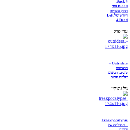
Back 4
Blood עוד
רחוק מלהיות
היורש של Left
4 Dead
עדי פרל
Outriders –
הרעיונות
טובים, הביצוע
שלהם פחות
גיל גוטקין
Freakpocalypse
– תחילתה של
ידידות