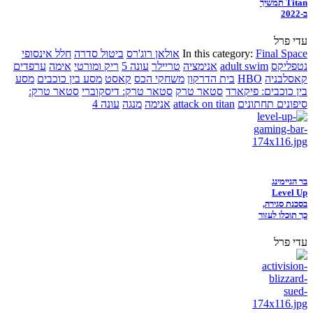
Titan תמשיך
ב-2022
עדי פרל
Final Space
In this category:
אולאן רוג'רס
ביטול סדרה
חלל אינסופי
נטפליקס
adult swim
אנימציה
טריילר
עונה 5
ריק ומורטי
אימה
ערפדים
קאסלבניה
HBO
בית הדרקון
משחקי הכס
קאסט
מסע בין כוכבים
מסע
בין כוכבים: פיקארד
סטאר טרק
סטאר טרק: דיסקוברי
סטאר טרק:
סיפונים תחתונים
attack on titan
אנימה
מנגה
עונה 4
בר הגיימינג
Level Up
בסכנת סגירה,
כך תוכלו לעזור
עדי פרל