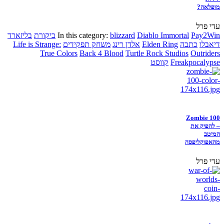
מופלאה?
עדי פרל
Pay2Win
Diablo Immortal
blizzard
In this category:
ביקורת
בליזארד
דיאבלו
כתבה
Elden Ring
אלדן רינג
משחק תפקידים
Life is Strange:
True Colors
Back 4 Blood
Turtle Rock Studios
Outriders
Freakpocalypse
קווסט
Zombie 100
– להפיק את
המיטב
מהאפוקליפסה
עדי פרל