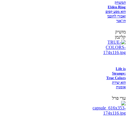
המשחק
Elden Ring
הוא מסע קסום
ואכזרי לחובבי
הז'אנר
מושיק
קלינמן
Life is
Strange:
True Colors
הוא יצירת
אומנות
עדי פרל