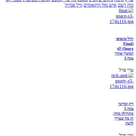
כוח רעם
איש מזל התאומים
וויל סמית'
חלל אינסופי
(Final
Space) לא
תמשיך אחרי
עונה 3
עדי פרל
ריק ומורטי
עונה 5
מתחילה מחר,
זה מה שצריך
לדעת
עדי פרל