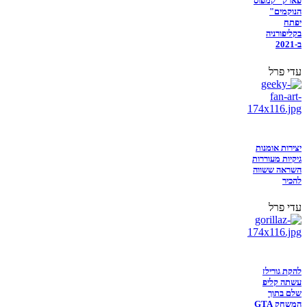
פארק "קמפוס
הנוקמים"
יפתח
בקליפורניה
ב-2021
עדי פרל
יצירות אומנות
גיקיות מעוררות
השראה ששווה
להכיר
עדי פרל
להקת גורילז
עשתה קליפ
שלם בתוך
המשחק GTA