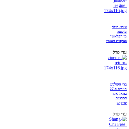
עזרא מילר
מושעה
מ"הפלאש"
בעקבות מעצרו
עדי פרל
בתי הקולנוע
חוזרים ב-27
במאי, אלה
הסרטים
שיוקרנו
עדי פרל