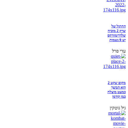
החתול של
שרק 2 מוכיח
שלדרימוורקס
יש 9 נשמות
עדי פרל
מקום שקט 2
הוא המשך
כמעט מוצלח
כמו קודמו
גיל גוטקין