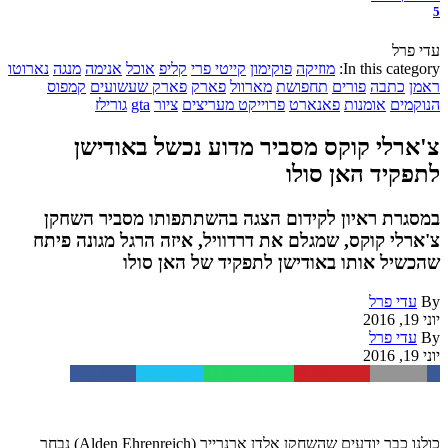
5
עדי פרל
In this category:
מוזיקה
פוקימון
קייטי פרי
קליפ
אוכל
אנימה
מנגה
נארוטו
ראמן
כתבה
פורים
תחפושת
מארוול
פארק
פארק שעשועים
קמפוס
הנוקמים
אומנות
פאנארט
פרוייקט מעריצים
ציור
gta
גורילז
צ'ארלי קוקס מסביר מדוע נכשל באודישן
לתפקיד האן סולו
במסגרת ראיון לקידום הצגה בהשתתפותו מסביר השחקן
צ'ארלי קוקס, שמגלם את דרדוויל, איזה הרגל מגונה פיתח
שהכשיל אותו באודישן לתפקיד של האן סולו
By
עדי פרל
יוני 19, 2016
By
עדי פרל
יוני 19, 2016
Facebook
Twitter
WhatsApp
Pinterest
Email
כולנו כבר יודעים שהשחקן אלדן ארנרייך (Alden Ehrenreich) נבחר