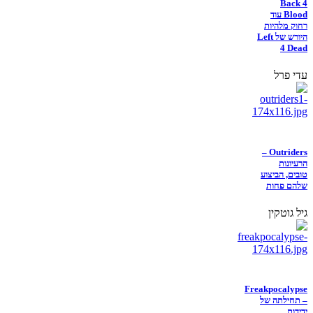
Back 4
Blood עוד
רחוק מלהיות
היורש של Left
4 Dead
עדי פרל
Outriders –
הרעיונות
טובים, הביצוע
שלהם פחות
גיל גוטקין
Freakpocalypse
– תחילתה של
ידידות