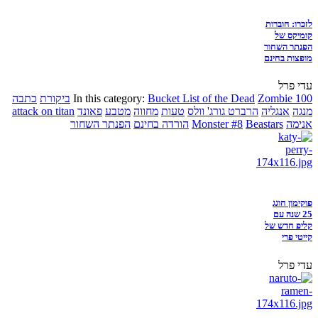
לזכרו: חוברות
קומיקס של
הפנתר השחור
מופצות בחינם
עדי פרל
Zombie 100
Bucket List of the Dead
In this category:
ביקורת
כתבה
מנגה
אנגליה
הרברט גורג' וולס
טעות
מחווה
מטבע
פאונד
attack on titan
אנימה
Beastars
Monster #8
הורדה בחינם
הפנתר השחור
פוקימון חוגג
25 שנה עם
קליפ חדש של
קייטי פרי
עדי פרל