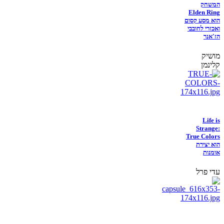
המשחק
Elden Ring
הוא מסע קסום
ואכזרי לחובבי
הז'אנר
מושיק
קלינמן
Life is
Strange:
True Colors
הוא יצירת
אומנות
עדי פרל