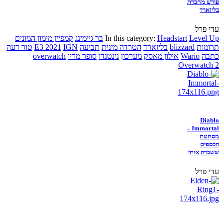
פורש מחברת
בליזארד
עדי פרל
Level Up
Headstart
In this category:
בר גיימינג
קמפיין מימון המונים
תרומות
blizzard
בליזארד
הטרדה מינית
תביעה
IGN
E3 2021
טור דעה
כתבה
Wario
אילון מאסק
מערכון
נינטנדו
סופר מריו
overwatch
Overwatch 2
Diablo
Immortal –
מסחטת
הכספים
ששברה אותי
עדי פרל