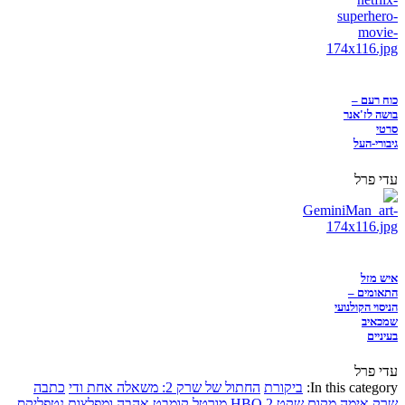
כוח רעם –
בושה לז'אנר
סרטי
גיבורי-העל
עדי פרל
איש מזל
התאומים –
הניסוי הקולנועי
שמכאיב
בעיניים
עדי פרל
In this category:
ביקורת
החתול של שרק 2: משאלה אחת ודי
כתבה
שרק
אימה
מקום שקט 2
HBO
מורטל קומבט
אהבה ומפלצות
נטפליקס