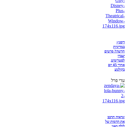
דיסני+
במדיניות
חדשה? סרטים
יעברו
לסטרימינג
אחרי 45 יום
בקולנוע
עדי פרל
זנדאיה תדבב
את הדמות של
לולה באני