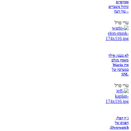
אסקפיזם
וניהול משברים
– טור דעה
עדי פרל
לא נגענו: אילון
מאסק מגלם
את Wario
במערכון של
SNL
עדי פרל
ג'ף קפלן,
הפנים של
Overwatch,