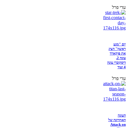
עדי פרל
יום "מגע
ראשון" הציג
את פיקארד
עונה 2,
דיסקוברי עונה
4 ועוד
עדי פרל
העונה
האחרונה של
Attack on