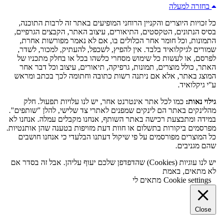
בחזרה למעלה
כל זכויות היוצרים והקניין הרוחני המופיעים באתר זה לרבות התוכנה,
בסיס הנתונים, הטקסטים, התיאורים, עיצוב האתר, הקבצים הגרפיים,
התמונות, וכל חומר אחר הכלולים בו, אם לא נאמר מפורשות אחרת,
שמורים לגיקלואיד בלבד. אין להפיץ, לשכפל, להעתיק, למכור, לשדר,
לפרסם, או לעשות כל שימוש מסחרי כלשהו בכל או בחלק מתכניו של
האתר, כולל מוצרים, תמונות, גרפיקה, תיאורים, עיצוב וכל דבר אחר
המוצג באתר, אלא אם ניתנה רשות כתובה וחתומה לכך בכתב ומראש
ע''י גיקלואיד.
גילוי נאות:
כמו לכל אתר אינטרנט אחר, יש לנו עלויות תפעול. חלק
מהלינקים באתר הם לינקים שמפנים לאתרי צד שלישי, להלן "שותפים".
במידה ומתבצעת רכישה באתר השותף, אנחנו מקבלים עמלה. אנחנו לא
מפרסמים ביקורות בתשלום או חוות דעת מזויפות בטענה שהן אותנטיות.
כל המוצרים מפורסמים על פי שיקול דעתנו הבלעדי כי אנחנו חושבים
שהם מגניבים.
יש לנו עוגיות (Cookies) שהדפדפן שלכם יעוף עליהן. אבל זה בסדר אם
לא מתאים, באמת
Cookie settings
מתאים לי
Close