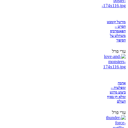
מורטל קומבט
הסרט –
הפאנסרביס
משתלט על
הסיפור
עדי פרל
אהבה
ומפלצות –
ביצוע מרגש
ומלא חן בסוף
העולם
עדי פרל