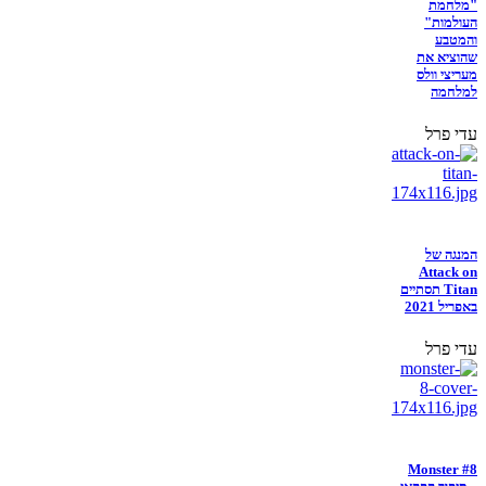
"מלחמת
העולמות"
והמטבע
שהוציא את
מעריצי וולס
למלחמה
עדי פרל
המנגה של
Attack on
Titan תסתיים
באפריל 2021
עדי פרל
Monster #8