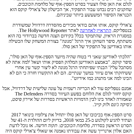
לגלם את האן סולו הצעיר בסרט הספין-אוף של
מלחמת הכוכבים
.
שחקנים רבים נבחנו עבור התפקיד, אך הכישלון של צ'ארלי קוקס הוא
הכנראה הסיפור המשעשע ביותר שביניהם.
צ'ארלי קוקס, אותו אתם בודאי מכירים מהסדרה
דרדוויל
שמשודרת
בנטפליקס,
התראיין לאחרונה
לאתר The Hollywood Reporter.
במסגרת הראיון, שהתמקד בכלל בקידום הצגה חדשה בברודווי בה הוא
משתתף, סיפר השחקן איך הרגל "מגונה" בצורת המשחק שלו הכשילה
אותו באודישן על התפקיד של האן סולו.
"הלכתי לאודישן שאני די בטוח שהיה מיועד הספין-אוף של האן סולו",
סיפר קוקס. "באמצע האודישן המלהק הפסיק אותי ושאל 'למה אתה לא
מסתכל עלי?' הבנתי שפיתחתי הרגל מגונה לא ליצור קשר עין אחרי
ששיחקתי אדם עיוור במשך שנתיים. הם לא התקשרו חזרה כי הם לא
הבינו למה אני מתנהג כמו אידיוט".
אמנם נטפליקס עוד לא הכריזה רשמית על עונה שלישית של
דרדוויל
, אבל
קוקס יחזור לגלם את הלוחם בפשע העיוור בסדרה The Defenders
שאמורה לאחד בינו לבין הדמויות הראשיות בסדרות של
איירון פיסט
,
ג'סיקה ג'ונס
ו
לוק קייג'
.
סרט הספין-אוף בכיכובו של האן סולו יתחיל את צילומיו בינואר 2017
ועתיד להגיע לקולנוע ב-25 במאי 2018, בדיוק ליום ההולדת ה-41 של
הסרט הראשון בסדרה,
מלחמת הכוכבים: תקוה חדשה
. אז נוכל לדעת
האם אלדן ארנרייך עשה את עבודתו נאמנה או שאולי צ'ארלי קוקס היה