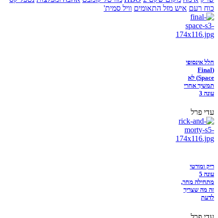
כוח רעם
איש מזל התאומים
וויל סמית'
חלל אינסופי
(Final
Space) לא
תמשיך אחרי
עונה 3
עדי פרל
ריק ומורטי
עונה 5
מתחילה מחר,
זה מה שצריך
לדעת
עדי פרל