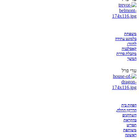
משפחת
בלמונט עתידה
לחזור:
קאסלבניה
מקבלת סדרת
המשך
עדי פרל
הפקת בית
הדרקון החלה,
השחקנים
בהקראת
תסריט
משותפת
ראשונה