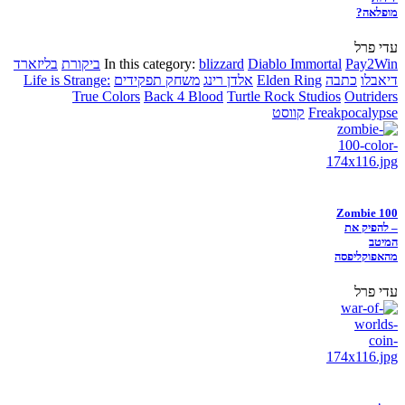
מופלאה?
עדי פרל
Pay2Win
Diablo Immortal
blizzard
In this category:
ביקורת
בליזארד
דיאבלו
כתבה
Elden Ring
אלדן רינג
משחק תפקידים
Life is Strange:
True Colors
Back 4 Blood
Turtle Rock Studios
Outriders
Freakpocalypse
קווסט
Zombie 100
– להפיק את
המיטב
מהאפוקליפסה
עדי פרל