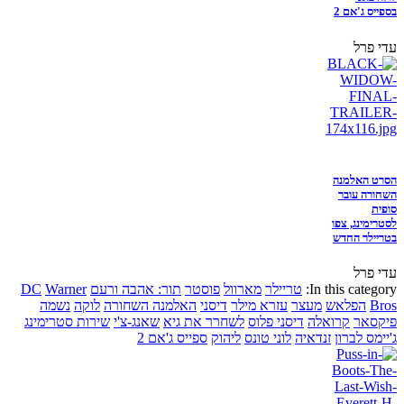
בספייס ג'אם 2
עדי פרל
הסרט האלמנה
השחורה עובר
סופית
לסטרימינג, צפו
בטריילר החדש
עדי פרל
In this category:
טריילר
מארוול
פוסטר
תור: אהבה ורעם
Warner
DC
Bros
הפלאש
מעצר
עזרא מילר
דיסני
האלמנה השחורה
לוקה
נשמה
פיקסאר
קרואלה
דיסני פלוס
לשחרר את גיא
שאנג-צ'י
שירות סטרימינג
ג'יימס לברון
זנדאיה
לוני טונס
ליהוק
ספייס ג'אם 2