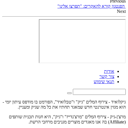
Previous
הפנטגון קורא להאקרים: "תפרצו אלינו"
Next
אודות
צור קשר
תנאי שימוש
גיקלואיד - צירוף המלים "גיק" ו"טבלואיד", הפורמט בו מודפס עיתון יומי -
הוא מגזין אינטרנטי חדש שמאגד תחתיו את כל מה שגיק ומעניין.
מרצ'ן-גיק - צירוף המלים "מרצ'נדייז" ו"גיק", היא חנות תכנית שותפים
(Affiliate) בה אנו מאגדים מוצרים מגניבים מרחבי הרשת.