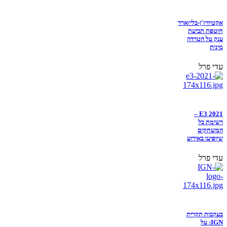
אקטיוויז'ן-בליזארד
חוטפת תביעת
ענק על הטרדה
מינית
עדי פרל
E3 2021 –
רשימת כל
המשחקים
שיופיעו באירוע
עדי פרל
בעקבות תקרית
IGN: על