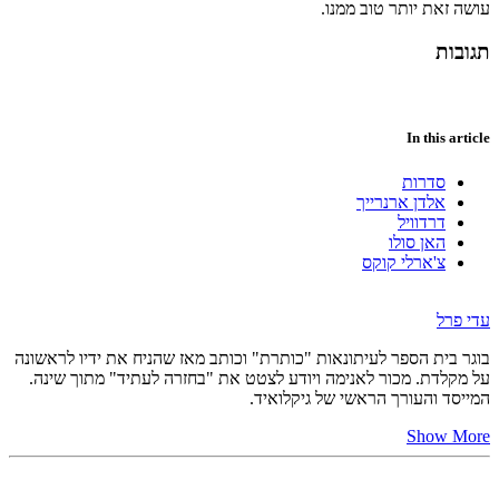
עושה זאת יותר טוב ממנו.
תגובות
In this article
סדרות
אלדן ארנרייך
דרדוויל
האן סולו
צ'ארלי קוקס
עדי פרל
בוגר בית הספר לעיתונאות "כותרת" וכותב מאז שהניח את ידיו לראשונה
על מקלדת. מכור לאנימה ויודע לצטט את "בחזרה לעתיד" מתוך שינה.
המייסד והעורך הראשי של גיקלואיד.
Show More