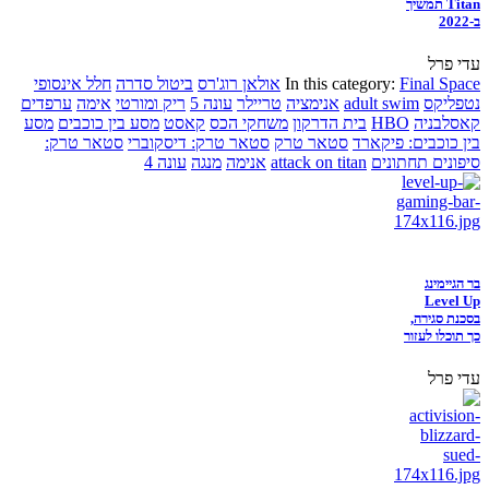
Titan תמשיך
ב-2022
עדי פרל
Final Space
In this category:
אולאן רוג'רס
ביטול סדרה
חלל אינסופי
נטפליקס
adult swim
אנימציה
טריילר
עונה 5
ריק ומורטי
אימה
ערפדים
קאסלבניה
HBO
בית הדרקון
משחקי הכס
קאסט
מסע בין כוכבים
מסע
בין כוכבים: פיקארד
סטאר טרק
סטאר טרק: דיסקוברי
סטאר טרק:
סיפונים תחתונים
attack on titan
אנימה
מנגה
עונה 4
בר הגיימינג
Level Up
בסכנת סגירה,
כך תוכלו לעזור
עדי פרל