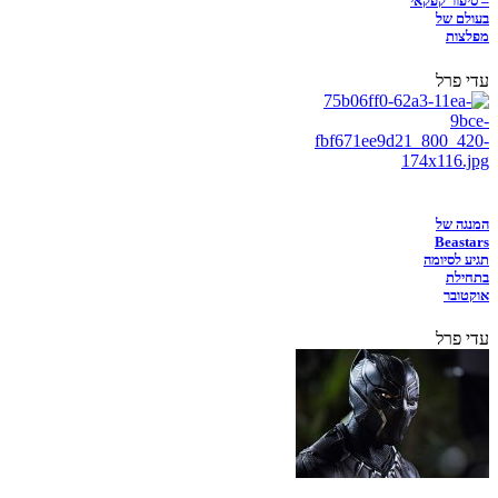
– סיפור קפקאי
בעולם של
מפלצות
עדי פרל
המנגה של
Beastars
תגיע לסיומה
בתחילת
אוקטובר
עדי פרל