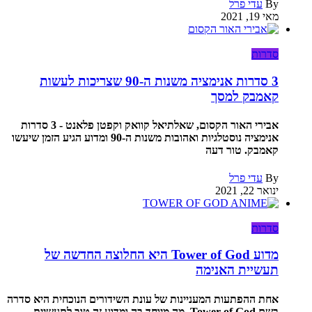
By
עדי פרל
מאי 19, 2021
סדרות
3 סדרות אנימציה משנות ה-90 שצריכות לעשות
קאמבק למסך
אבירי האור הקסום, שאלתיאל קוואק וקפטן פלאנט - 3 סדרות
אנימציה נוסטלגיות ואהובות משנות ה-90 ומדוע הגיע הזמן שיעשו
קאמבק. טור דעה
By
עדי פרל
ינואר 22, 2021
סדרות
מדוע Tower of God היא החלוצה החדשה של
תעשיית האנימה
אחת ההפתעות המעניינות של עונת השידורים הנוכחית היא סדרה
בשם Tower of God. מה מיוחד בה ומדוע זה טוב לתעשיית