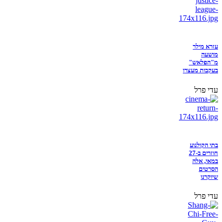
עזרא מילר
מושעה
מ"הפלאש"
בעקבות מעצרו
עדי פרל
בתי הקולנוע
חוזרים ב-27
במאי, אלה
הסרטים
שיוקרנו
עדי פרל