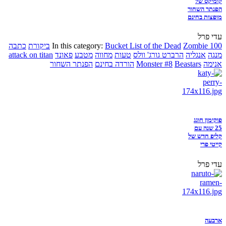
קומיקס של
הפנתר השחור
מופצות בחינם
עדי פרל
Zombie 100
Bucket List of the Dead
In this category:
ביקורת
כתבה
מנגה
אנגליה
הרברט גורג' וולס
טעות
מחווה
מטבע
פאונד
attack on titan
אנימה
Beastars
Monster #8
הורדה בחינם
הפנתר השחור
פוקימון חוגג
25 שנה עם
קליפ חדש של
קייטי פרי
עדי פרל
ארבעה