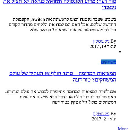
טור דעה: מדוע הקונסולה Switch כנראה לא תציל את
נינטנדו
בשבוע שעבר נינטנדו הציגו לראשונה את Switch, הקונסולה
החדשה שלהם. אבל האם הם למדו את הלקחים מהדור הקודם
כדי להימנע מלחזור על אותן שגיאות? כנראה שלא
By
גיל גוטקין
ינואר 19, 2017
משחקים
המציאות המדומה – טרנד חולף או העתיד של עולם
המשחקים? טור דעה
טכנולוגיית המציאות המדומה מתיימרת לכבוש את עולם הגיימינג.
האם מדובר בטרנד חולף או בדבר הבא שישנה את עולם
המשחקים כולו? גיל גוטקין בטור דעה
By
גיל גוטקין
ינואר 2, 2017
More