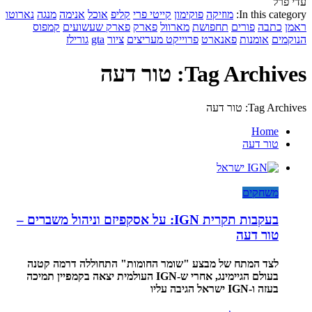
עדי פרל
In this category:
מוזיקה
פוקימון
קייטי פרי
קליפ
אוכל
אנימה
מנגה
נארוטו
ראמן
כתבה
פורים
תחפושת
מארוול
פארק
פארק שעשועים
קמפוס
הנוקמים
אומנות
פאנארט
פרוייקט מעריצים
ציור
gta
גורילז
Tag Archives: טור דעה
Tag Archives: טור דעה
Home
טור דעה
משחקים
בעקבות תקרית IGN: על אסקפיזם וניהול משברים –
טור דעה
לצד המתח של מבצע "שומר החומות" התחוללה דרמה קטנה
בעולם הגיימינג, אחרי ש-IGN העולמית יצאה בקמפיין תמיכה
בעזה ו-IGN ישראל הגיבה עליו