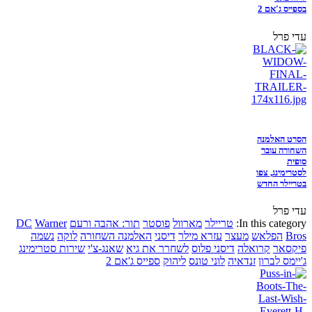
בספייס ג'אם 2
עדי פרל
הסרט האלמנה
השחורה עובר
סופית
לסטרימינג, צפו
בטריילר החדש
עדי פרל
In this category:
טריילר
מארוול
פוסטר
תור: אהבה ורעם
Warner
DC
Bros
הפלאש
מעצר
עזרא מילר
דיסני
האלמנה השחורה
לוקה
נשמה
פיקסאר
קרואלה
דיסני פלוס
לשחרר את גיא
שאנג-צ'י
שירות סטרימינג
ג'יימס לברון
זנדאיה
לוני טונס
ליהוק
ספייס ג'אם 2