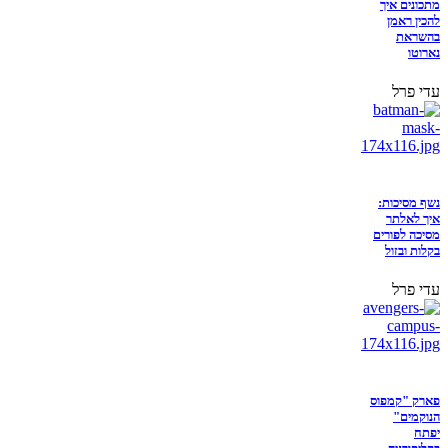
מתכונים איך
להכין ראמן
בהשראת
נארוטו
עדי פרל
נשף מסיכות:
איך לאלתר
מסיכה לפורים
בקלות ובזול
עדי פרל
פארק "קמפוס
הנוקמים"
יפתח