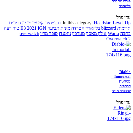
פורש מחברת
בליזארד
עדי פרל
Level Up
Headstart
In this category:
בר גיימינג
קמפיין מימון המונים
תרומות
blizzard
בליזארד
הטרדה מינית
תביעה
IGN
E3 2021
טור דעה
כתבה
Wario
אילון מאסק
מערכון
נינטנדו
סופר מריו
overwatch
Overwatch 2
Diablo
Immortal –
מסחטת
הכספים
ששברה אותי
עדי פרל