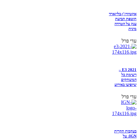
אקטיוויז'ן-בליזארד
חוטפת תביעת
ענק על הטרדה
מינית
עדי פרל
E3 2021 –
רשימת כל
המשחקים
שיופיעו באירוע
עדי פרל
בעקבות תקרית
IGN: על