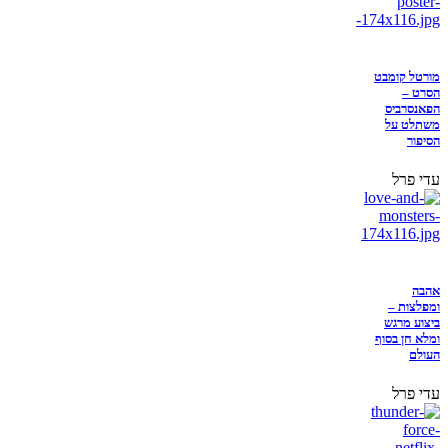
מורטל קומבט
הסרט –
הפאנסרביס
משתלט על
הסיפור
עדי פרל
אהבה
ומפלצות –
ביצוע מרגש
ומלא חן בסוף
העולם
עדי פרל