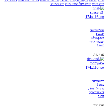
כוח רעם
איש מזל התאומים
וויל סמית'
חלל אינסופי
(Final
Space) לא
תמשיך אחרי
עונה 3
עדי פרל
ריק ומורטי
עונה 5
מתחילה מחר,
זה מה שצריך
לדעת
עדי פרל