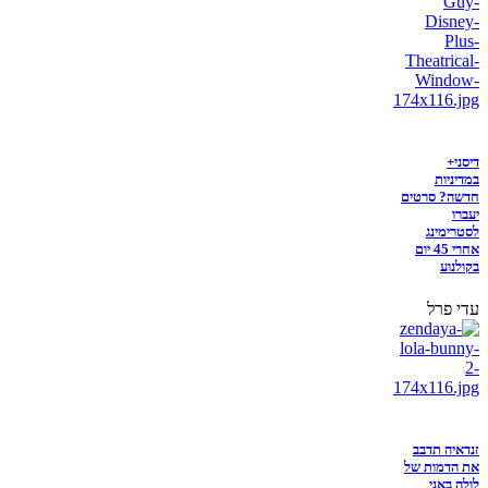
דיסני+
במדיניות
חדשה? סרטים
יעברו
לסטרימינג
אחרי 45 יום
בקולנוע
עדי פרל
זנדאיה תדבב
את הדמות של
לולה באני