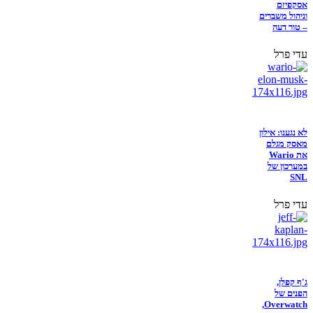
אסקפיזם
וניהול משברים
– טור דעה
עדי פרל
לא נגענו: אילון
מאסק מגלם
את Wario
במערכון של
SNL
עדי פרל
ג'ף קפלן,
הפנים של
Overwatch,