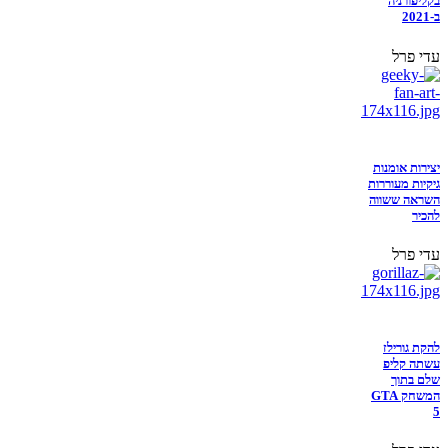
בקליפורניה
ב-2021
עדי פרל
יצירות אומנות
גיקיות מעוררות
השראה ששווה
להכיר
עדי פרל
להקת גורילז
עשתה קליפ
שלם בתוך
המשחק GTA
5