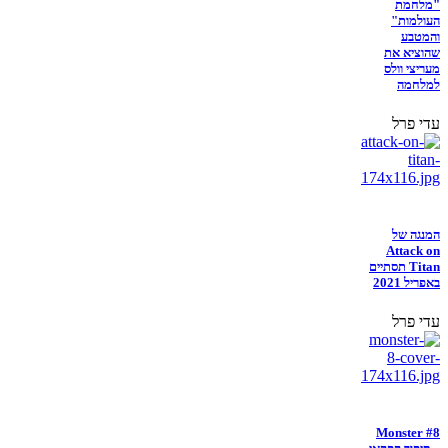
"מלחמת
העולמות"
והמטבע
שהוציא את
מעריצי וולס
למלחמה
עדי פרל
המנגה של
Attack on
Titan תסתיים
באפריל 2021
עדי פרל
Monster #8