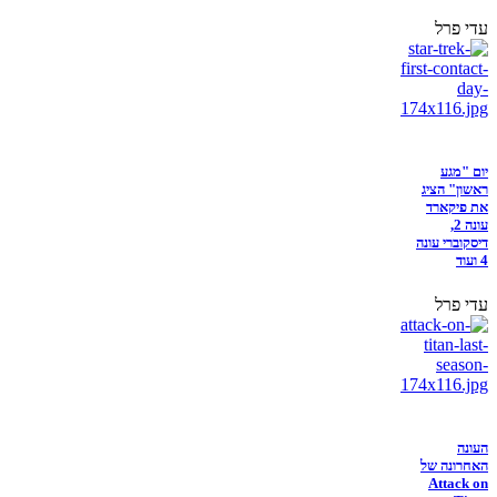
עדי פרל
יום "מגע
ראשון" הציג
את פיקארד
עונה 2,
דיסקוברי עונה
4 ועוד
עדי פרל
העונה
האחרונה של
Attack on