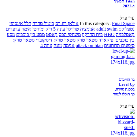
Titan תמשיך
ב-2022
עדי פרל
Final Space
In this category:
אולאן רוג'רס
ביטול סדרה
חלל אינסופי
נטפליקס
adult swim
אנימציה
טריילר
עונה 5
ריק ומורטי
אימה
ערפדים
קאסלבניה
HBO
בית הדרקון
משחקי הכס
קאסט
מסע בין כוכבים
מסע
בין כוכבים: פיקארד
סטאר טרק
סטאר טרק: דיסקוברי
סטאר טרק:
סיפונים תחתונים
attack on titan
אנימה
מנגה
עונה 4
בר הגיימינג
Level Up
בסכנת סגירה,
כך תוכלו לעזור
עדי פרל