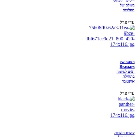
– סיפור קפקאי
בעולם של
מפלצות
עדי פרל
המנגה של
Beastars
תגיע לסיומה
בתחילת
אוקטובר
עדי פרל
לזכרו: חוברות