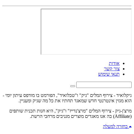
אודות
צור קשר
תנאי שימוש
גיקלואיד - צירוף המלים "גיק" ו"טבלואיד", הפורמט בו מודפס עיתון יומי -
הוא מגזין אינטרנטי חדש שמאגד תחתיו את כל מה שגיק ומעניין.
מרצ'ן-גיק - צירוף המלים "מרצ'נדייז" ו"גיק", היא חנות תכנית שותפים
(Affiliate) בה אנו מאגדים מוצרים מגניבים מרחבי הרשת.
בחזרה למעלה