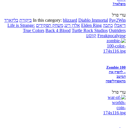
מופלאה?
עדי פרל
Pay2Win
Diablo Immortal
blizzard
In this category:
ביקורת
בליזארד
דיאבלו
כתבה
Elden Ring
אלדן רינג
משחק תפקידים
Life is Strange:
True Colors
Back 4 Blood
Turtle Rock Studios
Outriders
Freakpocalypse
קווסט
Zombie 100
– להפיק את
המיטב
מהאפוקליפסה
עדי פרל