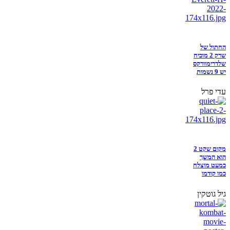
החתול של
שרק 2 מוכיח
שלדרימוורקס
יש 9 נשמות
עדי פרל
מקום שקט 2
הוא המשך
כמעט מוצלח
כמו קודמו
גיל גוטקין