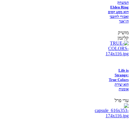
המשחק
Elden Ring
הוא מסע קסום
ואכזרי לחובבי
הז'אנר
מושיק
קלינמן
Life is
Strange:
True Colors
הוא יצירת
אומנות
עדי פרל