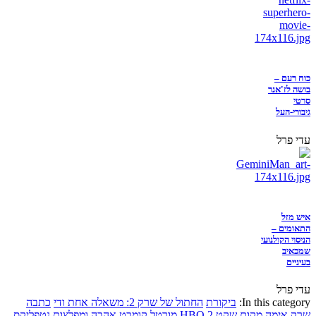
כוח רעם –
בושה לז'אנר
סרטי
גיבורי-העל
עדי פרל
איש מזל
התאומים –
הניסוי הקולנועי
שמכאיב
בעיניים
עדי פרל
In this category:
ביקורת
החתול של שרק 2: משאלה אחת ודי
כתבה
שרק
אימה
מקום שקט 2
HBO
מורטל קומבט
אהבה ומפלצות
נטפליקס