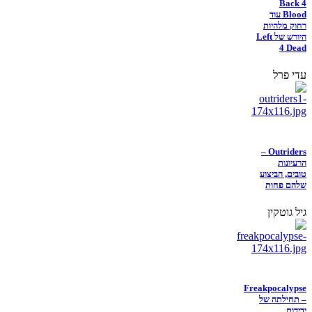
Back 4
Blood עוד
רחוק מלהיות
היורש של Left
4 Dead
עדי פרל
Outriders –
הרעיונות
טובים, הביצוע
שלהם פחות
גיל גוטקין
Freakpocalypse
– תחילתה של
ידידות