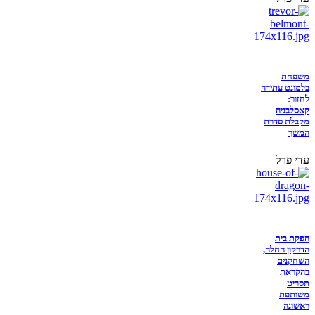
משפחת
בלמונט עתידה
לחזור:
קאסלבניה
מקבלת סדרת
המשך
עדי פרל
הפקת בית
הדרקון החלה,
השחקנים
בהקראת
תסריט
משותפת
ראשונה