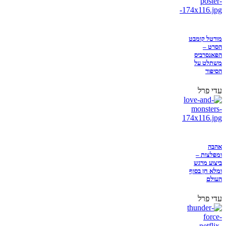
מורטל קומבט
הסרט –
הפאנסרביס
משתלט על
הסיפור
עדי פרל
אהבה
ומפלצות –
ביצוע מרגש
ומלא חן בסוף
העולם
עדי פרל