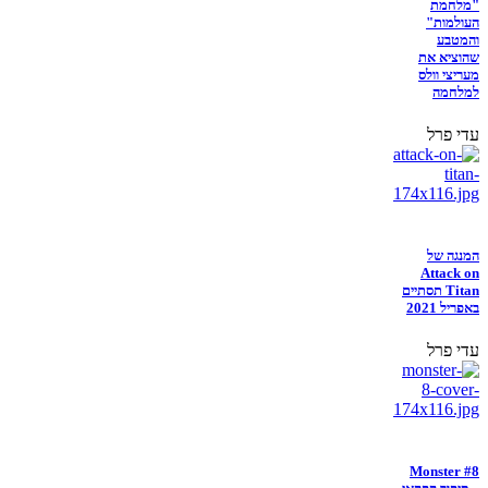
"מלחמת
העולמות"
והמטבע
שהוציא את
מעריצי וולס
למלחמה
עדי פרל
המנגה של
Attack on
Titan תסתיים
באפריל 2021
עדי פרל
Monster #8