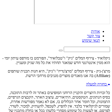
אודות
צור קשר
תנאי שימוש
גיקלואיד - צירוף המלים "גיק" ו"טבלואיד", הפורמט בו מודפס עיתון יומי -
הוא מגזין אינטרנטי חדש שמאגד תחתיו את כל מה שגיק ומעניין.
מרצ'ן-גיק - צירוף המלים "מרצ'נדייז" ו"גיק", היא חנות תכנית שותפים
(Affiliate) בה אנו מאגדים מוצרים מגניבים מרחבי הרשת.
בחזרה למעלה
כל זכויות היוצרים והקניין הרוחני המופיעים באתר זה לרבות התוכנה,
בסיס הנתונים, הטקסטים, התיאורים, עיצוב האתר, הקבצים הגרפיים,
התמונות, וכל חומר אחר הכלולים בו, אם לא נאמר מפורשות אחרת,
שמורים לגיקלואיד בלבד. אין להפיץ, לשכפל, להעתיק, למכור, לשדר,
לפרסם, או לעשות כל שימוש מסחרי כלשהו בכל או בחלק מתכניו של