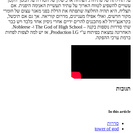
על תחילתה של פתיחות. הצלחה או כישלון של הסדרה על המסך הקטן
עשויים להשפיע לטווח הארוך על עתיד תעשיית האנימה היפנית. אם
תצליח, היא תהיה החלוצה שתפתח את הדלת בפני מאגר עצום של חומרי
מקור חדשים, ואולי אפילו מעניינים, מדרום קוריאה. אך גם אם תיכשל,
בקראנצ'ירול לא מתכננים להרים ידיים אחרי ניסיון אחד בלבד ויש כבר
שתי סדרות נוספות בקנה – The God of High School ו- Nobleese.
האחרונה נמצאת בפיתוח ע"י Production I.G, אז יש למה לצפות לפחות
ברמת ערכי ההפקה.
תגובות
In this article
סדרות
tower of god