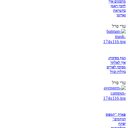
מתכונים איך
להכין ראמן
בהשראת
נארוטו
עדי פרל
נשף מסיכות:
איך לאלתר
מסיכה לפורים
בקלות ובזול
עדי פרל
פארק "קמפוס
הנוקמים"
יפתח