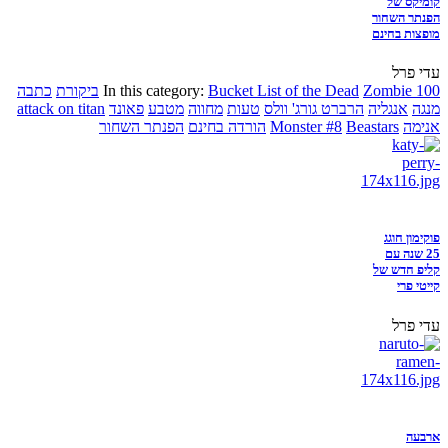
קומיקס של
הפנתר השחור
מופצות בחינם
עדי פרל
Zombie 100
Bucket List of the Dead
In this category:
ביקורת
כתבה
מנגה
אנגליה
הרברט גורג' וולס
טעות
מחווה
מטבע
פאונד
attack on titan
אנימה
Beastars
Monster #8
הורדה בחינם
הפנתר השחור
פוקימון חוגג
25 שנה עם
קליפ חדש של
קייטי פרי
עדי פרל
ארבעה