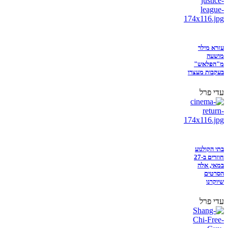
עזרא מילר
מושעה
מ"הפלאש"
בעקבות מעצרו
עדי פרל
בתי הקולנוע
חוזרים ב-27
במאי, אלה
הסרטים
שיוקרנו
עדי פרל