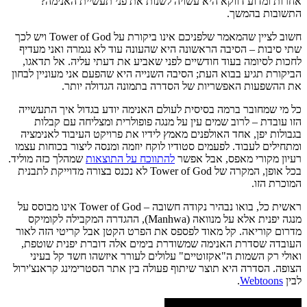
אחרות ומדוע דווקא היא עשויה לשנות את פני תעשיית האנימה?
התשובות בהמשך.
חשוב לציין שהמאמר שלפניכם אינו ביקורת על Tower of God ויש לכך
שתי סיבות – הסיבה הראשונה היא שהעונה עוד לא נגמרה ואני מעדיף
לחכות לסיומה בעוד חודשיים לפני שאביע את דעתי עליה. אל תדאגו,
הביקורת תגיע בבוא העת; הסיבה השנייה היא שהפעם אני מעוניין לבחון
את ההשפעות האפשריות של הסדרה בתמונה הגדולה יותר.
כל מי שמחובר ברמה בסיסית לעולם האנימה יודע בגדול איך התעשייה
הזו עובדת – לרוב שמים עין על מנגה פופולרית ומצליחה עם קבלות
בגבולות יפן, אחד האולפנים מאמץ לידיו את פרויקט העיבוד לאנימציה
ומתחילים לעבוד. לפעמים סטודיו לוקח יוזמה ומנסה ליצור בכוחות עצמו
רעיון מקורי מאפס, אבל אפשר
להתווכח על התוצאות
שמהלך כזה מוליד.
בכל אופן, המקרה של Tower of God לא נכנס בצורה מדוייקת לתבנית
המוכרת הזו.
ראשית כל, בואו נבהיר נקודה חשובה – Tower of God אינו מבוסס על
מנגה יפנית אלא על מנוואה (Manhwa), ההגדרה המקבילה לקומיקס
מדרום קוריאה. קל מאוד לפספס את הפרט הקטן אבל קריטי הזה לאור
העובדה שסדרת האנימה שמשודרת בימים אלה דוברת יפנית שוטפת,
ואולי רק השמות ה"אקזוטיים" עלולים לעורר איזשהו חשד קל בעיני
הצופה. הסדרה היא תוצר שיתוף פעולה בין אתר הסטרימינג קראנצ'ירול
לבין
Webtoons
.