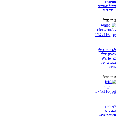
אסקפיזם
וניהול משברים
– טור דעה
עדי פרל
לא נגענו: אילון
מאסק מגלם
את Wario
במערכון של
SNL
עדי פרל
ג'ף קפלן,
הפנים של
Overwatch,