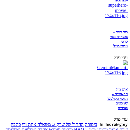
כוח רעם –
בושה לז'אנר
סרטי
גיבורי-העל
עדי פרל
איש מזל
התאומים –
הניסוי הקולנועי
שמכאיב
בעיניים
עדי פרל
In this category:
ביקורת
החתול של שרק 2: משאלה אחת ודי
כתבה
שרק
אימה
מקום שקט 2
HBO
מורטל קומבט
אהבה ומפלצות
נטפליקס