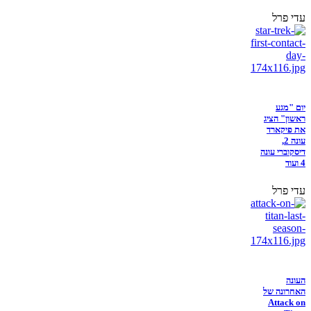
עדי פרל
יום "מגע
ראשון" הציג
את פיקארד
עונה 2,
דיסקוברי עונה
4 ועוד
עדי פרל
העונה
האחרונה של
Attack on