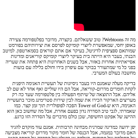
מה זה Webtoons? טוב ששאלתם. בקצרה, מדובר בפלטפורמה צעירה
באופן יחסי, שמאפשרת ליוצרי קומיקס לפרסם את יצירותיהם בפורמט
שמותאם ספציפית לדיגיטל, בעיקר אם אתם קוראים בסמארטפון. למיטב
הבנתי, בעבר היא הייתה בית בעיקר ליוצרי קומיקס קוריאנים ומדינות
אסייאתיות אחרות באזור, אבל בשנים האחרונות היא פתחה את שעריה
בפני כל מי שמתעורר בבוקר עם עיפרון בידו וחולם בלילה עם בועות
מחשבה בעולם המערבי.
בדיקה מעלה שאמנם היו בעבר ניסיונות של תעשיית האנימה היפנית
לקחת חומרים מדרום-קוריאה, אבל הם היו שוליים ואף אחד לא שם לב
אליהם. אבל התוצאה של שיתוף הפעולה בין פלטפורמה שעד כה רק
מעריצים הארקור הכירו את שמה לבין שירות סטרימינג מוכר בתעשיית
האנימה, היא ש-Tower of God הפכה לפופולרית תוך זמן קצר. כמו
שאמרתי, לגבי טיב הסדרה נדון בפעם אחרת, אבל מה שחשוב כאן הוא
ההישג של אפקט החשיפה, שכן כולם מדברים על הסדרה הזו כרגע.
יפן ידועה כמדינה שמרנית מבחינה תרבותית. אמנם עוד מוקדם להגיד
האם מדובר במגמה, אבל הכנסה של חומר מקור מדרום קוריאה מצביעה