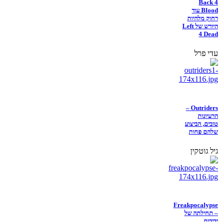
Back 4
Blood עוד
רחוק מלהיות
היורש של Left
4 Dead
עדי פרל
Outriders –
הרעיונות
טובים, הביצוע
שלהם פחות
גיל גוטקין
Freakpocalypse
– תחילתה של
ידידות