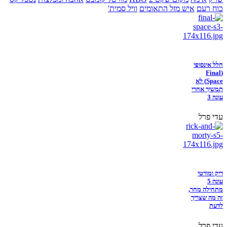
כוח רעם
איש מזל התאומים
וויל סמית'
חלל אינסופי
(Final
Space) לא
תמשיך אחרי
עונה 3
עדי פרל
ריק ומורטי
עונה 5
מתחילה מחר,
זה מה שצריך
לדעת
עדי פרל