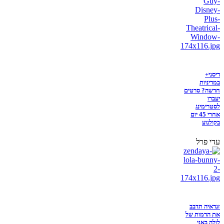
דיסני+
במדיניות
חדשה? סרטים
יעברו
לסטרימינג
אחרי 45 יום
בקולנוע
עדי פרל
זנדאיה תדבב
את הדמות של
לולה באני