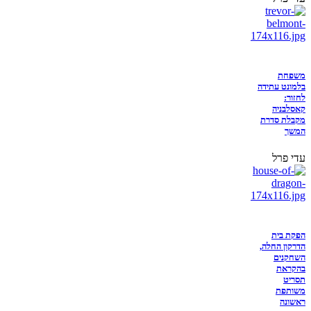
משפחת
בלמונט עתידה
לחזור:
קאסלבניה
מקבלת סדרת
המשך
עדי פרל
הפקת בית
הדרקון החלה,
השחקנים
בהקראת
תסריט
משותפת
ראשונה