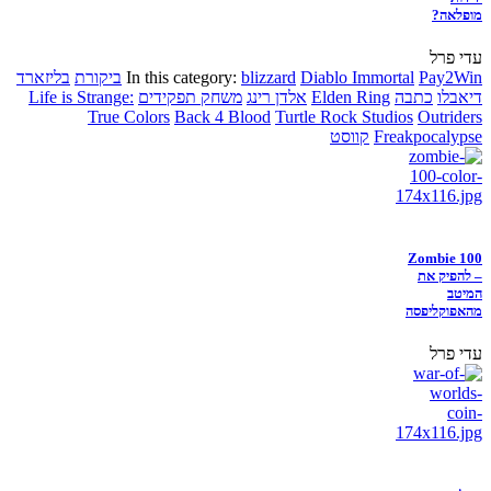
מופלאה?
עדי פרל
Pay2Win
Diablo Immortal
blizzard
In this category:
ביקורת
בליזארד
דיאבלו
כתבה
Elden Ring
אלדן רינג
משחק תפקידים
Life is Strange:
True Colors
Back 4 Blood
Turtle Rock Studios
Outriders
Freakpocalypse
קווסט
Zombie 100
– להפיק את
המיטב
מהאפוקליפסה
עדי פרל