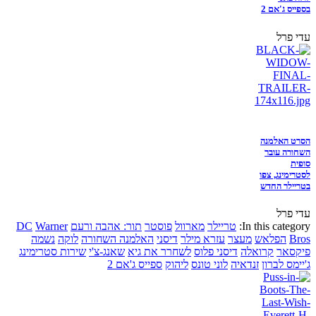
בספייס ג'אם 2
עדי פרל
הסרט האלמנה
השחורה עובר
סופית
לסטרימינג, צפו
בטריילר החדש
עדי פרל
In this category:
טריילר
מארוול
פוסטר
תור: אהבה ורעם
Warner
DC
Bros
הפלאש
מעצר
עזרא מילר
דיסני
האלמנה השחורה
לוקה
נשמה
פיקסאר
קרואלה
דיסני פלוס
לשחרר את גיא
שאנג-צ'י
שירות סטרימינג
ג'יימס לברון
זנדאיה
לוני טונס
ליהוק
ספייס ג'אם 2