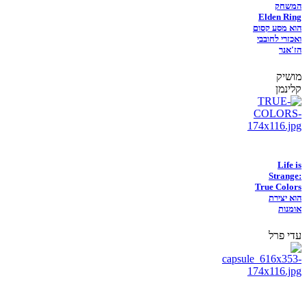
המשחק
Elden Ring
הוא מסע קסום
ואכזרי לחובבי
הז'אנר
מושיק
קלינמן
Life is
Strange:
True Colors
הוא יצירת
אומנות
עדי פרל