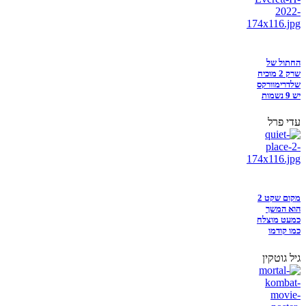
החתול של
שרק 2 מוכיח
שלדרימוורקס
יש 9 נשמות
עדי פרל
מקום שקט 2
הוא המשך
כמעט מוצלח
כמו קודמו
גיל גוטקין