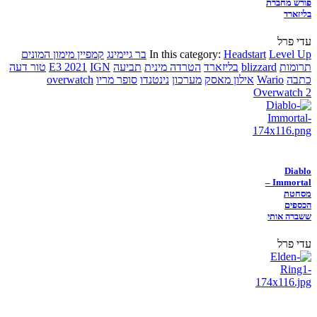
פורש מחברת
בליזארד
עדי פרל
Level Up
Headstart
In this category:
בר גיימינג
קמפיין מימון המונים
תרומות
blizzard
בליזארד
הטרדה מינית
תביעה
IGN
E3 2021
טור דעה
כתבה
Wario
אילון מאסק
מערכון
נינטנדו
סופר מריו
overwatch
Overwatch 2
Diablo
Immortal –
מסחטת
הכספים
ששברה אותי
עדי פרל