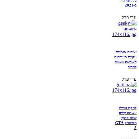
בקליפורניה
ב-2021
עדי פרל
יצירות אומנות
גיקיות מעוררות
השראה ששווה
להכיר
עדי פרל
להקת גורילז
עשתה קליפ
שלם בתוך
המשחק GTA
5