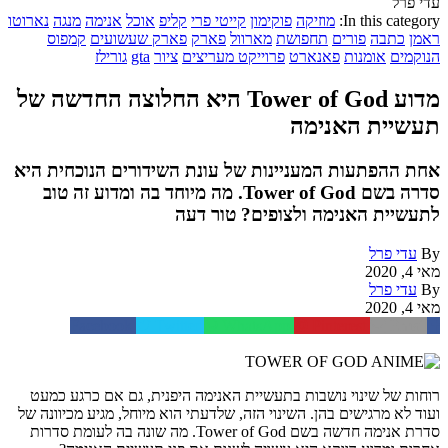
עדי פרל
In this category:
מוזיקה
פוקימון
קייטי פרי
קליפ
אוכל
אנימה
מנגה
נארוטו
ראמן
כתבה
פורים
תחפושת
מארוול
פארק
פארק שעשועים
קמפוס
הנוקמים
אומנות
פאנארט
פרוייקט מעריצים
ציור
gta
גורילז
מדוע Tower of God היא החלוצה החדשה של
תעשיית האנימה
אחת ההפתעות המעניינות של עונת השידורים הנוכחית היא
סדרה בשם Tower of God. מה מיוחד בה ומדוע זה טוב
לתעשיית האנימה ולצופים? טור דעה
By
עדי פרל
מאי 4, 2020
By
עדי פרל
מאי 4, 2020
Facebook
Twitter
WhatsApp
Pinterest
Email
רוחות של שינוי נושבות בתעשיית האנימה היפנית, גם אם כרגע כמעט
ועוד לא מרגישים בהן. השינוי הזה, שלדעתי הוא מיוחל, מגיע מכיוונה של
סדרת אנימה חדשה בשם Tower of God. מה שונה בה לעומת סדרות