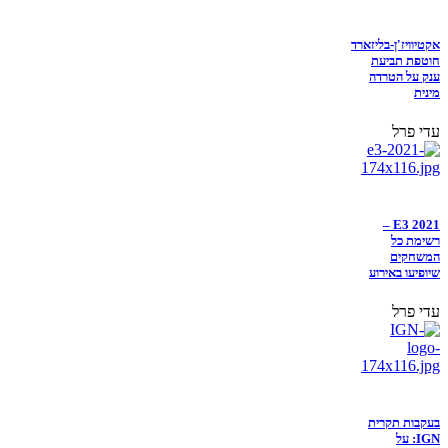
אקטיוויז'ן-בליזארד
חוטפת תביעת
ענק על הטרדה
מינית
עדי פרל
E3 2021 –
רשימת כל
המשחקים
שיופיעו באירוע
עדי פרל
בעקבות תקרית
IGN: על