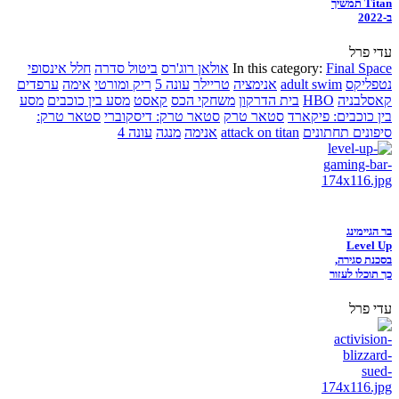
Titan תמשיך
ב-2022
עדי פרל
Final Space
In this category:
אולאן רוג'רס
ביטול סדרה
חלל אינסופי
נטפליקס
adult swim
אנימציה
טריילר
עונה 5
ריק ומורטי
אימה
ערפדים
קאסלבניה
HBO
בית הדרקון
משחקי הכס
קאסט
מסע בין כוכבים
מסע
בין כוכבים: פיקארד
סטאר טרק
סטאר טרק: דיסקוברי
סטאר טרק:
סיפונים תחתונים
attack on titan
אנימה
מנגה
עונה 4
בר הגיימינג
Level Up
בסכנת סגירה,
כך תוכלו לעזור
עדי פרל