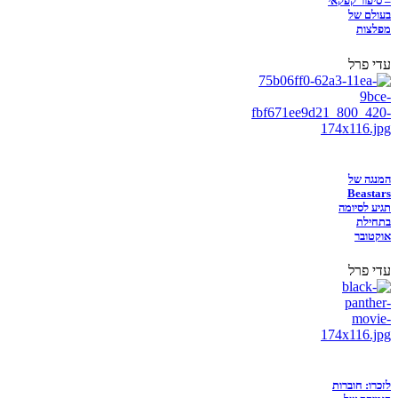
– סיפור קפקאי
בעולם של
מפלצות
עדי פרל
המנגה של
Beastars
תגיע לסיומה
בתחילת
אוקטובר
עדי פרל
לזכרו: חוברות