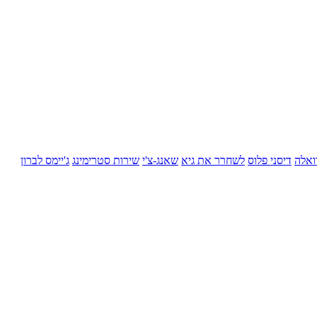
ואלה
דיסני פלוס
לשחרר את גיא
שאנג-צ'י
שירות סטרימינג
ג'יימס לברון