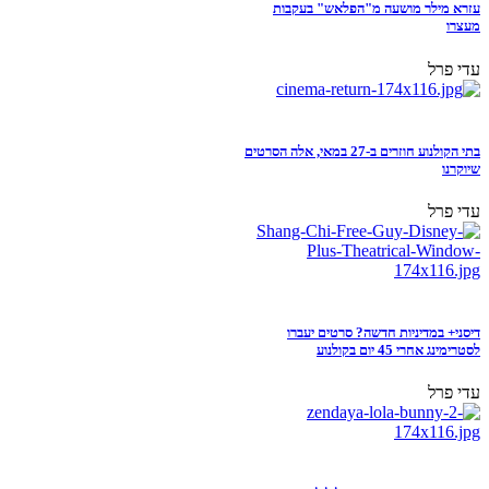
עזרא מילר מושעה מ"הפלאש" בעקבות
מעצרו
עדי פרל
בתי הקולנוע חוזרים ב-27 במאי, אלה הסרטים
שיוקרנו
עדי פרל
דיסני+ במדיניות חדשה? סרטים יעברו
לסטרימינג אחרי 45 יום בקולנוע
עדי פרל