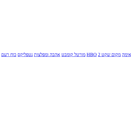
ימה
מקום שקט 2
HBO
מורטל קומבט
אהבה ומפלצות
נטפליקס
כוח רעם