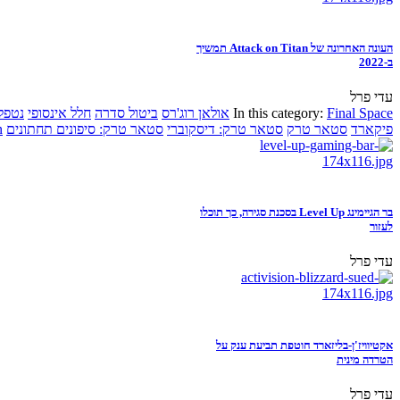
העונה האחרונה של Attack on Titan תמשיך
ב-2022
עדי פרל
Final Space
In this category:
אולאן רוג'רס
ביטול סדרה
חלל אינסופי
נטפל
פיקארד
סטאר טרק
סטאר טרק: דיסקוברי
סטאר טרק: סיפונים תחתונים
n
בר הגיימינג Level Up בסכנת סגירה, כך תוכלו
לעזור
עדי פרל
אקטיוויז'ן-בליזארד חוטפת תביעת ענק על
הטרדה מינית
עדי פרל