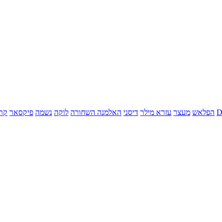
הפלאש
מעצר
עזרא מילר
דיסני
האלמנה השחורה
לוקה
נשמה
פיקסאר
קר