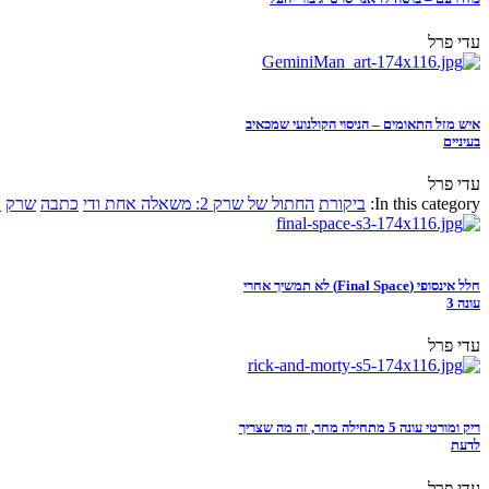
עדי פרל
איש מזל התאומים – הניסוי הקולנועי שמכאיב
בעיניים
עדי פרל
In this category:
ביקורת
החתול של שרק 2: משאלה אחת ודי
כתבה
שרק
א
חלל אינסופי (Final Space) לא תמשיך אחרי
עונה 3
עדי פרל
ריק ומורטי עונה 5 מתחילה מחר, זה מה שצריך
לדעת
עדי פרל