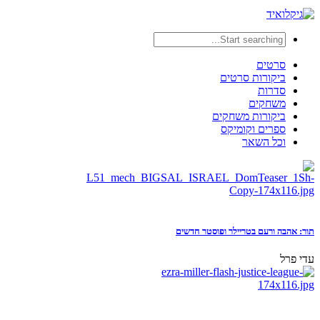
סרטים
ביקורות סרטים
סדרות
משחקים
ביקורות משחקים
ספרים וקומיקס
וכל השאר
תור: אהבה ורעם בטריילר ופוסטר חדשים
עדי פרל