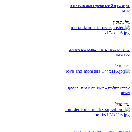
מקום שקט 2 הוא המשך כמעט מוצלח כמו
קודמו
גיל גוטקין
מורטל קומבט הסרט – הפאנסרביס משתלט
על הסיפור
עדי פרל
אהבה ומפלצות – ביצוע מרגש ומלא חן בסוף
העולם
עדי פרל
כוח רעם – בושה לז'אנר סרטי גיבורי-העל