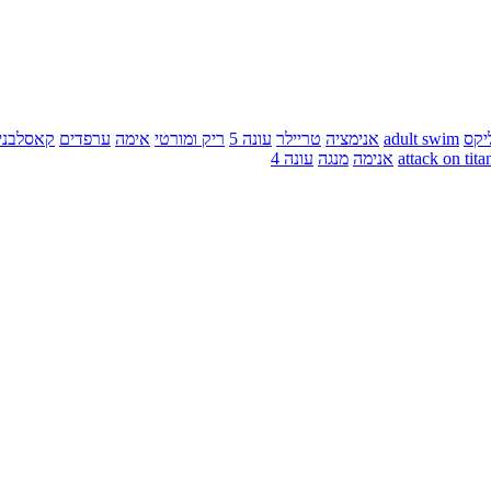
יקס
adult swim
אנימציה
טריילר
עונה 5
ריק ומורטי
אימה
ערפדים
קאסלבני
attack on tita
אנימה
מנגה
עונה 4