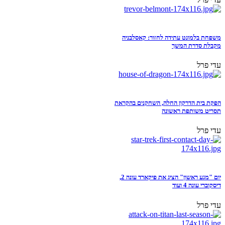
משפחת בלמונט עתידה לחזור: קאסלבניה
מקבלת סדרת המשך
עדי פרל
הפקת בית הדרקון החלה, השחקנים בהקראת
תסריט משותפת ראשונה
עדי פרל
יום "מגע ראשון" הציג את פיקארד עונה 2,
דיסקוברי עונה 4 ועוד
עדי פרל