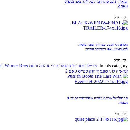
זנדאיה תדבב את הדמות של לולה באני בספייס
ג'אם 2
עדי פרל
הסרט האלמנה השחורה עובר סופית
לסטרימינג, צפו בטריילר החדש
עדי פרל
In this category:
טריילר
מארוול
פוסטר
תור: אהבה ורעם
Warner Bros
DC
זנדאיה
לוני טונס
ליהוק
ספייס ג'אם 2
החתול של שרק 2 מוכיח שלדרימוורקס יש 9
נשמות
עדי פרל