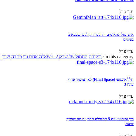
עדי פרל
איש מזל התאומים – הניסוי הקולנועי שמכאיב
בעיניים
עדי פרל
In this category:
ביקורת
החתול של שרק 2: משאלה אחת ודי
כתבה
שרק
א
חלל אינסופי (Final Space) לא תמשיך אחרי
עונה 3
עדי פרל
ריק ומורטי עונה 5 מתחילה מחר, זה מה שצריך
לדעת
עדי פרל