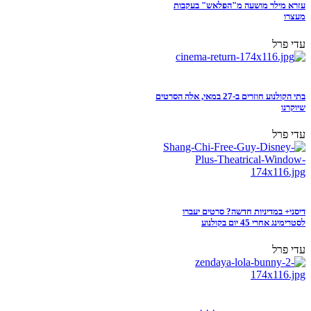
עזרא מילר מושעה מ"הפלאש" בעקבות
מעצרו
עדי פרל
בתי הקולנוע חוזרים ב-27 במאי, אלה הסרטים
שיוקרנו
עדי פרל
דיסני+ במדיניות חדשה? סרטים יעברו
לסטרימינג אחרי 45 יום בקולנוע
עדי פרל