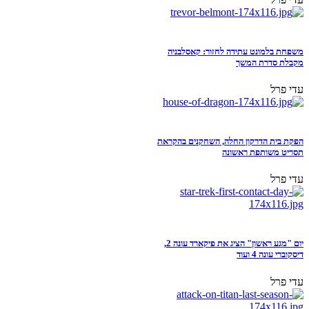
משפחת בלמונט עתידה לחזור: קאסלבניה
מקבלת סדרת המשך
עדי פרל
הפקת בית הדרקון החלה, השחקנים בהקראת
תסריט משותפת ראשונה
עדי פרל
יום "מגע ראשון" הציג את פיקארד עונה 2,
דיסקוברי עונה 4 ועוד
עדי פרל