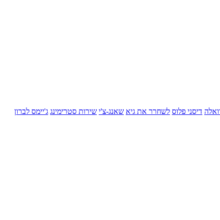
ואלה
דיסני פלוס
לשחרר את גיא
שאנג-צ'י
שירות סטרימינג
ג'יימס לברון