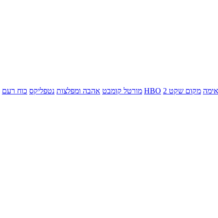
ימה
מקום שקט 2
HBO
מורטל קומבט
אהבה ומפלצות
נטפליקס
כוח רעם