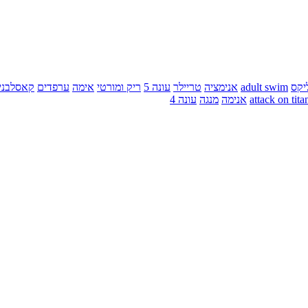
יקס
adult swim
אנימציה
טריילר
עונה 5
ריק ומורטי
אימה
ערפדים
קאסלבני
attack on tita
אנימה
מנגה
עונה 4