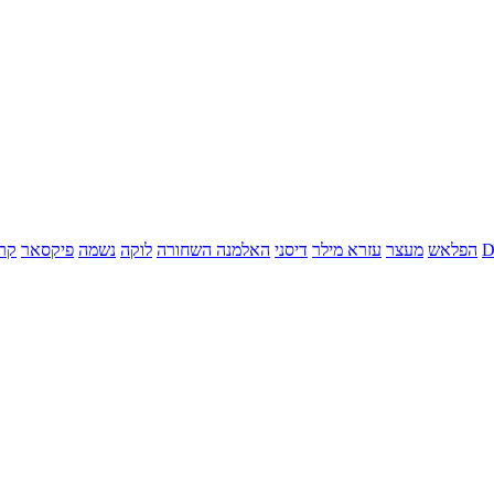
הפלאש
מעצר
עזרא מילר
דיסני
האלמנה השחורה
לוקה
נשמה
פיקסאר
קר