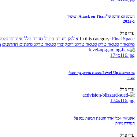
העונה האחרונה של Attack on Titan תמשיך
ב-2022
עדי פרל
Final Space
In this category:
אולאן רוג'רס
ביטול סדרה
חלל אינסופי
נטפל
פיקארד
סטאר טרק
סטאר טרק: דיסקוברי
סטאר טרק: סיפונים תחתונים
n
בר הגיימינג Level Up בסכנת סגירה, כך תוכלו
לעזור
עדי פרל
אקטיוויז'ן-בליזארד חוטפת תביעת ענק על
הטרדה מינית
עדי פרל