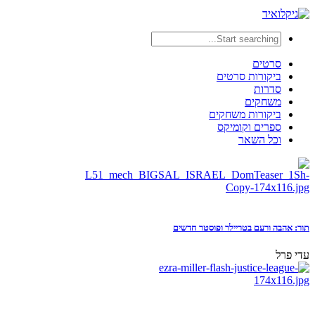
סרטים
ביקורות סרטים
סדרות
משחקים
ביקורות משחקים
ספרים וקומיקס
וכל השאר
תור: אהבה ורעם בטריילר ופוסטר חדשים
עדי פרל