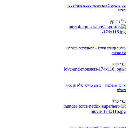
מקום שקט 2 הוא המשך כמעט מוצלח כמו
קודמו
גיל גוטקין
מורטל קומבט הסרט – הפאנסרביס משתלט
על הסיפור
עדי פרל
אהבה ומפלצות – ביצוע מרגש ומלא חן בסוף
העולם
עדי פרל
כוח רעם – בושה לז'אנר סרטי גיבורי-העל