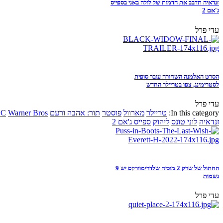
זנדאיה תדבב את הדמות של לולה באני בספייס
ג'אם 2
עדי פרל
הסרט האלמנה השחורה עובר סופית
לסטרימינג, צפו בטריילר החדש
עדי פרל
In this category:
טריילר
מארוול
פוסטר
תור: אהבה ורעם
Warner Bros
DC
זנדאיה
לוני טונס
ליהוק
ספייס ג'אם 2
החתול של שרק 2 מוכיח שלדרימוורקס יש 9
נשמות
עדי פרל