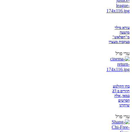
עזרא מילר
מושעה
מ"הפלאש"
בעקבות מעצרו
עדי פרל
בתי הקולנוע
חוזרים ב-27
במאי, אלה
הסרטים
שיוקרנו
עדי פרל