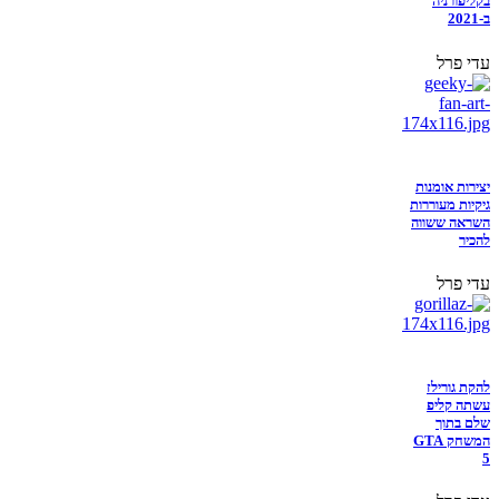
בקליפורניה
ב-2021
עדי פרל
יצירות אומנות
גיקיות מעוררות
השראה ששווה
להכיר
עדי פרל
להקת גורילז
עשתה קליפ
שלם בתוך
המשחק GTA
5