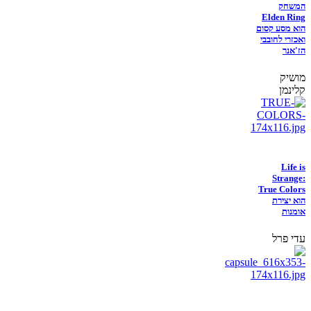
המשחק
Elden Ring
הוא מסע קסום
ואכזרי לחובבי
הז'אנר
מושיק
קלינמן
Life is
Strange:
True Colors
הוא יצירת
אומנות
עדי פרל