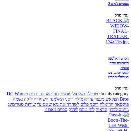
בספייס ג'אם 2
עדי פרל
הסרט האלמנה
השחורה עובר
סופית
לסטרימינג, צפו
בטריילר החדש
עדי פרל
In this category:
טריילר
מארוול
פוסטר
תור: אהבה ורעם
Warner
DC
Bros
הפלאש
מעצר
עזרא מילר
דיסני
האלמנה השחורה
לוקה
נשמה
פיקסאר
קרואלה
דיסני פלוס
לשחרר את גיא
שאנג-צ'י
שירות סטרימינג
ג'יימס לברון
זנדאיה
לוני טונס
ליהוק
ספייס ג'אם 2