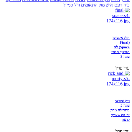
כוח רעם
איש מזל התאומים
וויל סמית'
חלל אינסופי
(Final
Space) לא
תמשיך אחרי
עונה 3
עדי פרל
ריק ומורטי
עונה 5
מתחילה מחר,
זה מה שצריך
לדעת
עדי פרל