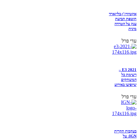
אקטיוויז'ן-בליזארד
חוטפת תביעת
ענק על הטרדה
מינית
עדי פרל
E3 2021 –
רשימת כל
המשחקים
שיופיעו באירוע
עדי פרל
בעקבות תקרית
IGN: על