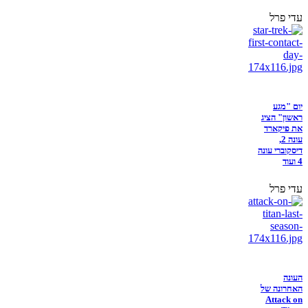
עדי פרל
יום "מגע
ראשון" הציג
את פיקארד
עונה 2,
דיסקוברי עונה
4 ועוד
עדי פרל
העונה
האחרונה של
Attack on