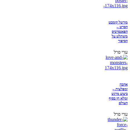
מורטל קומבט
הסרט –
הפאנסרביס
משתלט על
הסיפור
עדי פרל
אהבה
ומפלצות –
ביצוע מרגש
ומלא חן בסוף
העולם
עדי פרל