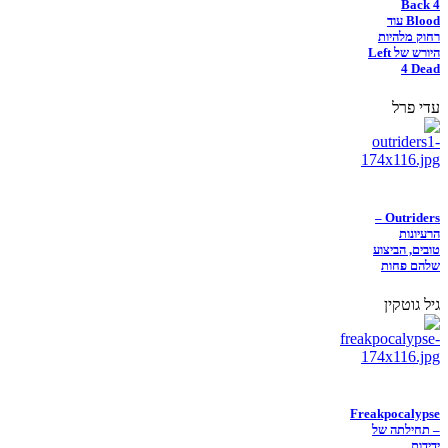
Back 4
Blood עוד
רחוק מלהיות
היורש של Left
4 Dead
עדי פרל
Outriders –
הרעיונות
טובים, הביצוע
שלהם פחות
גיל גוטקין
Freakpocalypse
– תחילתה של
ידידות