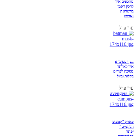
מתכונים איך
להכין ראמן
בהשראת
נארוטו
עדי פרל
נשף מסיכות:
איך לאלתר
מסיכה לפורים
בקלות ובזול
עדי פרל
פארק "קמפוס
הנוקמים"
יפתח