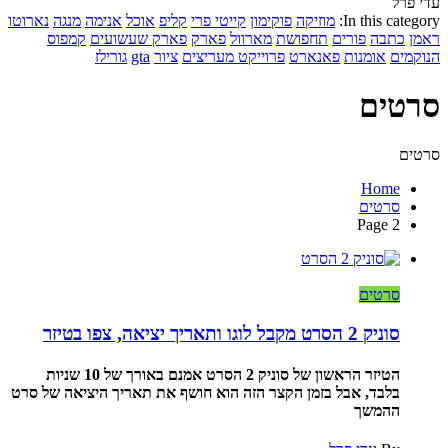
עדי פרל
In this category:
מוזיקה
פוקימון
קייטי פרי
קליפ
אוכל
אנימה
מנגה
נארוטו
ראמן
כתבה
פורים
תחפושת
מארוול
פארק
פארק שעשועים
קמפוס
הנוקמים
אומנות
פאנארט
פרוייקט מעריצים
ציור
gta
גורילז
סרטים
סרטים
Home
סרטים
Page 2
סרטים
סוניק 2 הסרט מקבל לוגו ותאריך יציאה, צפו בטיזר
הטיזר הראשון של סוניק 2 הסרט אמנם באורך של 10 שניות
בלבד, אבל בזמן הקצר הזה הוא חושף את תאריך היציאה של סרט
ההמשך