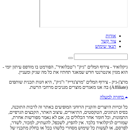
אודות
צור קשר
תנאי שימוש
גיקלואיד - צירוף המלים "גיק" ו"טבלואיד", הפורמט בו מודפס עיתון יומי -
הוא מגזין אינטרנטי חדש שמאגד תחתיו את כל מה שגיק ומעניין.
מרצ'ן-גיק - צירוף המלים "מרצ'נדייז" ו"גיק", היא חנות תכנית שותפים
(Affiliate) בה אנו מאגדים מוצרים מגניבים מרחבי הרשת.
בחזרה למעלה
כל זכויות היוצרים והקניין הרוחני המופיעים באתר זה לרבות התוכנה,
בסיס הנתונים, הטקסטים, התיאורים, עיצוב האתר, הקבצים הגרפיים,
התמונות, וכל חומר אחר הכלולים בו, אם לא נאמר מפורשות אחרת,
שמורים לגיקלואיד בלבד. אין להפיץ, לשכפל, להעתיק, למכור, לשדר,
לפרסם, או לעשות כל שימוש מסחרי כלשהו בכל או בחלק מתכניו של