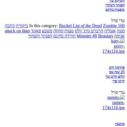
קומיקס של
הפנתר השחור
מופצות בחינם
עדי פרל
Zombie 100
Bucket List of the Dead
In this category:
ביקורת
כתבה
מנגה
אנגליה
הרברט גורג' וולס
טעות
מחווה
מטבע
פאונד
attack on titan
אנימה
Beastars
Monster #8
הורדה בחינם
הפנתר השחור
פוקימון חוגג
25 שנה עם
קליפ חדש של
קייטי פרי
עדי פרל
ארבעה