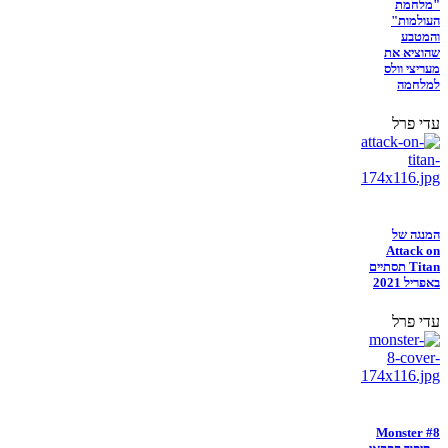
"מלחמת
העולמות"
והמטבע
שהוציא את
מעריצי וולס
למלחמה
עדי פרל
המנגה של
Attack on
Titan תסתיים
באפריל 2021
עדי פרל
Monster #8