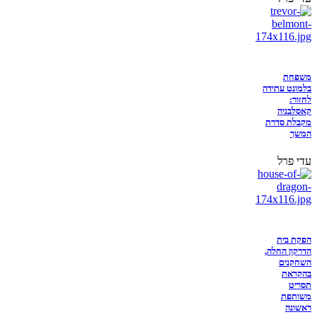
משפחת
בלמונט עתידה
לחזור:
קאסלבניה
מקבלת סדרת
המשך
עדי פרל
הפקת בית
הדרקון החלה,
השחקנים
בהקראת
תסריט
משותפת
ראשונה