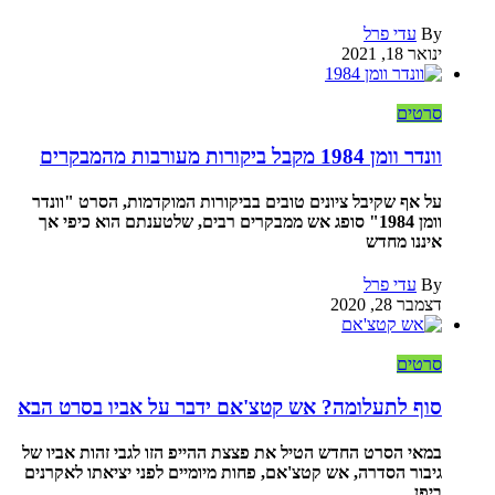
By
עדי פרל
ינואר 18, 2021
סרטים
וונדר וומן 1984 מקבל ביקורות מעורבות מהמבקרים
על אף שקיבל ציונים טובים בביקורות המוקדמות, הסרט "וונדר
וומן 1984" סופג אש ממבקרים רבים, שלטענתם הוא כיפי אך
איננו מחדש
By
עדי פרל
דצמבר 28, 2020
סרטים
סוף לתעלומה? אש קטצ'אם ידבר על אביו בסרט הבא
במאי הסרט החדש הטיל את פצצת ההייפ הזו לגבי זהות אביו של
גיבור הסדרה, אש קטצ'אם, פחות מיומיים לפני יציאתו לאקרנים
ביפן