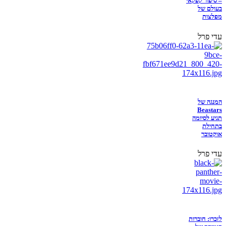
– סיפור קפקאי
בעולם של
מפלצות
עדי פרל
המנגה של
Beastars
תגיע לסיומה
בתחילת
אוקטובר
עדי פרל
לזכרו: חוברות