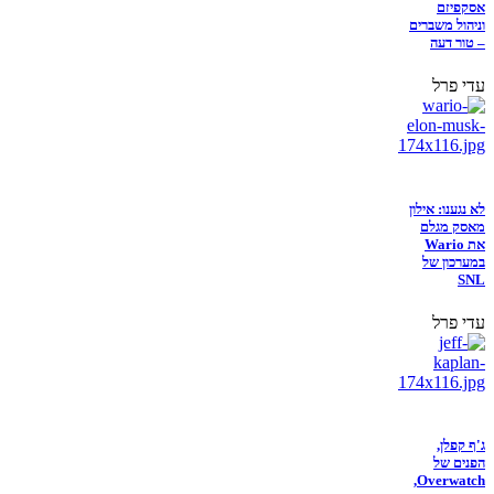
אסקפיזם
וניהול משברים
– טור דעה
עדי פרל
לא נגענו: אילון
מאסק מגלם
את Wario
במערכון של
SNL
עדי פרל
ג'ף קפלן,
הפנים של
Overwatch,