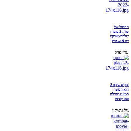
החתול של
שרק 2 מוכיח
שלדרימוורקס
יש 9 נשמות
עדי פרל
מקום שקט 2
הוא המשך
כמעט מוצלח
כמו קודמו
גיל גוטקין