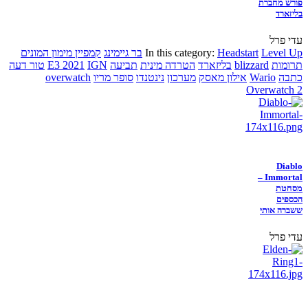
פורש מחברת
בליזארד
עדי פרל
Level Up
Headstart
In this category:
בר גיימינג
קמפיין מימון המונים
תרומות
blizzard
בליזארד
הטרדה מינית
תביעה
IGN
E3 2021
טור דעה
כתבה
Wario
אילון מאסק
מערכון
נינטנדו
סופר מריו
overwatch
Overwatch 2
Diablo
Immortal –
מסחטת
הכספים
ששברה אותי
עדי פרל