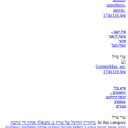
כוח רעם –
בושה לז'אנר
סרטי
גיבורי-העל
עדי פרל
איש מזל
התאומים –
הניסוי הקולנועי
שמכאיב
בעיניים
עדי פרל
In this category:
ביקורת
החתול של שרק 2: משאלה אחת ודי
כתבה
שרק
אימה
מקום שקט 2
HBO
מורטל קומבט
אהבה ומפלצות
נטפליקס