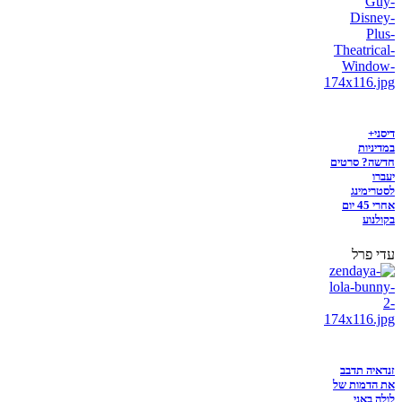
דיסני+
במדיניות
חדשה? סרטים
יעברו
לסטרימינג
אחרי 45 יום
בקולנוע
עדי פרל
זנדאיה תדבב
את הדמות של
לולה באני