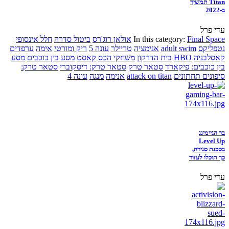
Titan תמשיך
ב-2022
עדי פרל
Final Space
In this category:
אולאן רוג'רס
ביטול סדרה
חלל אינסופי
נטפליקס
adult swim
אנימציה
טריילר
עונה 5
ריק ומורטי
אימה
ערפדים
קאסלבניה
HBO
בית הדרקון
משחקי הכס
קאסט
מסע בין כוכבים
מסע
בין כוכבים: פיקארד
סטאר טרק
סטאר טרק: דיסקוברי
סטאר טרק:
סיפונים תחתונים
attack on titan
אנימה
מנגה
עונה 4
בר הגיימינג
Level Up
בסכנת סגירה,
כך תוכלו לעזור
עדי פרל