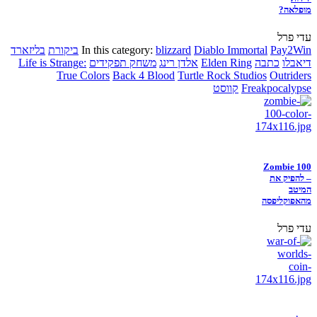
מופלאה?
עדי פרל
Pay2Win
Diablo Immortal
blizzard
In this category:
ביקורת
בליזארד
דיאבלו
כתבה
Elden Ring
אלדן רינג
משחק תפקידים
Life is Strange:
True Colors
Back 4 Blood
Turtle Rock Studios
Outriders
Freakpocalypse
קווסט
Zombie 100
– להפיק את
המיטב
מהאפוקליפסה
עדי פרל