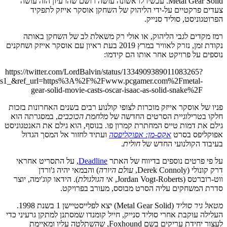
ref_src=twsrc%5Etfw%7Ctwcamp%5Etweetembed%7Ctwterm%5E1