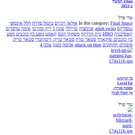
Titan תמשיך
ב-2022
עדי פרל
Final Space
In this category:
אולאן רוג'רס
ביטול סדרה
חלל אינסופי
נטפליקס
adult swim
אנימציה
טריילר
עונה 5
ריק ומורטי
אימה
ערפדים
קאסלבניה
HBO
בית הדרקון
משחקי הכס
קאסט
מסע בין כוכבים
מסע
בין כוכבים: פיקארד
סטאר טרק
סטאר טרק: דיסקוברי
סטאר טרק:
סיפונים תחתונים
attack on titan
אנימה
מנגה
עונה 4
בר הגיימינג
Level Up
בסכנת סגירה,
כך תוכלו לעזור
עדי פרל