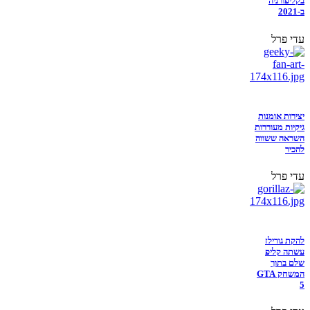
בקליפורניה
ב-2021
עדי פרל
יצירות אומנות
גיקיות מעוררות
השראה ששווה
להכיר
עדי פרל
להקת גורילז
עשתה קליפ
שלם בתוך
המשחק GTA
5