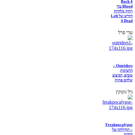
Back 4
Blood עוד
רחוק מלהיות
היורש של Left
4 Dead
עדי פרל
Outriders –
הרעיונות
טובים, הביצוע
שלהם פחות
גיל גוטקין
Freakpocalypse
– תחילתה של
ידידות