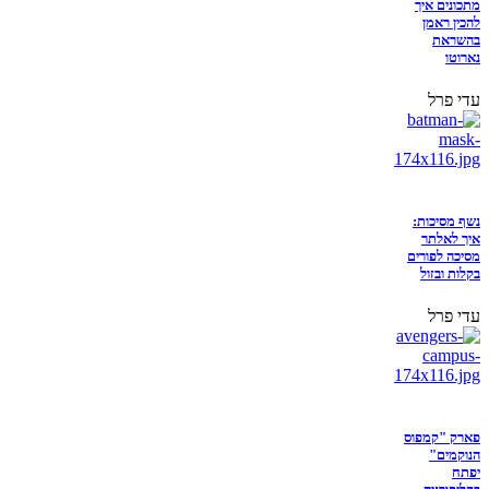
מתכונים איך
להכין ראמן
בהשראת
נארוטו
עדי פרל
נשף מסיכות:
איך לאלתר
מסיכה לפורים
בקלות ובזול
עדי פרל
פארק "קמפוס
הנוקמים"
יפתח