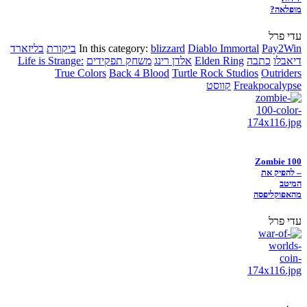
מופלאה?
עדי פרל
Pay2Win
Diablo Immortal
blizzard
In this category:
ביקורת
בליזארד
דיאבלו
כתבה
Elden Ring
אלדן רינג
משחק תפקידים
Life is Strange:
True Colors
Back 4 Blood
Turtle Rock Studios
Outriders
Freakpocalypse
קווסט
Zombie 100
– להפיק את
המיטב
מהאפוקליפסה
עדי פרל