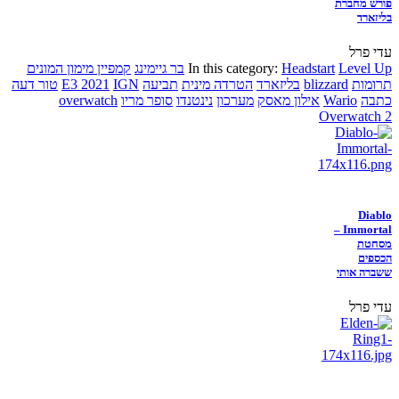
פורש מחברת
בליזארד
עדי פרל
Level Up
Headstart
In this category:
בר גיימינג
קמפיין מימון המונים
תרומות
blizzard
בליזארד
הטרדה מינית
תביעה
IGN
E3 2021
טור דעה
כתבה
Wario
אילון מאסק
מערכון
נינטנדו
סופר מריו
overwatch
Overwatch 2
Diablo
Immortal –
מסחטת
הכספים
ששברה אותי
עדי פרל