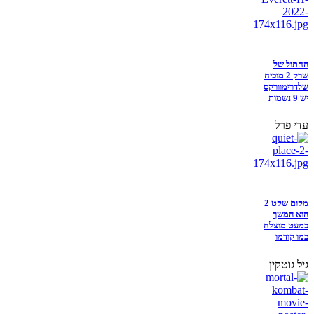
החתול של
שרק 2 מוכיח
שלדרימוורקס
יש 9 נשמות
עדי פרל
מקום שקט 2
הוא המשך
כמעט מוצלח
כמו קודמו
גיל גוטקין