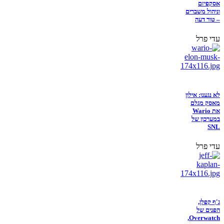
אסקפיזם
וניהול משברים
– טור דעה
עדי פרל
לא נגענו: אילון
מאסק מגלם
את Wario
במערכון של
SNL
עדי פרל
ג'ף קפלן,
הפנים של
Overwatch,