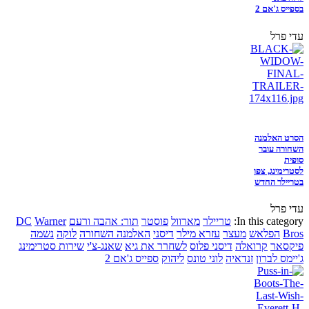
בספייס ג'אם 2
עדי פרל
הסרט האלמנה
השחורה עובר
סופית
לסטרימינג, צפו
בטריילר החדש
עדי פרל
In this category:
טריילר
מארוול
פוסטר
תור: אהבה ורעם
Warner
DC
Bros
הפלאש
מעצר
עזרא מילר
דיסני
האלמנה השחורה
לוקה
נשמה
פיקסאר
קרואלה
דיסני פלוס
לשחרר את גיא
שאנג-צ'י
שירות סטרימינג
ג'יימס לברון
זנדאיה
לוני טונס
ליהוק
ספייס ג'אם 2