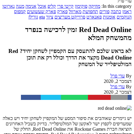
עדי פרל
In this category:
מוזיקה
פוקימון
קייטי פרי
קליפ
אוכל
אנימה
מנגה
נארוטו
ראמן
כתבה
פורים
תחפושת
מארוול
פארק
פארק שעשועים
קמפוס
הנוקמים
אומנות
פאנארט
פרוייקט מעריצים
ציור
gta
גורילז
Red Dead Online זמין לרכישה בנפרד
מהמשחק המלא
לא בראש שלכם להתעסק עם הקמפיין לשחקן יחיד? Red
Dead Online מקצר את הדרך וכולל רק את תוכן
המולטיפלייר של המשחק
By
עדי פרל
דצמבר 2, 2020
By
עדי פרל
דצמבר 2, 2020
Facebook
Twitter
WhatsApp
Pinterest
Email
יש גיימרים שאוהבים את סיפור המסע של המקפיין לשחקן יחיד ויש כאלה
שמעדיפים לקפוץ ישר לאקשן של המולטיפלייר. בדיוק בשביל האחרונים
הוציאה חברת Rockstar Games את Red Dead Online, החלק של