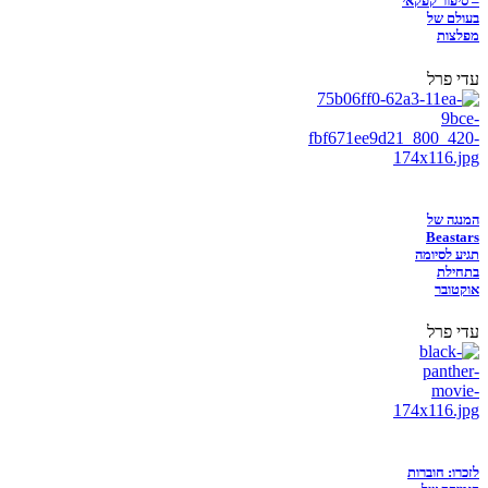
– סיפור קפקאי
בעולם של
מפלצות
עדי פרל
המנגה של
Beastars
תגיע לסיומה
בתחילת
אוקטובר
עדי פרל
לזכרו: חוברות