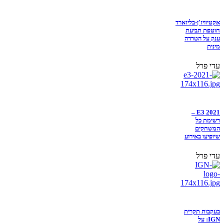
אקטיוויז'ן-בליזארד
חוטפת תביעת
ענק על הטרדה
מינית
עדי פרל
E3 2021 –
רשימת כל
המשחקים
שיופיעו באירוע
עדי פרל
בעקבות תקרית
IGN: על