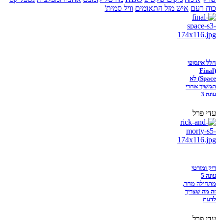
כוח רעם
איש מזל התאומים
וויל סמית'
חלל אינסופי
(Final
Space) לא
תמשיך אחרי
עונה 3
עדי פרל
ריק ומורטי
עונה 5
מתחילה מחר,
זה מה שצריך
לדעת
עדי פרל