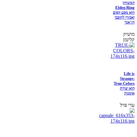
המשחק
Elden Ring
הוא מסע קסום
ואכזרי לחובבי
הז'אנר
מושיק
קלינמן
Life is
Strange:
True Colors
הוא יצירת
אומנות
עדי פרל