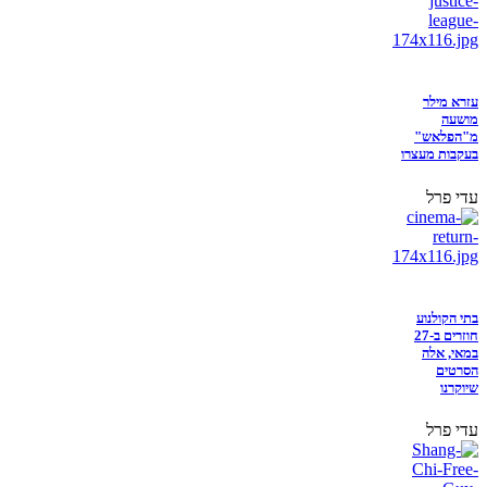
עזרא מילר
מושעה
מ"הפלאש"
בעקבות מעצרו
עדי פרל
בתי הקולנוע
חוזרים ב-27
במאי, אלה
הסרטים
שיוקרנו
עדי פרל