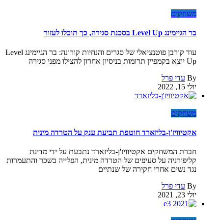
משחקים
בר הגיימינג Level Up בסכנת סגירה, כך תוכלו לעזור
עוד קורבן פוטנציאלי של סגרים והנחיות קורונה: בר הגיימינג Level
Up יוצא בקמפיין תרומות בניסיון אחרון להצילו מפני סגירה
By
עדי פרל
יולי 15, 2022
משחקים
אקטיוויז'ן-בליזארד חוטפת תביעת ענק על הטרדה מינית
חברת המשחקים אקטיוויז'ן-בליזארד נתבעת על ידי מדינת
קליפורניה על סעיפים של הטרדה מינית, הפלייה בשכר והתעמרות
נגד נשים אחרי חקירה של שנתיים
By
עדי פרל
יולי 23, 2021