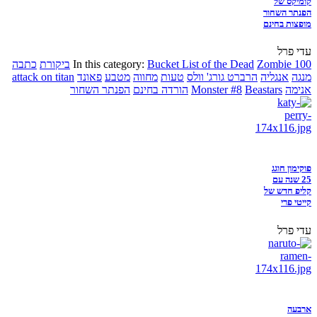
קומיקס של
הפנתר השחור
מופצות בחינם
עדי פרל
Zombie 100
Bucket List of the Dead
In this category:
ביקורת
כתבה
מנגה
אנגליה
הרברט גורג' וולס
טעות
מחווה
מטבע
פאונד
attack on titan
אנימה
Beastars
Monster #8
הורדה בחינם
הפנתר השחור
פוקימון חוגג
25 שנה עם
קליפ חדש של
קייטי פרי
עדי פרל
ארבעה