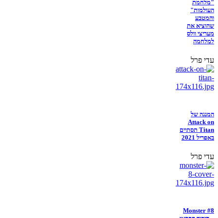
"מלחמת
העולמות"
והמטבע
שהוציא את
מעריצי וולס
למלחמה
עדי פרל
המנגה של
Attack on
Titan תסתיים
באפריל 2021
עדי פרל
Monster #8