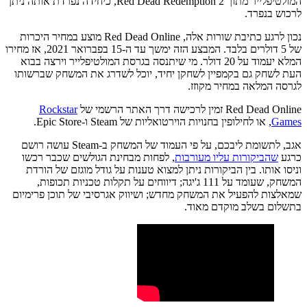
המולטיפלייר מתוך Red Dead Redemption 2, כיחידה נפרדת אותה ניתן
לרכוש בנפרד.
נכון לרגע כתיבת שורות אלה, Red Dead Online מוצע במחיר היכרות
של 5 דולרים בלבד. המבצע הזה ימשך עד ה-15 בפברואר 2021, אז מחירו
המלא יעמוד על 20 דולר. מי שיתנסה בגרסת המולטיפלייר וירצה בבוא
העת לשחק גם בקמפיין לשחקן יחיד, יוכל לשדרג את המשחק שברשותו
לגרסה המלאה במחיר מקוזז.
Red Dead Online זמין לרכישה דרך האתר הרשמי של
Rockstar
Games
, או לחילופין בחנויות הוירטואליות של Steam ו-Epic Store.
אגב, לתשומת ליבכם, על פי העמוד של המשחק ב-Steam עושה רושם
כרגע
שהביקורות עליו מעורבות
, לפחות מבחינת הגולשים שכבר רכשו
וניסו אותו. בין הביקורות ניתן למצוא טענות על גודל מוגזם של הורדת
המשחק, שעומד על 111 ג'יגה; דיווחים על תקלות טכניות תכופות,
שמאלצות להפעיל את המשחק מחדש; ושיווק אגרסיבי של תוכן פרימיום
בתשלום בשלב מוקדם מאוד.