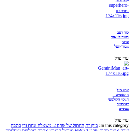
כוח רעם –
בושה לז'אנר
סרטי
גיבורי-העל
עדי פרל
איש מזל
התאומים –
הניסוי הקולנועי
שמכאיב
בעיניים
עדי פרל
In this category:
ביקורת
החתול של שרק 2: משאלה אחת ודי
כתבה
שרק
אימה
מקום שקט 2
HBO
מורטל קומבט
אהבה ומפלצות
נטפליקס