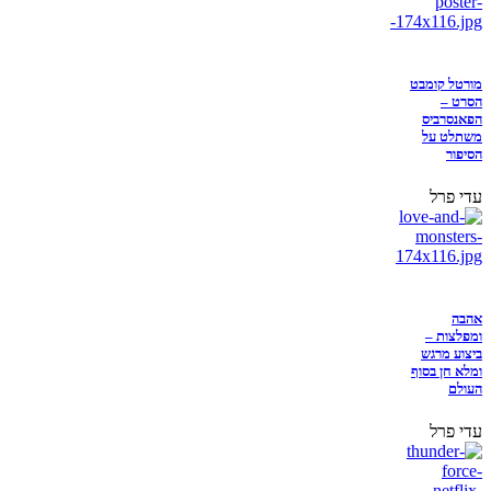
מורטל קומבט
הסרט –
הפאנסרביס
משתלט על
הסיפור
עדי פרל
אהבה
ומפלצות –
ביצוע מרגש
ומלא חן בסוף
העולם
עדי פרל