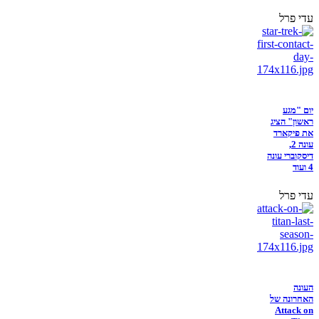
עדי פרל
יום "מגע
ראשון" הציג
את פיקארד
עונה 2,
דיסקוברי עונה
4 ועוד
עדי פרל
העונה
האחרונה של
Attack on