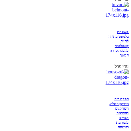
משפחת
בלמונט עתידה
לחזור:
קאסלבניה
מקבלת סדרת
המשך
עדי פרל
הפקת בית
הדרקון החלה,
השחקנים
בהקראת
תסריט
משותפת
ראשונה