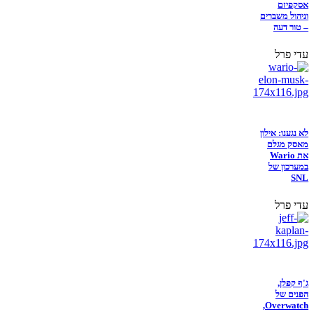
אסקפיזם
וניהול משברים
– טור דעה
עדי פרל
לא נגענו: אילון
מאסק מגלם
את Wario
במערכון של
SNL
עדי פרל
ג'ף קפלן,
הפנים של
Overwatch,