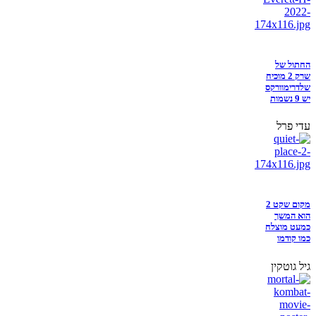
החתול של
שרק 2 מוכיח
שלדרימוורקס
יש 9 נשמות
עדי פרל
מקום שקט 2
הוא המשך
כמעט מוצלח
כמו קודמו
גיל גוטקין