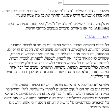
גיקלואיד - צירוף המלים "גיק" ו"טבלואיד", הפורמט בו מודפס עיתון יומי -
הוא מגזין אינטרנטי חדש שמאגד תחתיו את כל מה שגיק ומעניין.
מרצ'ן-גיק - צירוף המלים "מרצ'נדייז" ו"גיק", היא חנות תכנית שותפים
(Affiliate) בה אנו מאגדים מוצרים מגניבים מרחבי הרשת.
בחזרה למעלה
כל זכויות היוצרים והקניין הרוחני המופיעים באתר זה לרבות התוכנה,
בסיס הנתונים, הטקסטים, התיאורים, עיצוב האתר, הקבצים הגרפיים,
התמונות, וכל חומר אחר הכלולים בו, אם לא נאמר מפורשות אחרת,
שמורים לגיקלואיד בלבד. אין להפיץ, לשכפל, להעתיק, למכור, לשדר,
לפרסם, או לעשות כל שימוש מסחרי כלשהו בכל או בחלק מתכניו של
האתר, כולל מוצרים, תמונות, גרפיקה, תיאורים, עיצוב וכל דבר אחר
המוצג באתר, אלא אם ניתנה רשות כתובה וחתומה לכך בכתב ומראש
ע''י גיקלואיד.
גילוי נאות:
כמו לכל אתר אינטרנט אחר, יש לנו עלויות תפעול. חלק
מהלינקים באתר הם לינקים שמפנים לאתרי צד שלישי, להלן "שותפים".
במידה ומתבצעת רכישה באתר השותף, אנחנו מקבלים עמלה. אנחנו לא
מפרסמים ביקורות בתשלום או חוות דעת מזויפות בטענה שהן אותנטיות.
כל המוצרים מפורסמים על פי שיקול דעתנו הבלעדי כי אנחנו חושבים
שהם מגניבים.