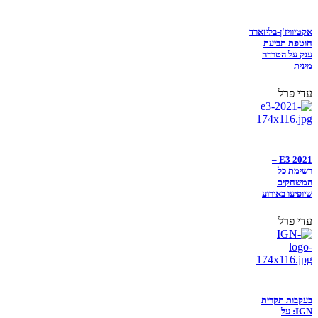
אקטיוויז'ן-בליזארד
חוטפת תביעת
ענק על הטרדה
מינית
עדי פרל
E3 2021 –
רשימת כל
המשחקים
שיופיעו באירוע
עדי פרל
בעקבות תקרית
IGN: על