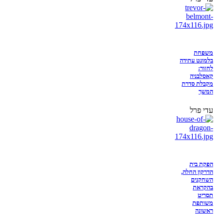
משפחת
בלמונט עתידה
לחזור:
קאסלבניה
מקבלת סדרת
המשך
עדי פרל
הפקת בית
הדרקון החלה,
השחקנים
בהקראת
תסריט
משותפת
ראשונה