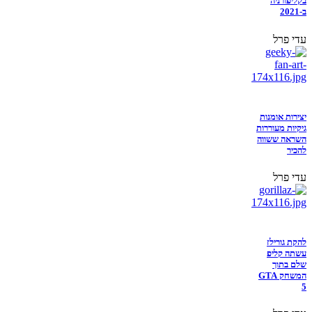
בקליפורניה
ב-2021
עדי פרל
יצירות אומנות
גיקיות מעוררות
השראה ששווה
להכיר
עדי פרל
להקת גורילז
עשתה קליפ
שלם בתוך
המשחק GTA
5