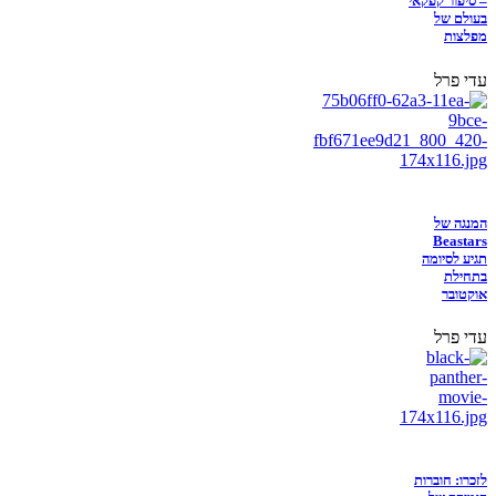
– סיפור קפקאי
בעולם של
מפלצות
עדי פרל
המנגה של
Beastars
תגיע לסיומה
בתחילת
אוקטובר
עדי פרל
לזכרו: חוברות