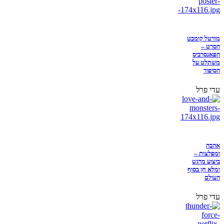
מורטל קומבט
הסרט –
הפאנסרביס
משתלט על
הסיפור
עדי פרל
אהבה
ומפלצות –
ביצוע מרגש
ומלא חן בסוף
העולם
עדי פרל