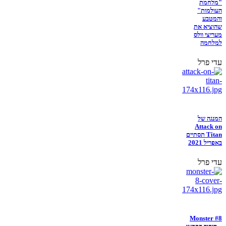
"מלחמת
העולמות"
והמטבע
שהוציא את
מעריצי וולס
למלחמה
עדי פרל
המנגה של
Attack on
Titan תסתיים
באפריל 2021
עדי פרל
Monster #8