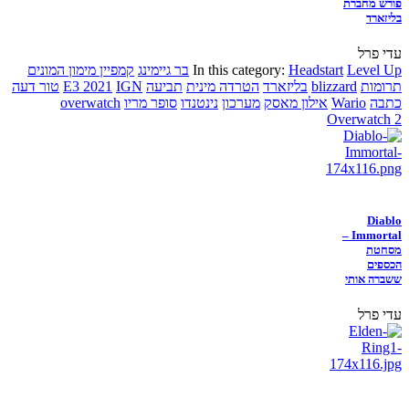
פורש מחברת
בליזארד
עדי פרל
Level Up
Headstart
In this category:
בר גיימינג
קמפיין מימון המונים
תרומות
blizzard
בליזארד
הטרדה מינית
תביעה
IGN
E3 2021
טור דעה
כתבה
Wario
אילון מאסק
מערכון
נינטנדו
סופר מריו
overwatch
Overwatch 2
Diablo
Immortal –
מסחטת
הכספים
ששברה אותי
עדי פרל