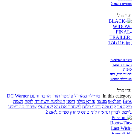
בספייס ג'אם 2
עדי פרל
הסרט האלמנה
השחורה עובר
סופית
לסטרימינג, צפו
בטריילר החדש
עדי פרל
In this category:
טריילר
מארוול
פוסטר
תור: אהבה ורעם
Warner
DC
Bros
הפלאש
מעצר
עזרא מילר
דיסני
האלמנה השחורה
לוקה
נשמה
פיקסאר
קרואלה
דיסני פלוס
לשחרר את גיא
שאנג-צ'י
שירות סטרימינג
ג'יימס לברון
זנדאיה
לוני טונס
ליהוק
ספייס ג'אם 2