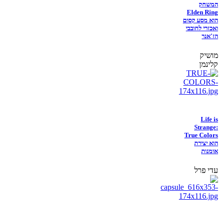
המשחק
Elden Ring
הוא מסע קסום
ואכזרי לחובבי
הז'אנר
מושיק
קלינמן
Life is
Strange:
True Colors
הוא יצירת
אומנות
עדי פרל