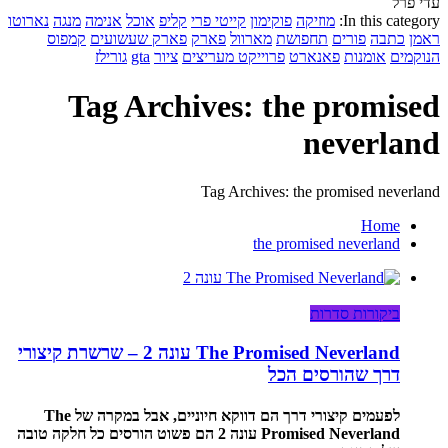
עדי פרל
In this category:
מוזיקה
פוקימון
קייטי פרי
קליפ
אוכל
אנימה
מנגה
נארוטו
ראמן
כתבה
פורים
תחפושת
מארוול
פארק
פארק שעשועים
קמפוס
הנוקמים
אומנות
פאנארט
פרוייקט מעריצים
ציור
gta
גורילז
Tag Archives: the promised
neverland
Tag Archives: the promised neverland
Home
the promised neverland
ביקורות סדרות
The Promised Neverland עונה 2 – שרשרת קיצורי
דרך שהורסים הכל
לפעמים קיצורי דרך הם דווקא חיוניים, אבל במקרה של The
Promised Neverland עונה 2 הם פשוט הורסים כל חלקה טובה