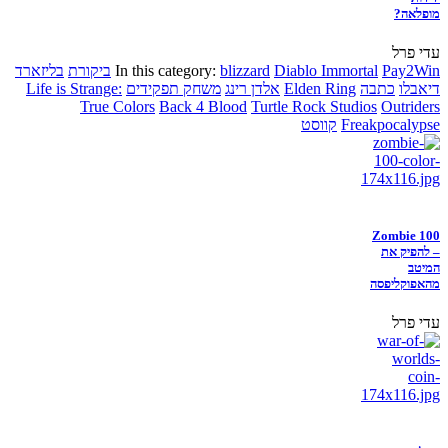
מופלאה?
עדי פרל
Pay2Win
Diablo Immortal
blizzard
In this category:
ביקורת
בליזארד
דיאבלו
כתבה
Elden Ring
אלדן רינג
משחק תפקידים
Life is Strange:
True Colors
Back 4 Blood
Turtle Rock Studios
Outriders
Freakpocalypse
קווסט
Zombie 100
– להפיק את
המיטב
מהאפוקליפסה
עדי פרל