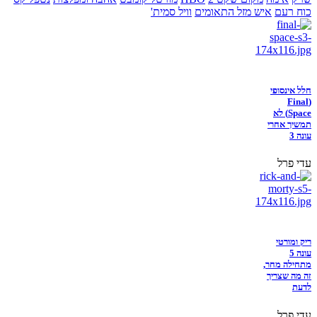
כוח רעם
איש מזל התאומים
וויל סמית'
חלל אינסופי
(Final
Space) לא
תמשיך אחרי
עונה 3
עדי פרל
ריק ומורטי
עונה 5
מתחילה מחר,
זה מה שצריך
לדעת
עדי פרל