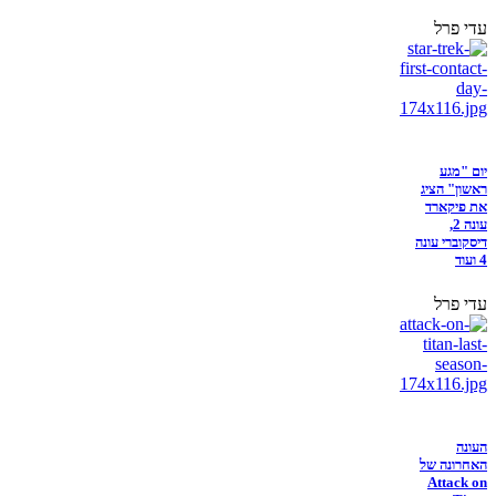
עדי פרל
יום "מגע
ראשון" הציג
את פיקארד
עונה 2,
דיסקוברי עונה
4 ועוד
עדי פרל
העונה
האחרונה של
Attack on