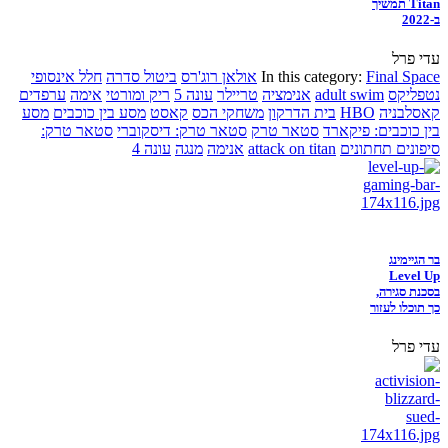
Titan תמשיך
ב-2022
עדי פרל
Final Space
In this category:
אולאן רוג'רס
ביטול סדרה
חלל אינסופי
נטפליקס
adult swim
אנימציה
טריילר
עונה 5
ריק ומורטי
אימה
ערפדים
קאסלבניה
HBO
בית הדרקון
משחקי הכס
קאסט
מסע בין כוכבים
מסע
בין כוכבים: פיקארד
סטאר טרק
סטאר טרק: דיסקוברי
סטאר טרק:
סיפונים תחתונים
attack on titan
אנימה
מנגה
עונה 4
בר הגיימינג
Level Up
בסכנת סגירה,
כך תוכלו לעזור
עדי פרל