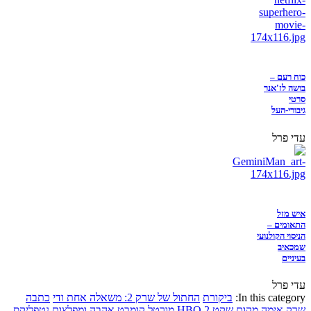
כוח רעם –
בושה לז'אנר
סרטי
גיבורי-העל
עדי פרל
איש מזל
התאומים –
הניסוי הקולנועי
שמכאיב
בעיניים
עדי פרל
In this category:
ביקורת
החתול של שרק 2: משאלה אחת ודי
כתבה
שרק
אימה
מקום שקט 2
HBO
מורטל קומבט
אהבה ומפלצות
נטפליקס