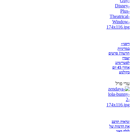
דיסני+
במדיניות
חדשה? סרטים
יעברו
לסטרימינג
אחרי 45 יום
בקולנוע
עדי פרל
זנדאיה תדבב
את הדמות של
לולה באני