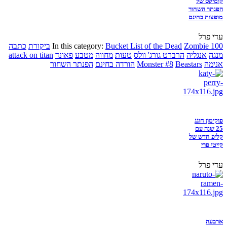
קומיקס של
הפנתר השחור
מופצות בחינם
עדי פרל
Zombie 100
Bucket List of the Dead
In this category:
ביקורת
כתבה
מנגה
אנגליה
הרברט גורג' וולס
טעות
מחווה
מטבע
פאונד
attack on titan
אנימה
Beastars
Monster #8
הורדה בחינם
הפנתר השחור
פוקימון חוגג
25 שנה עם
קליפ חדש של
קייטי פרי
עדי פרל
ארבעה