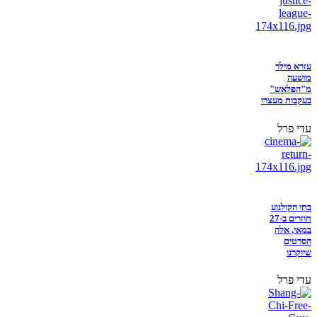
עזרא מילר
מושעה
מ"הפלאש"
בעקבות מעצרו
עדי פרל
בתי הקולנוע
חוזרים ב-27
במאי, אלה
הסרטים
שיוקרנו
עדי פרל