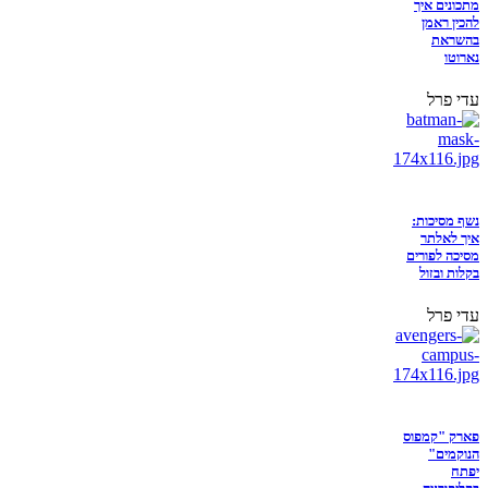
מתכונים איך
להכין ראמן
בהשראת
נארוטו
עדי פרל
נשף מסיכות:
איך לאלתר
מסיכה לפורים
בקלות ובזול
עדי פרל
פארק "קמפוס
הנוקמים"
יפתח