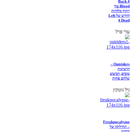
Back 4
Blood עוד
רחוק מלהיות
היורש של Left
4 Dead
עדי פרל
Outriders –
הרעיונות
טובים, הביצוע
שלהם פחות
גיל גוטקין
Freakpocalypse
– תחילתה של
ידידות