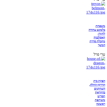
משפחת
בלמונט עתידה
לחזור:
קאסלבניה
מקבלת סדרת
המשך
עדי פרל
הפקת בית
הדרקון החלה,
השחקנים
בהקראת
תסריט
משותפת
ראשונה