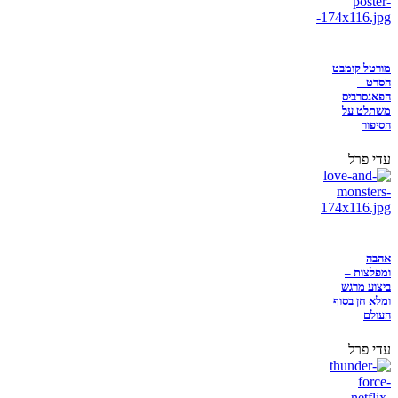
מורטל קומבט
הסרט –
הפאנסרביס
משתלט על
הסיפור
עדי פרל
אהבה
ומפלצות –
ביצוע מרגש
ומלא חן בסוף
העולם
עדי פרל