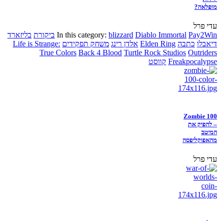
מופלאה?
עדי פרל
Pay2Win
Diablo Immortal
blizzard
In this category:
ביקורת
בליזארד
דיאבלו
כתבה
Elden Ring
אלדן רינג
משחק תפקידים
Life is Strange:
True Colors
Back 4 Blood
Turtle Rock Studios
Outriders
Freakpocalypse
קווסט
Zombie 100
– להפיק את
המיטב
מהאפוקליפסה
עדי פרל