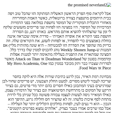
אבל לקראת סוף הפרק הראשון האשליה המתוקה הזו שהכל טוב ויפה
בבית היתומים מתנפצת בצורה ברוטאלית, כאשר האמת המחרידה
מאחורי התכלית המקורית של המוסד נחשפת במלואה בפני הדמויות
המרכזיות של הסיפור. היו בסצינה הזו לפחות שני פריימים מזעזעים שלקח
לי זמן עד שהצלחתי להוציא אותם מהראש. באותו רגע, גם הסדרה
חושפת בפני הקורא את אופייה האמיתי – סדרת אימה שכנראה איננה
בוחלת באמצעים כדי להפחיד, או לפחות לזעזע, את הקוראים שלה. וזה
בדיוק מה שהופך את הסדרה הזו למבטיחה – היא שונה מהותית מליין-אפ
המנגות ש-Weekly Shonen Jump נוהג להכניס למגזין שלו בדרך כלל.
הסצינה שמתארת את התפנית בעלילה מתאימה יותר למנגות אפלות
ומדממות בסגנון של Deadman Wonderland או Attack on Titan מאשר
לסדרות שצברו כבר ותק מכובד במגזין כמו My Hero Academia, One
Piece או Food Wars.
מבחינת רמת האיור, נכון לרגע כתיבת שורות אלה היא לוקה בחסר
וצריכה לעבור ליטוש מסויים. למעט החלק הצבעוני, יש פריימים שחור-לבן
שמרגישים בעיני המתבונן כאילו חסרים בהם יותר מדי פרטים, גם בציור
הרקע של המקום בו מתרחשת הסיטואציה וגם בציור של הדמויות עצמן,
כאילו המאייר ניסה לעשות לעצמו עבודה פשוטה ככל שניתן בלי לרדת
מתחת לסף איכות כלשהו. זה לא שהציור חס וחלילה גרוע, ההיפך הוא
הנכון – הוא די נעים לעין, לפחות בחלקים הקלילים יותר של העלילה –
אבל כמו שרבים אמרו בעבר בצדק, "אלוהים נמצא בפרטים הקטנים".
אני יכול רק לקוות שהאיור ישתפר עם הזמן ולהתנחם בעובדה שהוא