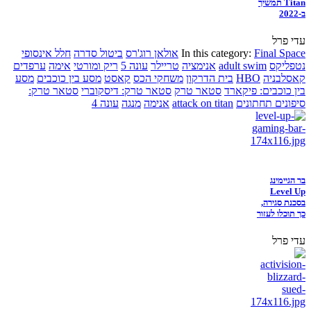
Titan תמשיך
ב-2022
עדי פרל
Final Space
In this category:
אולאן רוג'רס
ביטול סדרה
חלל אינסופי
נטפליקס
adult swim
אנימציה
טריילר
עונה 5
ריק ומורטי
אימה
ערפדים
קאסלבניה
HBO
בית הדרקון
משחקי הכס
קאסט
מסע בין כוכבים
מסע
בין כוכבים: פיקארד
סטאר טרק
סטאר טרק: דיסקוברי
סטאר טרק:
סיפונים תחתונים
attack on titan
אנימה
מנגה
עונה 4
בר הגיימינג
Level Up
בסכנת סגירה,
כך תוכלו לעזור
עדי פרל