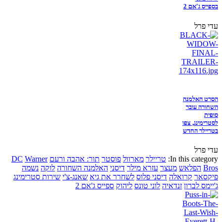
בספייס ג'אם 2
עדי פרל
הסרט האלמנה
השחורה עובר
סופית
לסטרימינג, צפו
בטריילר החדש
עדי פרל
In this category:
טריילר
מארוול
פוסטר
תור: אהבה ורעם
Warner
DC
Bros
הפלאש
מעצר
עזרא מילר
דיסני
האלמנה השחורה
לוקה
נשמה
פיקסאר
קרואלה
דיסני פלוס
לשחרר את גיא
שאנג-צ'י
שירות סטרימינג
ג'יימס לברון
זנדאיה
לוני טונס
ליהוק
ספייס ג'אם 2