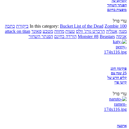
קומיקס של
הפנתר השחור
מופצות בחינם
עדי פרל
Zombie 100
Bucket List of the Dead
In this category:
ביקורת
כתבה
מנגה
אנגליה
הרברט גורג' וולס
טעות
מחווה
מטבע
פאונד
attack on titan
אנימה
Beastars
Monster #8
הורדה בחינם
הפנתר השחור
פוקימון חוגג
25 שנה עם
קליפ חדש של
קייטי פרי
עדי פרל
ארבעה