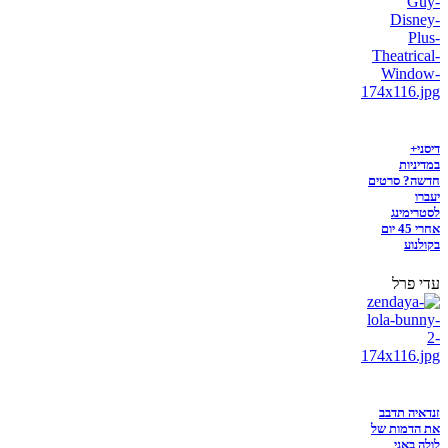
דיסני+
במדיניות
חדשה? סרטים
יעברו
לסטרימינג
אחרי 45 יום
בקולנוע
עדי פרל
זנדאיה תדבב
את הדמות של
לולה באני