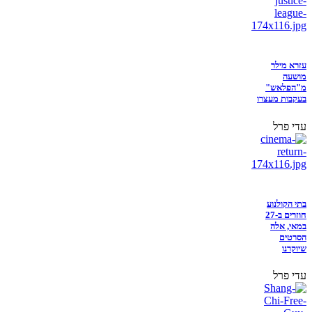
עזרא מילר
מושעה
מ"הפלאש"
בעקבות מעצרו
עדי פרל
בתי הקולנוע
חוזרים ב-27
במאי, אלה
הסרטים
שיוקרנו
עדי פרל