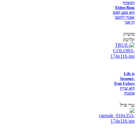
המשחק
Elden Ring
הוא מסע קסום
ואכזרי לחובבי
הז'אנר
מושיק
קלינמן
Life is
Strange:
True Colors
הוא יצירת
אומנות
עדי פרל