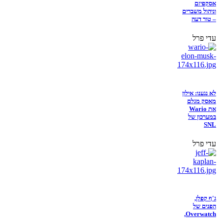
אסקפיזם
וניהול משברים
– טור דעה
עדי פרל
לא נגענו: אילון
מאסק מגלם
את Wario
במערכון של
SNL
עדי פרל
ג'ף קפלן,
הפנים של
Overwatch,