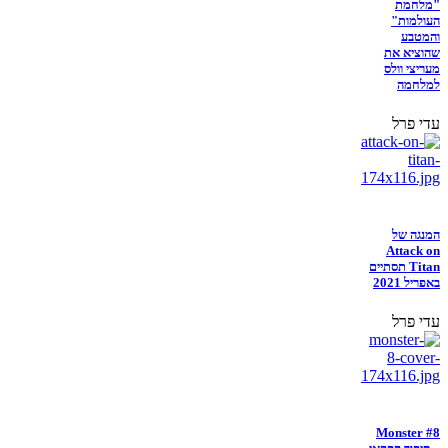
"מלחמת
העולמות"
והמטבע
שהוציא את
מעריצי וולס
למלחמה
עדי פרל
המנגה של
Attack on
Titan תסתיים
באפריל 2021
עדי פרל
Monster #8