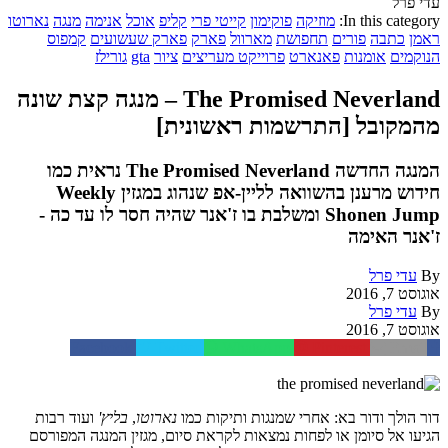
עדי פרל
In this category:
מוזיקה
פוקימון
קייטי פרי
קליפ
אוכל
אנימה
מנגה
נארוטו
ראמן
כתבה
פורים
תחפושת
מארוול
פארק
פארק שעשועים
קמפוס
הנוקמים
אומנות
פאנארט
פרוייקט מעריצים
ציור
gta
גורילז
The Promised Neverland – מנגה קצת שונה
מהמקובל [התרשמות ראשונית]
המנגה החדשה The Promised Neverland נראית כמו
חידוש מרענן בהשוואה לליין-אפ שנהוג במגזין Weekly
Shonen Jump ומשלבת בו ז'אנר שהיה חסר לו עד כה -
ז'אנר האימה
By
עדי פרל
אוגוסט 7, 2016
By
עדי פרל
אוגוסט 7, 2016
Facebook
Twitter
WhatsApp
Pinterest
Email
דור הולך ודור בא: אחרי שמנגות ותיקות כמו
נארוטו
,
בליץ'
ועוד רבות
הגיעו אל סיומן או לפחות נמצאות לקראת סיום, מגזין המנגה המפורסם