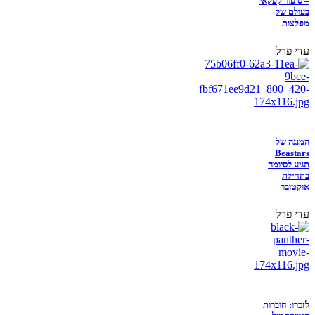
– סיפור קפקאי
בעולם של
מפלצות
עדי פרל
המנגה של
Beastars
תגיע לסיומה
בתחילת
אוקטובר
עדי פרל
לזכרו: חוברות