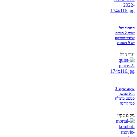
החתול של
שרק 2 מוכיח
שלדרימוורקס
יש 9 נשמות
עדי פרל
מקום שקט 2
הוא המשך
כמעט מוצלח
כמו קודמו
גיל גוטקין