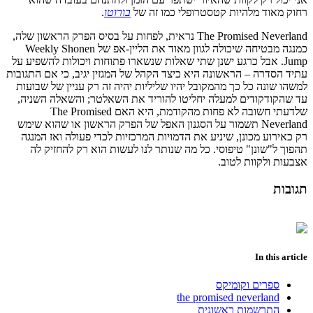
רחוק מאוד מלהיות קטסטרופלי כמו זה של
בורוטו
.
The Promised Neverland נראית, לפחות על בסיס הפרק הראשון שלה,
כמנגה מבטיחה שיכולה לגוון מאוד את הליין-אפ של Weekly Shonen
Jump. אבל כרגע ישנן שתי שאלות שנשארו פתוחות ויכולות להשפיע על
עתיד הסדרה – הראשונה היא כיצד הקהל של המגזין יגיב, כי אם התגובות
למשהו שונה כל כך מהמקובל יהיו שליליות יהיה זה רק עניין של שבועות
עד שהקודקודים למעלה יחליטו להוריד את השאלטר; והשאלה השניה,
שלדעתי חשובה לא פחות מהקודמת, היא האם The Promised
Neverland תשמור על הסגנון האפל של הפרק הראשון או שהוא שימש
רק כאירוע מכונן, שיניע את הדמויות המרכזיות לכדי פעולה ואז המנגה
תהפוך ל"שונן" טיפוסי. כל מה שנותר לנו לעשות הוא רק להחזיק לה
אצבעות ולקוות לטוב.
תגובות
In this article
ספרים וקומיקס
the promised neverland
התרשמות ראשונית