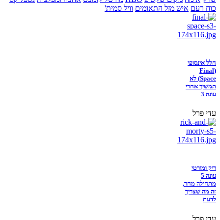
כוח רעם
איש מזל התאומים
וויל סמית'
חלל אינסופי
(Final
Space) לא
תמשיך אחרי
עונה 3
עדי פרל
ריק ומורטי
עונה 5
מתחילה מחר,
זה מה שצריך
לדעת
עדי פרל