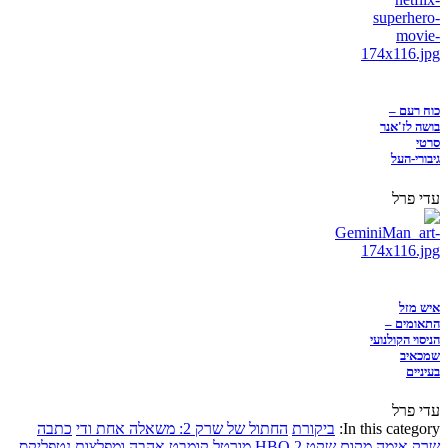
כוח רעם –
בושה לז'אנר
סרטי
גיבורי-העל
עדי פרל
איש מזל
התאומים –
הניסוי הקולנועי
שמכאיב
בעיניים
עדי פרל
In this category:
ביקורת
החתול של שרק 2: משאלה אחת ודי
כתבה
שרק
אימה
מקום שקט 2
HBO
מורטל קומבט
אהבה ומפלצות
נטפליקס