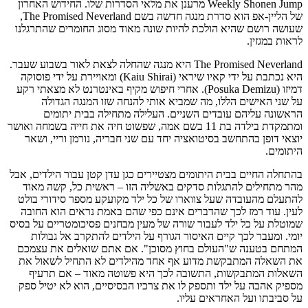
Weekly Shonen Jump מרענן את מלאי הסדרות שלו. החידוש האחרון
של הליין-אפ הוא סדרת מנגה חדשה בשם The Promised Neverland,
שעושה רושם שהיא הולכת להיות שונה מאוד מסוג החומרים שהתרגלנו
לראות במגזין.
The Promised Neverland היא מנגה שהחלה לצאת לאור בשבוע שעבר.
היא נכתבת על ידי קאיו שיראי (Kaiu Shirai) ומאויירת על ידי פוסוקה
דמיזו (Posuka Demizu). אחרי חיפוש מקיף באינטרנט לא מצאתי רקע
על שני האישים הללו, מה שמביא אותי להנחה שזו המנגה הגדולה
הראשונה עליהם עובדים השניים. העלילה מתחילה בבית יתומים
ומתמקדת בילדה בת 11 בשם אמה, שפשוט חיה את חייה בשמחה ואושר
יוצאי דופן בהתחשב בסיטואציה יחד עם שני חבריה, נורמן וריי, ושאר
היתומים.
בהתחלה החיים בבית היתומים מצטיירים כגן עדן קטן עבור הילדים, אבל
מהר מתחילים להתגלות סדקים באשליה הזו – ראשית כל, קשה מאוד
להתעלם מהעובדה שעל צווארו של כל ילד מקועקע מספר סידורי בולט
לעין. עוד רמז לכך שהדברים אינם כפי שהם באמת נראים הוא החובה
שמוטלת על כל ילד לעבור שורה של מעין מבחנים פסיכומטריים על בסיס
יומי. ומעבר לכך קיים האיסור הגורף על הילדים להתקרב אל גבולות
המתחם בטענה ש"העולם בחוץ מסוכן". אם אתם שואלים את עצמכם
את השאלה המתבקשת מדוע אף אחד מהילדים לא התחיל לשאול את
השאלות המתבקשות, התשובה לכך היא פשוטה מאוד – אם תרעיף
מספיק אהבה על ילד ותספק לו את צרכיו הבסיסיים, הוא לא יטיל ספק
על סביבתו ועל האחראים עליו.