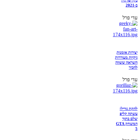
בקליפורניה
ב-2021
עדי פרל
יצירות אומנות
גיקיות מעוררות
השראה ששווה
להכיר
עדי פרל
להקת גורילז
עשתה קליפ
שלם בתוך
המשחק GTA
5