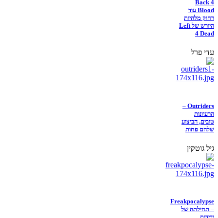
Back 4
Blood עוד
רחוק מלהיות
היורש של Left
4 Dead
עדי פרל
Outriders –
הרעיונות
טובים, הביצוע
שלהם פחות
גיל גוטקין
Freakpocalypse
– תחילתה של
ידידות