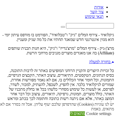
אודות
צור קשר
תנאי שימוש
גיקלואיד - צירוף המלים "גיק" ו"טבלואיד", הפורמט בו מודפס עיתון יומי -
הוא מגזין אינטרנטי חדש שמאגד תחתיו את כל מה שגיק ומעניין.
מרצ'ן-גיק - צירוף המלים "מרצ'נדייז" ו"גיק", היא חנות תכנית שותפים
(Affiliate) בה אנו מאגדים מוצרים מגניבים מרחבי הרשת.
בחזרה למעלה
כל זכויות היוצרים והקניין הרוחני המופיעים באתר זה לרבות התוכנה,
בסיס הנתונים, הטקסטים, התיאורים, עיצוב האתר, הקבצים הגרפיים,
התמונות, וכל חומר אחר הכלולים בו, אם לא נאמר מפורשות אחרת,
שמורים לגיקלואיד בלבד. אין להפיץ, לשכפל, להעתיק, למכור, לשדר,
לפרסם, או לעשות כל שימוש מסחרי כלשהו בכל או בחלק מתכניו של
האתר, כולל מוצרים, תמונות, גרפיקה, תיאורים, עיצוב וכל דבר אחר
המוצג באתר, אלא אם ניתנה רשות כתובה וחתומה לכך בכתב ומראש
ע''י גיקלואיד.
יש לנו עוגיות (Cookies) שהדפדפן שלכם יעוף עליהן. אבל זה בסדר אם לא
מתאים, באמת
גילוי נאות:
כמו לכל אתר אינטרנט אחר, יש לנו עלויות תפעול. חלק
Cookie settings
מתאים לי