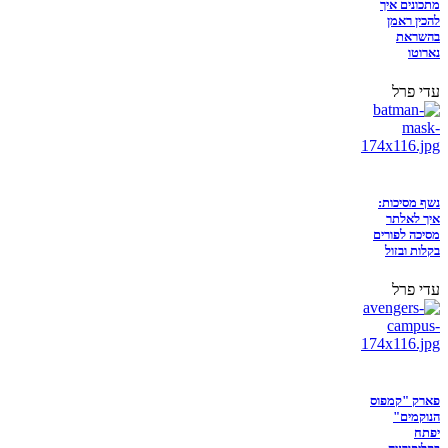
מתכונים איך
להכין ראמן
בהשראת
נארוטו
עדי פרל
נשף מסיכות:
איך לאלתר
מסיכה לפורים
בקלות ובזול
עדי פרל
פארק "קמפוס
הנוקמים"
יפתח