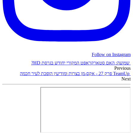
Follow on Instagram
שמועה: האם סטארקראפט המקורי יחודש בגרסת HD?
Previous
TeamUp פרק 27 - אקס-מן בצרות ומודיעין הופכת לעיר חכמה
Next