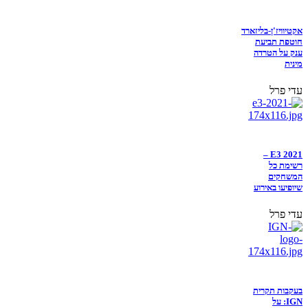
אקטיוויז'ן-בליזארד
חוטפת תביעת
ענק על הטרדה
מינית
עדי פרל
E3 2021 –
רשימת כל
המשחקים
שיופיעו באירוע
עדי פרל
בעקבות תקרית
IGN: על