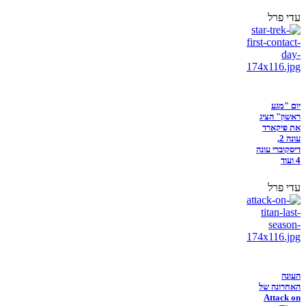
עדי פרל
יום "מגע
ראשון" הציג
את פיקארד
עונה 2,
דיסקוברי עונה
4 ועוד
עדי פרל
העונה
האחרונה של
Attack on