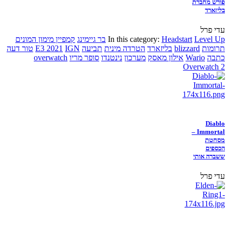
פורש מחברת
בליזארד
עדי פרל
Level Up
Headstart
In this category:
בר גיימינג
קמפיין מימון המונים
תרומות
blizzard
בליזארד
הטרדה מינית
תביעה
IGN
E3 2021
טור דעה
כתבה
Wario
אילון מאסק
מערכון
נינטנדו
סופר מריו
overwatch
Overwatch 2
Diablo
Immortal –
מסחטת
הכספים
ששברה אותי
עדי פרל