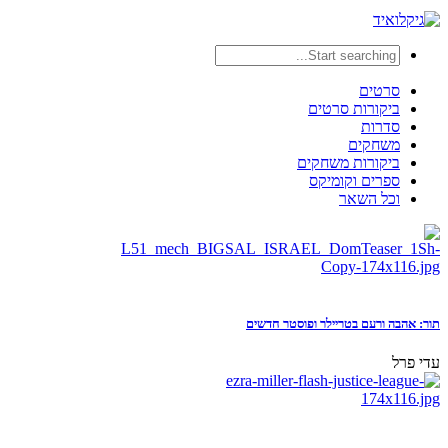
סרטים
ביקורות סרטים
סדרות
משחקים
ביקורות משחקים
ספרים וקומיקס
וכל השאר
תור: אהבה ורעם בטריילר ופוסטר חדשים
עדי פרל