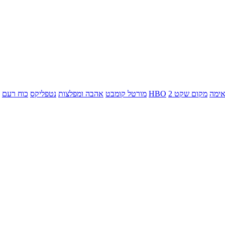
ימה
מקום שקט 2
HBO
מורטל קומבט
אהבה ומפלצות
נטפליקס
כוח רעם