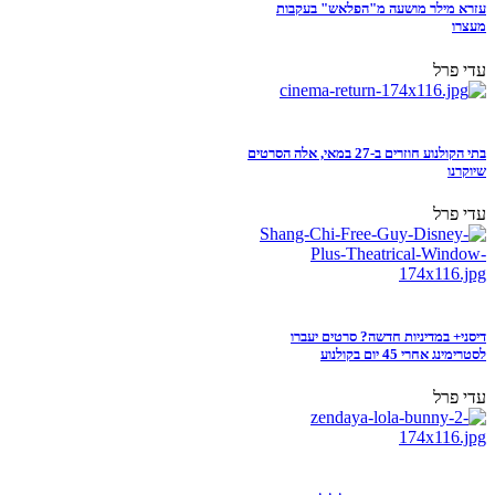
עזרא מילר מושעה מ"הפלאש" בעקבות
מעצרו
עדי פרל
בתי הקולנוע חוזרים ב-27 במאי, אלה הסרטים
שיוקרנו
עדי פרל
דיסני+ במדיניות חדשה? סרטים יעברו
לסטרימינג אחרי 45 יום בקולנוע
עדי פרל