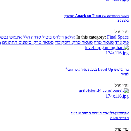
העונה האחרונה של Attack on Titan תמשיך
ב-2022
עדי פרל
Final Space
In this category:
אולאן רוג'רס
ביטול סדרה
חלל אינסופי
נטפל
פיקארד
סטאר טרק
סטאר טרק: דיסקוברי
סטאר טרק: סיפונים תחתונים
n
בר הגיימינג Level Up בסכנת סגירה, כך תוכלו
לעזור
עדי פרל
אקטיוויז'ן-בליזארד חוטפת תביעת ענק על
הטרדה מינית
עדי פרל