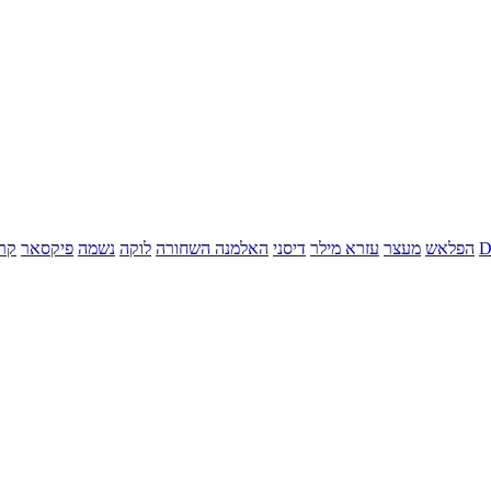
הפלאש
מעצר
עזרא מילר
דיסני
האלמנה השחורה
לוקה
נשמה
פיקסאר
קר