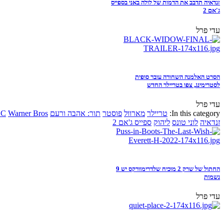
זנדאיה תדבב את הדמות של לולה באני בספייס
ג'אם 2
עדי פרל
הסרט האלמנה השחורה עובר סופית
לסטרימינג, צפו בטריילר החדש
עדי פרל
In this category:
טריילר
מארוול
פוסטר
תור: אהבה ורעם
Warner Bros
DC
זנדאיה
לוני טונס
ליהוק
ספייס ג'אם 2
החתול של שרק 2 מוכיח שלדרימוורקס יש 9
נשמות
עדי פרל