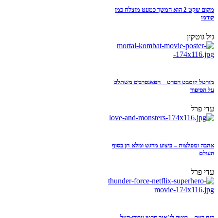
מקום שקט 2 הוא המשך כמעט מוצלח כמו
קודמו
גיל גוטקין
מורטל קומבט הסרט – הפאנסרביס משתלט
על הסיפור
עדי פרל
אהבה ומפלצות – ביצוע מרגש ומלא חן בסוף
העולם
עדי פרל
כוח רעם – בושה לז'אנר סרטי גיבורי-העל