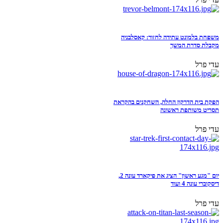
משפחת בלמונט עתידה לחזור: קאסלבניה
מקבלת סדרת המשך
עדי פרל
הפקת בית הדרקון החלה, השחקנים בהקראת
תסריט משותפת ראשונה
עדי פרל
יום "מגע ראשון" הציג את פיקארד עונה 2,
דיסקוברי עונה 4 ועוד
עדי פרל