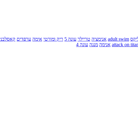
יקס
adult swim
אנימציה
טריילר
עונה 5
ריק ומורטי
אימה
ערפדים
קאסלבני
attack on tita
אנימה
מנגה
עונה 4