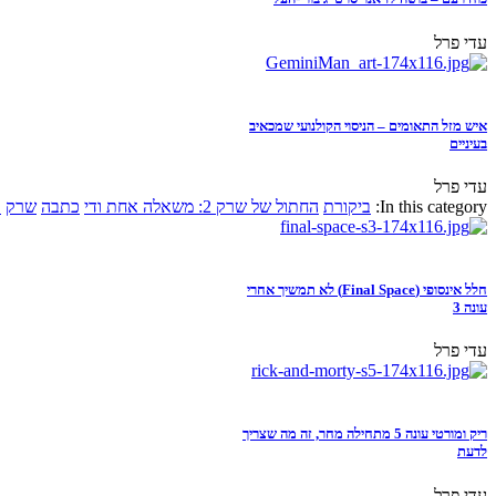
עדי פרל
איש מזל התאומים – הניסוי הקולנועי שמכאיב
בעיניים
עדי פרל
In this category:
ביקורת
החתול של שרק 2: משאלה אחת ודי
כתבה
שרק
א
חלל אינסופי (Final Space) לא תמשיך אחרי
עונה 3
עדי פרל
ריק ומורטי עונה 5 מתחילה מחר, זה מה שצריך
לדעת
עדי פרל