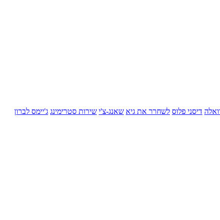
ואלה
דיסני פלוס
לשחרר את גיא
שאנג-צ'י
שירות סטרימינג
ג'יימס לברון