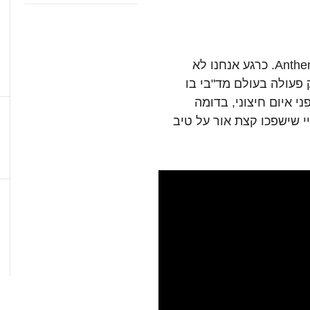
חברת Bioware הציגה טיזר למשחק חדש בשם Anthem. כרגע אנחנו לא
עולה בעולם מד"בי בו
 איום חיצוני, בדומה
טוני גיימפליי שישפכו קצת אור על טיב