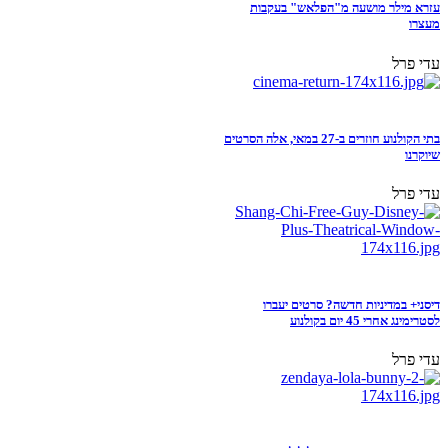
עזרא מילר מושעה מ"הפלאש" בעקבות
מעצרו
עדי פרל
בתי הקולנוע חוזרים ב-27 במאי, אלה הסרטים
שיוקרנו
עדי פרל
דיסני+ במדיניות חדשה? סרטים יעברו
לסטרימינג אחרי 45 יום בקולנוע
עדי פרל