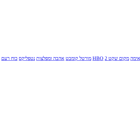
ימה
מקום שקט 2
HBO
מורטל קומבט
אהבה ומפלצות
נטפליקס
כוח רעם