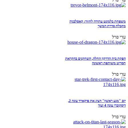
משפחת בלמונט עתידה לחזור: קאסלבניה
מקבלת סדרת המשך
עדי פרל
הפקת בית הדרקון החלה, השחקנים בהקראת
תסריט משותפת ראשונה
עדי פרל
יום "מגע ראשון" הציג את פיקארד עונה 2,
דיסקוברי עונה 4 ועוד
עדי פרל