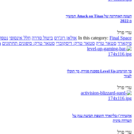
העונה האחרונה של Attack on Titan תמשיך
ב-2022
עדי פרל
Final Space
In this category:
אולאן רוג'רס
ביטול סדרה
חלל אינסופי
נטפל
פיקארד
סטאר טרק
סטאר טרק: דיסקוברי
סטאר טרק: סיפונים תחתונים
n
בר הגיימינג Level Up בסכנת סגירה, כך תוכלו
לעזור
עדי פרל
אקטיוויז'ן-בליזארד חוטפת תביעת ענק על
הטרדה מינית
עדי פרל