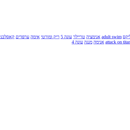
יקס
adult swim
אנימציה
טריילר
עונה 5
ריק ומורטי
אימה
ערפדים
קאסלבני
attack on tita
אנימה
מנגה
עונה 4