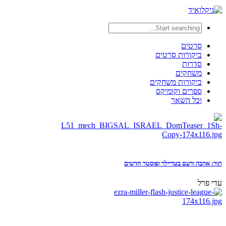
סרטים
ביקורות סרטים
סדרות
משחקים
ביקורות משחקים
ספרים וקומיקס
וכל השאר
תור: אהבה ורעם בטריילר ופוסטר חדשים
עדי פרל