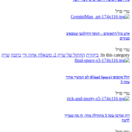
עדי פרל
איש מזל התאומים – הניסוי הקולנועי שמכאיב
בעיניים
עדי פרל
In this category:
ביקורת
החתול של שרק 2: משאלה אחת ודי
כתבה
שרק
א
חלל אינסופי (Final Space) לא תמשיך אחרי
עונה 3
עדי פרל
ריק ומורטי עונה 5 מתחילה מחר, זה מה שצריך
לדעת
עדי פרל