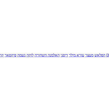
הפלאש
מעצר
עזרא מילר
דיסני
האלמנה השחורה
לוקה
נשמה
פיקסאר
קר