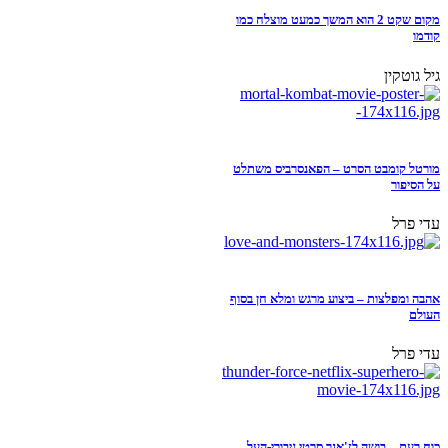
מקום שקט 2 הוא המשך כמעט מוצלח כמו
קודמו
גיל גוטקין
מורטל קומבט הסרט – הפאנסרביס משתלט
על הסיפור
עדי פרל
אהבה ומפלצות – ביצוע מרגש ומלא חן בסוף
העולם
עדי פרל
כוח רעם – בושה לז'אנר סרטי גיבורי-העל