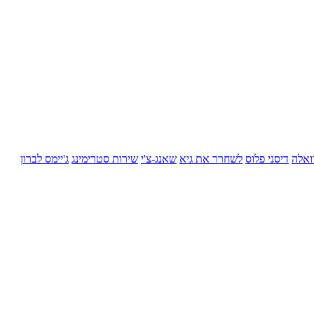
ואלה
דיסני פלוס
לשחרר את גיא
שאנג-צ'י
שירות סטרימינג
ג'יימס לברון