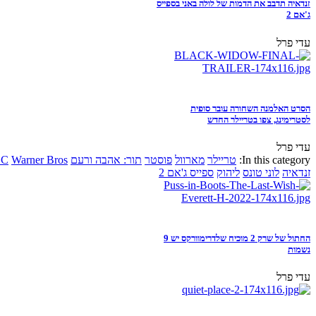
זנדאיה תדבב את הדמות של לולה באני בספייס
ג'אם 2
עדי פרל
הסרט האלמנה השחורה עובר סופית
לסטרימינג, צפו בטריילר החדש
עדי פרל
In this category:
טריילר
מארוול
פוסטר
תור: אהבה ורעם
Warner Bros
DC
זנדאיה
לוני טונס
ליהוק
ספייס ג'אם 2
החתול של שרק 2 מוכיח שלדרימוורקס יש 9
נשמות
עדי פרל