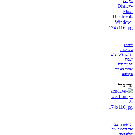
דיסני+
במדיניות
חדשה? סרטים
יעברו
לסטרימינג
אחרי 45 יום
בקולנוע
עדי פרל
זנדאיה תדבב
את הדמות של
לולה באני