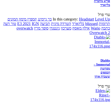
פורש מחברת
בליזארד
עדי פרל
Level Up
Headstart
In this category:
בר גיימינג
קמפיין מימון המונים
תרומות
blizzard
בליזארד
הטרדה מינית
תביעה
IGN
E3 2021
טור דעה
כתבה
Wario
אילון מאסק
מערכון
נינטנדו
סופר מריו
overwatch
Overwatch 2
Diablo
Immortal –
מסחטת
הכספים
ששברה אותי
עדי פרל