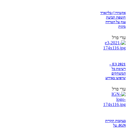
אקטיוויז'ן-בליזארד
חוטפת תביעת
ענק על הטרדה
מינית
עדי פרל
E3 2021 –
רשימת כל
המשחקים
שיופיעו באירוע
עדי פרל
בעקבות תקרית
IGN: על