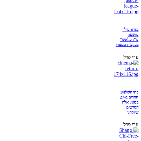
עזרא מילר
מושעה
מ"הפלאש"
בעקבות מעצרו
עדי פרל
בתי הקולנוע
חוזרים ב-27
במאי, אלה
הסרטים
שיוקרנו
עדי פרל