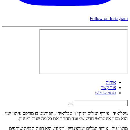
Follow on Instagram
אודות
צור קשר
תנאי שימוש
גיקלואיד - צירוף המלים "גיק" ו"טבלואיד", הפורמט בו מודפס עיתון יומי -
הוא מגזין אינטרנטי חדש שמאגד תחתיו את כל מה שגיק ומעניין.
מרצ'ן-גיק - צירוף המלים "מרצ'נדייז" ו"גיק", היא חנות תכנית שותפים