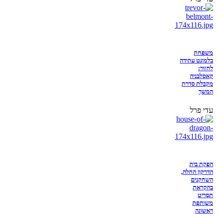
משפחת
בלמונט עתידה
לחזור:
קאסלבניה
מקבלת סדרת
המשך
עדי פרל
הפקת בית
הדרקון החלה,
השחקנים
בהקראת
תסריט
משותפת
ראשונה