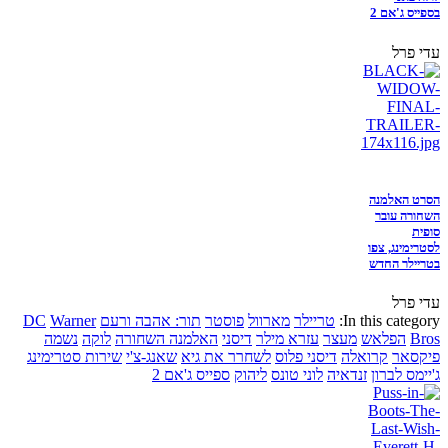
בספייס ג'אם 2
עדי פרל
הסרט האלמנה
השחורה עובר
סופית
לסטרימינג, צפו
בטריילר החדש
עדי פרל
In this category:
טריילר
מארוול
פוסטר
תור: אהבה ורעם
Warner
DC
Bros
הפלאש
מעצר
עזרא מילר
דיסני
האלמנה השחורה
לוקה
נשמה
פיקסאר
קרואלה
דיסני פלוס
לשחרר את גיא
שאנג-צ'י
שירות סטרימינג
ג'יימס לברון
זנדאיה
לוני טונס
ליהוק
ספייס ג'אם 2