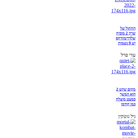
החתול של
שרק 2 מוכיח
שלדרימוורקס
יש 9 נשמות
עדי פרל
מקום שקט 2
הוא המשך
כמעט מוצלח
כמו קודמו
גיל גוטקין