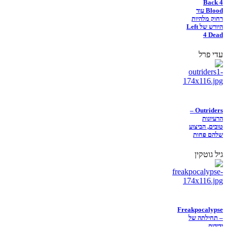
Back 4
Blood עוד
רחוק מלהיות
היורש של Left
4 Dead
עדי פרל
Outriders –
הרעיונות
טובים, הביצוע
שלהם פחות
גיל גוטקין
Freakpocalypse
– תחילתה של
ידידות