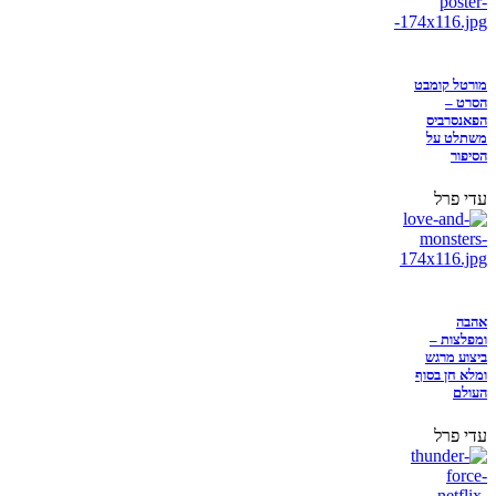
מורטל קומבט
הסרט –
הפאנסרביס
משתלט על
הסיפור
עדי פרל
אהבה
ומפלצות –
ביצוע מרגש
ומלא חן בסוף
העולם
עדי פרל