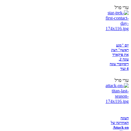
עדי פרל
יום "מגע
ראשון" הציג
את פיקארד
עונה 2,
דיסקוברי עונה
4 ועוד
עדי פרל
העונה
האחרונה של
Attack on