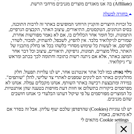
(Affiliate) בה אנו מאגדים מוצרים מגניבים מרחבי הרשת.
בחזרה למעלה
כל זכויות היוצרים והקניין הרוחני המופיעים באתר זה לרבות התוכנה,
בסיס הנתונים, הטקסטים, התיאורים, עיצוב האתר, הקבצים הגרפיים,
התמונות, וכל חומר אחר הכלולים בו, אם לא נאמר מפורשות אחרת,
שמורים לגיקלואיד בלבד. אין להפיץ, לשכפל, להעתיק, למכור, לשדר,
לפרסם, או לעשות כל שימוש מסחרי כלשהו בכל או בחלק מתכניו של
האתר, כולל מוצרים, תמונות, גרפיקה, תיאורים, עיצוב וכל דבר אחר
המוצג באתר, אלא אם ניתנה רשות כתובה וחתומה לכך בכתב ומראש
ע''י גיקלואיד.
גילוי נאות:
כמו לכל אתר אינטרנט אחר, יש לנו עלויות תפעול. חלק
מהלינקים באתר הם לינקים שמפנים לאתרי צד שלישי, להלן "שותפים".
במידה ומתבצעת רכישה באתר השותף, אנחנו מקבלים עמלה. אנחנו לא
מפרסמים ביקורות בתשלום או חוות דעת מזויפות בטענה שהן אותנטיות.
כל המוצרים מפורסמים על פי שיקול דעתנו הבלעדי כי אנחנו חושבים
שהם מגניבים.
יש לנו עוגיות (Cookies) שהדפדפן שלכם יעוף עליהן. אבל זה בסדר אם
לא מתאים, באמת
Cookie settings
מתאים לי