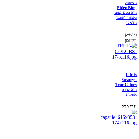
המשחק
Elden Ring
הוא מסע קסום
ואכזרי לחובבי
הז'אנר
מושיק
קלינמן
Life is
Strange:
True Colors
הוא יצירת
אומנות
עדי פרל