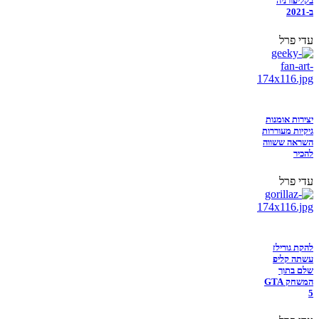
בקליפורניה
ב-2021
עדי פרל
יצירות אומנות
גיקיות מעוררות
השראה ששווה
להכיר
עדי פרל
להקת גורילז
עשתה קליפ
שלם בתוך
המשחק GTA
5