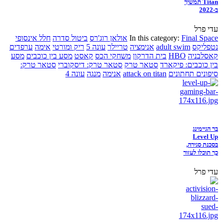
Titan תמשיך
ב-2022
עדי פרל
Final Space
In this category:
אולאן רוג'רס
ביטול סדרה
חלל אינסופי
נטפליקס
adult swim
אנימציה
טריילר
עונה 5
ריק ומורטי
אימה
ערפדים
קאסלבניה
HBO
בית הדרקון
משחקי הכס
קאסט
מסע בין כוכבים
מסע
בין כוכבים: פיקארד
סטאר טרק
סטאר טרק: דיסקוברי
סטאר טרק:
סיפונים תחתונים
attack on titan
אנימה
מנגה
עונה 4
בר הגיימינג
Level Up
בסכנת סגירה,
כך תוכלו לעזור
עדי פרל