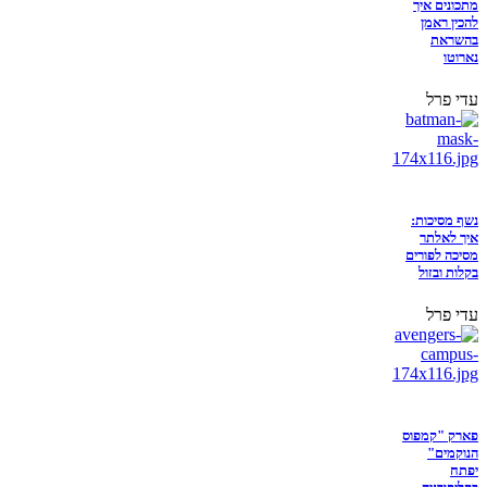
מתכונים איך
להכין ראמן
בהשראת
נארוטו
עדי פרל
נשף מסיכות:
איך לאלתר
מסיכה לפורים
בקלות ובזול
עדי פרל
פארק "קמפוס
הנוקמים"
יפתח