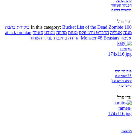
קומיקס של
הפנתר השחור
מופצות בחינם
עדי פרל
Zombie 100
Bucket List of the Dead
In this category:
ביקורת
כתבה
מנגה
אנגליה
הרברט גורג' וולס
טעות
מחווה
מטבע
פאונד
attack on titan
אנימה
Beastars
Monster #8
הורדה בחינם
הפנתר השחור
פוקימון חוגג
25 שנה עם
קליפ חדש של
קייטי פרי
עדי פרל
ארבעה