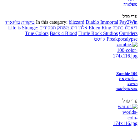
מופלאה?
עדי פרל
Pay2Win
Diablo Immortal
blizzard
In this category:
ביקורת
בליזארד
דיאבלו
כתבה
Elden Ring
אלדן רינג
משחק תפקידים
Life is Strange:
True Colors
Back 4 Blood
Turtle Rock Studios
Outriders
Freakpocalypse
קווסט
Zombie 100
– להפיק את
המיטב
מהאפוקליפסה
עדי פרל