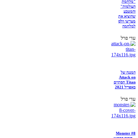
"מלחמת
העולמות"
והמטבע
שהוציא את
מעריצי וולס
למלחמה
עדי פרל
המנגה של
Attack on
Titan תסתיים
באפריל 2021
עדי פרל
Monster #8