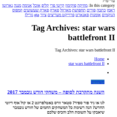
עדי פרל
In this category:
מוזיקה
פוקימון
קייטי פרי
קליפ
אוכל
אנימה
מנגה
נארוטו
ראמן
כתבה
פורים
תחפושת
מארוול
פארק
פארק שעשועים
קמפוס
הנוקמים
אומנות
פאנארט
פרוייקט מעריצים
ציור
gta
גורילז
Tag Archives: star wars
battlefront II
Tag Archives: star wars battlefront II
Home
star wars battlefront II
משחקים
השנה מתקרבת לסופה – משחקי חודש נובמבר 2017
לגו או ניד פור ספיד? סטאר וורס באטלפרונט 2 או קול אוף דיוטי
החדש? הנה רשימת כל המשחקים החמים של חודש נובמבר
שיאבקו על תשומת הלב והכיס שלכם