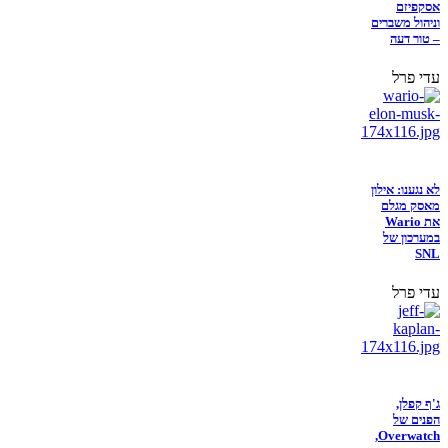
אסקפיזם
וניהול משברים
– טור דעה
עדי פרל
לא נגענו: אילון
מאסק מגלם
את Wario
במערכון של
SNL
עדי פרל
ג'ף קפלן,
הפנים של
Overwatch,