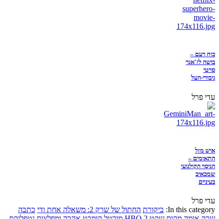
כוח רעם –
בושה לז'אנר
סרטי
גיבורי-העל
עדי פרל
איש מזל
התאומים –
הניסוי הקולנועי
שמכאיב
בעיניים
עדי פרל
In this category:
ביקורת
החתול של שרק 2: משאלה אחת ודי
כתבה
שרק
אימה
מקום שקט 2
HBO
מורטל קומבט
אהבה ומפלצות
נטפליקס