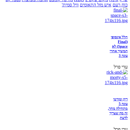
כוח רעם
איש מזל התאומים
וויל סמית'
חלל אינסופי
(Final
Space) לא
תמשיך אחרי
עונה 3
עדי פרל
ריק ומורטי
עונה 5
מתחילה מחר,
זה מה שצריך
לדעת
עדי פרל