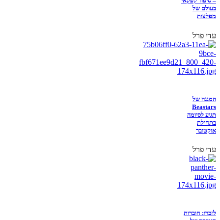
– סיפור קפקאי
בעולם של
מפלצות
עדי פרל
המנגה של
Beastars
תגיע לסיומה
בתחילת
אוקטובר
עדי פרל
לזכרו: חוברות