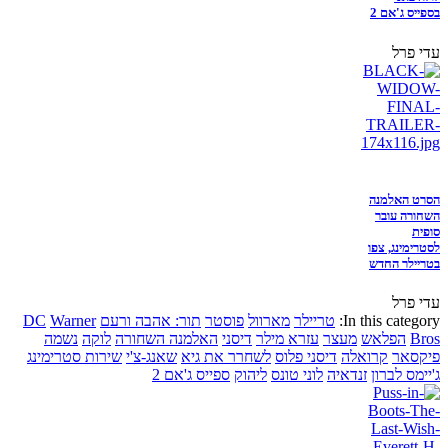
בספייס ג'אם 2
עדי פרל
הסרט האלמנה
השחורה עובר
סופית
לסטרימינג, צפו
בטריילר החדש
עדי פרל
In this category:
טריילר
מארוול
פוסטר
תור: אהבה ורעם
Warner
DC
Bros
הפלאש
מעצר
עזרא מילר
דיסני
האלמנה השחורה
לוקה
נשמה
פיקסאר
קרואלה
דיסני פלוס
לשחרר את גיא
שאנג-צ'י
שירות סטרימינג
ג'יימס לברון
זנדאיה
לוני טונס
ליהוק
ספייס ג'אם 2