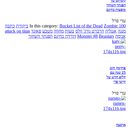
קומיקס של
הפנתר השחור
מופצות בחינם
עדי פרל
Zombie 100
Bucket List of the Dead
In this category:
ביקורת
כתבה
מנגה
אנגליה
הרברט גורג' וולס
טעות
מחווה
מטבע
פאונד
attack on titan
אנימה
Beastars
Monster #8
הורדה בחינם
הפנתר השחור
פוקימון חוגג
25 שנה עם
קליפ חדש של
קייטי פרי
עדי פרל
ארבעה