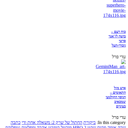
כוח רעם –
בושה לז'אנר
סרטי
גיבורי-העל
עדי פרל
איש מזל
התאומים –
הניסוי הקולנועי
שמכאיב
בעיניים
עדי פרל
In this category:
ביקורת
החתול של שרק 2: משאלה אחת ודי
כתבה
שרק
אימה
מקום שקט 2
HBO
מורטל קומבט
אהבה ומפלצות
נטפליקס