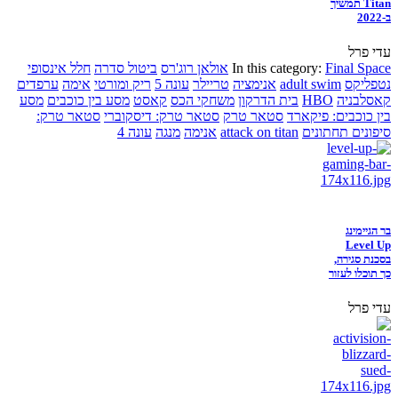
Titan תמשיך
ב-2022
עדי פרל
Final Space
In this category:
אולאן רוג'רס
ביטול סדרה
חלל אינסופי
נטפליקס
adult swim
אנימציה
טריילר
עונה 5
ריק ומורטי
אימה
ערפדים
קאסלבניה
HBO
בית הדרקון
משחקי הכס
קאסט
מסע בין כוכבים
מסע
בין כוכבים: פיקארד
סטאר טרק
סטאר טרק: דיסקוברי
סטאר טרק:
סיפונים תחתונים
attack on titan
אנימה
מנגה
עונה 4
בר הגיימינג
Level Up
בסכנת סגירה,
כך תוכלו לעזור
עדי פרל