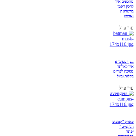
מתכונים איך
להכין ראמן
בהשראת
נארוטו
עדי פרל
נשף מסיכות:
איך לאלתר
מסיכה לפורים
בקלות ובזול
עדי פרל
פארק "קמפוס
הנוקמים"
יפתח