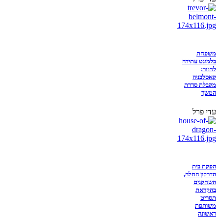
משפחת
בלמונט עתידה
לחזור:
קאסלבניה
מקבלת סדרת
המשך
עדי פרל
הפקת בית
הדרקון החלה,
השחקנים
בהקראת
תסריט
משותפת
ראשונה