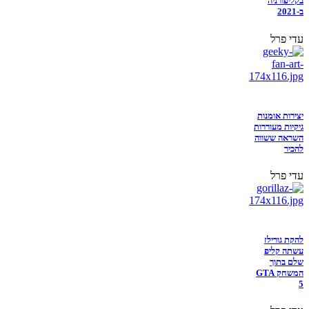
בקליפורניה
ב-2021
עדי פרל
יצירות אומנות
גיקיות מעוררות
השראה ששווה
להכיר
עדי פרל
להקת גורילז
עשתה קליפ
שלם בתוך
המשחק GTA
5