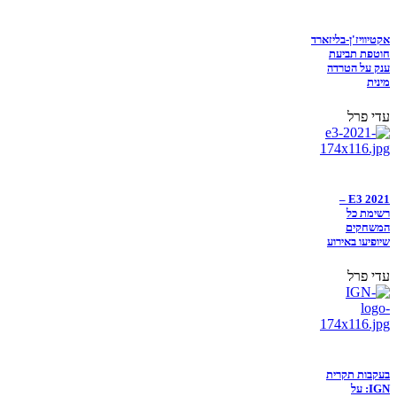
אקטיוויז'ן-בליזארד
חוטפת תביעת
ענק על הטרדה
מינית
עדי פרל
E3 2021 –
רשימת כל
המשחקים
שיופיעו באירוע
עדי פרל
בעקבות תקרית
IGN: על