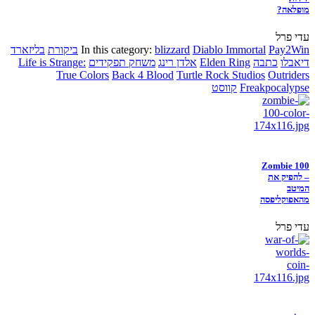
מופלאה?
עדי פרל
Pay2Win
Diablo Immortal
blizzard
In this category:
ביקורת
בליזארד
דיאבלו
כתבה
Elden Ring
אלדן רינג
משחק תפקידים
Life is Strange:
True Colors
Back 4 Blood
Turtle Rock Studios
Outriders
Freakpocalypse
קווסט
Zombie 100
– להפיק את
המיטב
מהאפוקליפסה
עדי פרל