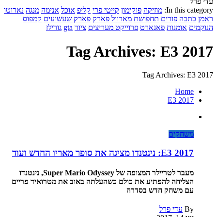
עדי פרל
In this category:
מוזיקה
פוקימון
קייטי פרי
קליפ
אוכל
אנימה
מנגה
נארוטו
ראמן
כתבה
פורים
תחפושת
מארוול
פארק
פארק שעשועים
קמפוס
הנוקמים
אומנות
פאנארט
פרוייקט מעריצים
ציור
gta
גורילז
Tag Archives: E3 2017
Tag Archives: E3 2017
Home
E3 2017
משחקים
E3 2017: נינטנדו מציגה את סופר מאריו החדש ועוד
מעבר לטריילר המצופה של Super Mario Odyssey, נינטנדו
הצליחה להפתיע את כולם כשהעלתה באוב את מטרואיד פריים
עם משחק חדש בסדרה
By
עדי פרל