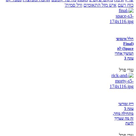
כוח רעם
איש מזל התאומים
וויל סמית'
חלל אינסופי
(Final
Space) לא
תמשיך אחרי
עונה 3
עדי פרל
ריק ומורטי
עונה 5
מתחילה מחר,
זה מה שצריך
לדעת
עדי פרל