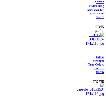
המשחק
Elden Ring
הוא מסע קסום
ואכזרי לחובבי
הז'אנר
מושיק
קלינמן
Life is
Strange:
True Colors
הוא יצירת
אומנות
עדי פרל