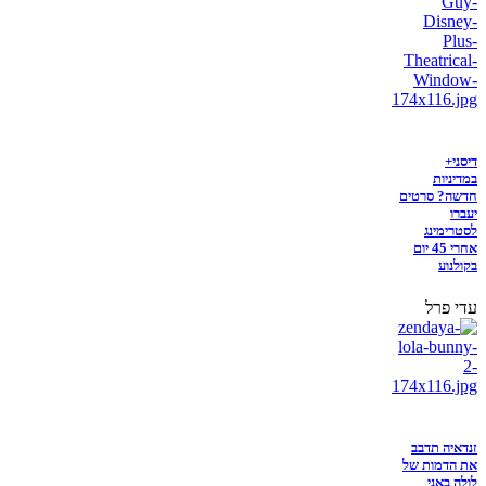
דיסני+
במדיניות
חדשה? סרטים
יעברו
לסטרימינג
אחרי 45 יום
בקולנוע
עדי פרל
זנדאיה תדבב
את הדמות של
לולה באני