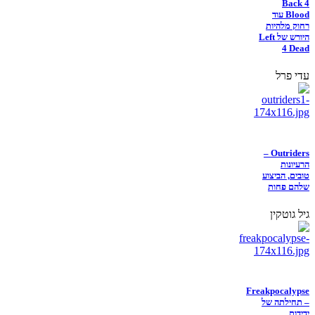
Back 4
Blood עוד
רחוק מלהיות
היורש של Left
4 Dead
עדי פרל
Outriders –
הרעיונות
טובים, הביצוע
שלהם פחות
גיל גוטקין
Freakpocalypse
– תחילתה של
ידידות