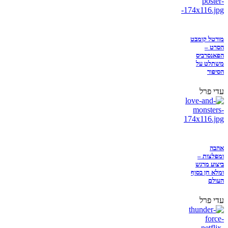
מורטל קומבט
הסרט –
הפאנסרביס
משתלט על
הסיפור
עדי פרל
אהבה
ומפלצות –
ביצוע מרגש
ומלא חן בסוף
העולם
עדי פרל