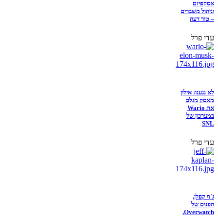
אסקפיזם
וניהול משברים
– טור דעה
עדי פרל
לא נגענו: אילון
מאסק מגלם
את Wario
במערכון של
SNL
עדי פרל
ג'ף קפלן,
הפנים של
Overwatch,