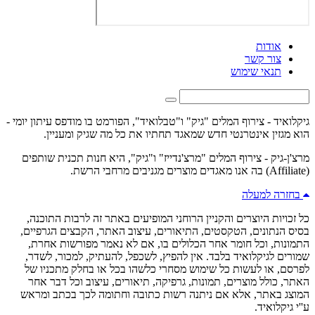
אודות
צור קשר
תנאי שימוש
גיקלואיד - צירוף המלים "גיק" ו"טבלואיד", הפורמט בו מודפס עיתון יומי -
הוא מגזין אינטרנטי חדש שמאגד תחתיו את כל מה שגיק ומעניין.
מרצ'ן-גיק - צירוף המלים "מרצ'נדייז" ו"גיק", היא חנות תכנית שותפים
(Affiliate) בה אנו מאגדים מוצרים מגניבים מרחבי הרשת.
בחזרה למעלה
כל זכויות היוצרים והקניין הרוחני המופיעים באתר זה לרבות התוכנה,
בסיס הנתונים, הטקסטים, התיאורים, עיצוב האתר, הקבצים הגרפיים,
התמונות, וכל חומר אחר הכלולים בו, אם לא נאמר מפורשות אחרת,
שמורים לגיקלואיד בלבד. אין להפיץ, לשכפל, להעתיק, למכור, לשדר,
לפרסם, או לעשות כל שימוש מסחרי כלשהו בכל או בחלק מתכניו של
האתר, כולל מוצרים, תמונות, גרפיקה, תיאורים, עיצוב וכל דבר אחר
המוצג באתר, אלא אם ניתנה רשות כתובה וחתומה לכך בכתב ומראש
ע''י גיקלואיד.