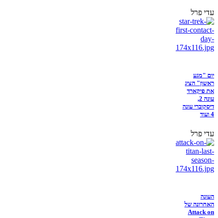
עדי פרל
יום "מגע
ראשון" הציג
את פיקארד
עונה 2,
דיסקוברי עונה
4 ועוד
עדי פרל
העונה
האחרונה של
Attack on