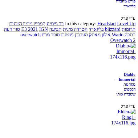
פורש מחברת
בליזארד
עדי פרל
Level Up
Headstart
In this category:
בר גיימינג
קמפיין מימון המונים
תרומות
blizzard
בליזארד
הטרדה מינית
תביעה
IGN
E3 2021
טור דעה
כתבה
Wario
אילון מאסק
מערכון
נינטנדו
סופר מריו
overwatch
Overwatch 2
Diablo
Immortal –
מסחטת
הכספים
ששברה אותי
עדי פרל