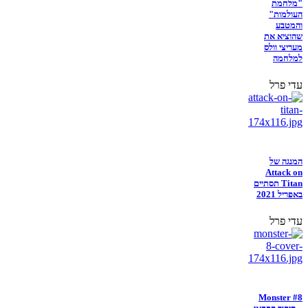
"מלחמת
העולמות"
והמטבע
שהוציא את
מעריצי וולס
למלחמה
עדי פרל
המנגה של
Attack on
Titan תסתיים
באפריל 2021
עדי פרל
Monster #8