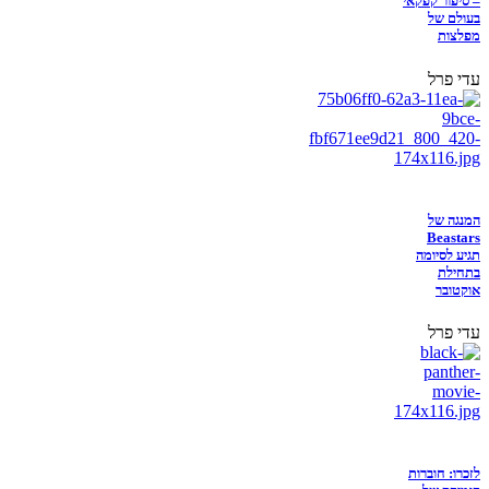
– סיפור קפקאי
בעולם של
מפלצות
עדי פרל
המנגה של
Beastars
תגיע לסיומה
בתחילת
אוקטובר
עדי פרל
לזכרו: חוברות