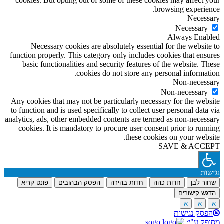
cookies. But opting out of some of these cookies may affect your
browsing experience.
Necessary
Necessary
Always Enabled
Necessary cookies are absolutely essential for the website to
function properly. This category only includes cookies that ensures
basic functionalities and security features of the website. These
cookies do not store any personal information.
Non-necessary
Non-necessary
Any cookies that may not be particularly necessary for the website
to function and is used specifically to collect user personal data via
analytics, ads, other embedded contents are termed as non-necessary
cookies. It is mandatory to procure user consent prior to running
these cookies on your website.
SAVE & ACCEPT
נגישות
שחור לבן
חדות כהה
חדות בהירה
הפסק הבהובים
פונט קריא
הדגש קישורים
א
א
א
הפסק נגישות
מסופק ע"י: