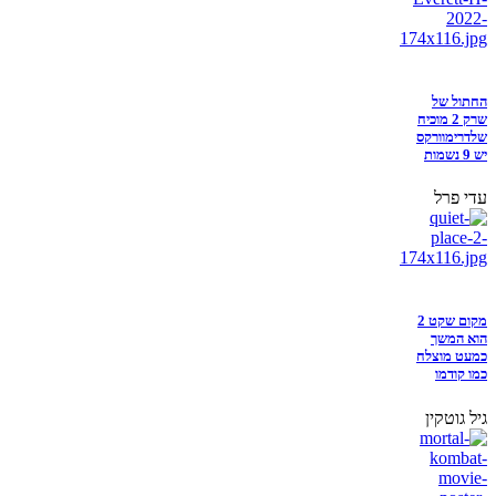
החתול של
שרק 2 מוכיח
שלדרימוורקס
יש 9 נשמות
עדי פרל
מקום שקט 2
הוא המשך
כמעט מוצלח
כמו קודמו
גיל גוטקין