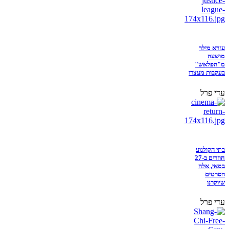
עזרא מילר
מושעה
מ"הפלאש"
בעקבות מעצרו
עדי פרל
בתי הקולנוע
חוזרים ב-27
במאי, אלה
הסרטים
שיוקרנו
עדי פרל