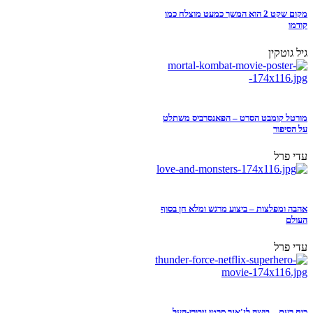
מקום שקט 2 הוא המשך כמעט מוצלח כמו
קודמו
גיל גוטקין
מורטל קומבט הסרט – הפאנסרביס משתלט
על הסיפור
עדי פרל
אהבה ומפלצות – ביצוע מרגש ומלא חן בסוף
העולם
עדי פרל
כוח רעם – בושה לז'אנר סרטי גיבורי-העל