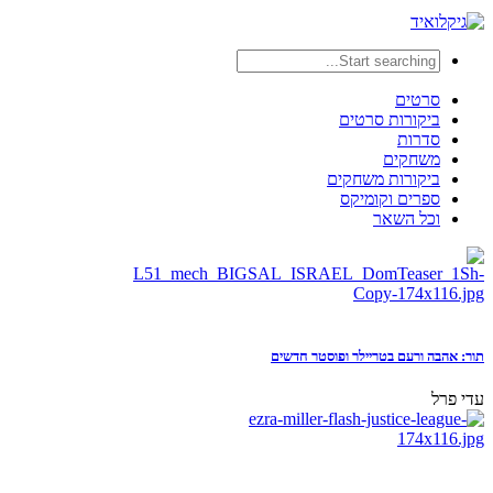
סרטים
ביקורות סרטים
סדרות
משחקים
ביקורות משחקים
ספרים וקומיקס
וכל השאר
תור: אהבה ורעם בטריילר ופוסטר חדשים
עדי פרל