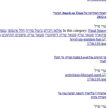
העונה האחרונה של Attack on Titan תמשיך
ב-2022
עדי פרל
Final Space
In this category:
אולאן רוג'רס
ביטול סדרה
חלל אינסופי
נטפל
פיקארד
סטאר טרק
סטאר טרק: דיסקוברי
סטאר טרק: סיפונים תחתונים
n
בר הגיימינג Level Up בסכנת סגירה, כך תוכלו
לעזור
עדי פרל
אקטיוויז'ן-בליזארד חוטפת תביעת ענק על
הטרדה מינית
עדי פרל