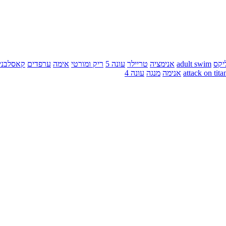
יקס
adult swim
אנימציה
טריילר
עונה 5
ריק ומורטי
אימה
ערפדים
קאסלבני
attack on tita
אנימה
מנגה
עונה 4