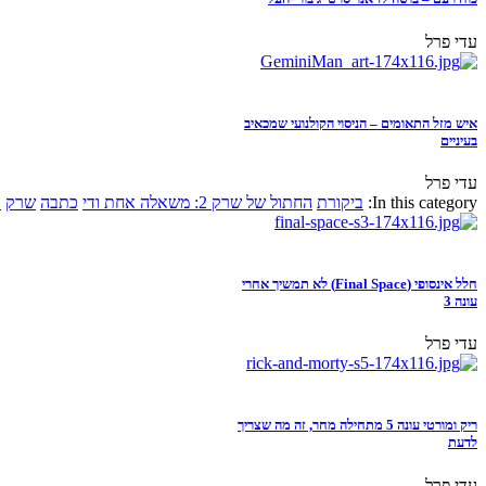
עדי פרל
איש מזל התאומים – הניסוי הקולנועי שמכאיב
בעיניים
עדי פרל
In this category:
ביקורת
החתול של שרק 2: משאלה אחת ודי
כתבה
שרק
א
חלל אינסופי (Final Space) לא תמשיך אחרי
עונה 3
עדי פרל
ריק ומורטי עונה 5 מתחילה מחר, זה מה שצריך
לדעת
עדי פרל