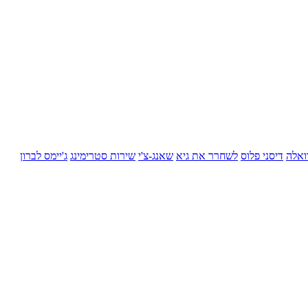
ואלה
דיסני פלוס
לשחרר את גיא
שאנג-צ'י
שירות סטרימינג
ג'יימס לברון