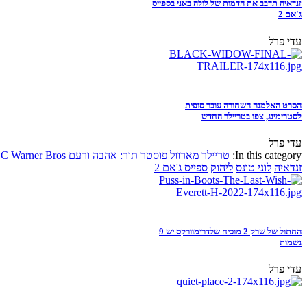
זנדאיה תדבב את הדמות של לולה באני בספייס
ג'אם 2
עדי פרל
הסרט האלמנה השחורה עובר סופית
לסטרימינג, צפו בטריילר החדש
עדי פרל
In this category:
טריילר
מארוול
פוסטר
תור: אהבה ורעם
Warner Bros
DC
זנדאיה
לוני טונס
ליהוק
ספייס ג'אם 2
החתול של שרק 2 מוכיח שלדרימוורקס יש 9
נשמות
עדי פרל