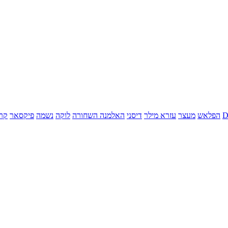
הפלאש
מעצר
עזרא מילר
דיסני
האלמנה השחורה
לוקה
נשמה
פיקסאר
קר