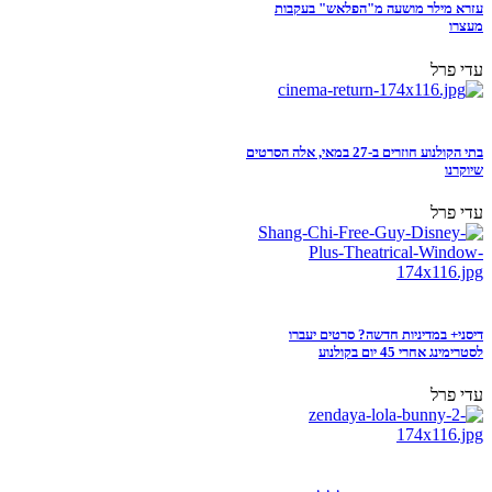
עזרא מילר מושעה מ"הפלאש" בעקבות
מעצרו
עדי פרל
בתי הקולנוע חוזרים ב-27 במאי, אלה הסרטים
שיוקרנו
עדי פרל
דיסני+ במדיניות חדשה? סרטים יעברו
לסטרימינג אחרי 45 יום בקולנוע
עדי פרל