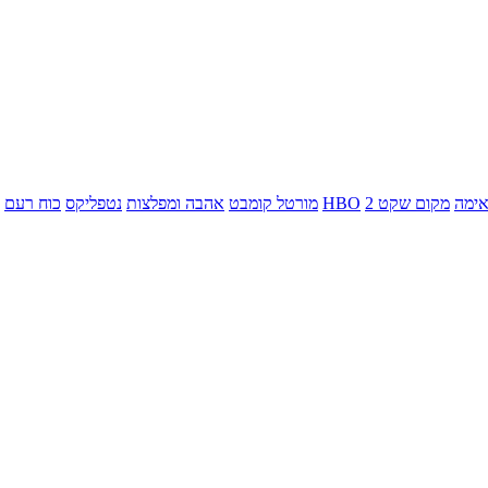
ימה
מקום שקט 2
HBO
מורטל קומבט
אהבה ומפלצות
נטפליקס
כוח רעם