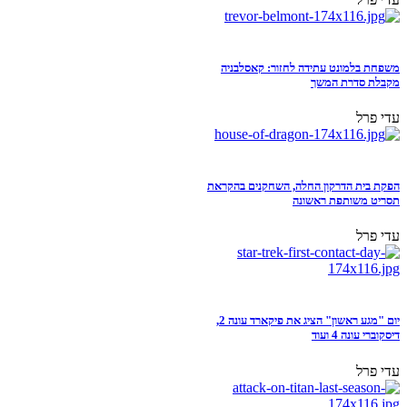
משפחת בלמונט עתידה לחזור: קאסלבניה
מקבלת סדרת המשך
עדי פרל
הפקת בית הדרקון החלה, השחקנים בהקראת
תסריט משותפת ראשונה
עדי פרל
יום "מגע ראשון" הציג את פיקארד עונה 2,
דיסקוברי עונה 4 ועוד
עדי פרל