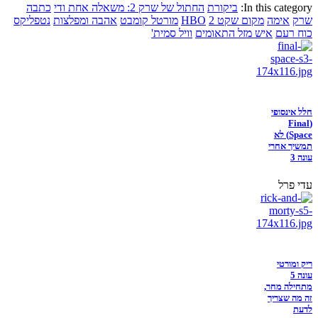
In this category:
ביקורת
החתול של שרק 2: משאלה אחת ודי
כתבה
שרק
אימה
מקום שקט 2
HBO
מורטל קומבט
אהבה ומפלצות
נטפליקס
כוח רעם
איש מזל התאומים
וויל סמית'
חלל אינסופי
(Final
Space) לא
תמשיך אחרי
עונה 3
עדי פרל
ריק ומורטי
עונה 5
מתחילה מחר,
זה מה שצריך
לדעת