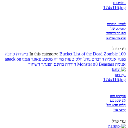
לזכרו: חוברות
קומיקס של
הפנתר השחור
מופצות בחינם
עדי פרל
Zombie 100
Bucket List of the Dead
In this category:
ביקורת
כתבה
מנגה
אנגליה
הרברט גורג' וולס
טעות
מחווה
מטבע
פאונד
attack on titan
אנימה
Beastars
Monster #8
הורדה בחינם
הפנתר השחור
פוקימון חוגג
25 שנה עם
קליפ חדש של
קייטי פרי
עדי פרל