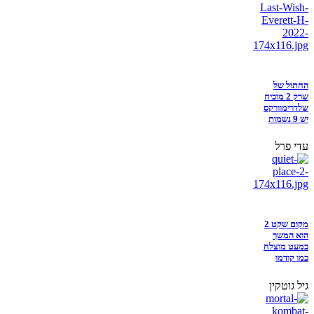
החתול של
שרק 2 מוכיח
שלדרימוורקס
יש 9 נשמות
עדי פרל
מקום שקט 2
הוא המשך
כמעט מוצלח
כמו קודמו
גיל גוטקין