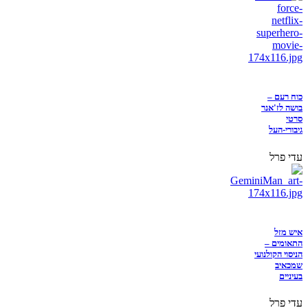
כוח רעם –
בושה לז'אנר
סרטי
גיבורי-העל
עדי פרל
איש מזל
התאומים –
הניסוי הקולנועי
שמכאיב
בעיניים
עדי פרל