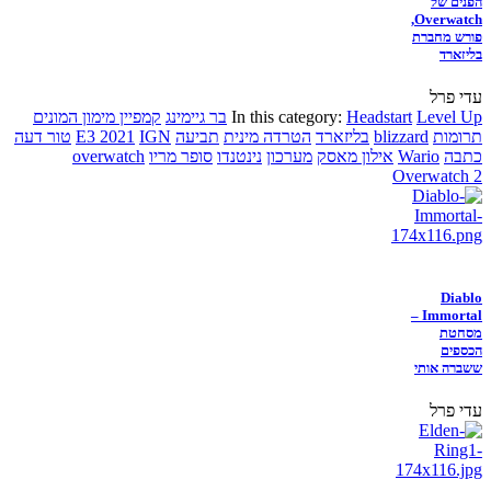
הפנים של
Overwatch,
פורש מחברת
בליזארד
עדי פרל
Level Up
Headstart
In this category:
בר גיימינג
קמפיין מימון המונים
תרומות
blizzard
בליזארד
הטרדה מינית
תביעה
IGN
E3 2021
טור דעה
כתבה
Wario
אילון מאסק
מערכון
נינטנדו
סופר מריו
overwatch
Overwatch 2
Diablo
Immortal –
מסחטת
הכספים
ששברה אותי
עדי פרל