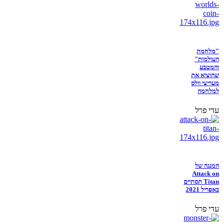
"מלחמת
העולמות"
והמטבע
שהוציא את
מעריצי וולס
למלחמה
עדי פרל
המנגה של
Attack on
Titan תסתיים
באפריל 2021
עדי פרל