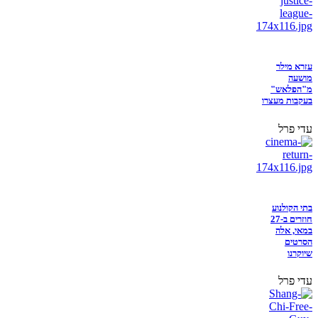
עזרא מילר
מושעה
מ"הפלאש"
בעקבות מעצרו
עדי פרל
בתי הקולנוע
חוזרים ב-27
במאי, אלה
הסרטים
שיוקרנו
עדי פרל