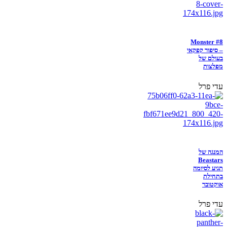
Monster #8
– סיפור קפקאי
בעולם של
מפלצות
עדי פרל
המנגה של
Beastars
תגיע לסיומה
בתחילת
אוקטובר
עדי פרל