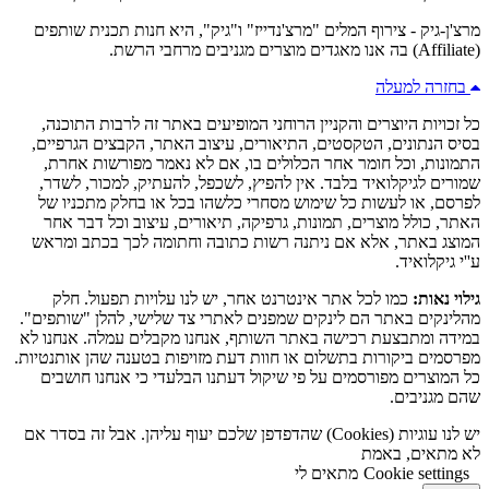
מרצ'ן-גיק - צירוף המלים "מרצ'נדייז" ו"גיק", היא חנות תכנית שותפים
(Affiliate) בה אנו מאגדים מוצרים מגניבים מרחבי הרשת.
בחזרה למעלה
כל זכויות היוצרים והקניין הרוחני המופיעים באתר זה לרבות התוכנה,
בסיס הנתונים, הטקסטים, התיאורים, עיצוב האתר, הקבצים הגרפיים,
התמונות, וכל חומר אחר הכלולים בו, אם לא נאמר מפורשות אחרת,
שמורים לגיקלואיד בלבד. אין להפיץ, לשכפל, להעתיק, למכור, לשדר,
לפרסם, או לעשות כל שימוש מסחרי כלשהו בכל או בחלק מתכניו של
האתר, כולל מוצרים, תמונות, גרפיקה, תיאורים, עיצוב וכל דבר אחר
המוצג באתר, אלא אם ניתנה רשות כתובה וחתומה לכך בכתב ומראש
ע''י גיקלואיד.
גילוי נאות:
כמו לכל אתר אינטרנט אחר, יש לנו עלויות תפעול. חלק
מהלינקים באתר הם לינקים שמפנים לאתרי צד שלישי, להלן "שותפים".
במידה ומתבצעת רכישה באתר השותף, אנחנו מקבלים עמלה. אנחנו לא
מפרסמים ביקורות בתשלום או חוות דעת מזויפות בטענה שהן אותנטיות.
כל המוצרים מפורסמים על פי שיקול דעתנו הבלעדי כי אנחנו חושבים
שהם מגניבים.
יש לנו עוגיות (Cookies) שהדפדפן שלכם יעוף עליהן. אבל זה בסדר אם
לא מתאים, באמת
Cookie settings
מתאים לי