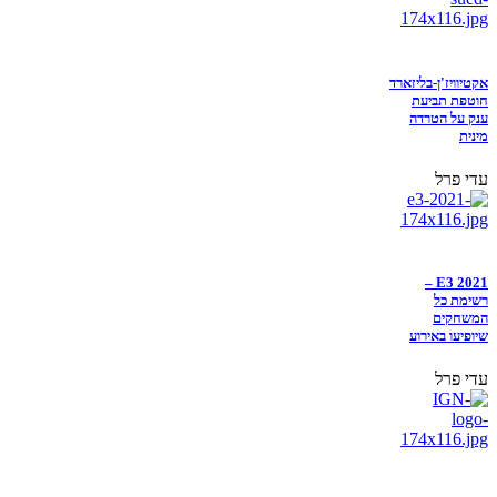
אקטיוויז'ן-בליזארד
חוטפת תביעת
ענק על הטרדה
מינית
עדי פרל
E3 2021 –
רשימת כל
המשחקים
שיופיעו באירוע
עדי פרל