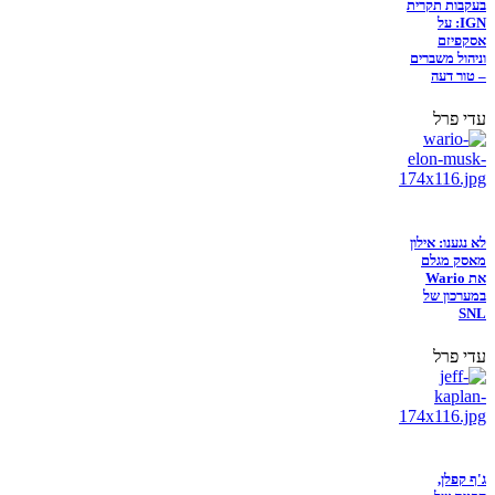
בעקבות תקרית
IGN: על
אסקפיזם
וניהול משברים
– טור דעה
עדי פרל
לא נגענו: אילון
מאסק מגלם
את Wario
במערכון של
SNL
עדי פרל
ג'ף קפלן,