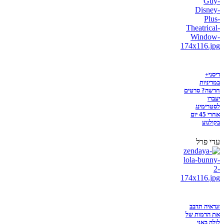
דיסני+
במדיניות
חדשה? סרטים
יעברו
לסטרימינג
אחרי 45 יום
בקולנוע
עדי פרל
זנדאיה תדבב
את הדמות של
לולה באני