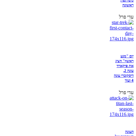
משותפת
ראשונה
עדי פרל
יום "מגע
ראשון" הציג
את פיקארד
עונה 2,
דיסקוברי עונה
4 ועוד
עדי פרל
העונה