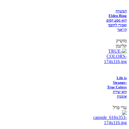
המשחק
Elden Ring
הוא מסע קסום
ואכזרי לחובבי
הז'אנר
מושיק
קלינמן
Life is
Strange:
True Colors
הוא יצירת
אומנות
עדי פרל