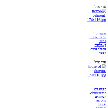
עדי פרל
משפחת
בלמונט עתידה
לחזור:
קאסלבניה
מקבלת סדרת
המשך
עדי פרל
הפקת בית
הדרקון החלה,
השחקנים
בהקראת
תסריט