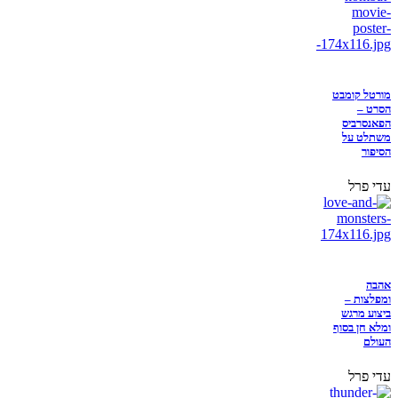
מורטל קומבט
הסרט –
הפאנסרביס
משתלט על
הסיפור
עדי פרל
אהבה
ומפלצות –
ביצוע מרגש
ומלא חן בסוף
העולם
עדי פרל