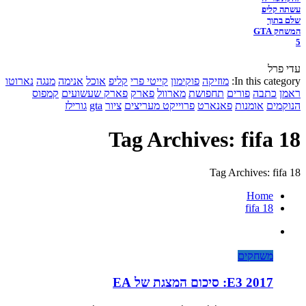
עשתה קליפ
שלם בתוך
המשחק GTA
5
עדי פרל
In this category:
מוזיקה
פוקימון
קייטי פרי
קליפ
אוכל
אנימה
מנגה
נארוטו
ראמן
כתבה
פורים
תחפושת
מארוול
פארק
פארק שעשועים
קמפוס
הנוקמים
אומנות
פאנארט
פרוייקט מעריצים
ציור
gta
גורילז
Tag Archives: fifa 18
Tag Archives: fifa 18
Home
fifa 18
משחקים
E3 2017: סיכום המצגת של EA