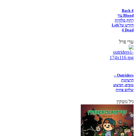
Back 4
Blood עוד
רחוק מלהיות
היורש של Left
4 Dead
עדי פרל
Outriders –
הרעיונות
טובים, הביצוע
שלהם פחות
גיל גוטקין