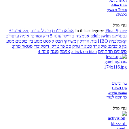
האחרונה של
Attack on
Titan תמשיך
ב-2022
עדי פרל
Final Space
In this category:
אולאן רוג'רס
ביטול סדרה
חלל אינסופי
נטפליקס
adult swim
אנימציה
טריילר
עונה 5
ריק ומורטי
אימה
ערפדים
קאסלבניה
HBO
בית הדרקון
משחקי הכס
קאסט
מסע בין כוכבים
מסע
בין כוכבים: פיקארד
סטאר טרק
סטאר טרק: דיסקוברי
סטאר טרק:
סיפונים תחתונים
attack on titan
אנימה
מנגה
עונה 4
בר הגיימינג
Level Up
בסכנת סגירה,
כך תוכלו לעזור
עדי פרל