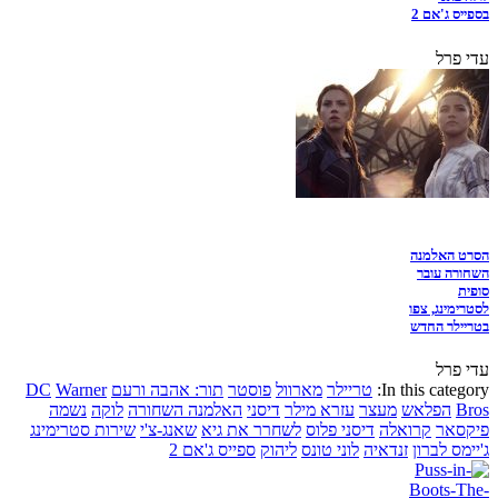
בספייס ג'אם 2
עדי פרל
הסרט האלמנה
השחורה עובר
סופית
לסטרימינג, צפו
בטריילר החדש
עדי פרל
In this category:
טריילר
מארוול
פוסטר
תור: אהבה ורעם
Warner
DC
Bros
הפלאש
מעצר
עזרא מילר
דיסני
האלמנה השחורה
לוקה
נשמה
פיקסאר
קרואלה
דיסני פלוס
לשחרר את גיא
שאנג-צ'י
שירות סטרימינג
ג'יימס לברון
זנדאיה
לוני טונס
ליהוק
ספייס ג'אם 2