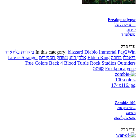
Freakpocalypse
– תחילתה של
ידידות
מופלאה?
עדי פרל
Pay2Win
Diablo Immortal
blizzard
In this category:
ביקורת
בליזארד
דיאבלו
כתבה
Elden Ring
אלדן רינג
משחק תפקידים
Life is Strange:
True Colors
Back 4 Blood
Turtle Rock Studios
Outriders
Freakpocalypse
קווסט
Zombie 100
– להפיק את
המיטב
מהאפוקליפסה
עדי פרל