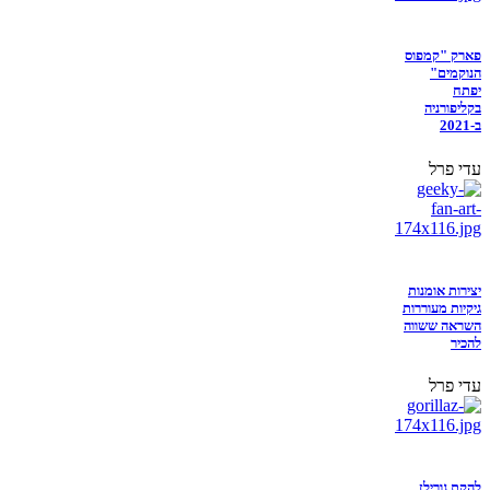
פארק "קמפוס
הנוקמים"
יפתח
בקליפורניה
ב-2021
עדי פרל
יצירות אומנות
גיקיות מעוררות
השראה ששווה
להכיר
עדי פרל
להקת גורילז