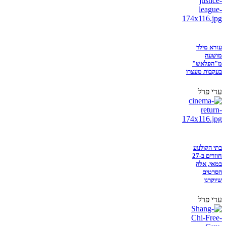
עזרא מילר
מושעה
מ"הפלאש"
בעקבות מעצרו
עדי פרל
בתי הקולנוע
חוזרים ב-27
במאי, אלה
הסרטים
שיוקרנו
עדי פרל