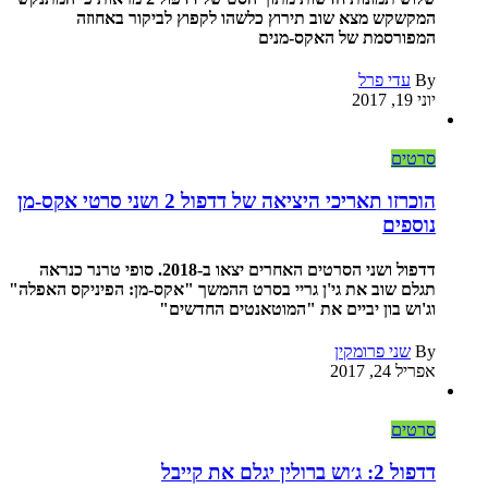
המקשקש מצא שוב תירוץ כלשהו לקפוץ לביקור באחוזה
המפורסמת של האקס-מנים
By
עדי פרל
יוני 19, 2017
סרטים
הוכרזו תאריכי היציאה של דדפול 2 ושני סרטי אקס-מן
נוספים
דדפול ושני הסרטים האחרים יצאו ב-2018. סופי טרנר כנראה
תגלם שוב את גי'ן גריי בסרט ההמשך "אקס-מן: הפיניקס האפלה"
וג'וש בון יביים את "המוטאנטים החדשים"
By
שני פרומקין
אפריל 24, 2017
סרטים
דדפול 2: ג׳וש ברולין יגלם את קייבל