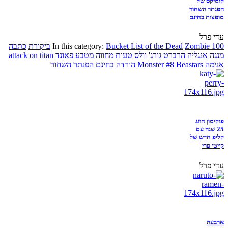
קומיקס של
הפנתר השחור
מופצות בחינם
עדי פרל
Zombie 100
Bucket List of the Dead
In this category:
ביקורת
כתבה
מנגה
אנגליה
הרברט גורג' וולס
טעות
מחווה
מטבע
פאונד
attack on titan
אנימה
Beastars
Monster #8
הורדה בחינם
הפנתר השחור
פוקימון חוגג
25 שנה עם
קליפ חדש של
קייטי פרי
עדי פרל
ארבעה