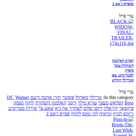
בספייס ג'אם 2
עדי פרל
הסרט האלמנה
השחורה עובר
סופית
לסטרימינג, צפו
בטריילר החדש
עדי פרל
In this category:
טריילר
מארוול
פוסטר
תור: אהבה ורעם
Warner
DC
Bros
הפלאש
מעצר
עזרא מילר
דיסני
האלמנה השחורה
לוקה
נשמה
פיקסאר
קרואלה
דיסני פלוס
לשחרר את גיא
שאנג-צ'י
שירות סטרימינג
ג'יימס לברון
זנדאיה
לוני טונס
ליהוק
ספייס ג'אם 2