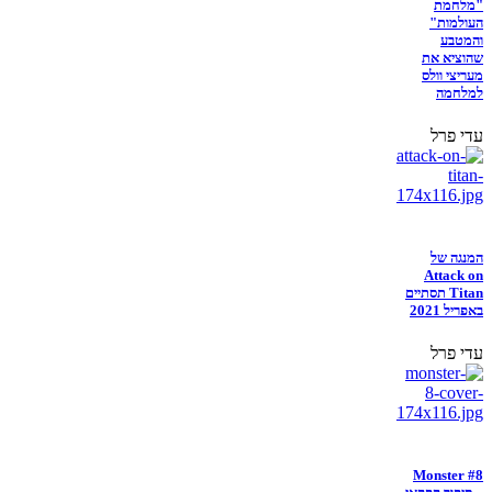
"מלחמת
העולמות"
והמטבע
שהוציא את
מעריצי וולס
למלחמה
עדי פרל
המנגה של
Attack on
Titan תסתיים
באפריל 2021
עדי פרל
Monster #8