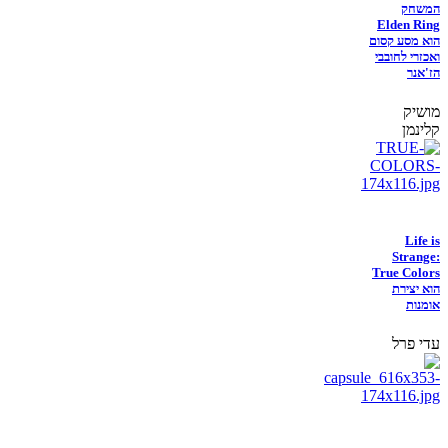
המשחק
Elden Ring
הוא מסע קסום
ואכזרי לחובבי
הז'אנר
מושיק
קלינמן
Life is
Strange:
True Colors
הוא יצירת
אומנות
עדי פרל