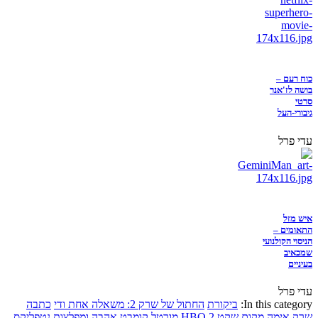
כוח רעם –
בושה לז'אנר
סרטי
גיבורי-העל
עדי פרל
איש מזל
התאומים –
הניסוי הקולנועי
שמכאיב
בעיניים
עדי פרל
In this category:
ביקורת
החתול של שרק 2: משאלה אחת ודי
כתבה
שרק
אימה
מקום שקט 2
HBO
מורטל קומבט
אהבה ומפלצות
נטפליקס