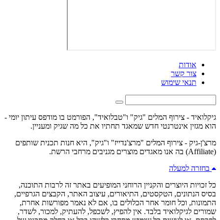
אודות
צור קשר
תנאי שימוש
גיקלואיד - צירוף המלים "גיק" ו"טבלואיד", הפורמט בו מודפס עיתון יומי -
הוא מגזין אינטרנטי חדש שמאגד תחתיו את כל מה שגיק ומעניין.
מרצ'ן-גיק - צירוף המלים "מרצ'נדייז" ו"גיק", היא חנות תכנית שותפים
(Affiliate) בה אנו מאגדים מוצרים מגניבים מרחבי הרשת.
בחזרה למעלה
כל זכויות היוצרים והקניין הרוחני המופיעים באתר זה לרבות התוכנה,
בסיס הנתונים, הטקסטים, התיאורים, עיצוב האתר, הקבצים הגרפיים,
התמונות, וכל חומר אחר הכלולים בו, אם לא נאמר מפורשות אחרת,
שמורים לגיקלואיד בלבד. אין להפיץ, לשכפל, להעתיק, למכור, לשדר,