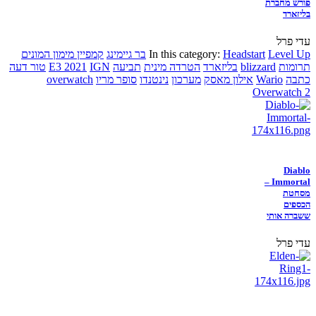
פורש מחברת
בליזארד
עדי פרל
Level Up
Headstart
In this category:
בר גיימינג
קמפיין מימון המונים
תרומות
blizzard
בליזארד
הטרדה מינית
תביעה
IGN
E3 2021
טור דעה
כתבה
Wario
אילון מאסק
מערכון
נינטנדו
סופר מריו
overwatch
Overwatch 2
Diablo
Immortal –
מסחטת
הכספים
ששברה אותי
עדי פרל