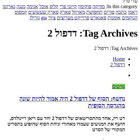
עדי פרל
In this category:
מוזיקה
פוקימון
קייטי פרי
קליפ
אוכל
אנימה
מנגה
נארוטו
ראמן
כתבה
פורים
תחפושת
מארוול
פארק
פארק שעשועים
קמפוס
הנוקמים
אומנות
פאנארט
פרוייקט מעריצים
ציור
gta
גורילז
Tag Archives: דדפול 2
Tag Archives: דדפול 2
Home
דדפול 2
סרטים
נחשף: הסוף של דדפול 2 היה אמור להיות שונה
מהגרסה הסופית
רט ריז, אחד מהתסריטאים של דדפול 2 יחד עם ריאן ריינולדס,
חושף את המניעים שעמדו מאחורי זניחת הסוף שהופיע בתסריט
המקורי של הסרט