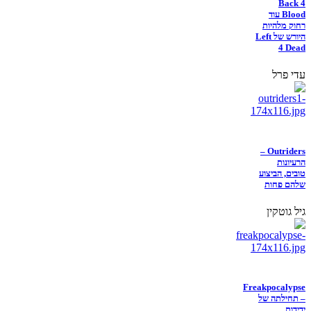
Back 4
Blood עוד
רחוק מלהיות
היורש של Left
4 Dead
עדי פרל
Outriders –
הרעיונות
טובים, הביצוע
שלהם פחות
גיל גוטקין
Freakpocalypse
– תחילתה של
ידידות