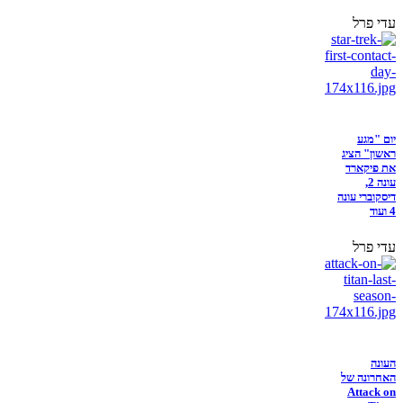
עדי פרל
יום "מגע
ראשון" הציג
את פיקארד
עונה 2,
דיסקוברי עונה
4 ועוד
עדי פרל
העונה
האחרונה של
Attack on