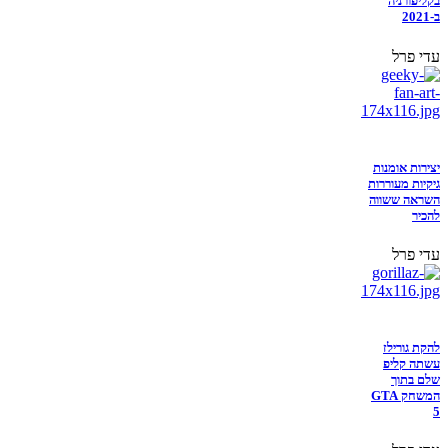
בקליפורניה
ב-2021
עדי פרל
יצירות אומנות
גיקיות מעוררות
השראה ששווה
להכיר
עדי פרל
להקת גורילז
עשתה קליפ
שלם בתוך
המשחק GTA
5