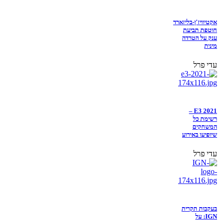
אקטיוויז'ן-בליזארד
חוטפת תביעת
ענק על הטרדה
מינית
עדי פרל
E3 2021 –
רשימת כל
המשחקים
שיופיעו באירוע
עדי פרל
בעקבות תקרית
IGN: על