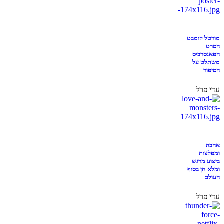
מורטל קומבט
הסרט –
הפאנסרביס
משתלט על
הסיפור
עדי פרל
אהבה
ומפלצות –
ביצוע מרגש
ומלא חן בסוף
העולם
עדי פרל