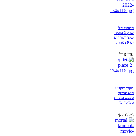
החתול של
שרק 2 מוכיח
שלדרימוורקס
יש 9 נשמות
עדי פרל
מקום שקט 2
הוא המשך
כמעט מוצלח
כמו קודמו
גיל גוטקין