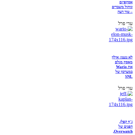
אסקפיזם
וניהול משברים
– טור דעה
עדי פרל
לא נגענו: אילון
מאסק מגלם
את Wario
במערכון של
SNL
עדי פרל
ג'ף קפלן,
הפנים של
Overwatch,