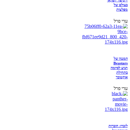
– סיפור קפקאי
בעולם של
מפלצות
עדי פרל
המנגה של
Beastars
תגיע לסיומה
בתחילת
אוקטובר
עדי פרל
לזכרו: חוברות