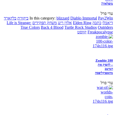
מופלאה?
עדי פרל
Pay2Win
Diablo Immortal
blizzard
In this category:
ביקורת
בליזארד
דיאבלו
כתבה
Elden Ring
אלדן רינג
משחק תפקידים
Life is Strange:
True Colors
Back 4 Blood
Turtle Rock Studios
Outriders
Freakpocalypse
קווסט
Zombie 100
– להפיק את
המיטב
מהאפוקליפסה
עדי פרל