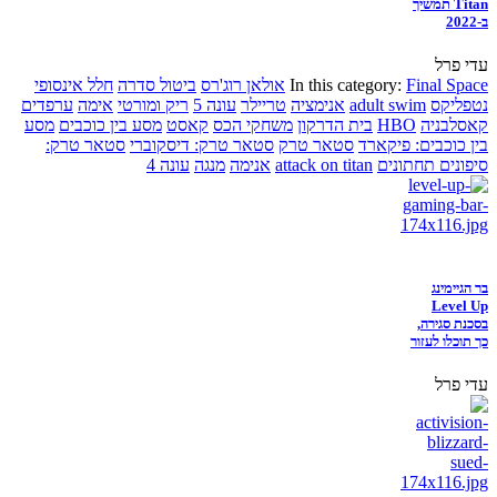
Titan תמשיך
ב-2022
עדי פרל
Final Space
In this category:
אולאן רוג'רס
ביטול סדרה
חלל אינסופי
נטפליקס
adult swim
אנימציה
טריילר
עונה 5
ריק ומורטי
אימה
ערפדים
קאסלבניה
HBO
בית הדרקון
משחקי הכס
קאסט
מסע בין כוכבים
מסע
בין כוכבים: פיקארד
סטאר טרק
סטאר טרק: דיסקוברי
סטאר טרק:
סיפונים תחתונים
attack on titan
אנימה
מנגה
עונה 4
בר הגיימינג
Level Up
בסכנת סגירה,
כך תוכלו לעזור
עדי פרל