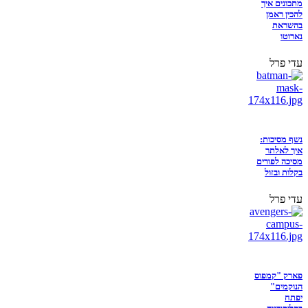
מתכונים איך
להכין ראמן
בהשראת
נארוטו
עדי פרל
נשף מסיכות:
איך לאלתר
מסיכה לפורים
בקלות ובזול
עדי פרל
פארק "קמפוס
הנוקמים"
יפתח