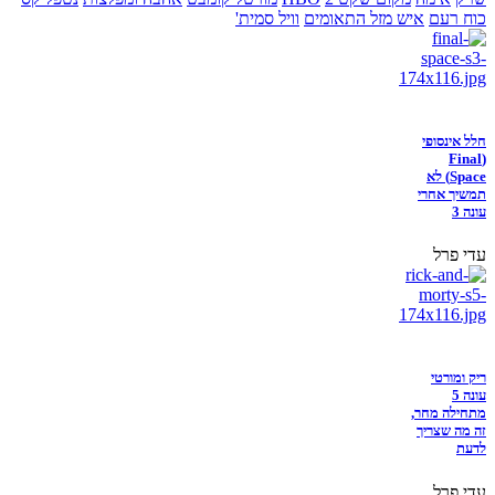
כוח רעם
איש מזל התאומים
וויל סמית'
חלל אינסופי
(Final
Space) לא
תמשיך אחרי
עונה 3
עדי פרל
ריק ומורטי
עונה 5
מתחילה מחר,
זה מה שצריך
לדעת
עדי פרל