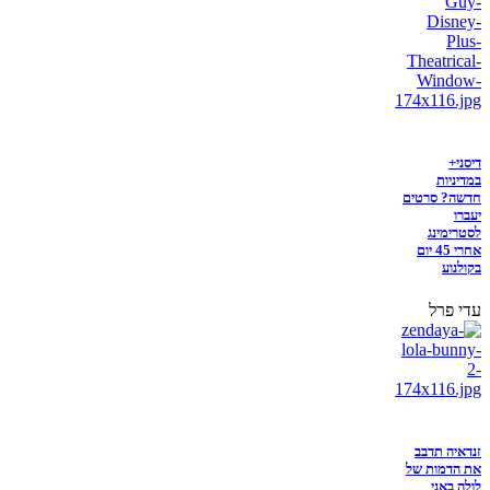
דיסני+
במדיניות
חדשה? סרטים
יעברו
לסטרימינג
אחרי 45 יום
בקולנוע
עדי פרל
זנדאיה תדבב
את הדמות של
לולה באני