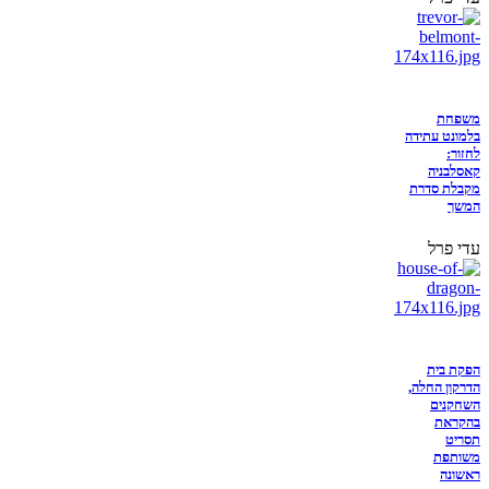
משפחת
בלמונט עתידה
לחזור:
קאסלבניה
מקבלת סדרת
המשך
עדי פרל
הפקת בית
הדרקון החלה,
השחקנים
בהקראת
תסריט
משותפת
ראשונה