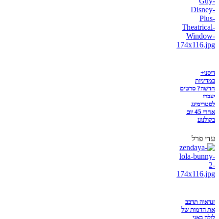
דיסני+
במדיניות
חדשה? סרטים
יעברו
לסטרימינג
אחרי 45 יום
בקולנוע
עדי פרל
זנדאיה תדבב
את הדמות של
לולה באני