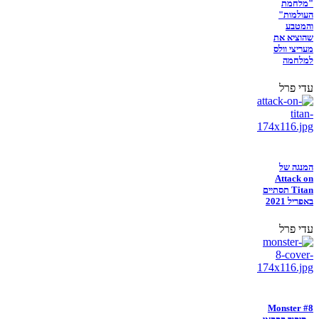
"מלחמת
העולמות"
והמטבע
שהוציא את
מעריצי וולס
למלחמה
עדי פרל
המנגה של
Attack on
Titan תסתיים
באפריל 2021
עדי פרל
Monster #8