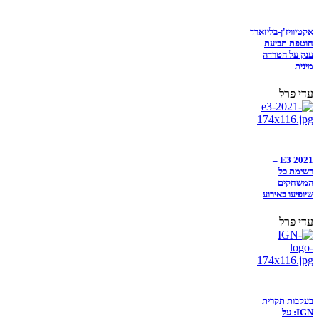
אקטיוויז'ן-בליזארד
חוטפת תביעת
ענק על הטרדה
מינית
עדי פרל
E3 2021 –
רשימת כל
המשחקים
שיופיעו באירוע
עדי פרל
בעקבות תקרית
IGN: על