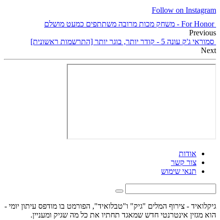
Follow on Instagram
For Honor - משחק מכות מרובה משתתפים כמעט מושלם
Previous
סמוראי ג'ק עונה 5 - קודר יותר, בוגר יותר [התרשמות ראשונית]
Next
אודות
צור קשר
תנאי שימוש
גיקלואיד - צירוף המלים "גיק" ו"טבלואיד", הפורמט בו מודפס עיתון יומי -
הוא מגזין אינטרנטי חדש שמאגד תחתיו את כל מה שגיק ומעניין.