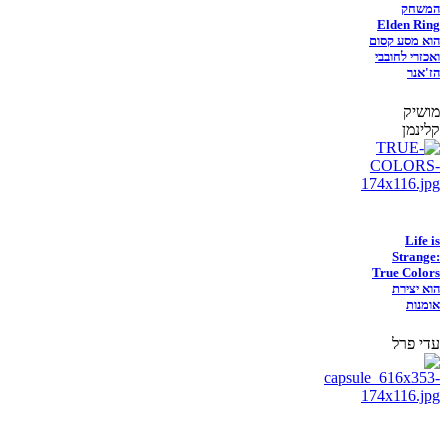
המשחק
Elden Ring
הוא מסע קסום
ואכזרי לחובבי
הז'אנר
מושיק
קלינמן
Life is
Strange:
True Colors
הוא יצירת
אומנות
עדי פרל