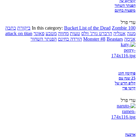
קומיקס של
הפנתר השחור
מופצות בחינם
עדי פרל
Zombie 100
Bucket List of the Dead
In this category:
ביקורת
כתבה
מנגה
אנגליה
הרברט גורג' וולס
טעות
מחווה
מטבע
פאונד
attack on titan
אנימה
Beastars
Monster #8
הורדה בחינם
הפנתר השחור
פוקימון חוגג
25 שנה עם
קליפ חדש של
קייטי פרי
עדי פרל
ארבעה