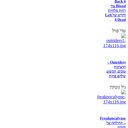
Back 4
Blood עוד
רחוק מלהיות
היורש של Left
4 Dead
עדי פרל
Outriders –
הרעיונות
טובים, הביצוע
שלהם פחות
גיל גוטקין
Freakpocalypse
– תחילתה של
ידידות