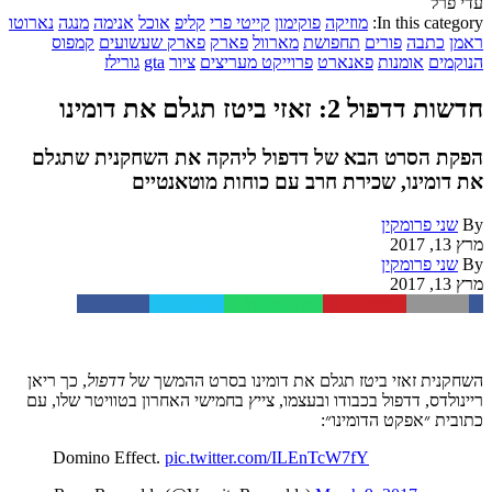
עדי פרל
In this category:
מוזיקה
פוקימון
קייטי פרי
קליפ
אוכל
אנימה
מנגה
נארוטו
ראמן
כתבה
פורים
תחפושת
מארוול
פארק
פארק שעשועים
קמפוס
הנוקמים
אומנות
פאנארט
פרוייקט מעריצים
ציור
gta
גורילז
חדשות דדפול 2: זאזי ביטז תגלם את דומינו
הפקת הסרט הבא של דדפול ליהקה את השחקנית שתגלם
את דומינו, שכירת חרב עם כוחות מוטאנטיים
By
שני פרומקין
מרץ 13, 2017
By
שני פרומקין
מרץ 13, 2017
Facebook
Twitter
WhatsApp
Pinterest
Email
השחקנית זאזי ביטז תגלם את דומינו בסרט ההמשך של
דדפול
, כך ריאן
ריינולדס, דדפול בכבודו ובעצמו, צייץ בחמישי האחרון בטוויטר שלו, עם
כתובית ״אפקט הדומינו״:
Domino Effect.
pic.twitter.com/ILEnTcW7fY