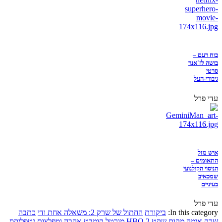
כוח רעם –
בושה לז'אנר
סרטי
גיבורי-העל
עדי פרל
איש מזל
התאומים –
הניסוי הקולנועי
שמכאיב
בעיניים
עדי פרל
In this category:
ביקורת
החתול של שרק 2: משאלה אחת ודי
כתבה
שרק
אימה
מקום שקט 2
HBO
מורטל קומבט
אהבה ומפלצות
נטפליקס