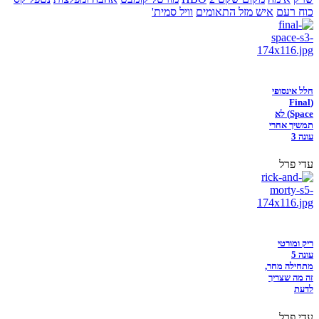
כוח רעם
איש מזל התאומים
וויל סמית'
חלל אינסופי
(Final
Space) לא
תמשיך אחרי
עונה 3
עדי פרל
ריק ומורטי
עונה 5
מתחילה מחר,
זה מה שצריך
לדעת
עדי פרל