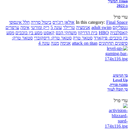
Titan תמשיך
ב-2022
עדי פרל
Final Space
In this category:
אולאן רוג'רס
ביטול סדרה
חלל אינסופי
נטפליקס
adult swim
אנימציה
טריילר
עונה 5
ריק ומורטי
אימה
ערפדים
קאסלבניה
HBO
בית הדרקון
משחקי הכס
קאסט
מסע בין כוכבים
מסע
בין כוכבים: פיקארד
סטאר טרק
סטאר טרק: דיסקוברי
סטאר טרק:
סיפונים תחתונים
attack on titan
אנימה
מנגה
עונה 4
בר הגיימינג
Level Up
בסכנת סגירה,
כך תוכלו לעזור
עדי פרל