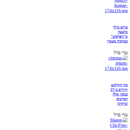
עזרא מילר
מושעה
מ"הפלאש"
בעקבות מעצרו
עדי פרל
בתי הקולנוע
חוזרים ב-27
במאי, אלה
הסרטים
שיוקרנו
עדי פרל