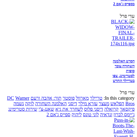
בספייס ג'אם 2
עדי פרל
הסרט האלמנה
השחורה עובר
סופית
לסטרימינג, צפו
בטריילר החדש
עדי פרל
In this category:
טריילר
מארוול
פוסטר
תור: אהבה ורעם
Warner
DC
Bros
הפלאש
מעצר
עזרא מילר
דיסני
האלמנה השחורה
לוקה
נשמה
פיקסאר
קרואלה
דיסני פלוס
לשחרר את גיא
שאנג-צ'י
שירות סטרימינג
ג'יימס לברון
זנדאיה
לוני טונס
ליהוק
ספייס ג'אם 2