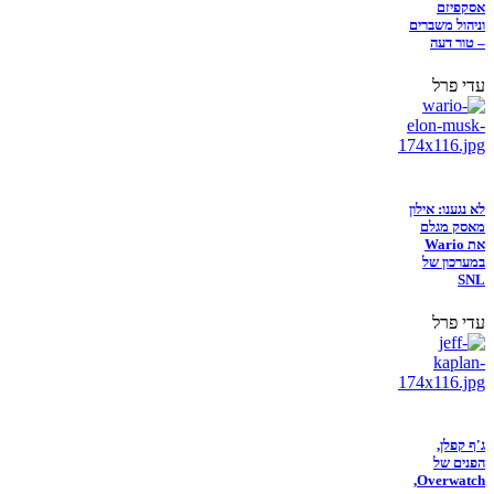
אסקפיזם
וניהול משברים
– טור דעה
עדי פרל
לא נגענו: אילון
מאסק מגלם
את Wario
במערכון של
SNL
עדי פרל
ג'ף קפלן,
הפנים של
Overwatch,