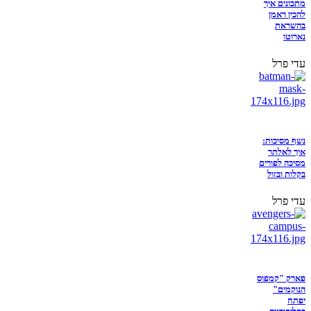
מתכונים איך
להכין ראמן
בהשראת
נארוטו
עדי פרל
נשף מסיכות:
איך לאלתר
מסיכה לפורים
בקלות ובזול
עדי פרל
פארק "קמפוס
הנוקמים"
יפתח