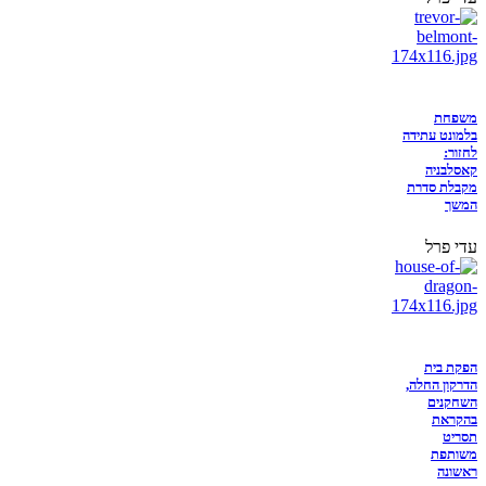
משפחת
בלמונט עתידה
לחזור:
קאסלבניה
מקבלת סדרת
המשך
עדי פרל
הפקת בית
הדרקון החלה,
השחקנים
בהקראת
תסריט
משותפת
ראשונה