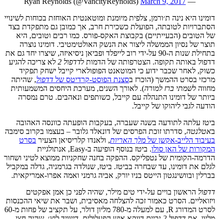
March 9, 2017
— Ryan Reynolds (@VancityReynolds)
דומינו היא נינה ת׳ורמן, צלפית מיומנת ומוטאנטית האוחזת בכוחות לשינויי
הסתברויות לטובתה, הפועלת כשכירת חרב, אך כמובן גם מתפקדת בצד
של הטובים (הבעייתיים) בקבוצת האקס-פורס. כמו רבים וטובים, היא
תוצר של נסיון הממשלה ליצור את הנשק האולטימטיבי. דומינו נוצרה
בתחילת שנות ה-90 על-ידי רוב לייפלד ופביאן ניסיאיזה, שיצרו יחד גם את
דדפול באותה תקופה. הצטרפותה של הדמות ל
דדפול 2
לא צריכה להגיע
כשוק, לאחר שכבר ידוע כי המוטאנט הפופולארי קייבל ישחק תפקיד
מרכזי בסרט ההמשך (הוכרז ב
סצנת הפוסט-קרדיטס של
דדפול
, שהיתה
מחווה ל
שמתי ברז למורה
). לאורך השנים, מערכת היחסים המשמעותית
ביותר של דומינו התנהלה עם קייבל, כשותפים ונאהבים. טרם נמסרה
הודעה לגבי ליהוקו של קייבל.
ביטז עלתה לתודעה בשנה שעברה, בעקבות הופעתה כוונסה האהובה
ב
אטלנטה
, סדרתו זוכת הפרסים של דונאלד גלובר – בעצמו בקרוב סימבה
בעיבוד הלייב-אקשן של
מלך האריות
, ולאנדו קלריסיאן הצעיר
בסרט
המקורות של האן סולו
. ביטז בנוסף הופיעה ב-Easy, אנתולגיית
הדרמה-הקומית של נטפליקס. ההפקה בחנה שחקניות ממוצא לטיני ושחור
לגלם את דומינו, עד שבחרה בביטז. ביטז, שנולדה בגרמניה, גדלה במקביל
בברלין ובוושינגטון הייטס בניו יורק, אביה גרמני ואמה אפרו-אמריקאית.
דדפול
הראשון בויים על-ידי טים מילר, שהיה לפני כן אמן אפקטים
ויזואליים. הסרט כאמור זכה להצלחה מאסיבית, ושבר את שיאי ההכנסות
לסרט המדורג R, עם למעלה מ-780 מליון דולר, על תקציב של פחות מ-60
מליון. את
דדפול 2
יביים דווקא איש הפעלולים, דייוויד ליץ׳, שהיה חצי