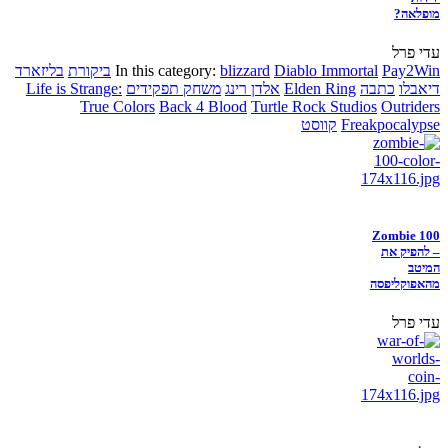
מופלאה?
עדי פרל
Pay2Win
Diablo Immortal
blizzard
In this category:
ביקורת
בליזארד
דיאבלו
כתבה
Elden Ring
אלדן רינג
משחק תפקידים
Life is Strange:
True Colors
Back 4 Blood
Turtle Rock Studios
Outriders
Freakpocalypse
קווסט
Zombie 100
– להפיק את
המיטב
מהאפוקליפסה
עדי פרל