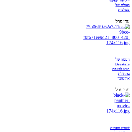
– סיפור קפקאי
בעולם של
מפלצות
עדי פרל
המנגה של
Beastars
תגיע לסיומה
בתחילת
אוקטובר
עדי פרל
לזכרו: חוברות