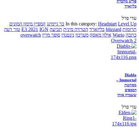
פורש מחברת
בליזארד
עדי פרל
Level Up
Headstart
In this category:
בר גיימינג
קמפיין מימון המונים
תרומות
blizzard
בליזארד
הטרדה מינית
תביעה
IGN
E3 2021
טור דעה
כתבה
Wario
אילון מאסק
מערכון
נינטנדו
סופר מריו
overwatch
Overwatch 2
Diablo
Immortal –
מסחטת
הכספים
ששברה אותי
עדי פרל