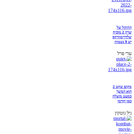
החתול של
שרק 2 מוכיח
שלדרימוורקס
יש 9 נשמות
עדי פרל
מקום שקט 2
הוא המשך
כמעט מוצלח
כמו קודמו
גיל גוטקין