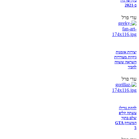
בקליפורניה
ב-2021
עדי פרל
יצירות אומנות
גיקיות מעוררות
השראה ששווה
להכיר
עדי פרל
להקת גורילז
עשתה קליפ
שלם בתוך
המשחק GTA
5