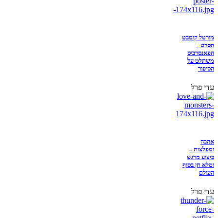
מורטל קומבט
הסרט –
הפאנסרביס
משתלט על
הסיפור
עדי פרל
אהבה
ומפלצות –
ביצוע מרגש
ומלא חן בסוף
העולם
עדי פרל