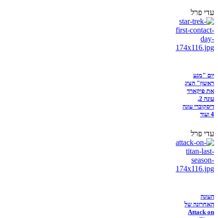
עדי פרל
יום "מגע
ראשון" הציג
את פיקארד
עונה 2,
דיסקוברי עונה
4 ועוד
עדי פרל
העונה
האחרונה של
Attack on