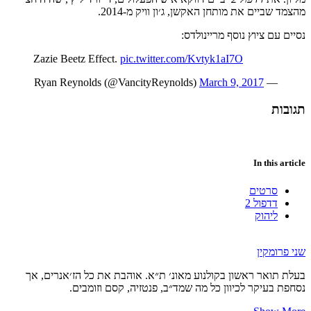
מהצמד שביים את מותחן האקשן, ג׳ון וויק מ-2014.
נסיים עם ציוץ נוסף מריינולדס:
Zazie Beetz Effect.
pic.twitter.com/Kvtyk1aI7O
March 9, 2017
— Ryan Reynolds (@VancityReynolds)
תגובות
In this article
סרטים
דדפול 2
ליהוק
שני פרומקין
בעלת תואר ראשון בקולנוע מאונ׳ ת״א. אוהבת את כל הז׳אנרים, אך
נסחפת בעיקר לכיוון כל מה שמד״ב, פנטזיה, קסם וזומבים.