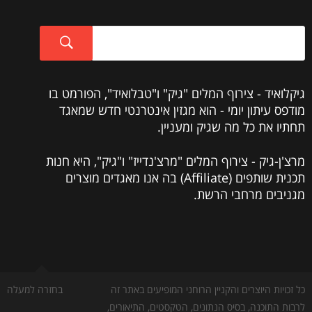
גיקלואיד - צירוף המלים "גיק" ו"טבלואיד", הפורמט בו
מודפס עיתון יומי - הוא מגזין אינטרנטי חדש שמאגד
תחתיו את כל מה שגיק ומעניין.
מרצ'ן-גיק - צירוף המלים "מרצ'נדייז" ו"גיק", היא חנות
תכנית שותפים (Affiliate) בה אנו מאגדים מוצרים
מגניבים מרחבי הרשת.
כל זכויות היוצרים והקניין הרוחני המופיעים באתר זה
בחזרה למעלה
לרבות התוכנה, בסיס הנתונים, הטקסטים, התיאורים,