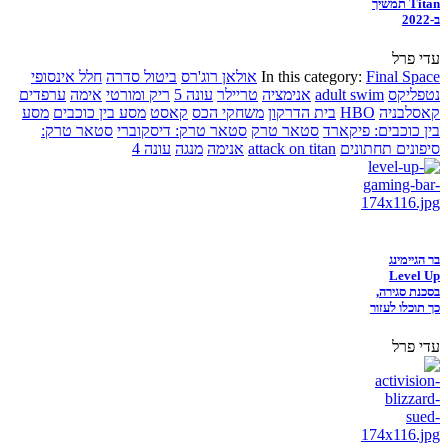
Titan תמשיך
ב-2022
עדי פרל
Final Space
In this category:
אולאן רוג'רס
ביטול סדרה
חלל אינסופי
נטפליקס
adult swim
אנימציה
טריילר
עונה 5
ריק ומורטי
אימה
ערפדים
קאסלבניה
HBO
בית הדרקון
משחקי הכס
קאסט
מסע בין כוכבים
מסע
בין כוכבים: פיקארד
סטאר טרק
סטאר טרק: דיסקוברי
סטאר טרק:
סיפונים תחתונים
attack on titan
אנימה
מנגה
עונה 4
בר הגיימינג
Level Up
בסכנת סגירה,
כך תוכלו לעזור
עדי פרל