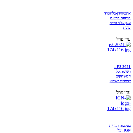
אקטיוויז'ן-בליזארד
חוטפת תביעת
ענק על הטרדה
מינית
עדי פרל
E3 2021 –
רשימת כל
המשחקים
שיופיעו באירוע
עדי פרל
בעקבות תקרית
IGN: על