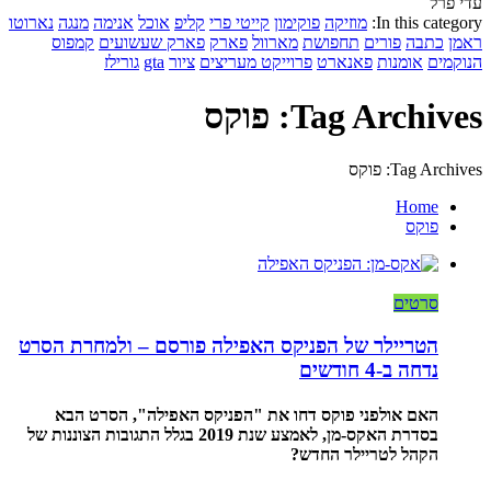
עדי פרל
In this category:
מוזיקה
פוקימון
קייטי פרי
קליפ
אוכל
אנימה
מנגה
נארוטו
ראמן
כתבה
פורים
תחפושת
מארוול
פארק
פארק שעשועים
קמפוס
הנוקמים
אומנות
פאנארט
פרוייקט מעריצים
ציור
gta
גורילז
Tag Archives: פוקס
Tag Archives: פוקס
Home
פוקס
סרטים
הטריילר של הפניקס האפילה פורסם – ולמחרת הסרט
נדחה ב-4 חודשים
האם אולפני פוקס דחו את "הפניקס האפילה", הסרט הבא
בסדרת האקס-מן, לאמצע שנת 2019 בגלל התגובות הצוננות של
הקהל לטריילר החדש?