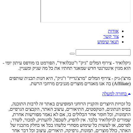
אודות
צור קשר
תנאי שימוש
גיקלואיד - צירוף המלים "גיק" ו"טבלואיד", הפורמט בו מודפס עיתון יומי -
הוא מגזין אינטרנטי חדש שמאגד תחתיו את כל מה שגיק ומעניין.
מרצ'ן-גיק - צירוף המלים "מרצ'נדייז" ו"גיק", היא חנות תכנית שותפים
(Affiliate) בה אנו מאגדים מוצרים מגניבים מרחבי הרשת.
בחזרה למעלה
כל זכויות היוצרים והקניין הרוחני המופיעים באתר זה לרבות התוכנה,
בסיס הנתונים, הטקסטים, התיאורים, עיצוב האתר, הקבצים הגרפיים,
התמונות, וכל חומר אחר הכלולים בו, אם לא נאמר מפורשות אחרת,
שמורים לגיקלואיד בלבד. אין להפיץ, לשכפל, להעתיק, למכור, לשדר,
לפרסם, או לעשות כל שימוש מסחרי כלשהו בכל או בחלק מתכניו של
האתר, כולל מוצרים, תמונות, גרפיקה, תיאורים, עיצוב וכל דבר אחר