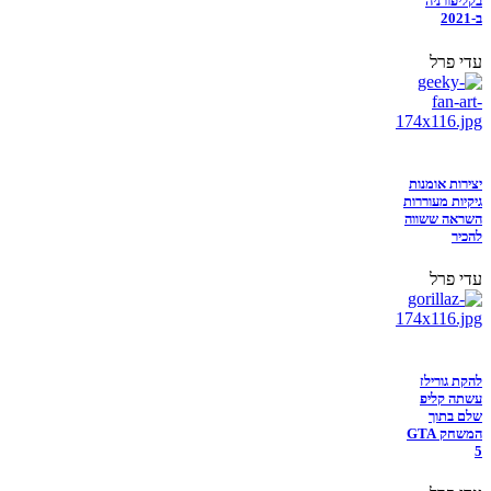
בקליפורניה
ב-2021
עדי פרל
יצירות אומנות
גיקיות מעוררות
השראה ששווה
להכיר
עדי פרל
להקת גורילז
עשתה קליפ
שלם בתוך
המשחק GTA
5