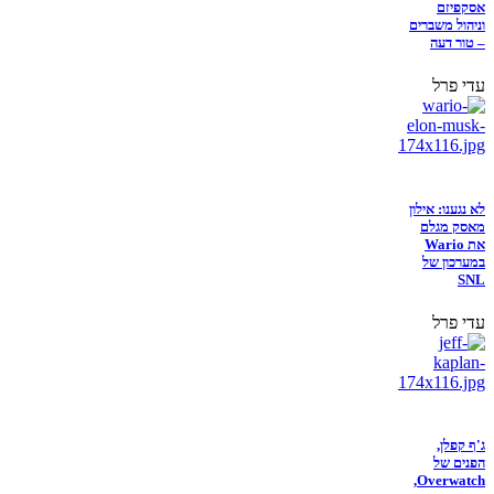
אסקפיזם
וניהול משברים
– טור דעה
עדי פרל
לא נגענו: אילון
מאסק מגלם
את Wario
במערכון של
SNL
עדי פרל
ג'ף קפלן,
הפנים של
Overwatch,