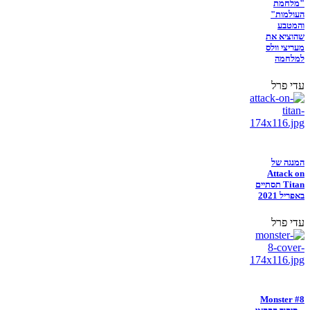
"מלחמת
העולמות"
והמטבע
שהוציא את
מעריצי וולס
למלחמה
עדי פרל
המנגה של
Attack on
Titan תסתיים
באפריל 2021
עדי פרל
Monster #8