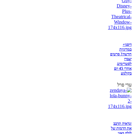
דיסני+
במדיניות
חדשה? סרטים
יעברו
לסטרימינג
אחרי 45 יום
בקולנוע
עדי פרל
זנדאיה תדבב
את הדמות של
לולה באני