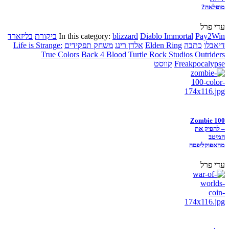
מופלאה?
עדי פרל
Pay2Win
Diablo Immortal
blizzard
In this category:
ביקורת
בליזארד
דיאבלו
כתבה
Elden Ring
אלדן רינג
משחק תפקידים
Life is Strange:
True Colors
Back 4 Blood
Turtle Rock Studios
Outriders
Freakpocalypse
קווסט
Zombie 100
– להפיק את
המיטב
מהאפוקליפסה
עדי פרל