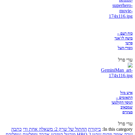
כוח רעם –
בושה לז'אנר
סרטי
גיבורי-העל
עדי פרל
איש מזל
התאומים –
הניסוי הקולנועי
שמכאיב
בעיניים
עדי פרל
In this category:
ביקורת
החתול של שרק 2: משאלה אחת ודי
כתבה
שרק
אימה
מקום שקט 2
HBO
מורטל קומבט
אהבה ומפלצות
נטפליקס