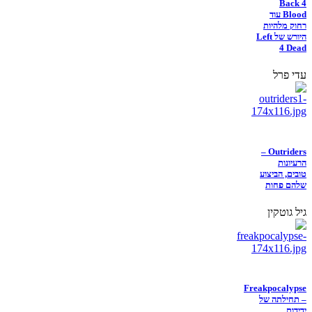
Back 4
Blood עוד
רחוק מלהיות
היורש של Left
4 Dead
עדי פרל
Outriders –
הרעיונות
טובים, הביצוע
שלהם פחות
גיל גוטקין
Freakpocalypse
– תחילתה של
ידידות