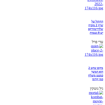
החתול של
שרק 2 מוכיח
שלדרימוורקס
יש 9 נשמות
עדי פרל
מקום שקט 2
הוא המשך
כמעט מוצלח
כמו קודמו
גיל גוטקין