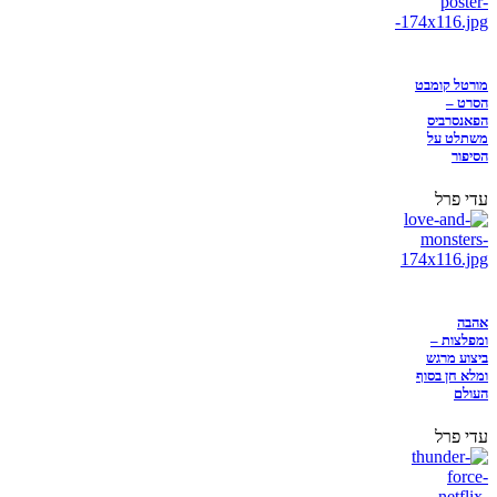
מורטל קומבט
הסרט –
הפאנסרביס
משתלט על
הסיפור
עדי פרל
אהבה
ומפלצות –
ביצוע מרגש
ומלא חן בסוף
העולם
עדי פרל