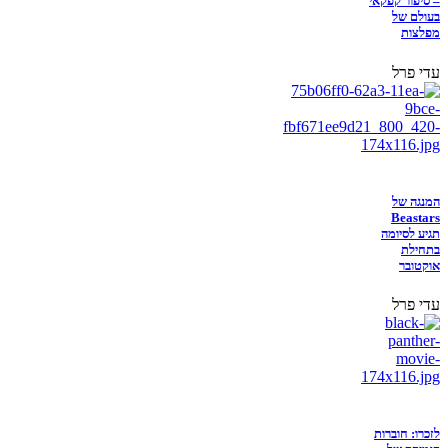
– סיפור קפקאי
בעולם של
מפלצות
עדי פרל
המנגה של
Beastars
תגיע לסיומה
בתחילת
אוקטובר
עדי פרל
לזכרו: חוברות