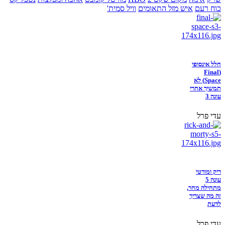
כוח רעם
איש מזל התאומים
וויל סמית'
חלל אינסופי
(Final
Space) לא
תמשיך אחרי
עונה 3
עדי פרל
ריק ומורטי
עונה 5
מתחילה מחר,
זה מה שצריך
לדעת
עדי פרל