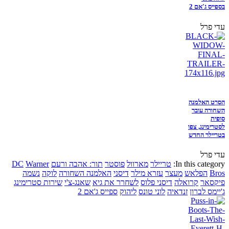
בספייס ג'אם 2
עדי פרל
הסרט האלמנה
השחורה עובר
סופית
לסטרימינג, צפו
בטריילר החדש
עדי פרל
In this category:
טריילר
מארוול
פוסטר
תור: אהבה ורעם
Warner
DC
Bros
הפלאש
מעצר
עזרא מילר
דיסני
האלמנה השחורה
לוקה
נשמה
פיקסאר
קרואלה
דיסני פלוס
לשחרר את גיא
שאנג-צ'י
שירות סטרימינג
ג'יימס לברון
זנדאיה
לוני טונס
ליהוק
ספייס ג'אם 2