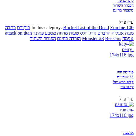
קומיקס של
הפנתר השחור
מופצות בחינם
עדי פרל
Zombie 100
Bucket List of the Dead
In this category:
ביקורת
כתבה
מנגה
אנגליה
הרברט גורג' וולס
טעות
מחווה
מטבע
פאונד
attack on titan
אנימה
Beastars
Monster #8
הורדה בחינם
הפנתר השחור
פוקימון חוגג
25 שנה עם
קליפ חדש של
קייטי פרי
עדי פרל
ארבעה