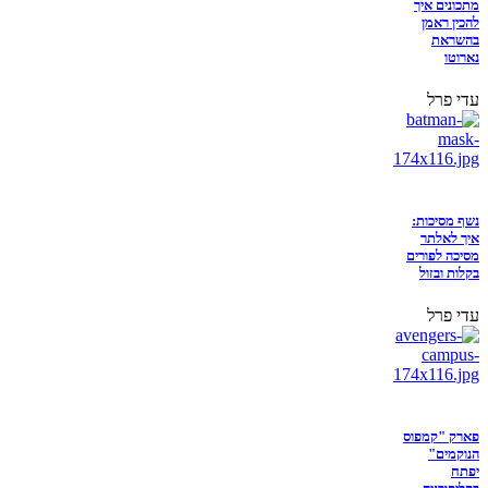
מתכונים איך
להכין ראמן
בהשראת
נארוטו
עדי פרל
נשף מסיכות:
איך לאלתר
מסיכה לפורים
בקלות ובזול
עדי פרל
פארק "קמפוס
הנוקמים"
יפתח