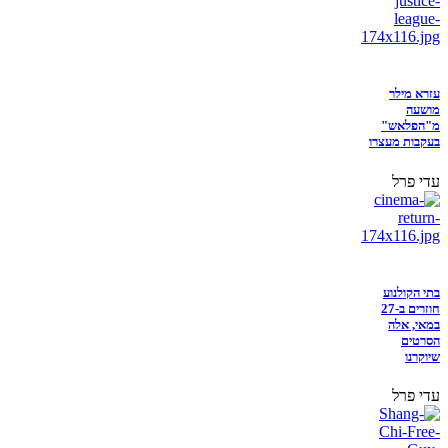
עזרא מילר
מושעה
מ"הפלאש"
בעקבות מעצרו
עדי פרל
בתי הקולנוע
חוזרים ב-27
במאי, אלה
הסרטים
שיוקרנו
עדי פרל