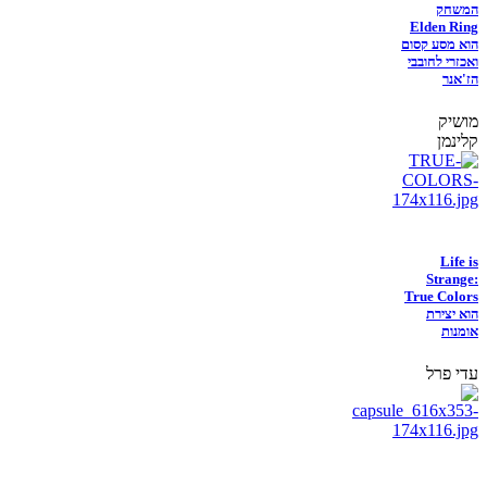
המשחק
Elden Ring
הוא מסע קסום
ואכזרי לחובבי
הז'אנר
מושיק
קלינמן
Life is
Strange:
True Colors
הוא יצירת
אומנות
עדי פרל