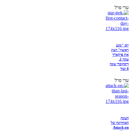
עדי פרל
יום "מגע
ראשון" הציג
את פיקארד
עונה 2,
דיסקוברי עונה
4 ועוד
עדי פרל
העונה
האחרונה של
Attack on