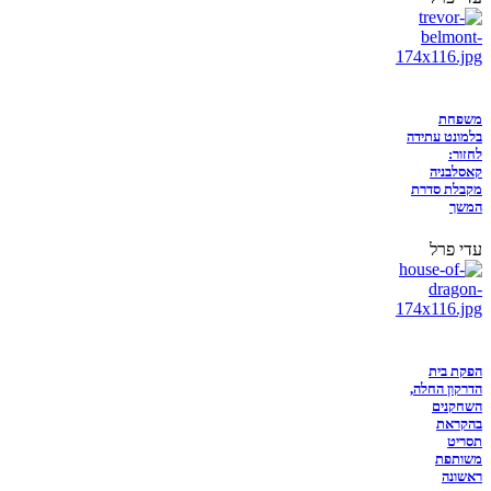
משפחת
בלמונט עתידה
לחזור:
קאסלבניה
מקבלת סדרת
המשך
עדי פרל
הפקת בית
הדרקון החלה,
השחקנים
בהקראת
תסריט
משותפת
ראשונה