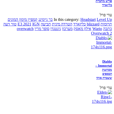
פורש מחברת
בליזארד
עדי פרל
Level Up
Headstart
In this category:
בר גיימינג
קמפיין מימון המונים
תרומות
blizzard
בליזארד
הטרדה מינית
תביעה
IGN
E3 2021
טור דעה
כתבה
Wario
אילון מאסק
מערכון
נינטנדו
סופר מריו
overwatch
Overwatch 2
Diablo
Immortal –
מסחטת
הכספים
ששברה אותי
עדי פרל