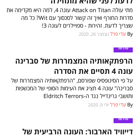
לדעת לפני שהיא מתחילה
מתי עולה Attack on Titan עונה 4, למה היא מקדימה את
סדרות החורף ואיך זה קשור לסכסוך עם Wit? כל מה
שצריך לדעת. זהירות - ספויילרים לעונה 3!
By
עדי פרל
נובמבר 26, 2020
סדרות
הרפתקאותיה המצמררות של סברינה
עונה 4 תסיים את הסדרה
על פי הסינופסיס שפורסם, "הרפתקאותיה המצמררות של
סברינה" עונה 4 תציג את העימות הסופי של המכשפות
ותושבי גרינדייל נגד ה-Eldritch Terrors
By
עדי פרל
יולי 9, 2020
סדרות
דייוויד הארבור: העונה הרביעית של