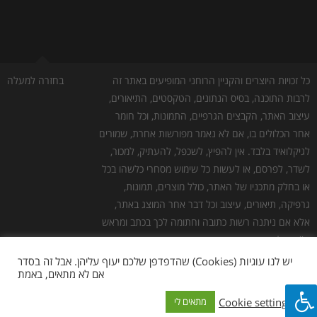
כל זכויות היוצרים והקניין הרוחני המופיעים באתר זה
בחזרה למעלה
לרבות התוכנה, בסיס הנתונים, הטקסטים, התיאורים,
עיצוב האתר, הקבצים הגרפיים, התמונות, וכל חומר
אחר הכלולים בו, אם לא נאמר מפורשות אחרת, שמורים
לגיקלואיד בלבד. אין להפיץ, לשכפל, להעתיק, למכור,
לשדר, לפרסם, או לעשות כל שימוש מסחרי כלשהו בכל
או בחלק מתכניו של האתר, כולל מוצרים, תמונות,
גרפיקה, תיאורים, עיצוב וכל דבר אחר המוצג באתר,
אלא אם ניתנה רשות כתובה וחתומה לכך בכתב ומראש
ע''י גיקלואיד.
גילוי נאות:
כמו לכל אתר אינטרנט אחר, יש לנו עלויות
יש לנו עוגיות (Cookies) שהדפדפן שלכם יעוף עליהן. אבל זה בסדר
אם לא מתאים, באמת
תפעול. חלק מהלינקים באתר הם לינקים שמפנים
לאתרי צד שלישי, להלן "שותפים". במידה ומתבצעת
Cookie settings
מתאים לי
רכישה באתר השותף, אנחנו מקבלים עמלה. אנחנו לא