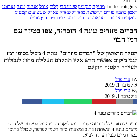
עדי פרל
In this category:
מוזיקה
פוקימון
קייטי פרי
קליפ
אוכל
אנימה
מנגה
נארוטו
ראמן
כתבה
פורים
תחפושת
מארוול
פארק
פארק שעשועים
קמפוס
הנוקמים
אומנות
פאנארט
פרוייקט מעריצים
ציור
gta
גורילז
דברים מוזרים עונה 4 הוכרזה, צפו בטיזר עם
רמז חבוי
הטיזר הראשון של "דברים מוזרים" עונה 4 מכיל בסופו רמז
לגבי מיקום אפשרי חדש אליו תתקדם העלילה מחוץ לגבולות
העיירה הקטנה הוקינס
By
עדי פרל
אוקטובר 1, 2019
By
עדי פרל
אוקטובר 1, 2019
Facebook
Twitter
WhatsApp
Pinterest
Email
ידענו שבסופו של דבר זה יקרה – נטפליקס הכריזה על הפקתה של
דברים
מוזרים
עונה 4 ועשתה זאת באמצעות טיזר רשמי קצרצר, שכולל בתוכו
כמה רמזים לגבי העתיד לבוא.