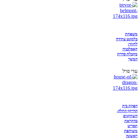
משפחת
בלמונט עתידה
לחזור:
קאסלבניה
מקבלת סדרת
המשך
עדי פרל
הפקת בית
הדרקון החלה,
השחקנים
בהקראת
תסריט
משותפת
ראשונה