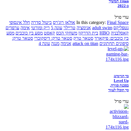
Titan תמשיך
ב-2022
עדי פרל
Final Space
In this category:
אולאן רוג'רס
ביטול סדרה
חלל אינסופי
נטפליקס
adult swim
אנימציה
טריילר
עונה 5
ריק ומורטי
אימה
ערפדים
קאסלבניה
HBO
בית הדרקון
משחקי הכס
קאסט
מסע בין כוכבים
מסע
בין כוכבים: פיקארד
סטאר טרק
סטאר טרק: דיסקוברי
סטאר טרק:
סיפונים תחתונים
attack on titan
אנימה
מנגה
עונה 4
בר הגיימינג
Level Up
בסכנת סגירה,
כך תוכלו לעזור
עדי פרל