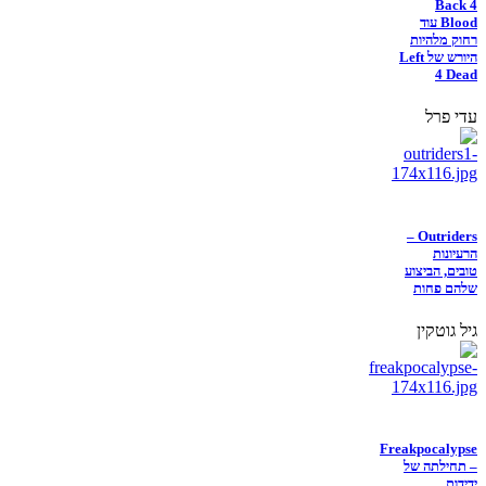
Back 4
Blood עוד
רחוק מלהיות
היורש של Left
4 Dead
עדי פרל
Outriders –
הרעיונות
טובים, הביצוע
שלהם פחות
גיל גוטקין
Freakpocalypse
– תחילתה של
ידידות