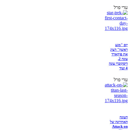
עדי פרל
יום "מגע
ראשון" הציג
את פיקארד
עונה 2,
דיסקוברי עונה
4 ועוד
עדי פרל
העונה
האחרונה של
Attack on