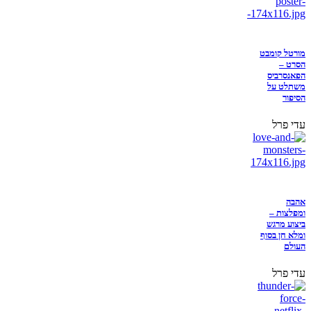
מורטל קומבט
הסרט –
הפאנסרביס
משתלט על
הסיפור
עדי פרל
אהבה
ומפלצות –
ביצוע מרגש
ומלא חן בסוף
העולם
עדי פרל