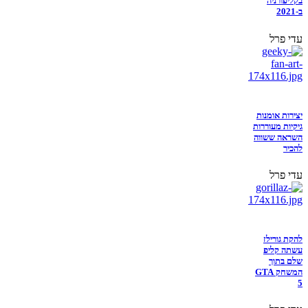
בקליפורניה
ב-2021
עדי פרל
יצירות אומנות
גיקיות מעוררות
השראה ששווה
להכיר
עדי פרל
להקת גורילז
עשתה קליפ
שלם בתוך
המשחק GTA
5