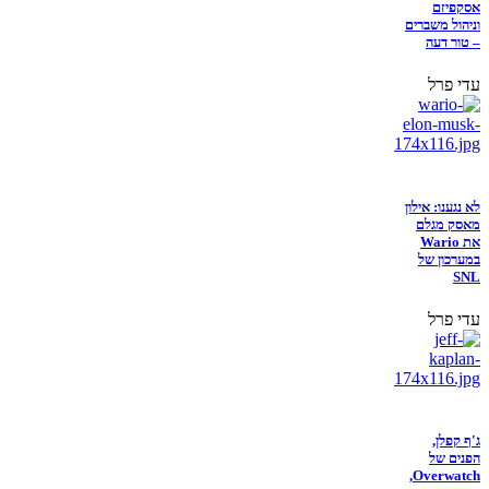
אסקפיזם
וניהול משברים
– טור דעה
עדי פרל
לא נגענו: אילון
מאסק מגלם
את Wario
במערכון של
SNL
עדי פרל
ג'ף קפלן,
הפנים של
Overwatch,