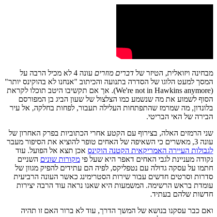
מבחינה ויזואלית, הטיזר של
דברים מוזרים
עונה 4 לא מכיל הרבה על
המסך למעט הלוגו של הסדרה בתנועה והכיתוב "אנחנו לא בהוקינס יותר"
(We're not in Hawkins anymore). אך אם תקשיבו היטב תוכלו לקראת
הסוף לשמוע את מה שנשמע כמו הצלצול של שעון הביג בן המפורסם
בלונדון, מה שמרמז שהתפתחות העלילה תעבור, לפחות בחלקה, אל עיר
הבירה של האי הבריטי.
שני הרמזים האלה, בצירוף עם הקטע אחרי הכתוביות בפרק האחרון של
עונה 3, מאשרים כי השאיפה של האחים טופר להוציא את הסיפור מעבר
לגבולות העיירה האמריקאית הקטנה הוקינס
אכן תצא אל הפועל. עוד
נקודה מעניינת לגבי האחים דאפר היא שעל פי
מקורות שונים
השניים
חתמו על עסקה גדולה עם נטפליקס, לפיה הם עתידים להפיק מגוון של
סדרות וסרטים חדשים עבור שירות הסטרימינג כאשר העונה הרביעית
עומדת בראש הרשימה. המשמעות היא שאנו נראה עוד הרבה יצירות
חדשות שלהם בעתיד.
ואם כבר עסקנו בנושא של המשך הדרך, עוד לא ברור האם זו תהיה