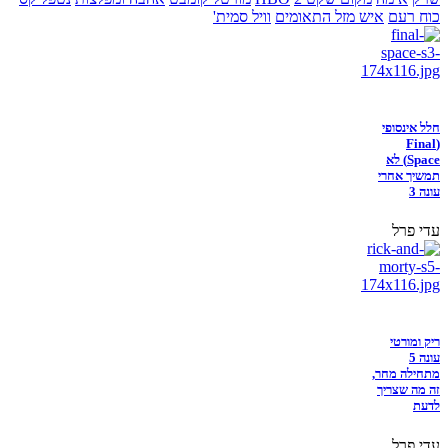
כוח רעם
איש מזל התאומים
וויל סמית'
חלל אינסופי
(Final
Space) לא
תמשיך אחרי
עונה 3
עדי פרל
ריק ומורטי
עונה 5
מתחילה מחר,
זה מה שצריך
לדעת
עדי פרל