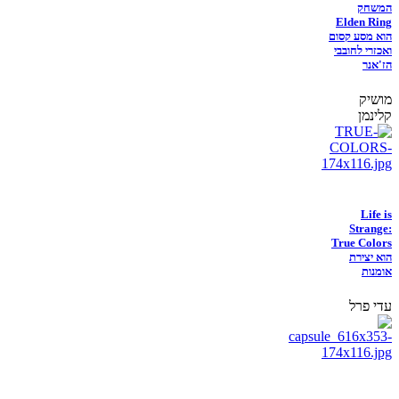
המשחק
Elden Ring
הוא מסע קסום
ואכזרי לחובבי
הז'אנר
מושיק
קלינמן
Life is
Strange:
True Colors
הוא יצירת
אומנות
עדי פרל