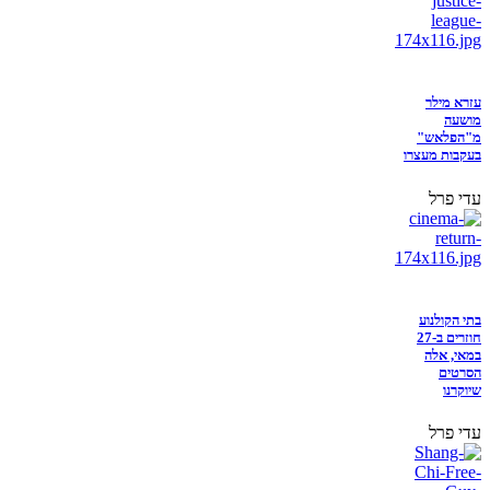
עזרא מילר
מושעה
מ"הפלאש"
בעקבות מעצרו
עדי פרל
בתי הקולנוע
חוזרים ב-27
במאי, אלה
הסרטים
שיוקרנו
עדי פרל