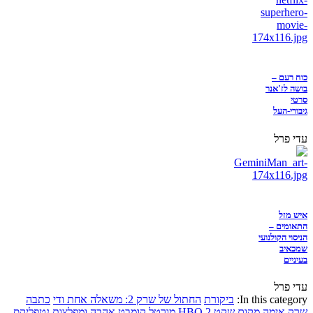
כוח רעם –
בושה לז'אנר
סרטי
גיבורי-העל
עדי פרל
איש מזל
התאומים –
הניסוי הקולנועי
שמכאיב
בעיניים
עדי פרל
In this category:
ביקורת
החתול של שרק 2: משאלה אחת ודי
כתבה
שרק
אימה
מקום שקט 2
HBO
מורטל קומבט
אהבה ומפלצות
נטפליקס