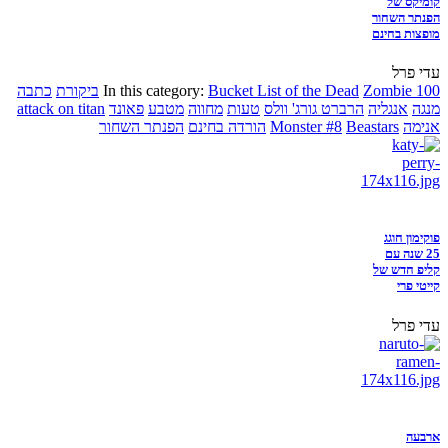
קומיקס של
הפנתר השחור
מופצות בחינם
עדי פרל
Zombie 100
Bucket List of the Dead
In this category:
ביקורת
כתבה
מנגה
אנגליה
הרברט גורג' וולס
טעות
מחווה
מטבע
פאונד
attack on titan
אנימה
Beastars
Monster #8
הורדה בחינם
הפנתר השחור
פוקימון חוגג
25 שנה עם
קליפ חדש של
קייטי פרי
עדי פרל
ארבעה