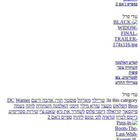
בספייס ג'אם 2
עדי פרל
הסרט האלמנה
השחורה עובר
סופית
לסטרימינג, צפו
בטריילר החדש
עדי פרל
In this category:
טריילר
מארוול
פוסטר
תור: אהבה ורעם
Warner
DC
Bros
הפלאש
מעצר
עזרא מילר
דיסני
האלמנה השחורה
לוקה
נשמה
פיקסאר
קרואלה
דיסני פלוס
לשחרר את גיא
שאנג-צ'י
שירות סטרימינג
ג'יימס לברון
זנדאיה
לוני טונס
ליהוק
ספייס ג'אם 2