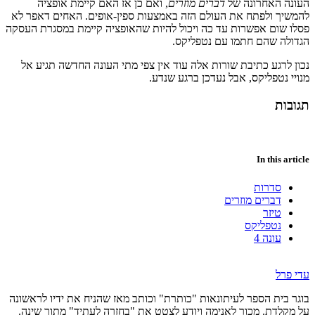
העונה האחרונה של
דברים מוזרים
, ואם כן אז האם קיימת אופציה
להמשיך ולפתח את העולם הזה באמצעות ספין-אופים. האחים דאפר לא
פסלו שום אפשרות עד כה ויכול להיות שהאופציה קיימת במסגרת העסקה
הגדולה שהם חתמו עם נטפליקס.
נכון לרגע כתיבת שורות אלה עוד אין צפי מתי העונה החדשה תגיע אל
מנויי נטפליקס, אבל נעדכן ברגע שנדע.
תגובות
In this article
סדרות
דברים מוזרים
טיזר
נטפליקס
עונה 4
עדי פרל
בוגר בית הספר לעיתונאות "כותרת" וכותב מאז שהניח את ידיו לראשונה
על מקלדת. מכור לאנימה ויודע לצטט את "בחזרה לעתיד" מתוך שינה.