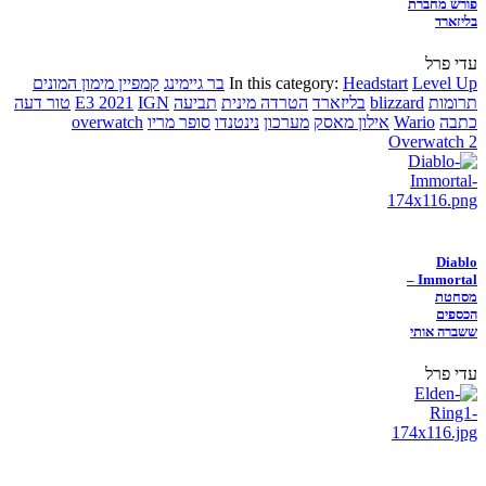
פורש מחברת
בליזארד
עדי פרל
Level Up
Headstart
In this category:
בר גיימינג
קמפיין מימון המונים
תרומות
blizzard
בליזארד
הטרדה מינית
תביעה
IGN
E3 2021
טור דעה
כתבה
Wario
אילון מאסק
מערכון
נינטנדו
סופר מריו
overwatch
Overwatch 2
Diablo
Immortal –
מסחטת
הכספים
ששברה אותי
עדי פרל