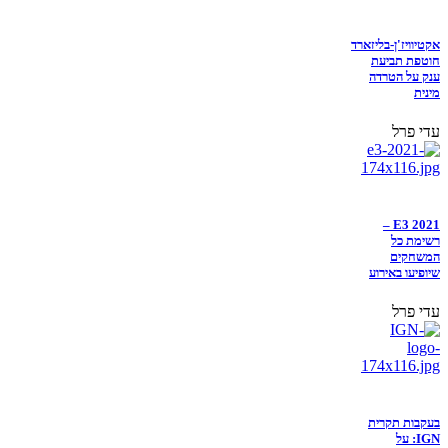
אקטיוויז'ן-בליזארד
חוטפת תביעת
ענק על הטרדה
מינית
עדי פרל
E3 2021 –
רשימת כל
המשחקים
שיופיעו באירוע
עדי פרל
בעקבות תקרית
IGN: על