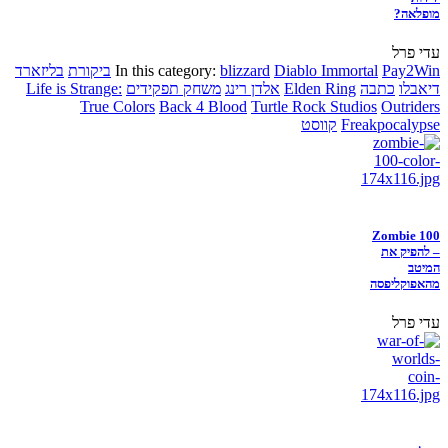
מופלאה?
עדי פרל
Pay2Win
Diablo Immortal
blizzard
In this category:
ביקורת
בליזארד
דיאבלו
כתבה
Elden Ring
אלדן רינג
משחק תפקידים
Life is Strange:
True Colors
Back 4 Blood
Turtle Rock Studios
Outriders
Freakpocalypse
קווסט
Zombie 100
– להפיק את
המיטב
מהאפוקליפסה
עדי פרל