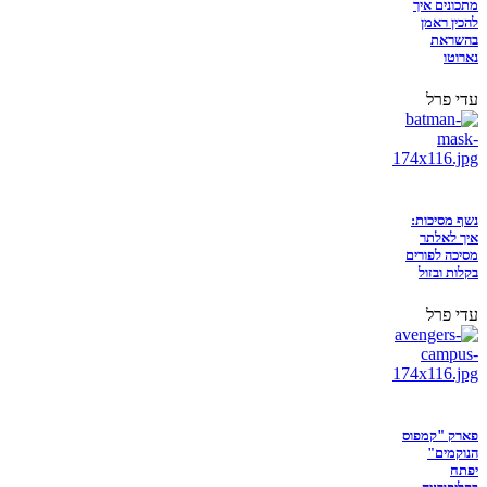
מתכונים איך
להכין ראמן
בהשראת
נארוטו
עדי פרל
נשף מסיכות:
איך לאלתר
מסיכה לפורים
בקלות ובזול
עדי פרל
פארק "קמפוס
הנוקמים"
יפתח