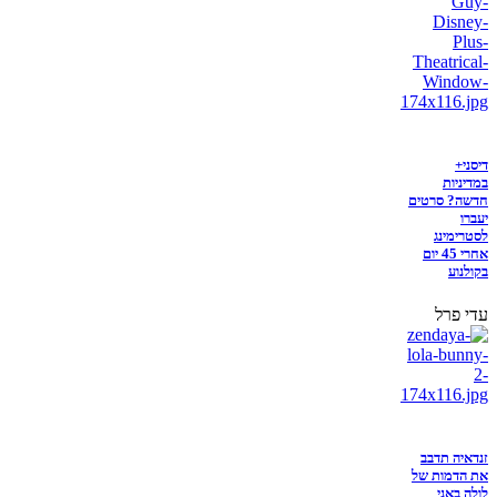
דיסני+
במדיניות
חדשה? סרטים
יעברו
לסטרימינג
אחרי 45 יום
בקולנוע
עדי פרל
זנדאיה תדבב
את הדמות של
לולה באני