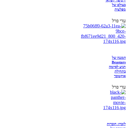
– סיפור קפקאי
בעולם של
מפלצות
עדי פרל
המנגה של
Beastars
תגיע לסיומה
בתחילת
אוקטובר
עדי פרל
לזכרו: חוברות