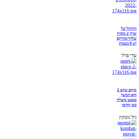
החתול של
שרק 2 מוכיח
שלדרימוורקס
יש 9 נשמות
עדי פרל
מקום שקט 2
הוא המשך
כמעט מוצלח
כמו קודמו
גיל גוטקין