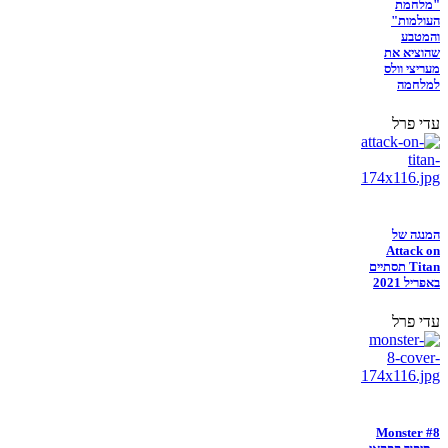
"מלחמת
העולמות"
והמטבע
שהוציא את
מעריצי וולס
למלחמה
עדי פרל
המנגה של
Attack on
Titan תסתיים
באפריל 2021
עדי פרל
Monster #8