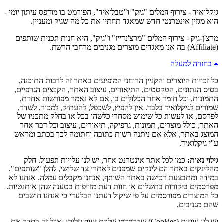
גיקלואיד - צירוף המלים "גיק" ו"טבלואיד", הפורמט בו מודפס עיתון יומי -
הוא מגזין אינטרנטי חדש שמאגד תחתיו את כל מה שגיק ומעניין.
מרצ'ן-גיק - צירוף המלים "מרצ'נדייז" ו"גיק", היא חנות תכנית שותפים
(Affiliate) בה אנו מאגדים מוצרים מגניבים מרחבי הרשת.
בחזרה למעלה
כל זכויות היוצרים והקניין הרוחני המופיעים באתר זה לרבות התוכנה,
בסיס הנתונים, הטקסטים, התיאורים, עיצוב האתר, הקבצים הגרפיים,
התמונות, וכל חומר אחר הכלולים בו, אם לא נאמר מפורשות אחרת,
שמורים לגיקלואיד בלבד. אין להפיץ, לשכפל, להעתיק, למכור, לשדר,
לפרסם, או לעשות כל שימוש מסחרי כלשהו בכל או בחלק מתכניו של
האתר, כולל מוצרים, תמונות, גרפיקה, תיאורים, עיצוב וכל דבר אחר
המוצג באתר, אלא אם ניתנה רשות כתובה וחתומה לכך בכתב ומראש
ע''י גיקלואיד.
גילוי נאות:
כמו לכל אתר אינטרנט אחר, יש לנו עלויות תפעול. חלק
מהלינקים באתר הם לינקים שמפנים לאתרי צד שלישי, להלן "שותפים".
במידה ומתבצעת רכישה באתר השותף, אנחנו מקבלים עמלה. אנחנו לא
מפרסמים ביקורות בתשלום או חוות דעת מזויפות בטענה שהן אותנטיות.
כל המוצרים מפורסמים על פי שיקול דעתנו הבלעדי כי אנחנו חושבים
שהם מגניבים.
יש לנו עוגיות (Cookies) שהדפדפן שלכם יעוף עליהן. אבל זה בסדר אם