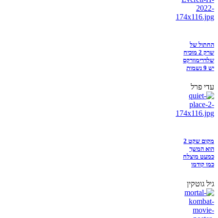
החתול של
שרק 2 מוכיח
שלדרימוורקס
יש 9 נשמות
עדי פרל
מקום שקט 2
הוא המשך
כמעט מוצלח
כמו קודמו
גיל גוטקין