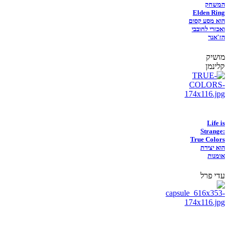
המשחק
Elden Ring
הוא מסע קסום
ואכזרי לחובבי
הז'אנר
מושיק
קלינמן
Life is
Strange:
True Colors
הוא יצירת
אומנות
עדי פרל