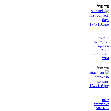
עדי פרל
יום "מגע
ראשון" הציג
את פיקארד
עונה 2,
דיסקוברי עונה
4 ועוד
עדי פרל
העונה
האחרונה של
Attack on