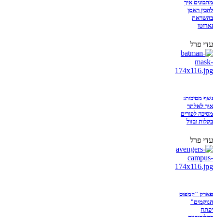
מתכונים איך
להכין ראמן
בהשראת
נארוטו
עדי פרל
נשף מסיכות:
איך לאלתר
מסיכה לפורים
בקלות ובזול
עדי פרל
פארק "קמפוס
הנוקמים"
יפתח