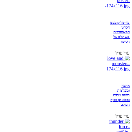
מורטל קומבט
הסרט –
הפאנסרביס
משתלט על
הסיפור
עדי פרל
אהבה
ומפלצות –
ביצוע מרגש
ומלא חן בסוף
העולם
עדי פרל