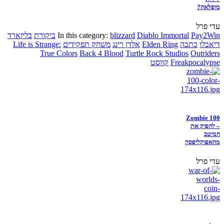
מופלאה?
עדי פרל
Pay2Win
Diablo Immortal
blizzard
In this category:
ביקורת
בליזארד
דיאבלו
כתבה
Elden Ring
אלדן רינג
משחק תפקידים
Life is Strange:
True Colors
Back 4 Blood
Turtle Rock Studios
Outriders
Freakpocalypse
קווסט
Zombie 100
– להפיק את
המיטב
מהאפוקליפסה
עדי פרל