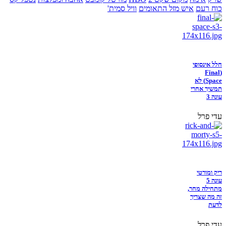
כוח רעם
איש מזל התאומים
וויל סמית'
חלל אינסופי
(Final
Space) לא
תמשיך אחרי
עונה 3
עדי פרל
ריק ומורטי
עונה 5
מתחילה מחר,
זה מה שצריך
לדעת
עדי פרל