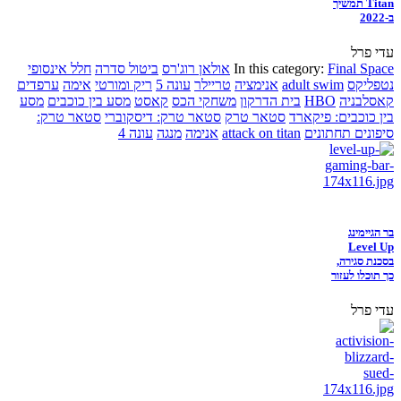
Titan תמשיך
ב-2022
עדי פרל
Final Space
In this category:
אולאן רוג'רס
ביטול סדרה
חלל אינסופי
נטפליקס
adult swim
אנימציה
טריילר
עונה 5
ריק ומורטי
אימה
ערפדים
קאסלבניה
HBO
בית הדרקון
משחקי הכס
קאסט
מסע בין כוכבים
מסע
בין כוכבים: פיקארד
סטאר טרק
סטאר טרק: דיסקוברי
סטאר טרק:
סיפונים תחתונים
attack on titan
אנימה
מנגה
עונה 4
בר הגיימינג
Level Up
בסכנת סגירה,
כך תוכלו לעזור
עדי פרל