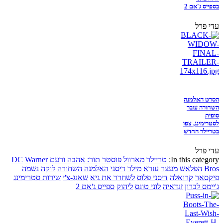
בספייס ג'אם 2
עדי פרל
הסרט האלמנה
השחורה עובר
סופית
לסטרימינג, צפו
בטריילר החדש
עדי פרל
In this category:
טריילר
מארוול
פוסטר
תור: אהבה ורעם
Warner
DC
Bros
הפלאש
מעצר
עזרא מילר
דיסני
האלמנה השחורה
לוקה
נשמה
פיקסאר
קרואלה
דיסני פלוס
לשחרר את גיא
שאנג-צ'י
שירות סטרימינג
ג'יימס לברון
זנדאיה
לוני טונס
ליהוק
ספייס ג'אם 2