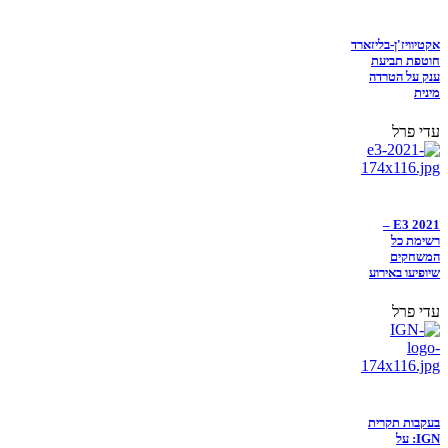
אקטיוויז'ן-בליזארד
חוטפת תביעת
ענק על הטרדה
מינית
עדי פרל
E3 2021 –
רשימת כל
המשחקים
שיופיעו באירוע
עדי פרל
בעקבות תקרית
IGN: על