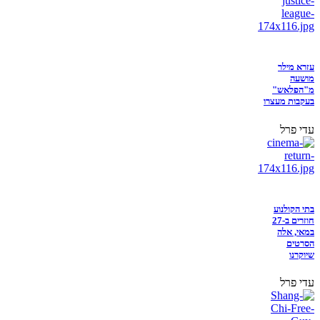
עזרא מילר
מושעה
מ"הפלאש"
בעקבות מעצרו
עדי פרל
בתי הקולנוע
חוזרים ב-27
במאי, אלה
הסרטים
שיוקרנו
עדי פרל