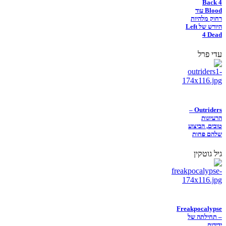
Back 4
Blood עוד
רחוק מלהיות
היורש של Left
4 Dead
עדי פרל
Outriders –
הרעיונות
טובים, הביצוע
שלהם פחות
גיל גוטקין
Freakpocalypse
– תחילתה של
ידידות