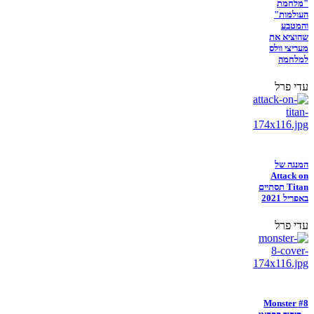
"מלחמת
העולמות"
והמטבע
שהוציא את
מעריצי וולס
למלחמה
עדי פרל
המנגה של
Attack on
Titan תסתיים
באפריל 2021
עדי פרל
Monster #8