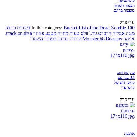
קומיקס של
הפנתר השחור
מופצות בחינם
עדי פרל
Zombie 100
Bucket List of the Dead
In this category:
ביקורת
כתבה
מנגה
אנגליה
הרברט גורג' וולס
טעות
מחווה
מטבע
פאונד
attack on titan
אנימה
Beastars
Monster #8
הורדה בחינם
הפנתר השחור
פוקימון חוגג
25 שנה עם
קליפ חדש של
קייטי פרי
עדי פרל
ארבעה