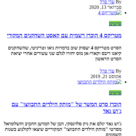
By
עדי פרל
פברואר 13, 2020
סרטים
מטריקס 4 הוכרז רשמית עם קאסט השחקנים המקורי
הסרט מטריקס 4 יעסוק שוב בדמויות ניאו וטריניטי, שהשחקנים
קיאנו ריבס וקארי-אן מוס יחזרו לגלם שני עשורים אחרי יציאת
הסרט הראשון
By
עדי פרל
אוגוסט 21, 2019
סרטים
הוכרז סרט המשך של "מותק הילדים התכווצו" עם
ג'וש גאד
ג'וש גאד יגלם את ניק סלזינסקי, הבן של המדען החביב והשלומיאל
מסרטי "מותק הילדים התכווצו" המקוריים שיצאו לקולנוע בשנות
השמונים