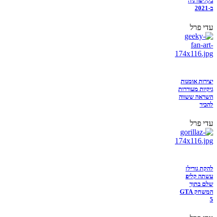
בקליפורניה
ב-2021
עדי פרל
יצירות אומנות
גיקיות מעוררות
השראה ששווה
להכיר
עדי פרל
להקת גורילז
עשתה קליפ
שלם בתוך
המשחק GTA
5