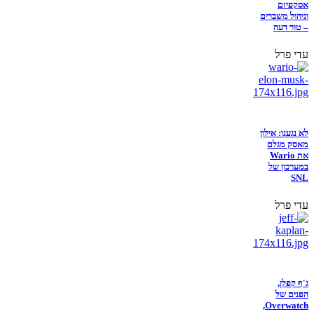
אסקפיזם
וניהול משברים
– טור דעה
עדי פרל
לא נגענו: אילון
מאסק מגלם
את Wario
במערכון של
SNL
עדי פרל
ג'ף קפלן,
הפנים של
Overwatch,