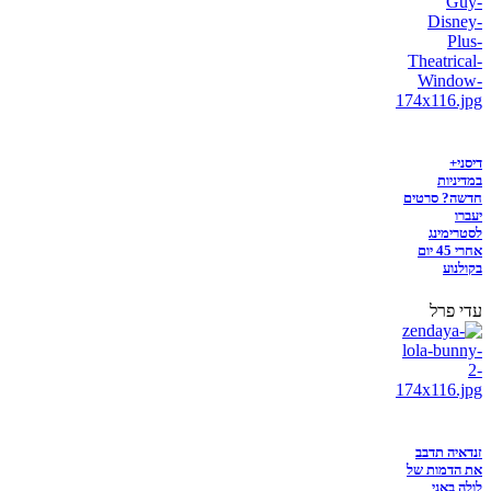
דיסני+
במדיניות
חדשה? סרטים
יעברו
לסטרימינג
אחרי 45 יום
בקולנוע
עדי פרל
זנדאיה תדבב
את הדמות של
לולה באני