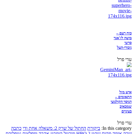
כוח רעם –
בושה לז'אנר
סרטי
גיבורי-העל
עדי פרל
איש מזל
התאומים –
הניסוי הקולנועי
שמכאיב
בעיניים
עדי פרל
In this category:
ביקורת
החתול של שרק 2: משאלה אחת ודי
כתבה
שרק
אימה
מקום שקט 2
HBO
מורטל קומבט
אהבה ומפלצות
נטפליקס