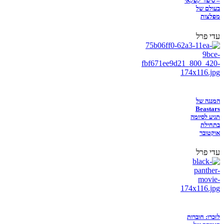
– סיפור קפקאי
בעולם של
מפלצות
עדי פרל
המנגה של
Beastars
תגיע לסיומה
בתחילת
אוקטובר
עדי פרל
לזכרו: חוברות