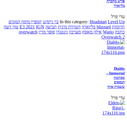
פורש מחברת
בליזארד
עדי פרל
Level Up
Headstart
In this category:
בר גיימינג
קמפיין מימון המונים
תרומות
blizzard
בליזארד
הטרדה מינית
תביעה
IGN
E3 2021
טור דעה
כתבה
Wario
אילון מאסק
מערכון
נינטנדו
סופר מריו
overwatch
Overwatch 2
Diablo
Immortal –
מסחטת
הכספים
ששברה אותי
עדי פרל