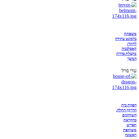
משפחת
בלמונט עתידה
לחזור:
קאסלבניה
מקבלת סדרת
המשך
עדי פרל
הפקת בית
הדרקון החלה,
השחקנים
בהקראת
תסריט
משותפת
ראשונה