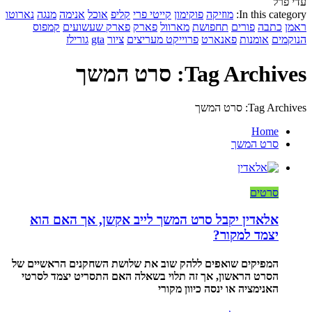
עדי פרל
In this category:
מוזיקה
פוקימון
קייטי פרי
קליפ
אוכל
אנימה
מנגה
נארוטו
ראמן
כתבה
פורים
תחפושת
מארוול
פארק
פארק שעשועים
קמפוס
הנוקמים
אומנות
פאנארט
פרוייקט מעריצים
ציור
gta
גורילז
Tag Archives: סרט המשך
Tag Archives: סרט המשך
Home
סרט המשך
סרטים
אלאדין יקבל סרט המשך לייב אקשן, אך האם הוא
יצמד למקור?
המפיקים שואפים ללהק שוב את שלושת השחקנים הראשיים של
הסרט הראשון, אך זה תלוי בשאלה האם התסריט יצמד לסרטי
האנימציה או ינסה כיוון מקורי