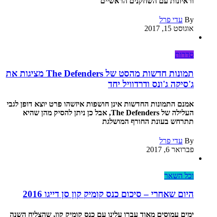
וראיונות עם השחקנים הראשיים
By
עדי פרל
אוגוסט 15, 2017
סדרות
תמונות חדשות מהסט של The Defenders מציגות את
ג'סיקה ג'ונס ודרדוויל יחד
אמנם התמונות החדשות אינן חושפות איזשהו פרט יוצא דופן לגבי
העלילה של The Defenders, אבל כן ניתן להסיק מהן שהיא
תתרחש בעונת החורף המושלגת
By
עדי פרל
פברואר 6, 2017
וכל השאר
היום שאחרי – סיכום כנס קומיק קון סן דייגו 2016
ימים עמוסים מאוד עברו עלינו עם כנס קומיק קון, שהצליח השנה