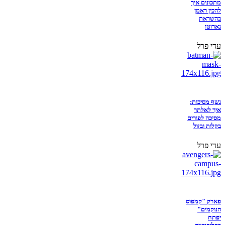
מתכונים איך
להכין ראמן
בהשראת
נארוטו
עדי פרל
נשף מסיכות:
איך לאלתר
מסיכה לפורים
בקלות ובזול
עדי פרל
פארק "קמפוס
הנוקמים"
יפתח