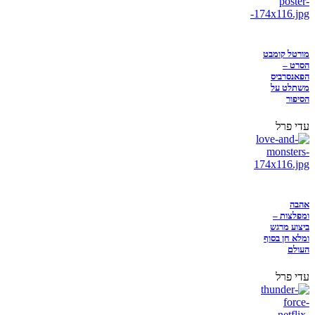
מורטל קומבט
הסרט –
הפאנסרביס
משתלט על
הסיפור
עדי פרל
אהבה
ומפלצות –
ביצוע מרגש
ומלא חן בסוף
העולם
עדי פרל