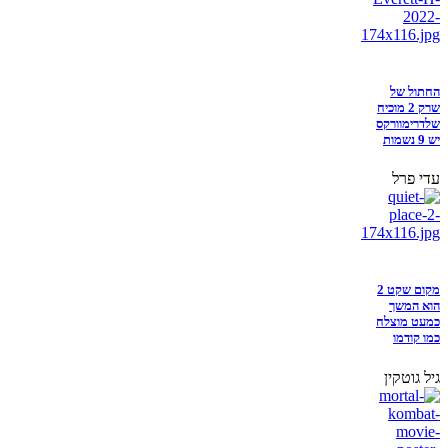
החתול של
שרק 2 מוכיח
שלדרימוורקס
יש 9 נשמות
עדי פרל
מקום שקט 2
הוא המשך
כמעט מוצלח
כמו קודמו
גיל גוטקין