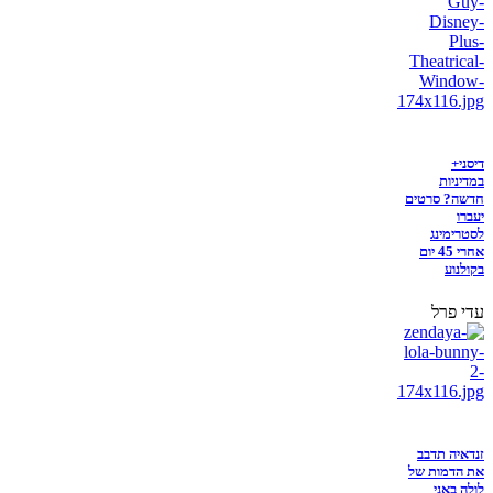
דיסני+
במדיניות
חדשה? סרטים
יעברו
לסטרימינג
אחרי 45 יום
בקולנוע
עדי פרל
זנדאיה תדבב
את הדמות של
לולה באני