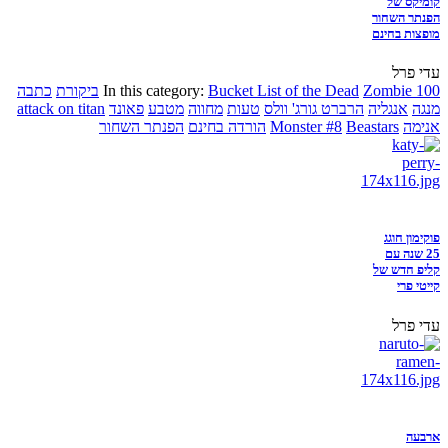
קומיקס של
הפנתר השחור
מופצות בחינם
עדי פרל
Zombie 100
Bucket List of the Dead
In this category:
ביקורת
כתבה
מנגה
אנגליה
הרברט גורג' וולס
טעות
מחווה
מטבע
פאונד
attack on titan
אנימה
Beastars
Monster #8
הורדה בחינם
הפנתר השחור
פוקימון חוגג
25 שנה עם
קליפ חדש של
קייטי פרי
עדי פרל
ארבעה