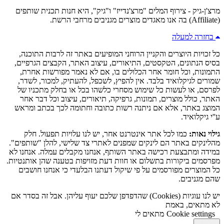
מרצ'ן-גיק - צירוף המלים "מרצ'נדייז" ו"גיק", היא חנות תכנית שותפים
(Affiliate) בה אנו מאגדים מוצרים מגניבים מרחבי הרשת.
בחזרה למעלה
כל זכויות היוצרים והקניין הרוחני המופיעים באתר זה לרבות התוכנה,
בסיס הנתונים, הטקסטים, התיאורים, עיצוב האתר, הקבצים הגרפיים,
התמונות, וכל חומר אחר הכלולים בו, אם לא נאמר מפורשות אחרת,
שמורים לגיקלואיד בלבד. אין להפיץ, לשכפל, להעתיק, למכור, לשדר,
לפרסם, או לעשות כל שימוש מסחרי כלשהו בכל או בחלק מתכניו של
האתר, כולל מוצרים, תמונות, גרפיקה, תיאורים, עיצוב וכל דבר אחר
המוצג באתר, אלא אם ניתנה רשות כתובה וחתומה לכך בכתב ומראש
ע''י גיקלואיד.
גילוי נאות:
כמו לכל אתר אינטרנט אחר, יש לנו עלויות תפעול. חלק
מהלינקים באתר הם לינקים שמפנים לאתרי צד שלישי, להלן "שותפים".
במידה ומתבצעת רכישה באתר השותף, אנחנו מקבלים עמלה. אנחנו לא
מפרסמים ביקורות בתשלום או חוות דעת מזויפות בטענה שהן אותנטיות.
כל המוצרים מפורסמים על פי שיקול דעתנו הבלעדי כי אנחנו חושבים
שהם מגניבים.
יש לנו עוגיות (Cookies) שהדפדפן שלכם יעוף עליהן. אבל זה בסדר אם
לא מתאים, באמת
Cookie settings
מתאים לי