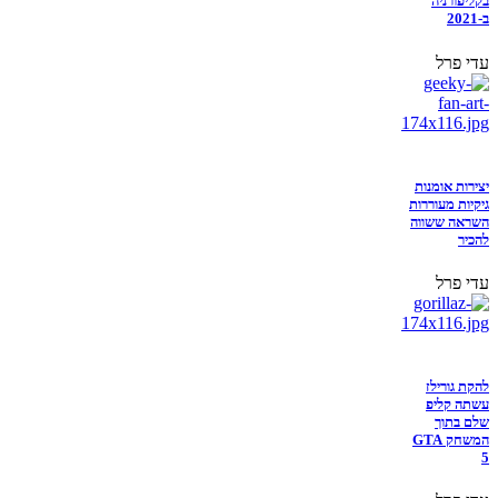
בקליפורניה
ב-2021
עדי פרל
יצירות אומנות
גיקיות מעוררות
השראה ששווה
להכיר
עדי פרל
להקת גורילז
עשתה קליפ
שלם בתוך
המשחק GTA
5