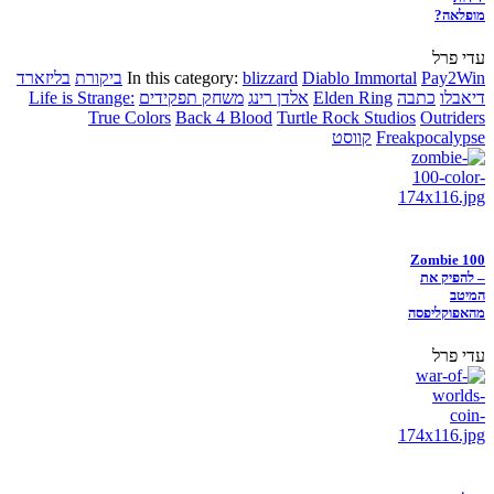
מופלאה?
עדי פרל
Pay2Win
Diablo Immortal
blizzard
In this category:
ביקורת
בליזארד
דיאבלו
כתבה
Elden Ring
אלדן רינג
משחק תפקידים
Life is Strange:
True Colors
Back 4 Blood
Turtle Rock Studios
Outriders
Freakpocalypse
קווסט
Zombie 100
– להפיק את
המיטב
מהאפוקליפסה
עדי פרל