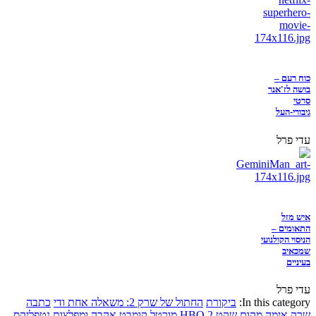
כוח רעם –
בושה לז'אנר
סרטי
גיבורי-העל
עדי פרל
איש מזל
התאומים –
הניסוי הקולנועי
שמכאיב
בעיניים
עדי פרל
In this category:
ביקורת
החתול של שרק 2: משאלה אחת ודי
כתבה
שרק
אימה
מקום שקט 2
HBO
מורטל קומבט
אהבה ומפלצות
נטפליקס