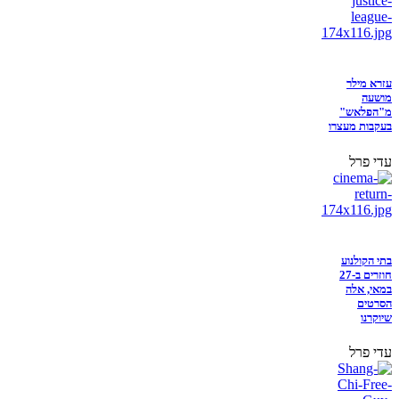
עזרא מילר
מושעה
מ"הפלאש"
בעקבות מעצרו
עדי פרל
בתי הקולנוע
חוזרים ב-27
במאי, אלה
הסרטים
שיוקרנו
עדי פרל