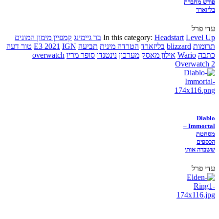
פורש מחברת
בליזארד
עדי פרל
Level Up
Headstart
In this category:
בר גיימינג
קמפיין מימון המונים
תרומות
blizzard
בליזארד
הטרדה מינית
תביעה
IGN
E3 2021
טור דעה
כתבה
Wario
אילון מאסק
מערכון
נינטנדו
סופר מריו
overwatch
Overwatch 2
Diablo
Immortal –
מסחטת
הכספים
ששברה אותי
עדי פרל