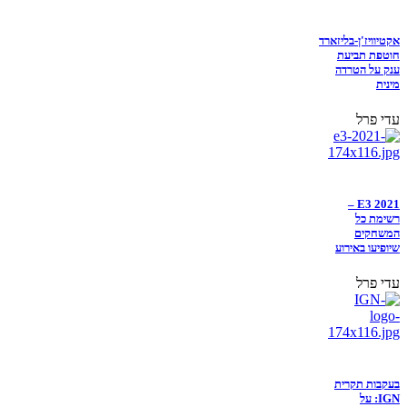
אקטיוויז'ן-בליזארד
חוטפת תביעת
ענק על הטרדה
מינית
עדי פרל
E3 2021 –
רשימת כל
המשחקים
שיופיעו באירוע
עדי פרל
בעקבות תקרית
IGN: על