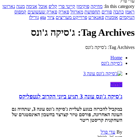
עדי פרל
In this category:
מוזיקה
פוקימון
קייטי פרי
קליפ
אוכל
אנימה
מנגה
נארוטו
ראמן
כתבה
פורים
תחפושת
מארוול
פארק
פארק שעשועים
קמפוס
הנוקמים
אומנות
פאנארט
פרוייקט מעריצים
ציור
gta
גורילז
Tag Archives: ג'סיקה ג'ונס
Tag Archives: ג'סיקה ג'ונס
Home
ג'סיקה ג'ונס
סדרות
ג'סיקה ג'ונס עונה 3 תגיע ביוני הקרוב לנטפליקס
במקביל להכרזה בנוגע לעליית ג'סיקה ג'ונס עונה 3, שתהיה גם
העונה האחרונה, פורסם טיזר קצרצר בחשבון האינסטגרם של
השחקנית קריסטן ריטר
By
עדי פרל