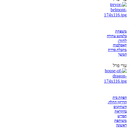
משפחת
בלמונט עתידה
לחזור:
קאסלבניה
מקבלת סדרת
המשך
עדי פרל
הפקת בית
הדרקון החלה,
השחקנים
בהקראת
תסריט
משותפת
ראשונה