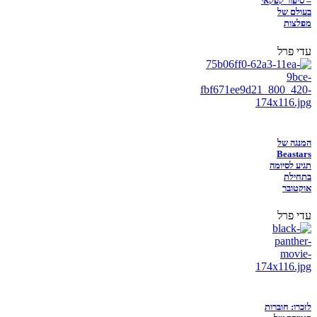
– סיפור קפקאי
בעולם של
מפלצות
עדי פרל
המנגה של
Beastars
תגיע לסיומה
בתחילת
אוקטובר
עדי פרל
לזכרו: חוברות