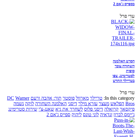
בספייס ג'אם 2
עדי פרל
הסרט האלמנה
השחורה עובר
סופית
לסטרימינג, צפו
בטריילר החדש
עדי פרל
In this category:
טריילר
מארוול
פוסטר
תור: אהבה ורעם
Warner
DC
Bros
הפלאש
מעצר
עזרא מילר
דיסני
האלמנה השחורה
לוקה
נשמה
פיקסאר
קרואלה
דיסני פלוס
לשחרר את גיא
שאנג-צ'י
שירות סטרימינג
ג'יימס לברון
זנדאיה
לוני טונס
ליהוק
ספייס ג'אם 2