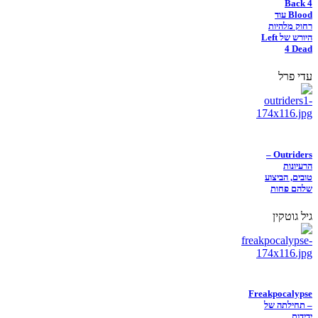
Back 4
Blood עוד
רחוק מלהיות
היורש של Left
4 Dead
עדי פרל
Outriders –
הרעיונות
טובים, הביצוע
שלהם פחות
גיל גוטקין
Freakpocalypse
– תחילתה של
ידידות