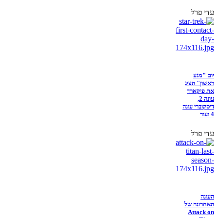
עדי פרל
יום "מגע
ראשון" הציג
את פיקארד
עונה 2,
דיסקוברי עונה
4 ועוד
עדי פרל
העונה
האחרונה של
Attack on