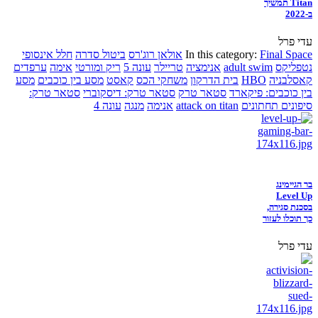
Titan תמשיך
ב-2022
עדי פרל
Final Space
In this category:
אולאן רוג'רס
ביטול סדרה
חלל אינסופי
נטפליקס
adult swim
אנימציה
טריילר
עונה 5
ריק ומורטי
אימה
ערפדים
קאסלבניה
HBO
בית הדרקון
משחקי הכס
קאסט
מסע בין כוכבים
מסע
בין כוכבים: פיקארד
סטאר טרק
סטאר טרק: דיסקוברי
סטאר טרק:
סיפונים תחתונים
attack on titan
אנימה
מנגה
עונה 4
בר הגיימינג
Level Up
בסכנת סגירה,
כך תוכלו לעזור
עדי פרל