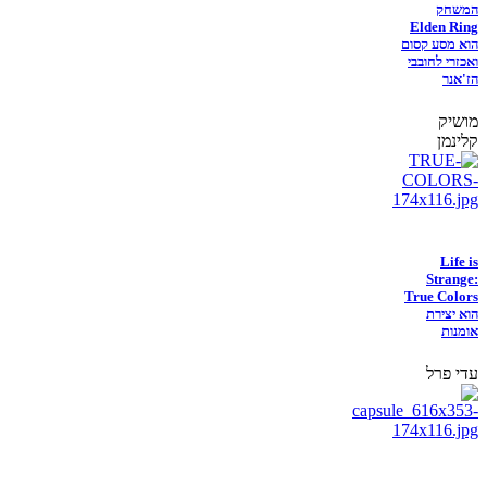
המשחק
Elden Ring
הוא מסע קסום
ואכזרי לחובבי
הז'אנר
מושיק
קלינמן
Life is
Strange:
True Colors
הוא יצירת
אומנות
עדי פרל