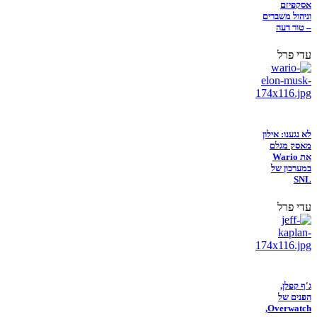
אסקפיזם
וניהול משברים
– טור דעה
עדי פרל
לא נגענו: אילון
מאסק מגלם
את Wario
במערכון של
SNL
עדי פרל
ג'ף קפלן,
הפנים של
Overwatch,