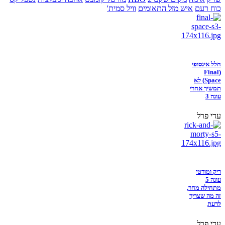
כוח רעם
איש מזל התאומים
וויל סמית'
חלל אינסופי
(Final
Space) לא
תמשיך אחרי
עונה 3
עדי פרל
ריק ומורטי
עונה 5
מתחילה מחר,
זה מה שצריך
לדעת
עדי פרל