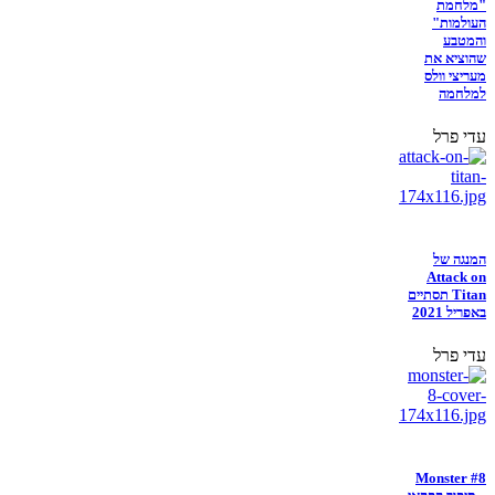
"מלחמת
העולמות"
והמטבע
שהוציא את
מעריצי וולס
למלחמה
עדי פרל
המנגה של
Attack on
Titan תסתיים
באפריל 2021
עדי פרל
Monster #8