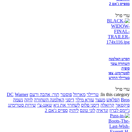
בספייס ג'אם 2
עדי פרל
הסרט האלמנה
השחורה עובר
סופית
לסטרימינג, צפו
בטריילר החדש
עדי פרל
In this category:
טריילר
מארוול
פוסטר
תור: אהבה ורעם
Warner
DC
Bros
הפלאש
מעצר
עזרא מילר
דיסני
האלמנה השחורה
לוקה
נשמה
פיקסאר
קרואלה
דיסני פלוס
לשחרר את גיא
שאנג-צ'י
שירות סטרימינג
ג'יימס לברון
זנדאיה
לוני טונס
ליהוק
ספייס ג'אם 2