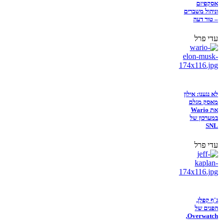
אסקפיזם
וניהול משברים
– טור דעה
עדי פרל
לא נגענו: אילון
מאסק מגלם
את Wario
במערכון של
SNL
עדי פרל
ג'ף קפלן,
הפנים של
Overwatch,