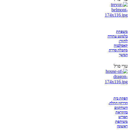
משפחת
בלמונט עתידה
לחזור:
קאסלבניה
מקבלת סדרת
המשך
עדי פרל
הפקת בית
הדרקון החלה,
השחקנים
בהקראת
תסריט
משותפת
ראשונה