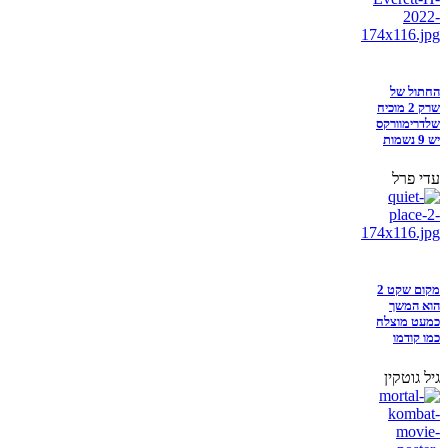
החתול של
שרק 2 מוכיח
שלדרימוורקס
יש 9 נשמות
עדי פרל
מקום שקט 2
הוא המשך
כמעט מוצלח
כמו קודמו
גיל גוטקין