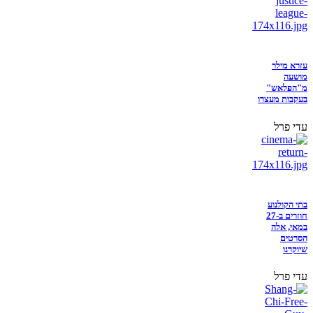
עזרא מילר
מושעה
מ"הפלאש"
בעקבות מעצרו
עדי פרל
בתי הקולנוע
חוזרים ב-27
במאי, אלה
הסרטים
שיוקרנו
עדי פרל