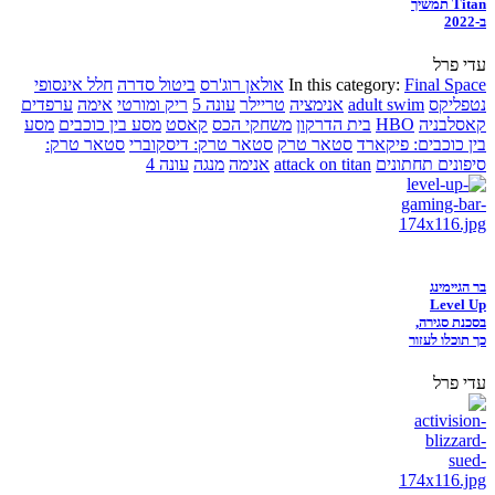
Titan תמשיך
ב-2022
עדי פרל
Final Space
In this category:
אולאן רוג'רס
ביטול סדרה
חלל אינסופי
נטפליקס
adult swim
אנימציה
טריילר
עונה 5
ריק ומורטי
אימה
ערפדים
קאסלבניה
HBO
בית הדרקון
משחקי הכס
קאסט
מסע בין כוכבים
מסע
בין כוכבים: פיקארד
סטאר טרק
סטאר טרק: דיסקוברי
סטאר טרק:
סיפונים תחתונים
attack on titan
אנימה
מנגה
עונה 4
בר הגיימינג
Level Up
בסכנת סגירה,
כך תוכלו לעזור
עדי פרל