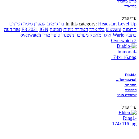
פורש מחברת
בליזארד
עדי פרל
Level Up
Headstart
In this category:
בר גיימינג
קמפיין מימון המונים
תרומות
blizzard
בליזארד
הטרדה מינית
תביעה
IGN
E3 2021
טור דעה
כתבה
Wario
אילון מאסק
מערכון
נינטנדו
סופר מריו
overwatch
Overwatch 2
Diablo
Immortal –
מסחטת
הכספים
ששברה אותי
עדי פרל