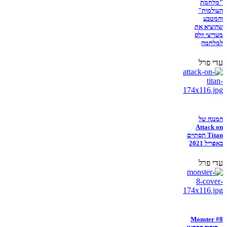
"מלחמת
העולמות"
והמטבע
שהוציא את
מעריצי וולס
למלחמה
עדי פרל
המנגה של
Attack on
Titan תסתיים
באפריל 2021
עדי פרל
Monster #8