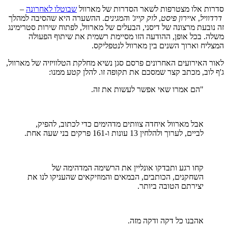
סדרות אלו מצטרפות לשאר הסדרות של מארוול
שבוטלו לאחרונה
–
דרדוויל
,
איירון פיסט
,
לוק קייג'
ו
המגינים
. ההשערה היא שהסיבה למהלך
זה נובעת מרצונה של דיסני, הבעלים של מארוול, לפתוח שירות סטרימינג
משלה. בכל אופן, ההודעה הזו מסיימת רשמית את שיתוף הפעולה
המצליח וארוך השנים בין מארוול לנטפליקס.
לאור האירועים האחרונים פרסם סגן נשיא מחלקת הטלוויזיה של מארוול,
ג'ף לוב, מכתב קצר שמסכם את תקופה זו. להלן קטע ממנו:
"הם אמרו שאי אפשר לעשות את זה.
אבל מארוול איחדה צוותים מדהימים כדי לכתוב, להפיק,
לביים, לערוך ולהלחין 13 עונות ו-161 פרקים בני שעה אחת.
קחו רגע ותבדקו אונליין את הרשימה המדהימה של
השחקנים, הכותבים, הבמאים והמוזיקאים שהעניקו לנו את
יצירתם הטובה ביותר.
אהבנו כל דקה ודקה מזה.