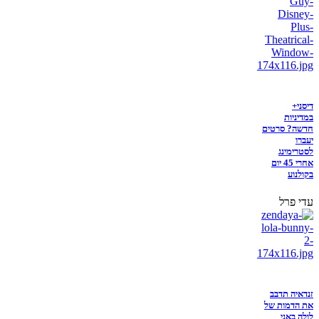
דיסני+
במדיניות
חדשה? סרטים
יעברו
לסטרימינג
אחרי 45 יום
בקולנוע
עדי פרל
זנדאיה תדבב
את הדמות של
לולה באני