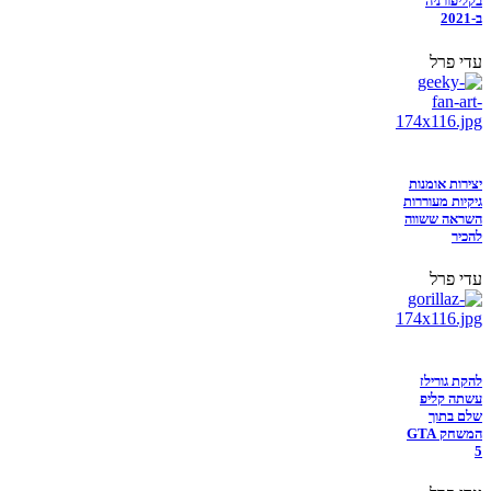
בקליפורניה
ב-2021
עדי פרל
יצירות אומנות
גיקיות מעוררות
השראה ששווה
להכיר
עדי פרל
להקת גורילז
עשתה קליפ
שלם בתוך
המשחק GTA
5