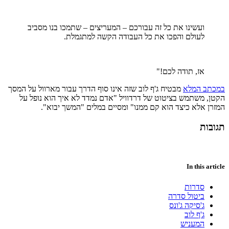
ועשינו את כל זה עבורכם – המעריצים – שתמכו בנו מסביב
לעולם והפכו את כל העבודה הקשה למתגמלת.
אז, תודה לכם!"
במכתב המלא
מבטיח ג'ף לוב שזה אינו סוף הדרך עבור מארוול על המסך
הקטן, משתמש בציטוט של דרדוויל "אדם נמדד לא איך הוא נופל על
המזרן אלא כיצד הוא קם ממנו" ומסיים במלים "המשך יבוא".
תגובות
In this article
סדרות
ביטול סדרה
ג'סיקה ג'ונס
ג'ף לוב
המעניש