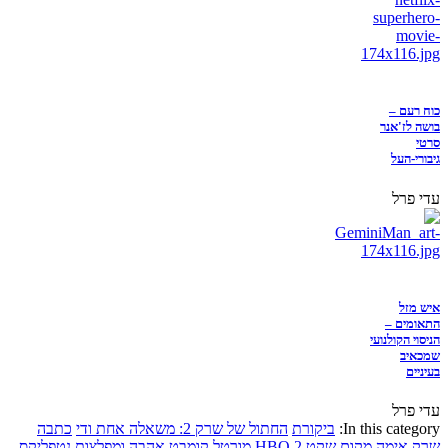
כוח רעם –
בושה לז'אנר
סרטי
גיבורי-העל
עדי פרל
איש מזל
התאומים –
הניסוי הקולנועי
שמכאיב
בעיניים
עדי פרל
In this category:
ביקורת
החתול של שרק 2: משאלה אחת ודי
כתבה
שרק
אימה
מקום שקט 2
HBO
מורטל קומבט
אהבה ומפלצות
נטפליקס