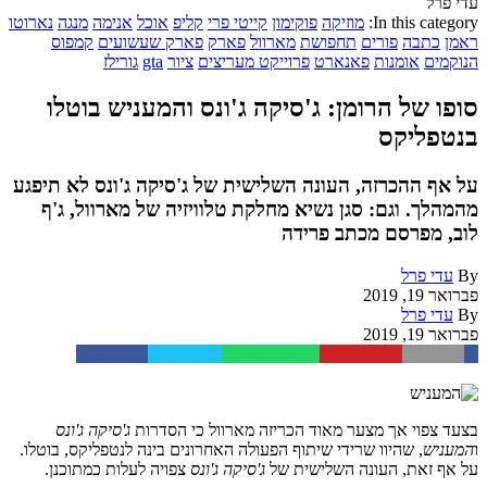
עדי פרל
In this category:
מוזיקה
פוקימון
קייטי פרי
קליפ
אוכל
אנימה
מנגה
נארוטו
ראמן
כתבה
פורים
תחפושת
מארוול
פארק
פארק שעשועים
קמפוס
הנוקמים
אומנות
פאנארט
פרוייקט מעריצים
ציור
gta
גורילז
סופו של הרומן: ג'סיקה ג'ונס והמעניש בוטלו
בנטפליקס
על אף ההכרזה, העונה השלישית של ג'סיקה ג'ונס לא תיפגע
מהמהלך. וגם: סגן נשיא מחלקת טלוויזיה של מארוול, ג'ף
לוב, מפרסם מכתב פרידה
By
עדי פרל
פברואר 19, 2019
By
עדי פרל
פברואר 19, 2019
Facebook
Twitter
WhatsApp
Pinterest
Email
בצעד צפוי אך מצער מאוד הכריזה מארוול כי הסדרות
ג'סיקה ג'ונס
ו
המעניש
, שהיוו שרידי שיתוף הפעולה האחרונים בינה לנטפליקס, בוטלו.
על אף זאת, העונה השלישית של
ג'סיקה ג'ונס
צפויה לעלות כמתוכנן.