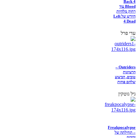
Back 4
Blood עוד
רחוק מלהיות
היורש של Left
4 Dead
עדי פרל
Outriders –
הרעיונות
טובים, הביצוע
שלהם פחות
גיל גוטקין
Freakpocalypse
– תחילתה של
ידידות