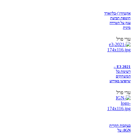
אקטיוויז'ן-בליזארד
חוטפת תביעת
ענק על הטרדה
מינית
עדי פרל
E3 2021 –
רשימת כל
המשחקים
שיופיעו באירוע
עדי פרל
בעקבות תקרית
IGN: על