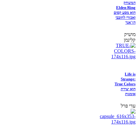
המשחק
Elden Ring
הוא מסע קסום
ואכזרי לחובבי
הז'אנר
מושיק
קלינמן
Life is
Strange:
True Colors
הוא יצירת
אומנות
עדי פרל