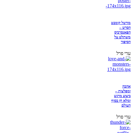
מורטל קומבט
הסרט –
הפאנסרביס
משתלט על
הסיפור
עדי פרל
אהבה
ומפלצות –
ביצוע מרגש
ומלא חן בסוף
העולם
עדי פרל