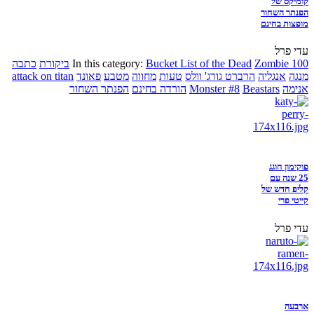
קומיקס של
הפנתר השחור
מופצות בחינם
עדי פרל
Zombie 100
Bucket List of the Dead
In this category:
ביקורת
כתבה
מנגה
אנגליה
הרברט גורג' וולס
טעות
מחווה
מטבע
פאונד
attack on titan
אנימה
Beastars
Monster #8
הורדה בחינם
הפנתר השחור
פוקימון חוגג
25 שנה עם
קליפ חדש של
קייטי פרי
עדי פרל
ארבעה