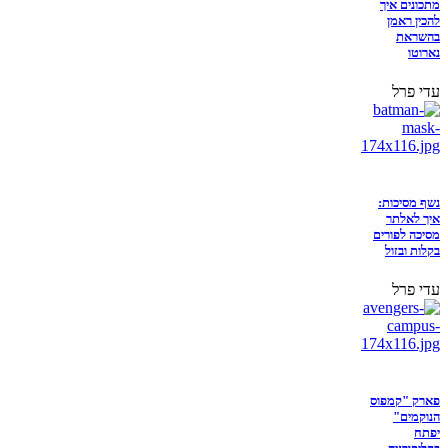
מתכונים איך
להכין ראמן
בהשראת
נארוטו
עדי פרל
נשף מסיכות:
איך לאלתר
מסיכה לפורים
בקלות ובזול
עדי פרל
פארק "קמפוס
הנוקמים"
יפתח