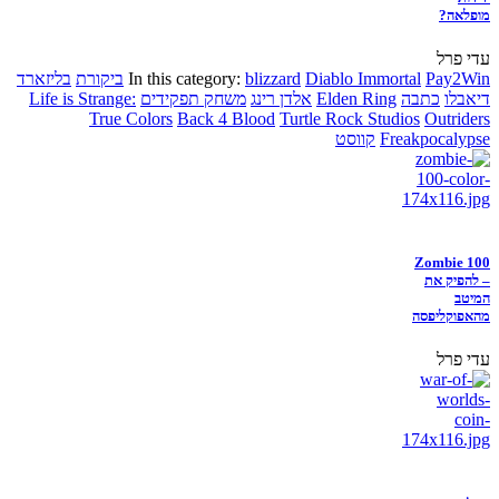
מופלאה?
עדי פרל
Pay2Win
Diablo Immortal
blizzard
In this category:
ביקורת
בליזארד
דיאבלו
כתבה
Elden Ring
אלדן רינג
משחק תפקידים
Life is Strange:
True Colors
Back 4 Blood
Turtle Rock Studios
Outriders
Freakpocalypse
קווסט
Zombie 100
– להפיק את
המיטב
מהאפוקליפסה
עדי פרל