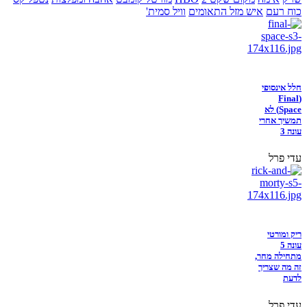
כוח רעם
איש מזל התאומים
וויל סמית'
חלל אינסופי
(Final
Space) לא
תמשיך אחרי
עונה 3
עדי פרל
ריק ומורטי
עונה 5
מתחילה מחר,
זה מה שצריך
לדעת
עדי פרל