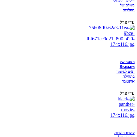
– סיפור קפקאי
בעולם של
מפלצות
עדי פרל
המנגה של
Beastars
תגיע לסיומה
בתחילת
אוקטובר
עדי פרל
לזכרו: חוברות