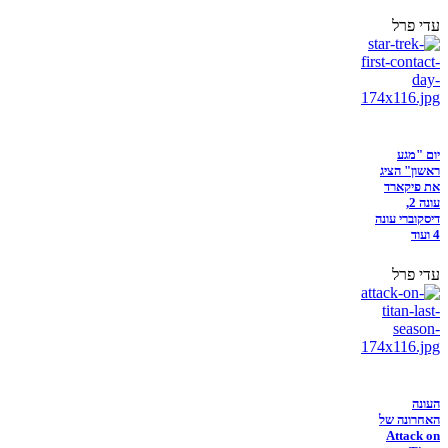
עדי פרל
יום "מגע
ראשון" הציג
את פיקארד
עונה 2,
דיסקוברי עונה
4 ועוד
עדי פרל
העונה
האחרונה של
Attack on