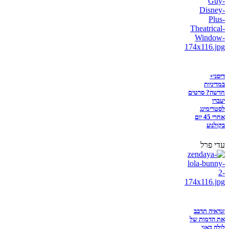
דיסני+
במדיניות
חדשה? סרטים
יעברו
לסטרימינג
אחרי 45 יום
בקולנוע
עדי פרל
זנדאיה תדבב
את הדמות של
לולה באני