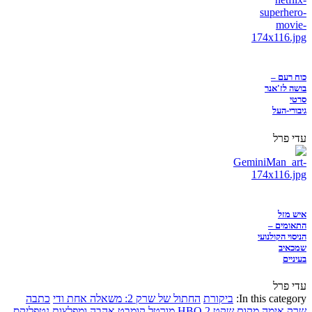
כוח רעם –
בושה לז'אנר
סרטי
גיבורי-העל
עדי פרל
איש מזל
התאומים –
הניסוי הקולנועי
שמכאיב
בעיניים
עדי פרל
In this category:
ביקורת
החתול של שרק 2: משאלה אחת ודי
כתבה
שרק
אימה
מקום שקט 2
HBO
מורטל קומבט
אהבה ומפלצות
נטפליקס