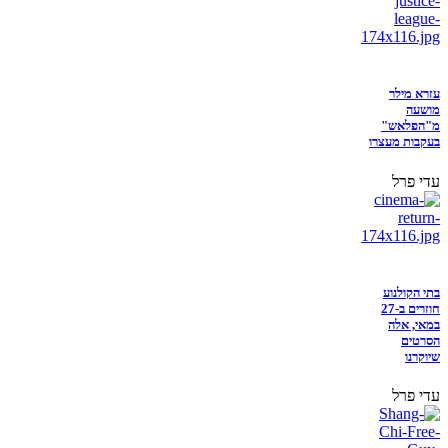
עזרא מילר
מושעה
מ"הפלאש"
בעקבות מעצרו
עדי פרל
בתי הקולנוע
חוזרים ב-27
במאי, אלה
הסרטים
שיוקרנו
עדי פרל