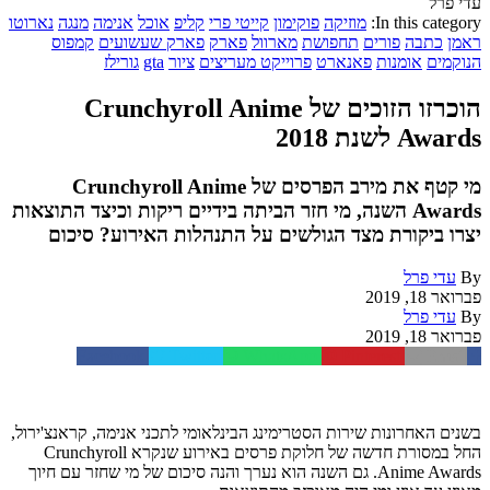
עדי פרל
In this category:
מוזיקה
פוקימון
קייטי פרי
קליפ
אוכל
אנימה
מנגה
נארוטו
ראמן
כתבה
פורים
תחפושת
מארוול
פארק
פארק שעשועים
קמפוס
הנוקמים
אומנות
פאנארט
פרוייקט מעריצים
ציור
gta
גורילז
הוכרזו הזוכים של Crunchyroll Anime
Awards לשנת 2018
מי קטף את מירב הפרסים של Crunchyroll Anime
Awards השנה, מי חזר הביתה בידיים ריקות וכיצד התוצאות
יצרו ביקורת מצד הגולשים על התנהלות האירוע? סיכום
By
עדי פרל
פברואר 18, 2019
By
עדי פרל
פברואר 18, 2019
Facebook
Twitter
WhatsApp
Pinterest
Email
בשנים האחרונות שירות הסטרימינג הבינלאומי לתכני אנימה, קראנצ'ירול,
החל במסורת חדשה של חלוקת פרסים באירוע שנקרא Crunchyroll
Anime Awards. גם השנה הוא נערך והנה סיכום של מי שחזר עם חיוך