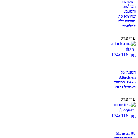
"מלחמת
העולמות"
והמטבע
שהוציא את
מעריצי וולס
למלחמה
עדי פרל
המנגה של
Attack on
Titan תסתיים
באפריל 2021
עדי פרל
Monster #8