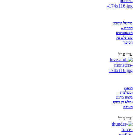
מורטל קומבט
הסרט –
הפאנסרביס
משתלט על
הסיפור
עדי פרל
אהבה
ומפלצות –
ביצוע מרגש
ומלא חן בסוף
העולם
עדי פרל