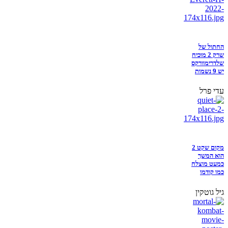
החתול של
שרק 2 מוכיח
שלדרימוורקס
יש 9 נשמות
עדי פרל
מקום שקט 2
הוא המשך
כמעט מוצלח
כמו קודמו
גיל גוטקין