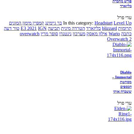
פורש מחברת
בליזארד
עדי פרל
Level Up
Headstart
In this category:
בר גיימינג
קמפיין מימון המונים
תרומות
blizzard
בליזארד
הטרדה מינית
תביעה
IGN
E3 2021
טור דעה
כתבה
Wario
אילון מאסק
מערכון
נינטנדו
סופר מריו
overwatch
Overwatch 2
Diablo
Immortal –
מסחטת
הכספים
ששברה אותי
עדי פרל