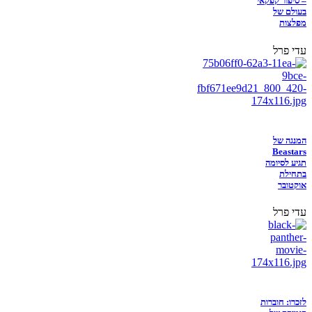
– סיפור קפקאי
בעולם של
מפלצות
עדי פרל
המנגה של
Beastars
תגיע לסיומה
בתחילת
אוקטובר
עדי פרל
לזכרו: חוברות