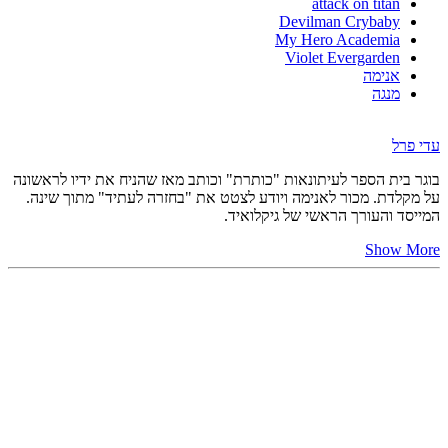
attack on titan
Devilman Crybaby
My Hero Academia
Violet Evergarden
אנימה
מנגה
עדי פרל
בוגר בית הספר לעיתונאות "כותרת" וכותב מאז שהניח את ידיו לראשונה
על מקלדת. מכור לאנימה ויודע לצטט את "בחזרה לעתיד" מתוך שינה.
המייסד והעורך הראשי של גיקלואיד.
Show More