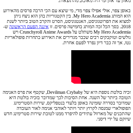
מאוזן עד אוזן ומי היה מאוכזב מהתוצאות.
באופן צפוי, אולי אפילו צפוי מדי, מי שיצא עם הכי הרבה פרסים מהאירוע
הוא המותג My Hero Academia. בין הקטגוריות בהן הוא ניצח ניתן
למצוא את הפרוטגוניסט, האנטגוניסט, הסרט והקרב הטוב ביותר לשנת
2018. בסך הכל זכה המותג בחמישה פרסים. זו
איננה הפעם הראשונה
ש-
My Hero Academia משתלט על Crunchyroll Anime Awards ויש
גולשים וטוקבקים רבים שכבר מגדירים את האירוע כתחרות פופולאריות
נטו, אך זה כבר דיון נפרד לפעם אחרת.
זכיה בולטת נוספת היא של Devilman Crybaby, שקטף את פרס האנימה
הטובה ביותר של השנה. אחת הסיבות לכך שמדובר בזכיה בולטת היא
שמדובר בסדרה שזמינה באופן בלעדי בנטפליקס, שירות הסטרימינג
הפופולארי שמנסה לקרוץ יותר ויותר לאוהבי אנימה לאור העובדה
שהתכנים של מארוול עתידים להיפרד ממנו לטובת שירות סטרימינג חדש
שיוקם על ידי דיסני.