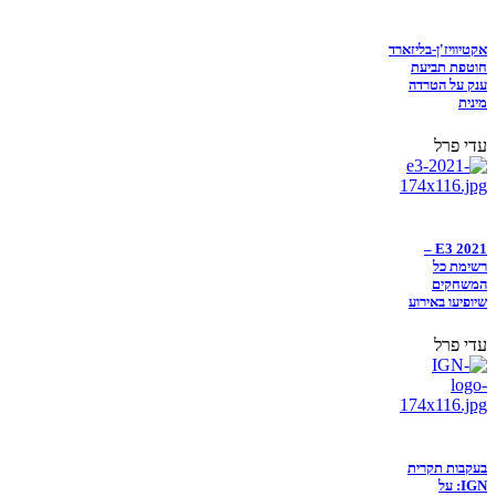
אקטיוויז'ן-בליזארד
חוטפת תביעת
ענק על הטרדה
מינית
עדי פרל
E3 2021 –
רשימת כל
המשחקים
שיופיעו באירוע
עדי פרל
בעקבות תקרית
IGN: על