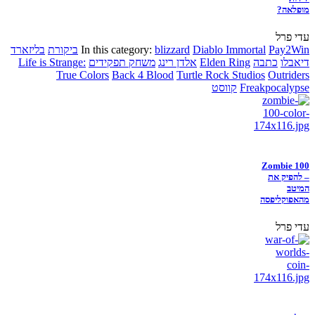
מופלאה?
עדי פרל
Pay2Win
Diablo Immortal
blizzard
In this category:
ביקורת
בליזארד
דיאבלו
כתבה
Elden Ring
אלדן רינג
משחק תפקידים
Life is Strange:
True Colors
Back 4 Blood
Turtle Rock Studios
Outriders
Freakpocalypse
קווסט
Zombie 100
– להפיק את
המיטב
מהאפוקליפסה
עדי פרל