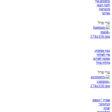
מתכונים איך
להכין ראמן
בהשראת
נארוטו
עדי פרל
נשף מסיכות:
איך לאלתר
מסיכה לפורים
בקלות ובזול
עדי פרל
פארק "קמפוס
הנוקמים"
יפתח