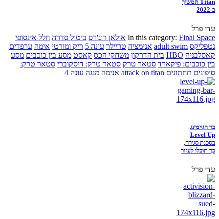
Titan תמשיך
ב-2022
עדי פרל
Final Space
In this category:
אולאן רוג'רס
ביטול סדרה
חלל אינסופי
נטפליקס
adult swim
אנימציה
טריילר
עונה 5
ריק ומורטי
אימה
ערפדים
קאסלבניה
HBO
בית הדרקון
משחקי הכס
קאסט
מסע בין כוכבים
מסע
בין כוכבים: פיקארד
סטאר טרק
סטאר טרק: דיסקוברי
סטאר טרק:
סיפונים תחתונים
attack on titan
אנימה
מנגה
עונה 4
בר הגיימינג
Level Up
בסכנת סגירה,
כך תוכלו לעזור
עדי פרל