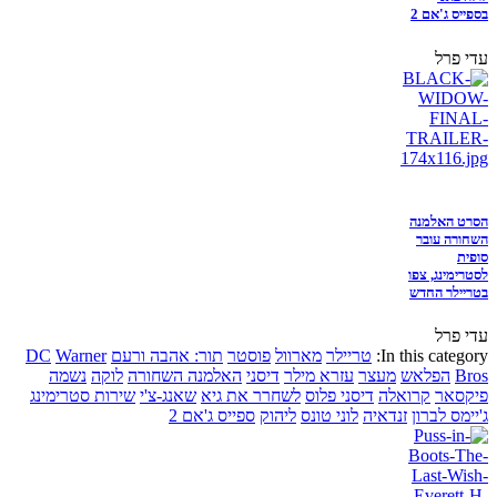
בספייס ג'אם 2
עדי פרל
הסרט האלמנה
השחורה עובר
סופית
לסטרימינג, צפו
בטריילר החדש
עדי פרל
In this category:
טריילר
מארוול
פוסטר
תור: אהבה ורעם
Warner
DC
Bros
הפלאש
מעצר
עזרא מילר
דיסני
האלמנה השחורה
לוקה
נשמה
פיקסאר
קרואלה
דיסני פלוס
לשחרר את גיא
שאנג-צ'י
שירות סטרימינג
ג'יימס לברון
זנדאיה
לוני טונס
ליהוק
ספייס ג'אם 2