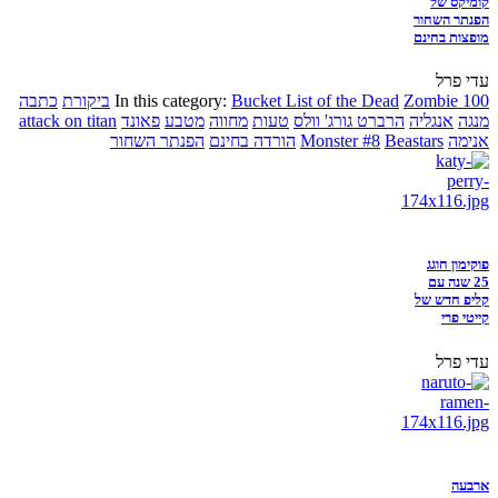
קומיקס של
הפנתר השחור
מופצות בחינם
עדי פרל
Zombie 100
Bucket List of the Dead
In this category:
ביקורת
כתבה
מנגה
אנגליה
הרברט גורג' וולס
טעות
מחווה
מטבע
פאונד
attack on titan
אנימה
Beastars
Monster #8
הורדה בחינם
הפנתר השחור
פוקימון חוגג
25 שנה עם
קליפ חדש של
קייטי פרי
עדי פרל
ארבעה