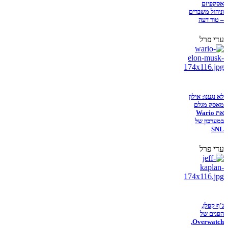
אסקפיזם
וניהול משברים
– טור דעה
עדי פרל
לא נגענו: אילון
מאסק מגלם
את Wario
במערכון של
SNL
עדי פרל
ג'ף קפלן,
הפנים של
Overwatch,