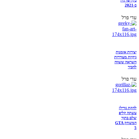
בקליפורניה
ב-2021
עדי פרל
יצירות אומנות
גיקיות מעוררות
השראה ששווה
להכיר
עדי פרל
להקת גורילז
עשתה קליפ
שלם בתוך
המשחק GTA
5