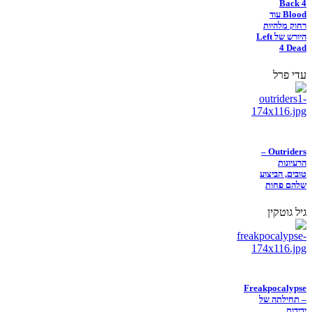
Back 4
Blood עוד
רחוק מלהיות
היורש של Left
4 Dead
עדי פרל
Outriders –
הרעיונות
טובים, הביצוע
שלהם פחות
גיל גוטקין
Freakpocalypse
– תחילתה של
ידידות