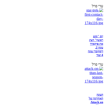
עדי פרל
יום "מגע
ראשון" הציג
את פיקארד
עונה 2,
דיסקוברי עונה
4 ועוד
עדי פרל
העונה
האחרונה של
Attack on