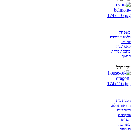
משפחת
בלמונט עתידה
לחזור:
קאסלבניה
מקבלת סדרת
המשך
עדי פרל
הפקת בית
הדרקון החלה,
השחקנים
בהקראת
תסריט
משותפת
ראשונה