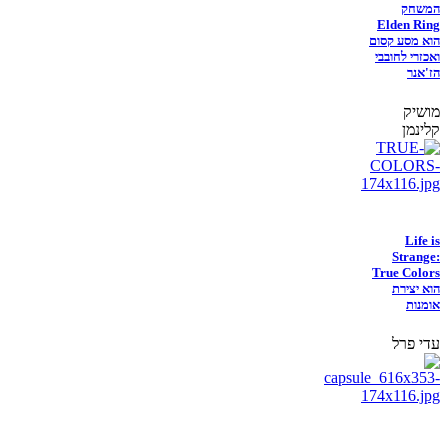
המשחק
Elden Ring
הוא מסע קסום
ואכזרי לחובבי
הז'אנר
מושיק
קלינמן
Life is
Strange:
True Colors
הוא יצירת
אומנות
עדי פרל