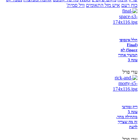
כוח רעם
איש מזל התאומים
וויל סמית'
חלל אינסופי
(Final
Space) לא
תמשיך אחרי
עונה 3
עדי פרל
ריק ומורטי
עונה 5
מתחילה מחר,
זה מה שצריך
לדעת
עדי פרל