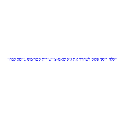
ואלה
דיסני פלוס
לשחרר את גיא
שאנג-צ'י
שירות סטרימינג
ג'יימס לברון