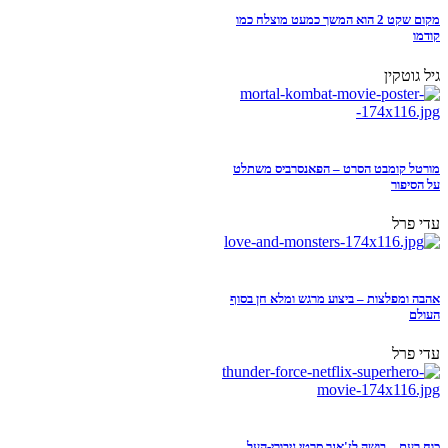
מקום שקט 2 הוא המשך כמעט מוצלח כמו
קודמו
גיל גוטקין
מורטל קומבט הסרט – הפאנסרביס משתלט
על הסיפור
עדי פרל
אהבה ומפלצות – ביצוע מרגש ומלא חן בסוף
העולם
עדי פרל
כוח רעם – בושה לז'אנר סרטי גיבורי-העל