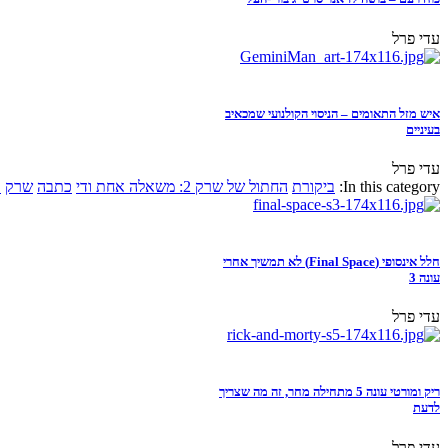
עדי פרל
איש מזל התאומים – הניסוי הקולנועי שמכאיב
בעיניים
עדי פרל
In this category:
ביקורת
החתול של שרק 2: משאלה אחת ודי
כתבה
שרק
א
חלל אינסופי (Final Space) לא תמשיך אחרי
עונה 3
עדי פרל
ריק ומורטי עונה 5 מתחילה מחר, זה מה שצריך
לדעת
עדי פרל