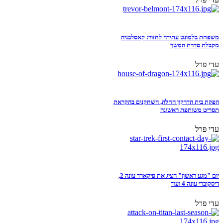
משפחת בלמונט עתידה לחזור: קאסלבניה
מקבלת סדרת המשך
עדי פרל
הפקת בית הדרקון החלה, השחקנים בהקראת
תסריט משותפת ראשונה
עדי פרל
יום "מגע ראשון" הציג את פיקארד עונה 2,
דיסקוברי עונה 4 ועוד
עדי פרל