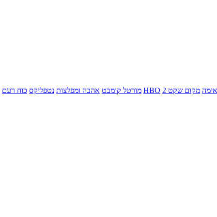
ימה
מקום שקט 2
HBO
מורטל קומבט
אהבה ומפלצות
נטפליקס
כוח רעם