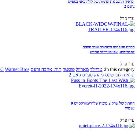
זנדאיה תדבב את הדמות של לולה באני בספייס
ג'אם 2
עדי פרל
הסרט האלמנה השחורה עובר סופית
לסטרימינג, צפו בטריילר החדש
עדי פרל
In this category:
טריילר
מארוול
פוסטר
תור: אהבה ורעם
Warner Bros
DC
זנדאיה
לוני טונס
ליהוק
ספייס ג'אם 2
החתול של שרק 2 מוכיח שלדרימוורקס יש 9
נשמות
עדי פרל