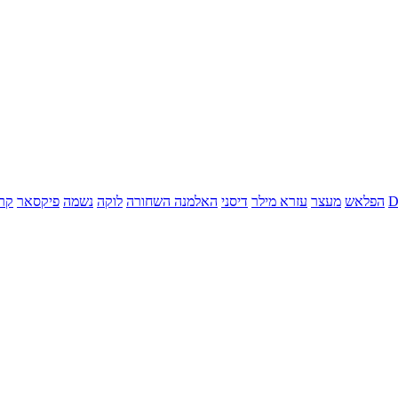
הפלאש
מעצר
עזרא מילר
דיסני
האלמנה השחורה
לוקה
נשמה
פיקסאר
קר