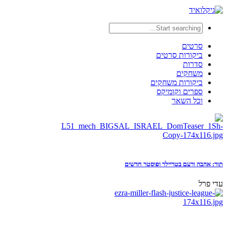
סרטים
ביקורות סרטים
סדרות
משחקים
ביקורות משחקים
ספרים וקומיקס
וכל השאר
תור: אהבה ורעם בטריילר ופוסטר חדשים
עדי פרל