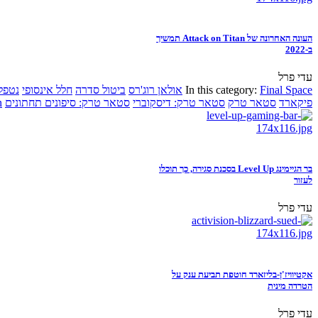
העונה האחרונה של Attack on Titan תמשיך
ב-2022
עדי פרל
Final Space
In this category:
אולאן רוג'רס
ביטול סדרה
חלל אינסופי
נטפל
פיקארד
סטאר טרק
סטאר טרק: דיסקוברי
סטאר טרק: סיפונים תחתונים
n
בר הגיימינג Level Up בסכנת סגירה, כך תוכלו
לעזור
עדי פרל
אקטיוויז'ן-בליזארד חוטפת תביעת ענק על
הטרדה מינית
עדי פרל