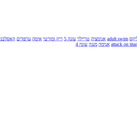
יקס
adult swim
אנימציה
טריילר
עונה 5
ריק ומורטי
אימה
ערפדים
קאסלבני
attack on tita
אנימה
מנגה
עונה 4