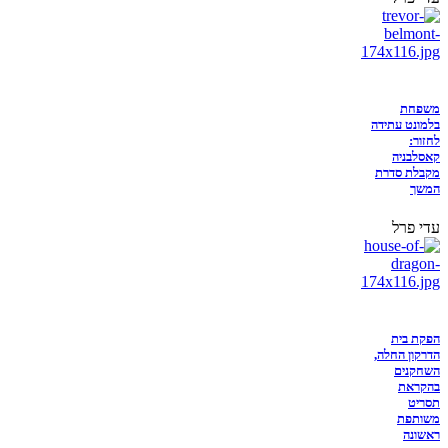
משפחת
בלמונט עתידה
לחזור:
קאסלבניה
מקבלת סדרת
המשך
עדי פרל
הפקת בית
הדרקון החלה,
השחקנים
בהקראת
תסריט
משותפת
ראשונה