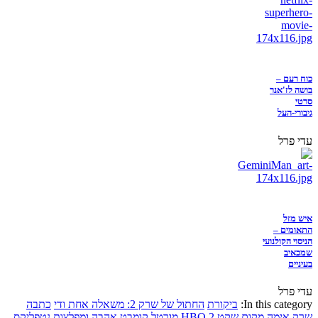
כוח רעם –
בושה לז'אנר
סרטי
גיבורי-העל
עדי פרל
איש מזל
התאומים –
הניסוי הקולנועי
שמכאיב
בעיניים
עדי פרל
In this category:
ביקורת
החתול של שרק 2: משאלה אחת ודי
כתבה
שרק
אימה
מקום שקט 2
HBO
מורטל קומבט
אהבה ומפלצות
נטפליקס