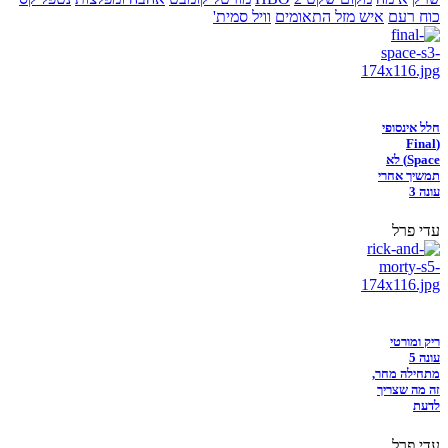
כוח רעם
איש מזל התאומים
וויל סמית'
חלל אינסופי
(Final
Space) לא
תמשיך אחרי
עונה 3
עדי פרל
ריק ומורטי
עונה 5
מתחילה מחר,
זה מה שצריך
לדעת
עדי פרל