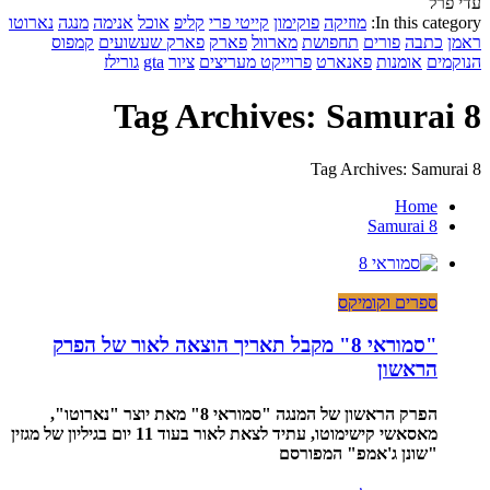
עדי פרל
In this category:
מוזיקה
פוקימון
קייטי פרי
קליפ
אוכל
אנימה
מנגה
נארוטו
ראמן
כתבה
פורים
תחפושת
מארוול
פארק
פארק שעשועים
קמפוס
הנוקמים
אומנות
פאנארט
פרוייקט מעריצים
ציור
gta
גורילז
Tag Archives: Samurai 8
Tag Archives: Samurai 8
Home
Samurai 8
ספרים וקומיקס
"סמוראי 8" מקבל תאריך הוצאה לאור של הפרק
הראשון
הפרק הראשון של המנגה "סמוראי 8" מאת יוצר "נארוטו",
מאסאשי קישימוטו, עתיד לצאת לאור בעוד 11 יום בגיליון של מגזין
"שונן ג'אמפ" המפורסם