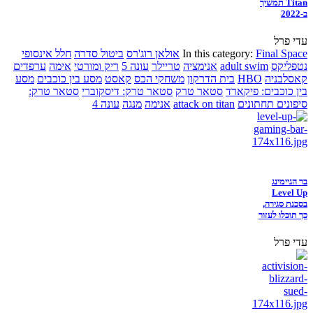
Titan תמשיך
ב-2022
עדי פרל
Final Space
In this category:
אולאן רוג'רס
ביטול סדרה
חלל אינסופי
נטפליקס
adult swim
אנימציה
טריילר
עונה 5
ריק ומורטי
אימה
ערפדים
קאסלבניה
HBO
בית הדרקון
משחקי הכס
קאסט
מסע בין כוכבים
מסע
בין כוכבים: פיקארד
סטאר טרק
סטאר טרק: דיסקוברי
סטאר טרק:
סיפונים תחתונים
attack on titan
אנימה
מנגה
עונה 4
בר הגיימינג
Level Up
בסכנת סגירה,
כך תוכלו לעזור
עדי פרל