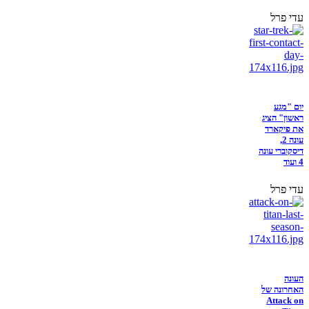
עדי פרל
יום "מגע
ראשון" הציג
את פיקארד
עונה 2,
דיסקוברי עונה
4 ועוד
עדי פרל
העונה
האחרונה של
Attack on