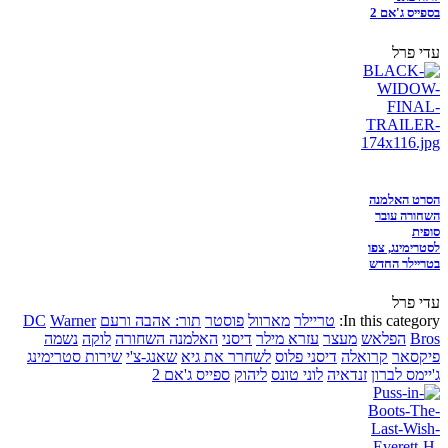
בספייס ג'אם 2
עדי פרל
הסרט האלמנה
השחורה עובר
סופית
לסטרימינג, צפו
בטריילר החדש
עדי פרל
In this category:
טריילר
מארוול
פוסטר
תור: אהבה ורעם
Warner
DC
Bros
הפלאש
מעצר
עזרא מילר
דיסני
האלמנה השחורה
לוקה
נשמה
פיקסאר
קרואלה
דיסני פלוס
לשחרר את גיא
שאנג-צ'י
שירות סטרימינג
ג'יימס לברון
זנדאיה
לוני טונס
ליהוק
ספייס ג'אם 2