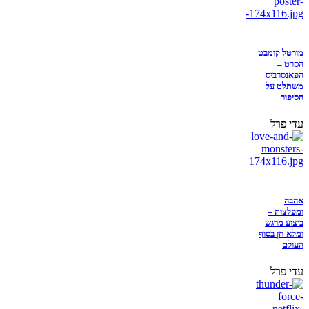
מורטל קומבט
הסרט –
הפאנסרביס
משתלט על
הסיפור
עדי פרל
אהבה
ומפלצות –
ביצוע מרגש
ומלא חן בסוף
העולם
עדי פרל