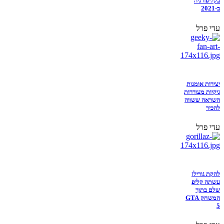
בקליפורניה
ב-2021
עדי פרל
יצירות אומנות
גיקיות מעוררות
השראה ששווה
להכיר
עדי פרל
להקת גורילז
עשתה קליפ
שלם בתוך
המשחק GTA
5