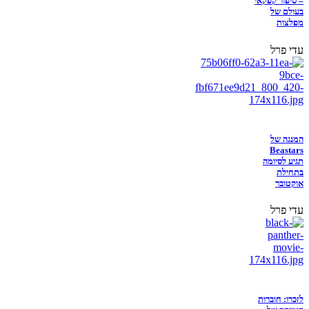
– סיפור קפקאי
בעולם של
מפלצות
עדי פרל
המנגה של
Beastars
תגיע לסיומה
בתחילת
אוקטובר
עדי פרל
לזכרו: חוברות