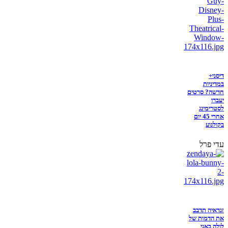
דיסני+
במדיניות
חדשה? סרטים
יעברו
לסטרימינג
אחרי 45 יום
בקולנוע
עדי פרל
זנדאיה תדבב
את הדמות של
לולה באני