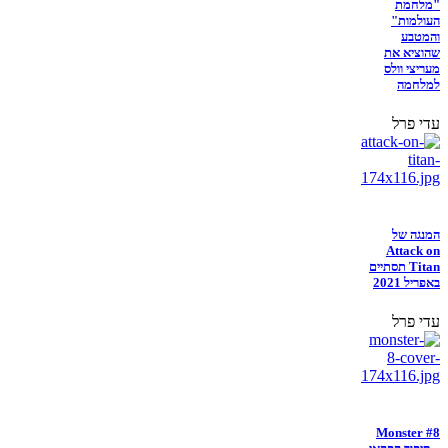
"מלחמת
העולמות"
והמטבע
שהוציא את
מעריצי וולס
למלחמה
עדי פרל
המנגה של
Attack on
Titan תסתיים
באפריל 2021
עדי פרל
Monster #8