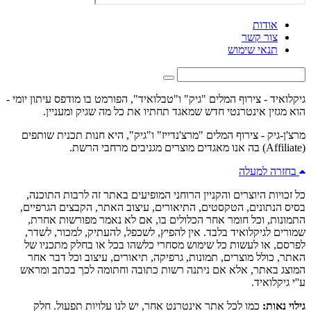
אודות
צור קשר
תנאי שימוש
גיקלואיד - צירוף המלים "גיק" ו"טבלואיד", הפורמט בו מודפס עיתון יומי -
הוא מגזין אינטרנטי חדש שמאגד תחתיו את כל מה שגיק ומעניין.
מרצ'ן-גיק - צירוף המלים "מרצ'נדייז" ו"גיק", היא חנות תכנית שותפים
(Affiliate) בה אנו מאגדים מוצרים מגניבים מרחבי הרשת.
בחזרה למעלה
כל זכויות היוצרים והקניין הרוחני המופיעים באתר זה לרבות התוכנה,
בסיס הנתונים, הטקסטים, התיאורים, עיצוב האתר, הקבצים הגרפיים,
התמונות, וכל חומר אחר הכלולים בו, אם לא נאמר מפורשות אחרת,
שמורים לגיקלואיד בלבד. אין להפיץ, לשכפל, להעתיק, למכור, לשדר,
לפרסם, או לעשות כל שימוש מסחרי כלשהו בכל או בחלק מתכניו של
האתר, כולל מוצרים, תמונות, גרפיקה, תיאורים, עיצוב וכל דבר אחר
המוצג באתר, אלא אם ניתנה רשות כתובה וחתומה לכך בכתב ומראש
ע''י גיקלואיד.
גילוי נאות:
כמו לכל אתר אינטרנט אחר, יש לנו עלויות תפעול. חלק