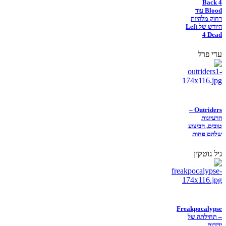
Back 4
Blood עוד
רחוק מלהיות
היורש של Left
4 Dead
עדי פרל
Outriders –
הרעיונות
טובים, הביצוע
שלהם פחות
גיל גוטקין
Freakpocalypse
– תחילתה של
ידידות