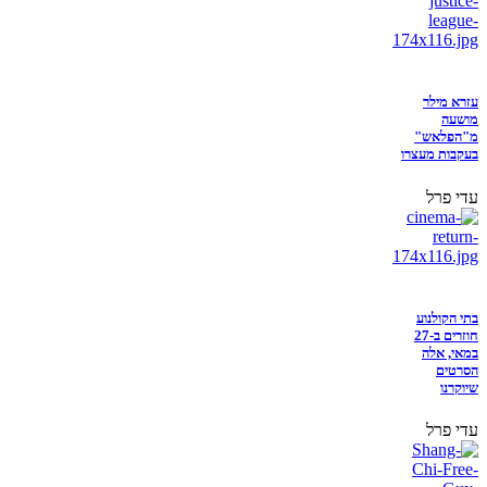
עזרא מילר
מושעה
מ"הפלאש"
בעקבות מעצרו
עדי פרל
בתי הקולנוע
חוזרים ב-27
במאי, אלה
הסרטים
שיוקרנו
עדי פרל