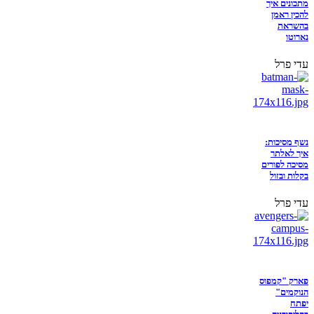
מתכונים איך
להכין ראמן
בהשראת
נארוטו
עדי פרל
נשף מסיכות:
איך לאלתר
מסיכה לפורים
בקלות ובזול
עדי פרל
פארק "קמפוס
הנוקמים"
יפתח