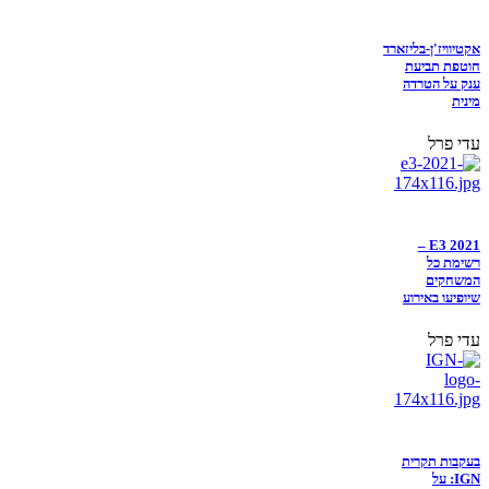
אקטיוויז'ן-בליזארד
חוטפת תביעת
ענק על הטרדה
מינית
עדי פרל
E3 2021 –
רשימת כל
המשחקים
שיופיעו באירוע
עדי פרל
בעקבות תקרית
IGN: על