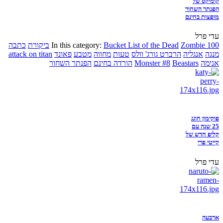
קומיקס של
הפנתר השחור
מופצות בחינם
עדי פרל
Zombie 100
Bucket List of the Dead
In this category:
ביקורת
כתבה
מנגה
אנגליה
הרברט גורג' וולס
טעות
מחווה
מטבע
פאונד
attack on titan
אנימה
Beastars
Monster #8
הורדה בחינם
הפנתר השחור
פוקימון חוגג
25 שנה עם
קליפ חדש של
קייטי פרי
עדי פרל
ארבעה