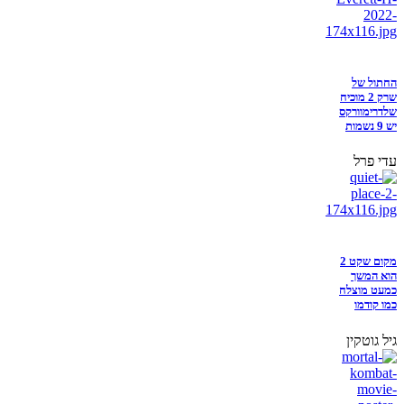
החתול של
שרק 2 מוכיח
שלדרימוורקס
יש 9 נשמות
עדי פרל
מקום שקט 2
הוא המשך
כמעט מוצלח
כמו קודמו
גיל גוטקין