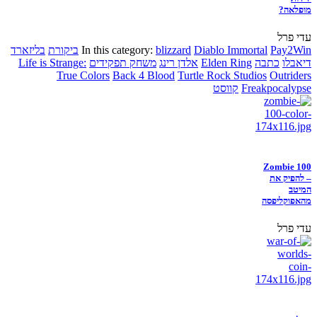
מופלאה?
עדי פרל
Pay2Win
Diablo Immortal
blizzard
In this category:
ביקורת
בליזארד
דיאבלו
כתבה
Elden Ring
אלדן רינג
משחק תפקידים
Life is Strange:
True Colors
Back 4 Blood
Turtle Rock Studios
Outriders
Freakpocalypse
קווסט
Zombie 100
– להפיק את
המיטב
מהאפוקליפסה
עדי פרל