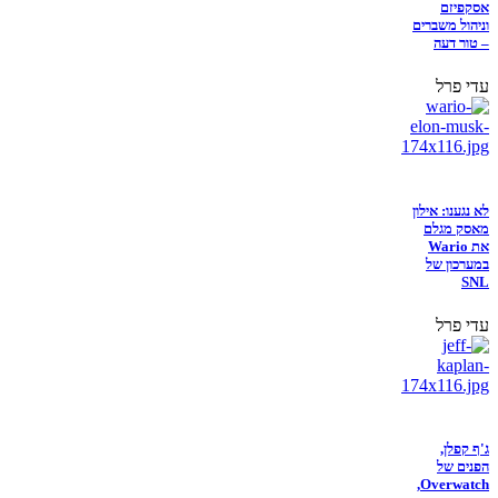
אסקפיזם
וניהול משברים
– טור דעה
עדי פרל
לא נגענו: אילון
מאסק מגלם
את Wario
במערכון של
SNL
עדי פרל
ג'ף קפלן,
הפנים של
Overwatch,