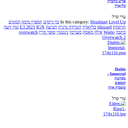
פורש מחברת
בליזארד
עדי פרל
Level Up
Headstart
In this category:
בר גיימינג
קמפיין מימון המונים
תרומות
blizzard
בליזארד
הטרדה מינית
תביעה
IGN
E3 2021
טור דעה
כתבה
Wario
אילון מאסק
מערכון
נינטנדו
סופר מריו
overwatch
Overwatch 2
Diablo
Immortal –
מסחטת
הכספים
ששברה אותי
עדי פרל