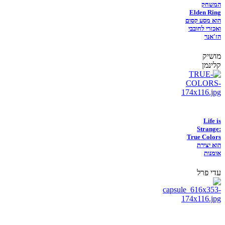
המשחק
Elden Ring
הוא מסע קסום
ואכזרי לחובבי
הז'אנר
מושיק
קלינמן
Life is
Strange:
True Colors
הוא יצירת
אומנות
עדי פרל